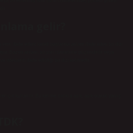
e) veya bir eklenmiş isim (isim cümlelerinde) yüklem görevi
dir.
nlama gelir?
 emri ifade eden; kendi başlarına anlam ifade eden bir dizi
ur. Bazen anlam, alt yan cümlelerle güçlendirilir veya
e isteklerin ifade edildiği bir dizi kelimedir.
er için kullanılır. Bu kelime sıklıkla aşık, aşık olarak yanlış
 TDK?