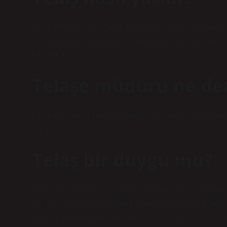
KELİMENİN CÜMLE İÇİNDE DOĞRU KULLANIMINA ÖRNE
telaştan sıkıntıyı anladık. – Yanından geçerken onun t
halindeydi.
Telaşe müdürü ne de
Kelime Müzesi | Telaş Yöneticisi. Çok telaşlı olan veya
eder.
Telaş bir duygu mu?
Duygular, dürtüler gibi çoğunlukla fizyolojik kökenliyken
kişinin ihtiyaçlarını nasıl tatmin ettiğinin bir göstergesi
tatmin edilmediğinde, acı, korku, arzu, üzüntü ve ızdırap