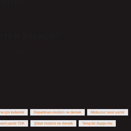
eyim?
mek kısaca?
k, acele etmek.
e için kullanılır
Departman müdürü ne demek
Mutsuzuz nasıl yazılır
nasıl yazılır TDK
Şirket müdürü ne demek
Telaş bir duygu mu