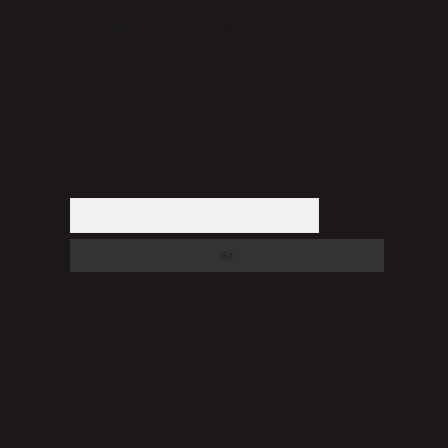
düşündüğünüz içerikleri,
backlinkpanelicomtr@gmail.com
adresine bildirmeniz halinde, ilgili içerikler yasal süre
içerisinde sitemizden kaldırılacaktır.
Arama
Son yorumlar