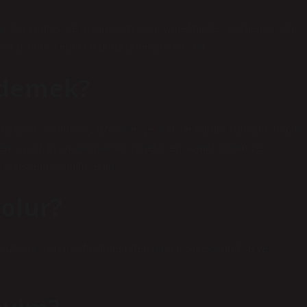
jik planlaması ve insan kaynakları yönetimiyle ilgilenen kişidir.
rini temsil eder ve buna göre kararlar alır.
 demek?
ynakları yöneticisi, özellikle işe alım ve bordro süreçleri olmak
den kişidir. İnsan kaynakları yöneticileri, kamu kurum ve
 süreçlerini kontrol eder.
 olur?
lıkları için risk faktörlerinden biridir. Sürekli endişe ve