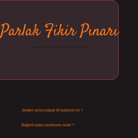
Parlak Fikir Pınarı
Hayatına ışıltı katan pratik öneriler!
Sidebar
ilbet
Son Yazılar
Jiletten sonra kabak lifi kullanılır mı ?
Ağustos 7, 2026
Bağımlı baba sendromu nedir ?
Ağustos 6, 2026