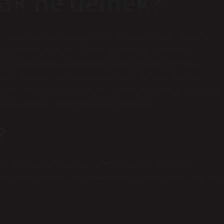
mak ne demek?
veya işinizi çabucak bitirmek istediğiniz veya bir etkinliğe
ğiniz anlamına gelir. Gereksiz şeyler için zamanınız
onra devam etmeniz gerektiğinde acele edersiniz.27 Şubat
ğunuz veya bir şeyi çabucak bitirmek istediğiniz veya bir
ak istediğiniz anlamına gelir. Gereksiz şeyler için zamanınız
 devam etmeniz gerektiğinde acele edersiniz.
?
Atatürk’ün gelişini göremedik ama koridordaki
doğru koştuğunu ve seni dürttüğünü fark ettim. Herkes yağmur