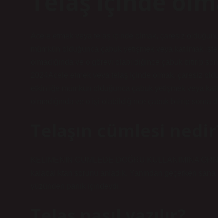
Telaş içinde ol
Acele etmek veya telaş içinde olmak, çaresiz olduğunuz 
mümkün olduğunca çabuk yetişmek veya katılmak istedi
olmadığında ve o görevi olabildiğince çabuk bitirip s
2024Acele etmek veya telaş içinde olmak, çaresiz oldu
etkinliğe mümkün olduğunca çabuk yetişmek veya katılm
olmadığında ve o işi olabildiğince çabuk bitirip sonra
Telaşın cümlesi nedir
KELİMENİN CÜMLEDE DOĞRU KULLANIMINA ÖRNEKLER 
kalabalıktan sorunu anladık. Yanından geçerken sana 
yüzünden panik içindeydi.
Telaş nasıl yazılır?