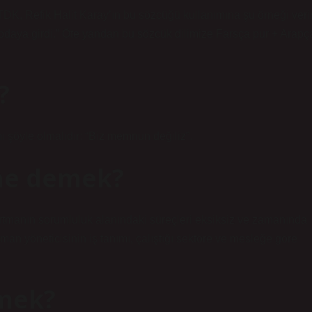
 TDK, Refik Halit Karay’ın bu sözcüğü kullanımına şu örneği verir
 odaya girdi.” Öte yandan bu sözcük dilimize Farsça pur + Arapç
?
mı şöyle olmalıdır: “Biz memnun değiliz”.
ne demek?
rtmanın sorumluluk alanındaki süreçleri eksiksiz ve zamanında
tman yöneticisinin iş tanımı, çalıştığı sektöre ve mesleğe göre
mek?