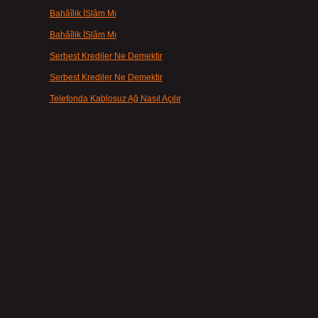
Bahâîlik İSlâm Mı
için
admin
:
a
Bahâîlik İSlâm Mı
için
Ayşe
Serbest Krediler Ne Demektir
için
admin
Serbest Krediler Ne Demektir
için
Şeyda
Telefonda Kablosuz Ağ Nasıl Açılır
için
admin