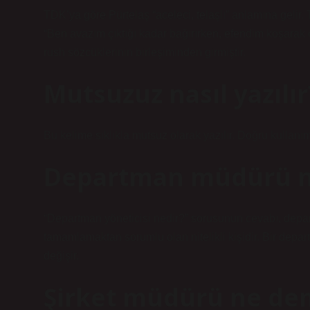
TDK’ya göre Pürtelaş “aceleci, telaşlı” anlamına gelir.
“Ben avazım çıktığı kadar bağırırken, efendim koşarak
rush sözcüklerinin birleşiminden girmiştir.
Mutsuzuz nasıl yazılır
Bu kelime sıklıkla mutsuz olarak yazılır. Doğru kullanı
Departman müdürü 
“Departman yöneticisi nedir?” sorusunun cevabı, depa
tamamlamaktan sorumlu olan nitelikli kişidir. Bir depar
değişir.
Şirket müdürü ne de