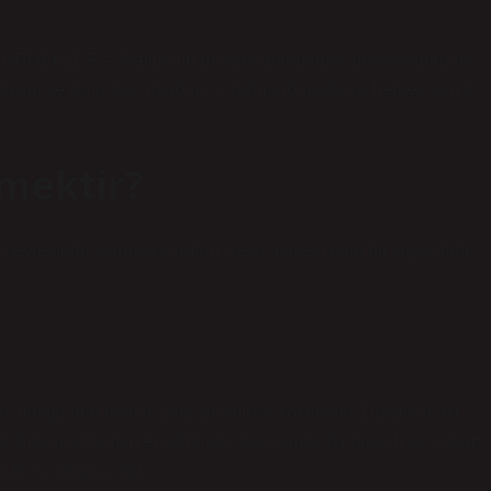
KLER – Atatürk’ün gelişini göremedik ama koridordaki
elaşını ve itişini kaçırmadım. – Yağmurdan dolayı herkes panik
mektir?
 çevresinde kargaşa yaratan, veya acelesi olan bir kişiyi ifade
, duyguların ortaya çıkışı psikolojik kökenlidir. Duygular, bir
dir. İhtiyaçlar tatmin edildiğinde, kişi olumlu bir neşe hissi yaşar;
 hissi ortaya çıkar.