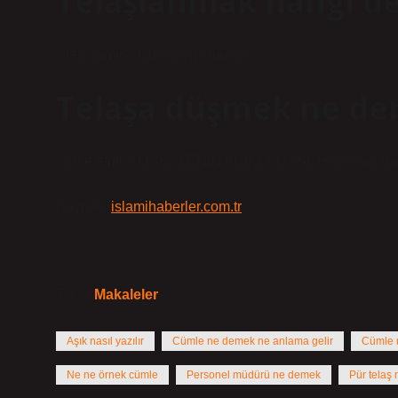
Telaşlanmak hangi d
Ateşlenmek: Çok kaygılanmak.
Telaşa düşmek ne de
Acele etmek MAKALENİN AÇIKLAMASI: Heyecanlanma
Kaynak:
islamihaberler.com.tr
Tarih:
Makaleler
Aşık nasıl yazılır
Cümle ne demek ne anlama gelir
Cümle n
Ne ne örnek cümle
Personel müdürü ne demek
Pür telaş 