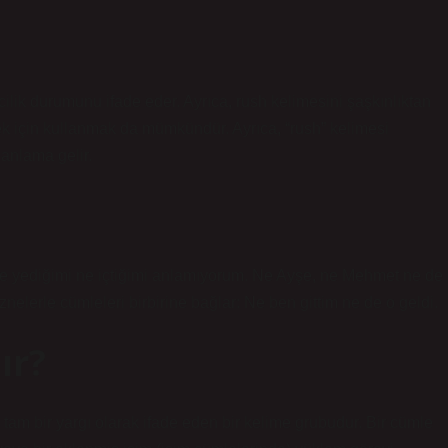
ilik durumunu ifade eder. Ayrıca, rush kelimesini şaşkınlıktan
k için kullanmak da mümkündür. Ayrıca, “rush” kelimesi
 anlama gelir.
 Ne yediğimi ne içtiğimi anlamıyorum. Ne Ayşe, ne Mehmet ne de
elerle cümleleri birbirine bağlar: Ne ben gittim ne de o geldi.
ır?
 tam bir yargı olarak ifade eden bir kelime grubudur. Bir cümle