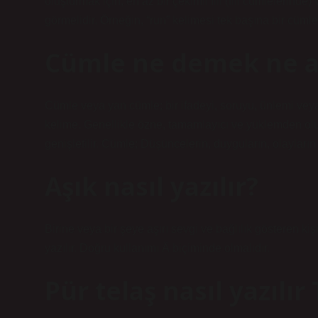
oluşturmak için, en az bir çekimli fiil (fiil cümlelerind
görmelidir. Örneğin, “run” kelimesi tek başına bir cümle
Cümle ne demek ne a
Cümle veya yan cümle; bir ifadeyi, soruyu, ünlemi veya
kelime. Genellikle özne, tamamlayıcı ve yüklemden oluş
genişletilir. Cümle; Düşüncelerin, duyguların, olayların v
Aşık nasıl yazılır?
Birine veya bir şeye aşırı sevgi ve bağlılık gösteren kişil
yazılır. Doğru kullanımı Ä biçiminde olmalıdır.
Pür telaş nasıl yazılır