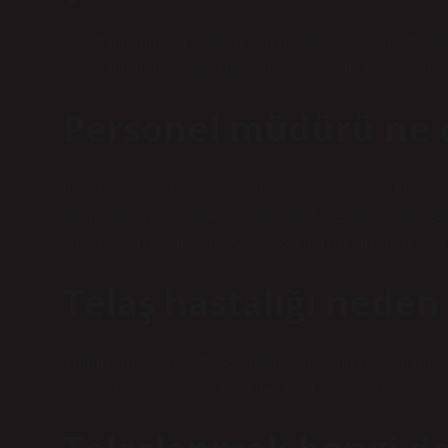
Şirket müdürü, bir şirketin günlük operasyonları, strate
Şirket müdürü, şirketin misyonunu, vizyonunu ve değerle
Personel müdürü ne
İnsan kaynakları yöneticisi ne anlama geliyor? İnsan ka
üzere insan kaynaklarıyla ilgili tüm süreçleri kontrol e
kuruluşlarının yanı sıra özel şirketlerin insan kaynakları
Telaş hastalığı neden
Yoğun tempolu hastalık; Yüksek tansiyon ve kalp rahatsız
aceleyle yaşamak elbette stresin bir nedenidir.