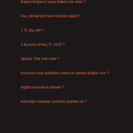
Kaplumbağanın yavru bakımı var mıdır ?
Ağustos 5, 2026
Ava çıkmak için nasıl hazırlık yapılır ?
Ağustos 4, 2026
1 TL kaç sıfır ?
Ağustos 3, 2026
1 kg kuzu eti kaç TL 2025 ?
Ağustos 3, 2026
Sparks Türk malı mıdır ?
Temmuz 28, 2026
Koyunun suyu geldikten sonra ne zaman doğum olur ?
Temmuz 26, 2026
Ingilizce kanat ne demek ?
Temmuz 25, 2026
Karaciğer hastaları yumurta yiyebilir mi ?
Temmuz 24, 2026