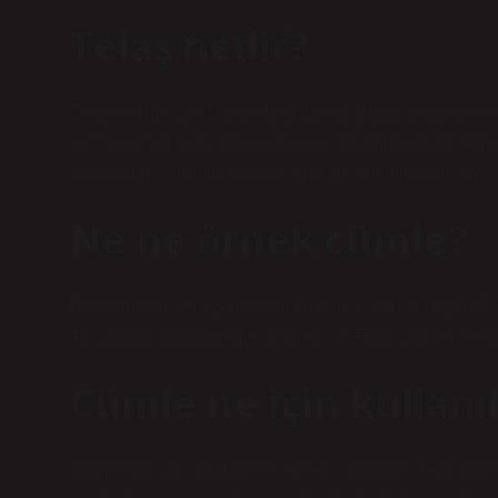
Telaş nedir?
Rush kelimesi, bir nedenden dolayı ortaya çıkan acelec
kaynaklanan kaos veya karışıklık durumunu ifade etme
“anksiyete”, “problem” veya “endişe” kelimeleriyle aynı
Ne ne örnek cümle?
Ortak yüklem ve öznelerle cümleleri birbirine bağlar:
Ali doğum günü partime gelmedi. 2. Farklı yüklem ve özn
Cümle ne için kullanıl
Cümle; Bir fikri, düşünceyi, eylemi, duyguyu veya olayı