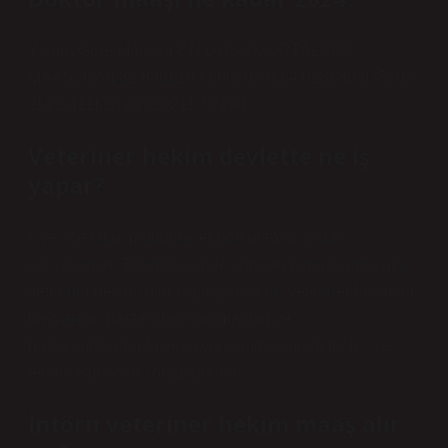
Yıllara Göre Maaşlar EN DÜŞÜK ORTALAMA
MAAŞ2024₺82.880₺103.6002023₺64.028₺80.035202
2₺22.411₺28.0132021₺7.7299.
Veteriner hekim devlette ne iş
yapar?
İl ve ilçe tarım müdürlüklerinde memur olarak
çalışabilirler. Topluluk içinde kurulan barınaklarda acil
veteriner hekimi olarak çalışabilirler. Veteriner hekimler,
hayvanları hastalıktan korumaktan ve
hastalandıklarında veya yaralandıklarında teşhis ve
tedavi etmekten sorumludurlar.
İntörn veteriner hekim maaş alır