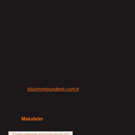
mı?
Verilere göre; 2024 yılında bir veterinerin ortalama
maaşı 23 dolardır.
Veteriner yardımcılığı ne kadar
maaş alır?
Veteriner hekim yardımcılarının en düşük ortalama
maaşı 17 bin TL, en yüksek ortalama maaşı ise 18 TL.
Kaynak:
islamiyetgundemi.com.tr
Tarih:
Makaleler
2 yıllık veteriner ne kadar maaş alır