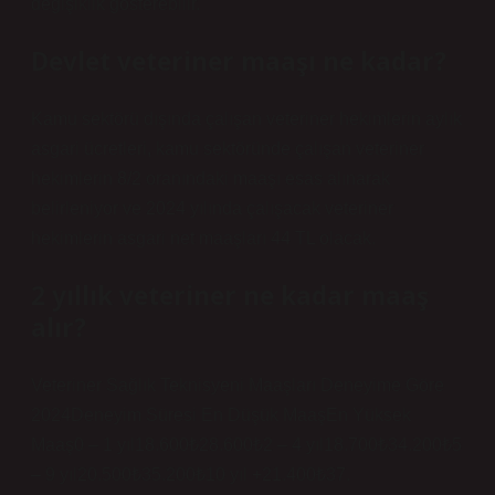
değişiklik gösterebilir.
Devlet veteriner maaşı ne kadar?
Kamu sektörü dışında çalışan veteriner hekimlerin aylık
asgari ücretleri, kamu sektöründe çalışan veteriner
hekimlerin 8/2 oranındaki maaşı esas alınarak
belirleniyor ve 2024 yılında çalışacak veteriner
hekimlerin asgari net maaşları 44 TL olacak.
2 yıllık veteriner ne kadar maaş
alır?
Veteriner Sağlık Teknisyeni Maaşları Deneyime Göre
2024Deneyim Süresi En Düşük MaaşEn Yüksek
Maaş0 – 1 yıl18.600₺28.600₺2 – 4 yıl18.700₺34.200₺5
– 9 yıl20.500₺35.200₺10 yıl +21.400₺37.