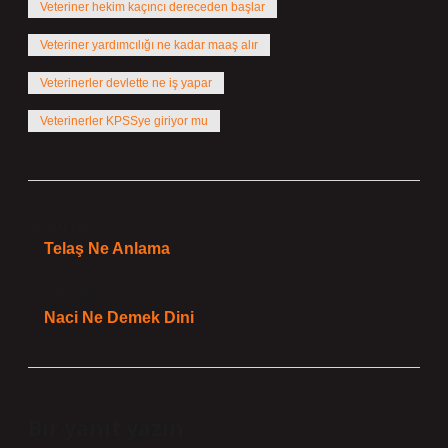
Veteriner hekim kaçıncı dereceden başlar
Veteriner yardımcılığı ne kadar maaş alır
Veterinerler devlette ne iş yapar
Veterinerler KPSSye giriyor mu
Önceki Yazı
Telaş Ne Anlama
Sonraki Yazı
Naci Ne Demek Dini
Bir yanıt yazın