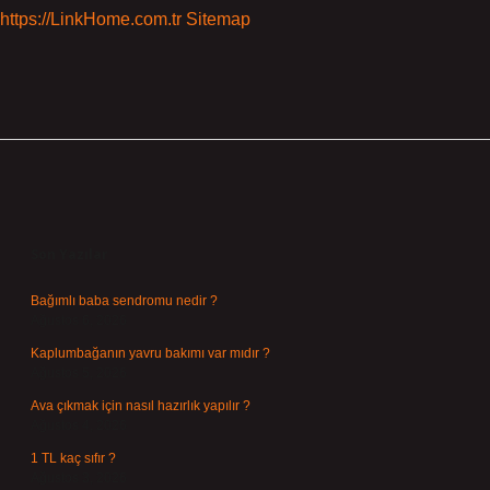
https://LinkHome.com.tr
Sitemap
Sidebar
Son Yazılar
Bağımlı baba sendromu nedir ?
Ağustos 6, 2026
Kaplumbağanın yavru bakımı var mıdır ?
Ağustos 5, 2026
Ava çıkmak için nasıl hazırlık yapılır ?
Ağustos 4, 2026
1 TL kaç sıfır ?
Ağustos 3, 2026