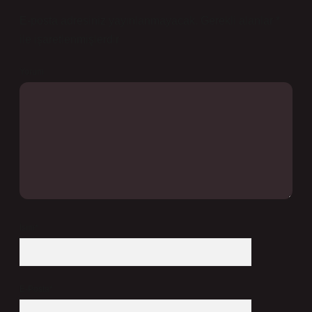
E-posta adresiniz yayınlanmayacak.
Gerekli alanlar
*
ile işaretlenmişlerdir
Yorum
İsim*
E-Posta*