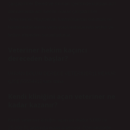
çalışabilirler. Belediye sınırları içerisinde kurulan acil
barınaklarda acil hekimi olarak çalışabilirler.
Veterinerler; Hayvanları hastalıklardan korumak ve
hastalandıklarında veya yaralandıklarında teşhis ve
tedavi etmekten sorumludurlar.
Veteriner hekim kaçıncı
dereceden başlar?
ÜNVAN BÖLÜM DERECE VETERİNER11 MEMUR
(LİSE)55554412 satır daha
Kendi kliniğini açan veteriner ne
kadar kazanır?
Kendi veteriner kliniğini açan bir doktor 5.000 ile
25.000 TL arasında maaş alabiliyor. Özel sektörde