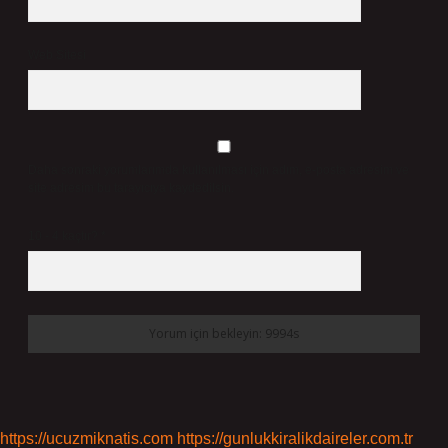
Web Sitesi
Daha sonraki yorumlarımda kullanılması için adım, e-posta adresim ve
site adresim bu tarayıcıya kaydedilsin.
10 - 4 kaçtır?
*
https://ucuzmiknatis.com
https://gunlukkiralikdaireler.com.tr