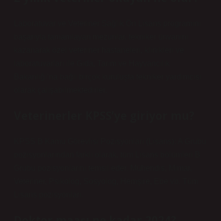
Laboratuvar ve Veteriner Sağlık Ön Lisans programını
başarıyla tamamlayan mezunlar, tekniker ünvanını
kazanarak özel veteriner hastaneleri, klinikleri ve
laboratuvarları ile Gıda, Tarım ve Hayvancılık
Bakanlığı’na bağlı birçok kuruluşta tekniker yardımcısı
olarak çalışabilmektedirler.
Veterinerler KPSS’ye giriyor mu?
KPSS B Kamu Görevlisi Pozisyonları (Lisans): A Grubu
pozisyonlarından farklı olarak, tüm Lisans bölümleri B
Grubu pozisyonlarını temsil eder. Mühendis, Mimar,
Veteriner, Psikolog, Sosyolog, Hemşire, Ebe vb. Tüm
Lisans pozisyonları.
Doktor maaşı ne kadar 2024?