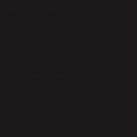
Belediye veterinerleri ücret alıyor
mu?
Vatandaşların ve belediye hayvan toplama ve nakil
ekiplerinin getirdiği sahipsiz hayvanların veteriner
hekimler tarafından muayene ve tedavileri ücretsiz
olarak yapılıyor.
Belediyede veteriner ne iş yapar?
(a) Belediye sınırları içindeki tüm hayvan türlerinin ve
hayvan barınaklarının sağlık durumlarını izlemek ve
denetlemek. (b) Tüm hayvansal gıda ve ürünlerin
üretiminde gerekli sağlık önlemlerine uyulmasını
izlemek.