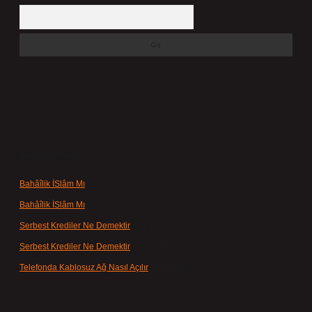
Arama
Son yorumlar
Bahâîlik İSlâm Mı
için
admin
Bahâîlik İSlâm Mı
için
Ayşe
Serbest Krediler Ne Demektir
için
admin
Serbest Krediler Ne Demektir
için
Şeyda
Telefonda Kablosuz Ağ Nasıl Açılır
için
admin