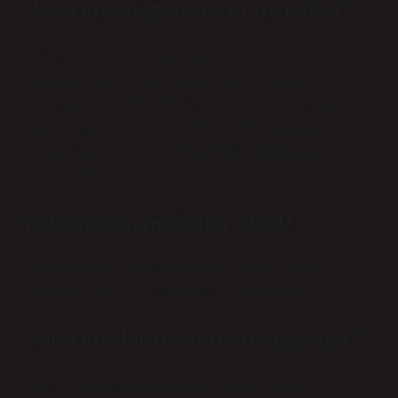
Veteriner asgari ücret ne kadar?
2024 yılı veteriner hekim asgari ücret
tarifesiSektörVeteriner hekim asgari ücretiÇalışma izni
harcıHayvancılık₺59.250₺15.000Damızlık ve damızlık
tavuk çiftliği, veteriner₺59.250₺15.000Hayvanat
bahçesi veteriner hekim₺59.250₺15.000Toptancı
hal₺59.250₺15.
Polis maaşı ne kadar 2024?
Polis Maaşları 2024 Eylül 2024 itibariyle güncel
ortalama polis maaşı 52.000 TL civarındadır.
Veterinerler devlette ne iş yapar?
İl ve ilçe tarım müdürlüklerinde memur olarak