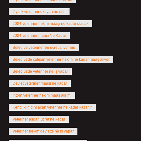
2 yıllık veteriner okuyan ne olur
2024 veteriner hekim maaşı ne kadar olacak
2024 veteriner maaşı Ne Kadar
Belediye veterinerleri ücret alıyor mu
Belediyede çalışan veteriner hekim ne kadar maaş alıyor
Belediyede veteriner ne iş yapar
Devlet veteriner maaşı ne kadar
İntörn veteriner hekim maaş alır mı
Kendi kliniğini açan veteriner ne kadar kazanır
Veteriner asgari ücret ne kadar
Veteriner hekim devlette ne iş yapar