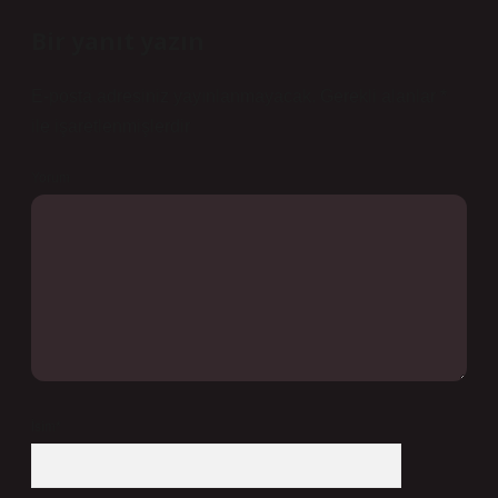
Bir yanıt yazın
E-posta adresiniz yayınlanmayacak.
Gerekli alanlar
*
ile işaretlenmişlerdir
Yorum
İsim*