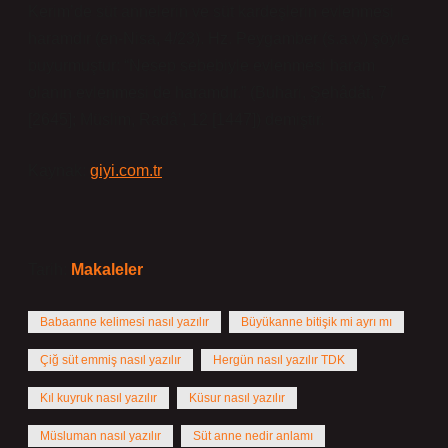
Kerim’de süt annelerin ve süt kardeşlerin evlenmesi
haramdır (en-Nisa, 4/23). Hz. Peygamber (s.a.v.) şöyle
buyurmuştur: “Nesep sebebiyle evlenmesi haram
olanın evlenmesi de haramdır.” (Buhari, Şehâdât, 7
[2645]; Müslim, Radâ’, 12 [1447]) demiştir.
Kaynak:
giyi.com.tr
Tarih:
Makaleler
Babaanne kelimesi nasıl yazılır
Büyükanne bitişik mi ayrı mı
Çiğ süt emmiş nasıl yazılır
Hergün nasıl yazılır TDK
Kıl kuyruk nasıl yazılır
Küsur nasıl yazılır
Müsluman nasıl yazılır
Süt anne nedir anlamı