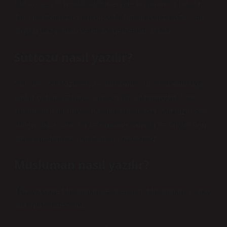
Sütlaç, çeşitli mutfak kültürlerinde bulunan bir tatlıdır.
Türk mutfağındaki birçok sütlü tatlı arasında sütlaç en
yaygın hazırlanan ve en bilinenlerden biridir.
Süttozu nasıl yazılır?
Süt tozu. Süt tozu veya kurutulmuş süt, sütü kuruluğa
kadar buharlaştırarak yapılan bir süt ürünüdür. Sütü
kurutmanın bir amacı da sütü korumaktır. Süt tozu, sıvı
sütten daha uzun bir raf ömrüne sahiptir ve düşük nem
içeriği nedeniyle soğutulması gerekmez.
Müsluman nasıl yazılır?
TDK’ya göre Müslüman kelimesinin “Müslüman” olarak
yazılması gerekiyor.