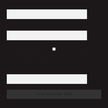
E-Posta*
Web Sitesi
Daha sonraki yorumlarımda kullanılması için adım, e-posta adresim ve
site adresim bu tarayıcıya kaydedilsin.
7 + 8 kaçtır?
*