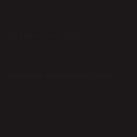
TDK’ya göre bilinçaltı kelimesinin doğru yazımı
“bilinçaltı”dır.
Kıl kuyruk nasıl yazılır?
Kuzey Kılkuyruk (Anas acuta), Anatidae familyasından
bir su ördeği türüdür.
Babaanne kelimesi nasıl yazılır?
“Baba” ve “anne” kelimelerinin doğru yazımı
“büyükanne” bileşiği biçiminde olmalıdır. Babanın
annesi için büyükanne denir. Burada büyükanne için
TDK’nin doğru yazımı hakkında bilgi bulacaksınız…
Büyükanne nasıl yazılır? 22 Nisan 2024