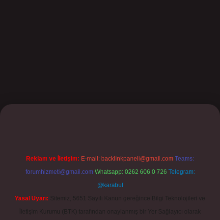
et
Reklam ve İletişim:
E-mail:
backlinkpaneli@gmail.com
Teams:
forumhizmeti@gmail.com
Whatsapp: 0262 606 0 726
Telegram:
@karabul
Yasal Uyarı:
Sitemiz, 5651 Sayılı Kanun gereğince Bilgi Teknolojileri ve
İletişim Kurumu (BTK) tarafından onaylanmış bir Yer Sağlayıcı olarak