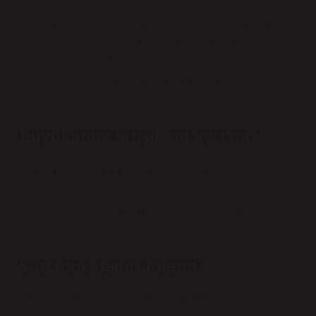
Sütür (Türkçe telaffuzu Fransızcada “souture” olan
“dikmek”) veya dikiş atma; tıpta, herhangi bir şekilde
hasara uğramış deri, damar gibi dokuların bütünlüğünü
sağlamak ve iyileşmeyi hızlandırmak amacıyla yapılan
bir işlemdir.
Büyükanne bitişik mi ayrı mı?
BAĞLI MI AYRI MI? Türk Dil Kurumu’na göre
“büyükanne” birleşik bir yazımdır. Bu kelimenin cümle
içinde doğru kullanım örnekleri burada bulunabilir. Bu
hafta sonu büyükannemle dışarı çıkmayı planlıyoruz.
Süt anne nedir anlamı?
Sütanne, süt-anne veya sütanne, sütü annesinden