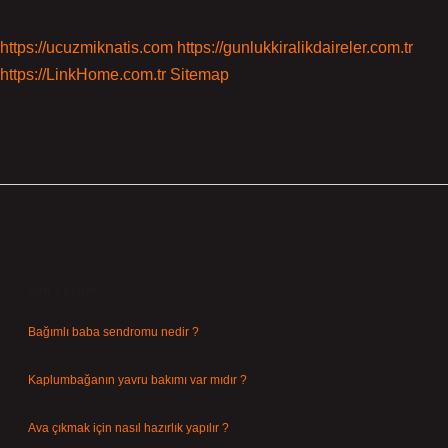
https://ucuzmiknatis.com
https://gunlukkiralikdaireler.com.tr
https://LinkHome.com.tr
Sitemap
Sidebar
Son Yazılar
Bağımlı baba sendromu nedir ?
Ağustos 6, 2026
Kaplumbağanın yavru bakımı var mıdır ?
Ağustos 5, 2026
Ava çıkmak için nasıl hazırlık yapılır ?
Ağustos 4, 2026