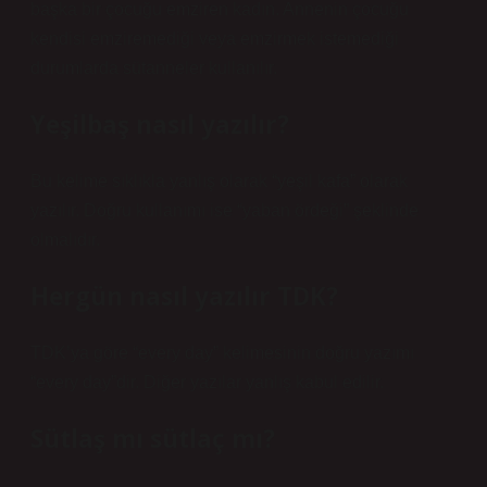
başka bir çocuğu emziren kadın. Annenin çocuğu
kendisi emziremediği veya emzirmek istemediği
durumlarda sütanneler kullanılır.
Yeşilbaş nasıl yazılır?
Bu kelime sıklıkla yanlış olarak “yeşil kafa” olarak
yazılır. Doğru kullanımı ise “yaban ördeği” şeklinde
olmalıdır.
Hergün nasıl yazılır TDK?
TDK’ya göre “every day” kelimesinin doğru yazımı
“every day”dir. Diğer yazılar yanlış kabul edilir.
Sütlaş mı sütlaç mı?