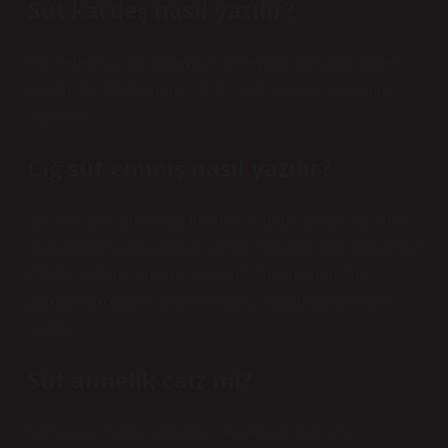
Süt kardeş nasıl yazılır?
Süt veren kişi bir anlamda süt verdiği çocuğun annesi
oluyor. Bu büyükanne gibi bir bağ kuruyor ve yanına
yazılıyor.
Çiğ süt emmiş nasıl yazılır?
İnsanlık çiğ sütü emdi; İnsanların doğaları gereği farklı
olabileceğini anlatan bir sözdür. “İnsanlık çiğ sütü emdi”
(TDK) sözü ne anlama geliyor? “İnsanlardan her
zaman tam dürüstlük beklenmez” anlamına gelen bir
sözdür.
Süt annelik caiz mi?
Süt ilişkisi hangi şartlarda gelişebilir? Kur’an-ı