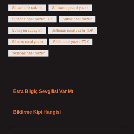
Süt annelik caiz mi
Süt kardeş nasıl yazılır
Sütanne nasıl yazılır TDK
Sütlaç nasıl yazılır
Sütlaş mı sütlaç mı
Sütliman nasıl yazılır TDK
Süttozu nasıl yazılır
Sütür nasıl yazılır TDK
Yeşilbaş nasıl yazılır
Önceki Yazı
Esra Bilgiç Sevgilisi Var Mı
Sonraki Yazı
Bildirme Kipi Hangisi