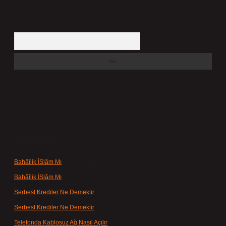
Arama
Son yorumlar
Bahâîlik İSlâm Mı
için
admin
Bahâîlik İSlâm Mı
için
Ayşe
Serbest Krediler Ne Demektir
için
admin
Serbest Krediler Ne Demektir
için
Şeyda
Telefonda Kablosuz Ağ Nasıl Açılır
için
admin