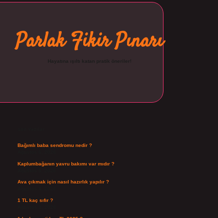
Parlak Fikir Pınarı
Hayatına ışıltı katan pratik öneriler!
Sidebar
ilbet
Son Yazılar
Bağımlı baba sendromu nedir ?
Ağustos 6, 2026
Kaplumbağanın yavru bakımı var mıdır ?
Ağustos 5, 2026
Ava çıkmak için nasıl hazırlık yapılır ?
Ağustos 4, 2026
1 TL kaç sıfır ?
Ağustos 3, 2026