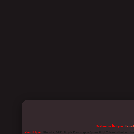
Reklam ve İletişim:
E-mai
Yasal Uyarı:
Sitemiz, 5651 Sayılı Kanun gereğince Bilgi Teknolojileri ve İl