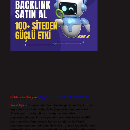
Reklam ve İletişim:
Skype: live:.cid.575569c608265c69
Yasal Uyarı:
Bu internet sitesi, herhangi bir marka, kurum
veya şahıs şirketi ile hiçbir bağlantısı bulunmamaktadır.
Sitede yalnızca kendi hazırladığımız makaleler
paylaşılmaktadır. Burada yer alan içerikler haber niteliği
taşımamakta olup, gerçek kurum ve kişiler hakkında
paylaşım yapılmamaktadır. Gerçek kurum ve kişiler ile isim
benzerlikleri tamamen tesadüfidir. Sitemizdeki bilgiler taslak