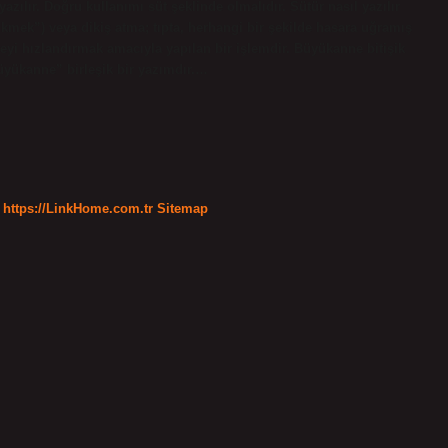
yazılır. Doğru kullanımı süt şeklinde olmalıdır. Sütür nasıl yazılır
kmek”) veya dikiş atma; tıpta, herhangi bir şekilde hasara uğramış
yi hızlandırmak amacıyla yapılan bir işlemdir. Büyükanne bitişik
yükanne” birleşik bir yazımdır.…
https://LinkHome.com.tr
Sitemap