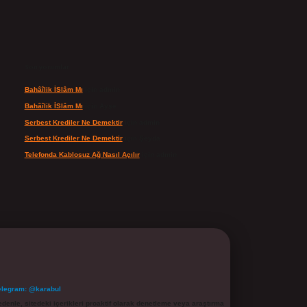
Son yorumlar
Bahâîlik İSlâm Mı
için
admin
Bahâîlik İSlâm Mı
için
Ayşe
Serbest Krediler Ne Demektir
için
admin
Serbest Krediler Ne Demektir
için
Şeyda
Telefonda Kablosuz Ağ Nasıl Açılır
için
admin
elegram: @karabul
denle, sitedeki içerikleri proaktif olarak denetleme veya araştırma