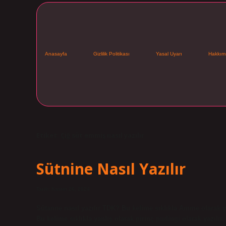
Anasayfa
Gizlilik Politikası
Yasal Uyarı
Hakkım
Etiket:
Çiğ süt emmiş nasıl yazılır
Sütnine Nasıl Yazılır
Tarih: Kasım 26, 2024
Sütanne nasıl yazılır TDK? Bu kelime sıklıkla Amme olarak ya
Bu kelime sıklıkla yanlış olarak pirinç pudingi olarak yazılır