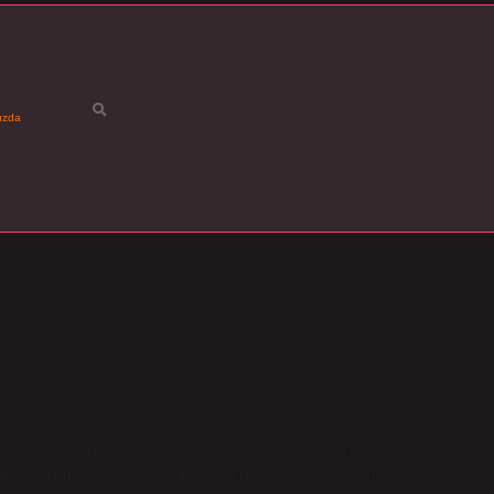
ızda
nlış yazılır. Doğru kullanımı Amme olmalıdır. Sütlaç nasıl yazılır?
. Doğru kullanımı pirinç pudingi şeklinde olmalıdır. Sütliman nasıl