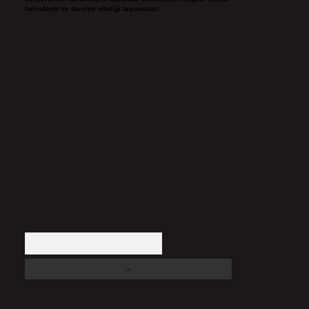
halindedir ve tavsiye niteliği taşımazlar.
Sitemiz, 5651 Sayılı Kanun gereğince Bilgi Teknolojileri ve
İletişim Kurumu (BTK) tarafından onaylanmış bir Yer
Sağlayıcı olarak hizmet vermektedir. Bu nedenle, sitedeki
içerikleri proaktif olarak denetleme veya araştırma
yükümlülüğümüz bulunmamaktadır. Ancak, üyelerimiz
yazdıkları içeriklerin sorumluluğunu taşımakta olup, siteye
üye olarak bu sorumluluğu kabul etmiş sayılırlar.
Hukuka ve yasal düzenlemelere aykırı olduğunu
düşündüğünüz içerikleri,
backlinkpanelicomtr@gmail.com
adresine bildirmeniz halinde, ilgili içerikler yasal süre
içerisinde sitemizden kaldırılacaktır.
Arama