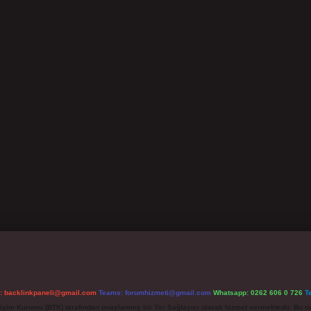
l:
backlinkpaneli@gmail.com
Teams:
forumhizmeti@gmail.com
Whatsapp: 0262 606 0 726
T
etişim Kurumu (BTK) tarafından onaylanmış bir Yer Sağlayıcı olarak hizmet vermektedir. Bu ne