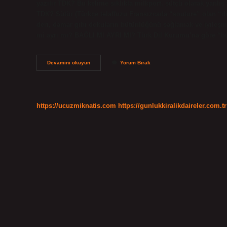
yazılır TDK? Bu kelime sıklıkla milkport, sütçü olarak yanlış 
TDK? Sütür (Türkçe telaffuzu Fransızcada “souture” olan “di
deri, damar gibi dokuların bütünlüğünü sağlamak ve iyileşme
mi ayrı mı? BAĞLI MI AYRI MI? Türk Dil Kurumu’na göre “bü
Sütnine
Devamını okuyun
Yorum Bırak
Nasıl
Yazılır
https://ucuzmiknatis.com
https://gunlukkiralikdaireler.com.tr