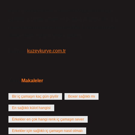
Külot giymemeyi tercih etmek enfeksiyon riskinizi
azaltabilir çünkü pamuk nemi tutar ve bakteriler için
mükemmel bir üreme alanı sağlar. İç çamaşırınızda
sıkışan nem kokuya neden olabilir.
Kaynak:
kuzeykurye.com.tr
Tarih:
Makaleler
Bir iç çamaşırı kaç gün giyilir
Boxer sağlıklı mı
En sağlıklı külot hangisi
Erkekler en çok hangi renk iç çamaşırı sever
Erkekler için sağlıklı iç çamaşırı nasıl olmalı