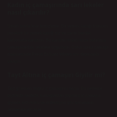
Kadın iç çamaşırında sarı lekeler
nasıl çıkarılır?
Sirkeli suyla leke temizleme: Bir yemek kaşığı hidrojen
peroksiti bir yemek kaşığı tuz ve yarım bardak
karbonatla karıştırın. Bu karışımı sirkeli suya batırılmış
çamaşırlardaki lekelere uygulayın. Daha sonra çamaşır
makinesinde Peros Brilliant Whites sıvı deterjanla
yıkayın.
Tayt Altına iç çamaşırı Giyilir mi?
Tayt giyerken doğru iç çamaşırını seçin. Bu nedenle
taytlarda sentetik kumaşlardan yapılmış iç çamaşırı
giymek kötü koku ve enfeksiyon gibi sorunların
artmasına yol açar.