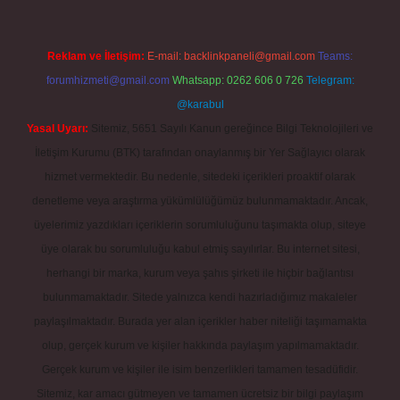
Reklam ve İletişim:
E-mail:
backlinkpaneli@gmail.com
Teams:
forumhizmeti@gmail.com
Whatsapp: 0262 606 0 726
Telegram:
@karabul
Yasal Uyarı:
Sitemiz, 5651 Sayılı Kanun gereğince Bilgi Teknolojileri ve
İletişim Kurumu (BTK) tarafından onaylanmış bir Yer Sağlayıcı olarak
hizmet vermektedir. Bu nedenle, sitedeki içerikleri proaktif olarak
denetleme veya araştırma yükümlülüğümüz bulunmamaktadır. Ancak,
üyelerimiz yazdıkları içeriklerin sorumluluğunu taşımakta olup, siteye
üye olarak bu sorumluluğu kabul etmiş sayılırlar. Bu internet sitesi,
herhangi bir marka, kurum veya şahıs şirketi ile hiçbir bağlantısı
bulunmamaktadır. Sitede yalnızca kendi hazırladığımız makaleler
paylaşılmaktadır. Burada yer alan içerikler haber niteliği taşımamakta
olup, gerçek kurum ve kişiler hakkında paylaşım yapılmamaktadır.
Gerçek kurum ve kişiler ile isim benzerlikleri tamamen tesadüfidir.
Sitemiz, kar amacı gütmeyen ve tamamen ücretsiz bir bilgi paylaşım