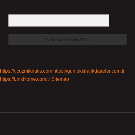
7 + 8 kaçtır?
*
https://ucuzmiknatis.com
https://gunlukkiralikdaireler.com.tr
https://LinkHome.com.tr
Sitemap
Sidebar