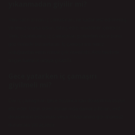
yıkanmadan giyilir mi?
Yeni satın alınan iç çamaşırları, ne kadar test edilmemiş
ve temiz olursa olsun, tahriş edici maddeler içerebilir.
Yeni, yıkanmamış iç çamaşırları giymeden önce bunu
göz önünde bulundurun. İç çamaşırının temiz
olduğundan emin olmak çok önemlidir. Aksi takdirde
birçok hastalık ortaya çıkabilir.
Gece yatarken iç çamaşırı
giyilmeli mi?
Dar iç çamaşırları gece boyunca kan dolaşımına büyük
etki eder. Uzun süreli kullanımda damar pıhtıları, lenf
dolaşımının bozulması veya iltihaplanma gibi olumsuz
durumlara yol açabilir.