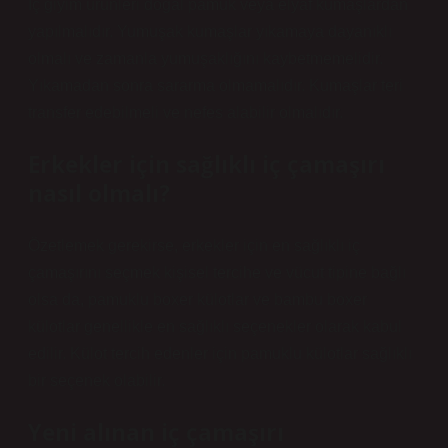
İç giyim ürünleri doğal pamuk veya elyaf kumaşlardan
yapılmalıdır. Yumuşak kumaşlar yıkamaya dayanıklı
olmalı ve zamanla yumuşaklığını kaybetmemelidir.
Yıkamadan sonra sararma olmamalıdır. Kumaşlar teri
transfer edebilmeli ve nefes alabilir olmalıdır.
Erkekler için sağlıklı iç çamaşırı
nasıl olmalı?
Özetlemek gerekirse, erkekler için en sağlıklı iç
çamaşırını seçmek kişisel tercihe ve vücut tipine bağlı
olsa da, pamuklu boxer külotlar ve bambu boxer
külotlar genellikle en sağlıklı seçenekler olarak kabul
edilir. Külot tercih edenler için pamuklu külotlar sağlıklı
bir seçenek olabilir.
Yeni alınan iç çamaşırı