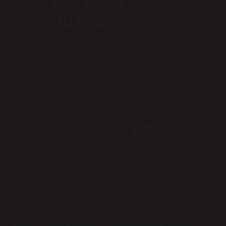
Kilot kaç günde
değiştirilmeli?
Genital bölge sağlığı için iç çamaşırı kaç günde bir
değiştirilmelidir? Mahrem bölge sağlığı için külotu
günde bir kez değiştirmek yeterlidir. Ancak adet
döneminde, yüksek ateş ve yoğun akıntı olan günlerde
günde birkaç kez değiştirilmesi gerekir.
İç çamaşırı ne kadar sıklıkla
değiştirilmeli?
Hijyenik pedlerin günlük kullanımı bile iç çamaşırının
temizliğini garantilemez. Bu nedenle iç çamaşırını
günde birkaç kez değiştirmeniz önerilir.
Uzun süre aynı iç çamaşırı giyilir