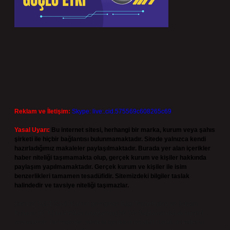
Reklam ve İletişim:
Skype: live:.cid.575569c608265c69
Yasal Uyarı:
Bu internet sitesi, herhangi bir marka, kurum veya şahıs
şirketi ile hiçbir bağlantısı bulunmamaktadır. Sitede yalnızca kendi
hazırladığımız makaleler paylaşılmaktadır. Burada yer alan içerikler
haber niteliği taşımamakta olup, gerçek kurum ve kişiler hakkında
paylaşım yapılmamaktadır. Gerçek kurum ve kişiler ile isim
benzerlikleri tamamen tesadüfidir. Sitemizdeki bilgiler taslak
halindedir ve tavsiye niteliği taşımazlar.
Sitemiz, 5651 Sayılı Kanun gereğince Bilgi Teknolojileri ve İletişim
Kurumu (BTK) tarafından onaylanmış bir Yer Sağlayıcı olarak hizmet
vermektedir. Bu nedenle, sitedeki içerikleri proaktif olarak denetleme