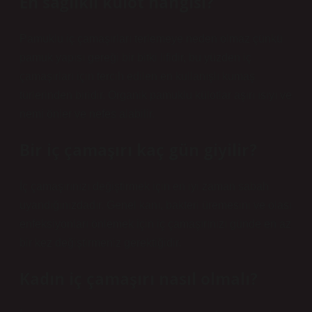
En sağlıklı külot hangisi?
Pamuklu iç çamaşırları terlemeye neden olmaz çünkü
pamuk yapısı gereği bir bitki lifidir, bu yüzden iç
çamaşırları için tercih edilen en kullanışlı kumaş
türlerinden biridir. Organik pamuklu külotlar aşırı ısıyı ve
nemi önler ve nefes alabilir.
Bir iç çamaşırı kaç gün giyilir?
İç çamaşırınızı değiştirmek için en iyi zaman sabah
uyandığınızdadır. Genel kanı, bakteri üremesini ve olası
enfeksiyonları önlemek için iç çamaşırınızı günde en az
bir kez değiştirmeniz gerektiğidir.
Kadın iç çamaşırı nasıl olmalı?