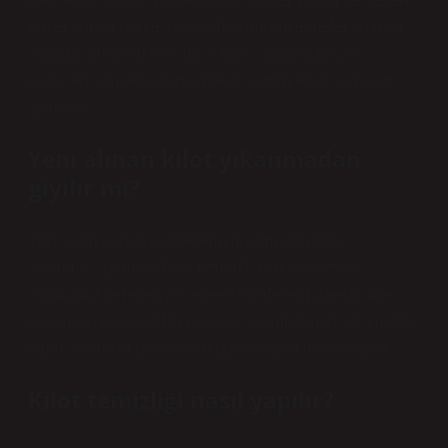
boxer şortlar görsel olarak hoş görünse de ter yoluyla
vücuda girebilen ve ciddi sağlık sorunlarına yol
açabilen kanserojen maddeler içeren tekstil boyaları
içerebilir.
Yeni alınan kilot yıkanmadan
giyilir mi?
Yeni satın alınan kıyafetlerin giyilmeden önce
yıkanması gerekir! Peki neden? Yeni kıyafetleri
yıkamanız gereken ilk sebep; kıyafetlerin üretiminde
kullanılan boyalar! Bu boyalar, yıkamadan giydiğinizde
diğer kıyafetlerinizi ve cildinizi kolayca lekeleyebilir.
Kilot temizliği nasıl yapılır?