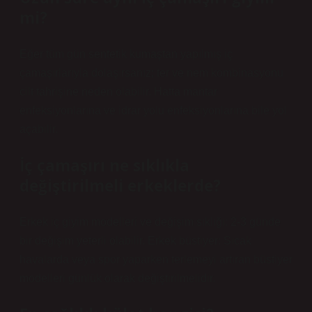
mi?
Eğer tüm gün sentetik kumaştan yapılmış iç
çamaşırlarıyla dolaşırsanız; ter ve nem kombinasyonu
cilt tahrişine neden olabilir. Hatta mantar
enfeksiyonlarına ve idrar yolu enfeksiyonlarına bile yol
açabilir.
İç çamaşırı ne sıklıkla
değiştirilmeli erkeklerde?
Erkek iç giyim modelleri ve değişim sıklığı: 2-3 günde
bir değişim yeterli olabilir. Erkek büstiyer: Sıcak
havalarda veya spor yaparken terlemeyi artıran büstiyer
modelleri günlük olarak değiştirilmelidir.