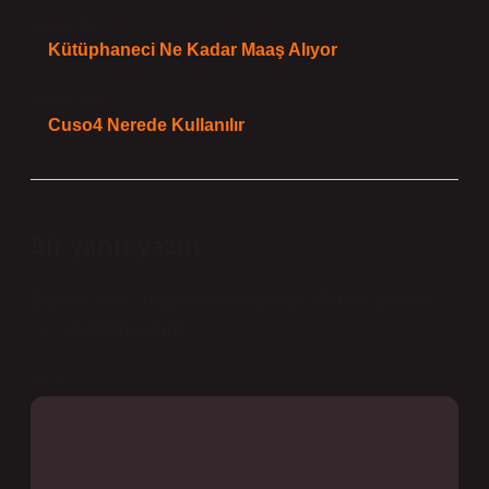
Önceki Yazı
Kütüphaneci Ne Kadar Maaş Alıyor
Sonraki Yazı
Cuso4 Nerede Kullanılır
Bir yanıt yazın
E-posta adresiniz yayınlanmayacak.
Gerekli alanlar
*
ile işaretlenmişlerdir
Yorum