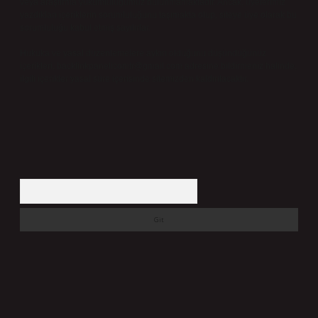
veya araştırma yükümlülüğümüz bulunmamaktadır. Ancak, üyelerimiz
yazdıkları içeriklerin sorumluluğunu taşımakta olup, siteye üye olarak bu
sorumluluğu kabul etmiş sayılırlar.
Hukuka ve yasal düzenlemelere aykırı olduğunu düşündüğünüz
içerikleri,
backlinkpanelicomtr@gmail.com
adresine bildirmeniz halinde,
ilgili içerikler yasal süre içerisinde sitemizden kaldırılacaktır.
Arama