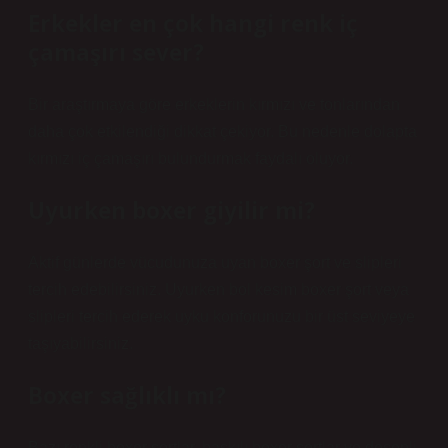
Erkekler en çok hangi renk iç
çamaşırı sever?
Bir araştırmaya göre erkeklerin kırmızı ve tonlarından
daha çok etkilendiği dikkat çekiyor. Bu nedenle dolapta
kırmızı iç çamaşırı bulundurmak faydalı oluyor.
Uyurken boxer giyilir mi?
Aktif günlerde vücudunuza uyan boxer şort ve slipleri
tercih edebilirsiniz. Uyurken bol kesim boxer şort veya
slipleri tercih ederek uyku konforunuzu bir üst seviyeye
taşıyabilirsiniz.
Boxer sağlıklı mı?
Bazı renkli boxer şortlar, baskılı boxer şortlar ve desenli