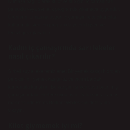
Kumaşa bağlı olarak külot ve slip gibi iç çamaşırları
pamuklu veya sentetik programda yıkamaya uygundur.
Ürünlerin kumaşına uygun iç çamaşırı leke çıkarıcıları
kullanmak istenilen programda yeterli hijyen ve
temizliği sağlayabilir.
Kadın iç çamaşırında sarı lekeler
nasıl çıkarılır?
Sirkeli suyla leke temizleme: Bir yemek kaşığı hidrojen
peroksiti bir yemek kaşığı tuz ve yarım bardak
karbonatla karıştırın. Bu karışımı sirkeli suya batırılmış
çamaşırlardaki lekelere uygulayın. Daha sonra çamaşır
makinesinde Peros Brilliant Whites sıvı deterjanla
yıkayın.
Kilot giymemek iyi mi?