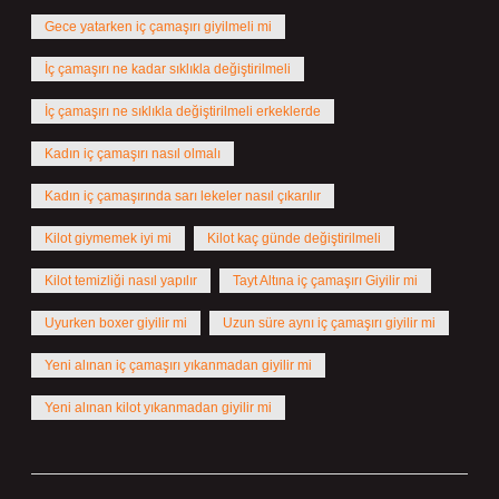
Gece yatarken iç çamaşırı giyilmeli mi
İç çamaşırı ne kadar sıklıkla değiştirilmeli
İç çamaşırı ne sıklıkla değiştirilmeli erkeklerde
Kadın iç çamaşırı nasıl olmalı
Kadın iç çamaşırında sarı lekeler nasıl çıkarılır
Kilot giymemek iyi mi
Kilot kaç günde değiştirilmeli
Kilot temizliği nasıl yapılır
Tayt Altına iç çamaşırı Giyilir mi
Uyurken boxer giyilir mi
Uzun süre aynı iç çamaşırı giyilir mi
Yeni alınan iç çamaşırı yıkanmadan giyilir mi
Yeni alınan kilot yıkanmadan giyilir mi