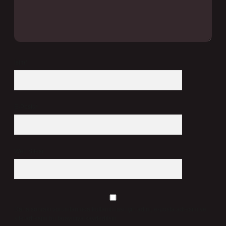
İsim*
E-Posta*
Web Sitesi
Daha sonraki yorumlarımda kullanılması için adım, e-posta adresim ve
site adresim bu tarayıcıya kaydedilsin.