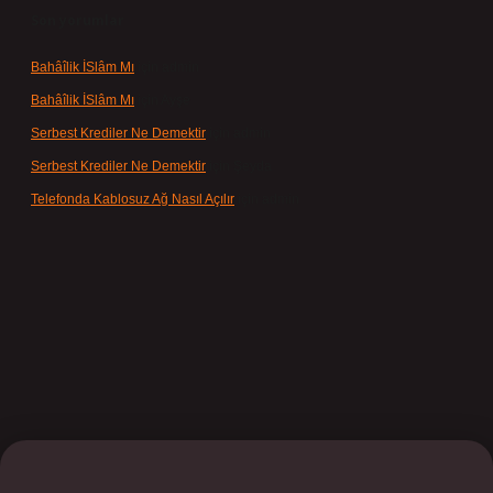
Son yorumlar
Bahâîlik İSlâm Mı
için
admin
Bahâîlik İSlâm Mı
için
Ayşe
Serbest Krediler Ne Demektir
için
admin
Serbest Krediler Ne Demektir
için
Şeyda
Telefonda Kablosuz Ağ Nasıl Açılır
için
admin
et