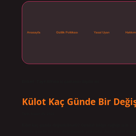
Anasayfa
Gizlilik Politikası
Yasal Uyarı
Hakkım
Etiket:
Tayt Altına iç çamaşırı Giyilir mi
Külot Kaç Günde Bir Değişt
Tarih: Kasım 26, 2024
Kilot kaç günde değiştirilmeli? Genital bölge sağlığı için iç
külotu günde bir kez değiştirmek yeterlidir. Ancak adet dön