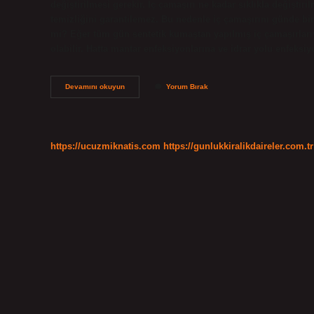
değiştirilmesi gerekir. İç çamaşırı ne kadar sıklıkla değiştir
temizliğini garantilemez. Bu nedenle iç çamaşırını günde birk
mi? Eğer tüm gün sentetik kumaştan yapılmış iç çamaşırlarıy
olabilir. Hatta mantar enfeksiyonlarına ve idrar yolu enfeksiy
Külot
Devamını okuyun
Yorum Bırak
Kaç
Günde
Bir
Değiştirilir
https://ucuzmiknatis.com
https://gunlukkiralikdaireler.com.tr