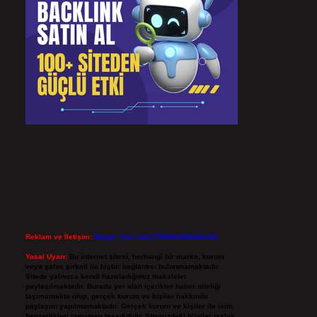
Reklam ve İletişim:
Skype: live:.cid.575569c608265c69
Yasal Uyarı:
Bu internet sitesi, herhangi bir marka, kurum
veya şahıs şirketi ile hiçbir bağlantısı bulunmamaktadır.
Sitede yalnızca kendi hazırladığımız makaleler
paylaşılmaktadır. Burada yer alan içerikler haber niteliği
taşımamakta olup, gerçek kurum ve kişiler hakkında
paylaşım yapılmamaktadır. Gerçek kurum ve kişiler ile isim
benzerlikleri tamamen tesadüfidir. Sitemizdeki bilgiler taslak