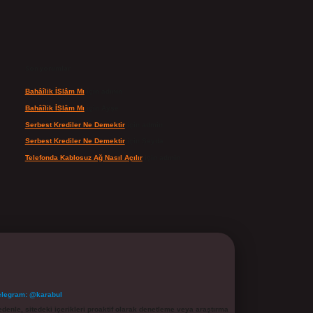
Son yorumlar
Bahâîlik İSlâm Mı
için
admin
Bahâîlik İSlâm Mı
için
Ayşe
Serbest Krediler Ne Demektir
için
admin
Serbest Krediler Ne Demektir
için
Şeyda
Telefonda Kablosuz Ağ Nasıl Açılır
için
admin
elegram: @karabul
denle, sitedeki içerikleri proaktif olarak denetleme veya araştırma