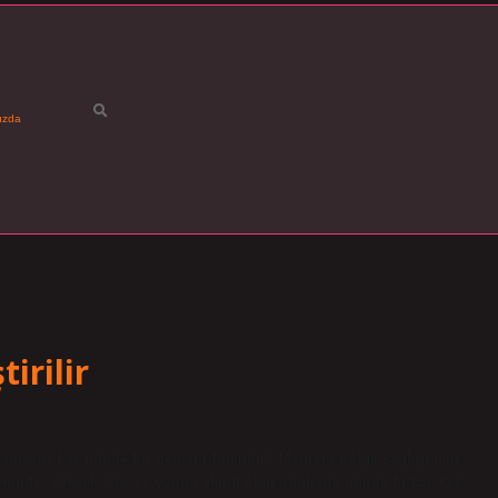
ızda
irilir
 çamaşırı kaç günde bir değiştirilmelidir? Mahrem bölge sağlığı için
eminde, yüksek ateş ve yoğun akıntı olan günlerde günde birkaç kez