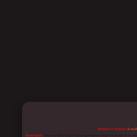
Reklam ve İletişim:
E-mai
Yasal Uyarı:
Sitemiz, 5651 Sayılı Kanun gereğince Bilgi Teknolojileri ve İl