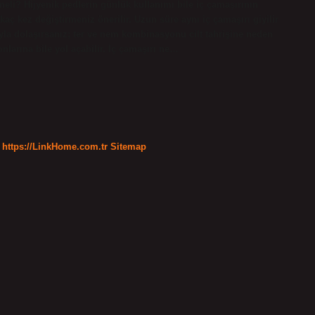
ilmeli? Hijyenik pedlerin günlük kullanımı bile iç çamaşırının
aç kez değiştirmeniz önerilir. Uzun süre aynı iç çamaşırı giyilir
la dolaşırsanız; ter ve nem kombinasyonu cilt tahrişine neden
onlarına bile yol açabilir. İç çamaşırı ne…
https://LinkHome.com.tr
Sitemap