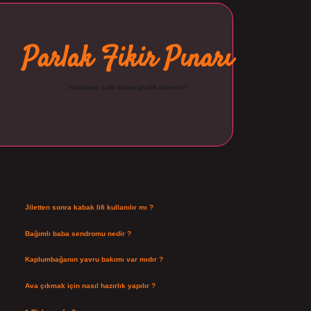
Parlak Fikir Pınarı
Hayatına ışıltı katan pratik öneriler!
Sidebar
ilbet
Son Yazılar
Jiletten sonra kabak lifi kullanılır mı ?
Ağustos 7, 2026
Bağımlı baba sendromu nedir ?
Ağustos 6, 2026
Kaplumbağanın yavru bakımı var mıdır ?
Ağustos 5, 2026
Ava çıkmak için nasıl hazırlık yapılır ?
Ağustos 4, 2026