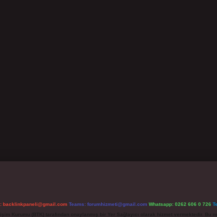
l:
backlinkpaneli@gmail.com
Teams:
forumhizmeti@gmail.com
Whatsapp: 0262 606 0 726
T
etişim Kurumu (BTK) tarafından onaylanmış bir Yer Sağlayıcı olarak hizmet vermektedir. Bu ne