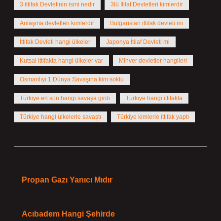
3 ittifak Devletinin ismi nedir
3lü İtilaf Devletleri kimlerdir
Anlaşma devletleri kimlerdir
Bulgaristan ittifak devleti mi
İttifak Devleti hangi ülkeler
Japonya İtilaf Devleti mi
Kutsal ittifakta hangi ülkeler var
Mihver devletler hangileri
Osmanlıyı 1 Dünya Savaşına kim soktu
Türkiye en son hangi savaşa girdi
Türkiye hangi ittifakta
Türkiye hangi ülkelerle savaştı
Türkiye kimlerle ittifak yaptı
Önceki Yazı
Propan Gazı Yanıcı Mıdır
Sonraki Yazı
Acıbadem Hangi Şehirde