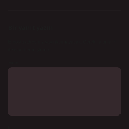
Bir yanıt yazın
E-posta adresiniz yayınlanmayacak.
Gerekli alanlar
*
ile işaretlenmişlerdir
Yorum
İsim*