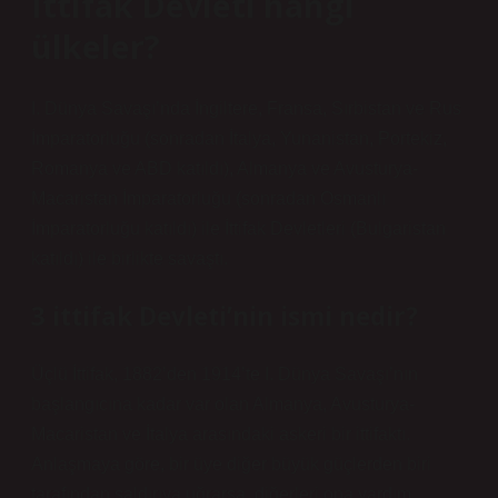
İttifak Devleti hangi
ülkeler?
I. Dünya Savaşı’nda İngiltere, Fransa, Sırbistan ve Rus
İmparatorluğu (sonradan İtalya, Yunanistan, Portekiz,
Romanya ve ABD katıldı), Almanya ve Avusturya-
Macaristan İmparatorluğu (sonradan Osmanlı
İmparatorluğu katıldı) ile İttifak Devletleri (Bulgaristan
katıldı) ile birlikte savaştı.
3 ittifak Devleti’nin ismi nedir?
Üçlü İttifak, 1882’den 1914’te I. Dünya Savaşı’nın
başlangıcına kadar var olan Almanya, Avusturya-
Macaristan ve İtalya arasındaki askeri bir ittifaktı.
Anlaşmaya göre, bir üye diğer büyük güçlerden biri
tarafından saldırıya uğrarsa, diğerleri ona yardım