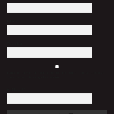
E-Posta*
Web Sitesi
Daha sonraki yorumlarımda kullanılması için adım, e-posta adresim ve
site adresim bu tarayıcıya kaydedilsin.
9 - 5 kaçtır?
*