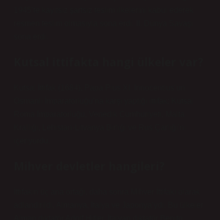
1945’te kayıtsız şartsız teslim ilkelerini kabul ederek
resmen teslim olmasıyla sona erdi. II. Dünya Savaşı
sona erdi.
Kutsal ittifakta hangi ülkeler var?
Kutsal İttifak (1684), Papa Pius XI. Innocentius’un
Osmanlı İmparatorluğu’na karşı yaptığı ittifak; Kutsal
Roma İmparatorluğu, Venedik Cumhuriyeti, Malta
Krallığı, Lehistan-Litvanya Birliği ve Rus Çarlığı’nı
içeriyordu.
Mihver devletler hangileri?
İttifakın üç ana ortağı, daha sonra Mihver İttifakı olarak
adlandırıldı, Almanya, İtalya ve Japonya’ydı. Bu ülkeler
Alman diktatör Adolf Hitler, İtalyan diktatör Benito