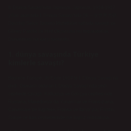
II. Dünya Savaşı’nda Japonya. Japonya, 1914-1917
yılları arasında I. Dünya Savaşı’nda (第一次世界大戦
Daiichiji Sekai Taisen) Müttefikler safında savaştı ve
Güney Pasifik ile Hint Okyanusu’nu İmparatorluk
Donanması’na karşı savundu.
1. dünya savaşında Türkiye
kimlerle savaştı?
Böylece Türkiye, 30 Ekim 1914’te I. Dünya Savaşı’na
girdi. Osmanlı orduları I. Dünya Savaşı’nda yedi
cephede savaştı: Kafkasya ve Galiçya cephesinde
Ruslarla, Makedonya’da Yunanlılar ve Fransızlarla,
Çanakkale’de İngiltere, Fransa ve İtalya’yla; Filistin,
Suriye ve Irak cephelerinde ise İngiliz ordularıyla.