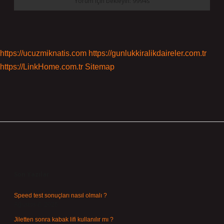
https://ucuzmiknatis.com
https://gunlukkiralikdaireler.com.tr
https://LinkHome.com.tr
Sitemap
Sidebar
Son Yazılar
Speed test sonuçları nasıl olmalı ?
Ağustos 8, 2026
Jiletten sonra kabak lifi kullanılır mı ?