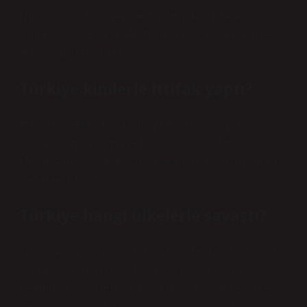
Mussolini ve Japon İmparatoru Hirohito tarafından
yönetiliyordu. Eylül 1940’ta bu üç ülke Üçlü Pakt ile
ittifaklarını resmileştirdi.
Türkiye kimlerle ittifak yaptı?
İttifak Devletleri veya Merkez Devletleri, Almanya (ve
katılımcı Alman sömürge toprakları), Avusturya-
Macaristan ve Osmanlı İmparatorluğu’ndan oluşan bir
devletler ittifakıdır.
Türkiye hangi ülkelerle savaştı?
Türk Kurtuluş Savaşı’nda üç büyük cephede savaşlar
yapıldı: Doğu Cephesi, Batı Cephesi ve Güney
Cephesi. Doğu Cephesi’nde Ruslara ve Ermenilere
karşı savaş yapıldı. Güney Cephesi’nde ise İtalya,