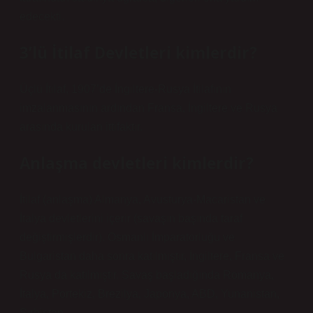
edecekti.
3’lü İtilaf Devletleri kimlerdir?
Üçlü İtilaf, 1907’de İngiltere-Rusya İtilafının
imzalanmasının ardından Fransa, İngiltere ve Rusya
arasında kurulan ittifaktır.
Anlaşma devletleri kimlerdir?
İtilaf (anlaşma) Almanya, Avusturya-Macaristan ve
İtalya devletlerini içerir (savaşın başında taraf
değiştirmişlerdir). Osmanlı İmparatorluğu ve
Bulgaristan daha sonra katılmıştır, İngiltere, Fransa ve
Rusya da katılmıştır. Savaş başladığında Romanya,
İtalya, Portekiz, Brezilya, Japonya, ABD, Yunanistan,
Sırbistan…