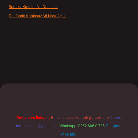
Serbest Krediler Ne Demektir
için
Şeyda
Telefonda Kablosuz Ağ Nasıl Açılır
için
admin
ilbet
Reklam ve İletişim:
E-mail:
backlinkpaneli@gmail.com
Teams:
forumhizmeti@gmail.com
Whatsapp: 0262 606 0 726
Telegram:
@karabul