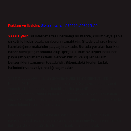
Reklam ve İletişim:
Skype: live:.cid.575569c608265c69
Yasal Uyarı:
Bu internet sitesi, herhangi bir marka, kurum veya şahıs
şirketi ile hiçbir bağlantısı bulunmamaktadır. Sitede yalnızca kendi
hazırladığımız makaleler paylaşılmaktadır. Burada yer alan içerikler
haber niteliği taşımamakta olup, gerçek kurum ve kişiler hakkında
paylaşım yapılmamaktadır. Gerçek kurum ve kişiler ile isim
benzerlikleri tamamen tesadüfidir. Sitemizdeki bilgiler taslak
halindedir ve tavsiye niteliği taşımazlar.
Sitemiz, 5651 Sayılı Kanun gereğince Bilgi Teknolojileri ve İletişim
Kurumu (BTK) tarafından onaylanmış bir Yer Sağlayıcı olarak hizmet
vermektedir. Bu nedenle, sitedeki içerikleri proaktif olarak denetleme
veya araştırma yükümlülüğümüz bulunmamaktadır. Ancak, üyelerimiz
yazdıkları içeriklerin sorumluluğunu taşımakta olup, siteye üye olarak bu
sorumluluğu kabul etmiş sayılırlar.
Hukuka ve yasal düzenlemelere aykırı olduğunu düşündüğünüz
içerikleri,
backlinkpanelicomtr@gmail.com
adresine bildirmeniz halinde,
ilgili içerikler yasal süre içerisinde sitemizden kaldırılacaktır.