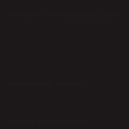
Türkiye en son hangi savaşa girdi?
Türkiye’nin katıldığı savaşların
listesiSavaşMüttefiklerLibya İç Savaşı (2011)NATO
Geçici Türk Milli KonseyiFırat Kalkanı Harekatı (2016-
2017)Türkiye Suriye Milli OrdusuZeytin Dalı Harekatı
(2018)Türkiye Suriye Milli OrdusuBarış Pınarı Harekatı
(2019)Türkiye Suriye Milli Ordusu11 satır daha
Türkiye hangi ittifakta?
Halk İttifakıBüyükşehir Belediyeleri12 /
30Belediyeler972 / 1.351İl Genel Meclisleri957 / 1.
Japonya İtilaf Devleti mi?