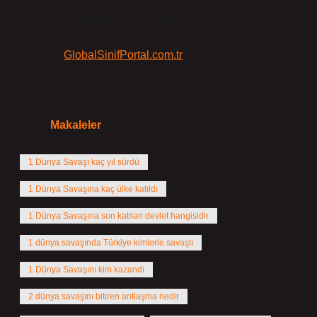
Fransa ve İngiltere’ye karşı savaş yapıldı.
Kaynak:
GlobalSinifPortal.com.tr
Tarih:
Makaleler
1 Dünya Savaşı kaç yıl sürdü
1 Dünya Savaşına kaç ülke katıldı
1 Dünya Savaşına son katılan devlet hangisidir
1 dünya savaşında Türkiye kimlerle savaştı
1 Dünya Savaşını kim kazandı
2 dünya savaşını bitiren antlaşma nedir