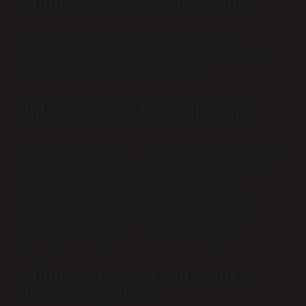
1 Dünya Savaşı’nı kim kazandı?
Müttefik güçlerin zaferi. Rus, Alman, Avusturya-
Macaristan ve Osmanlı imparatorlukları çöktü. Avrupa
ve Orta Doğu’da yeni devletler kuruldu.
Bulgaristan ittifak devleti mi?
Osmanlı İmparatorluğu, 2 Ağustos 1914’te Almanya ile
resmi bir ittifak anlaşması imzaladı ve Kasım ayından
beri bu anlaşmanın gereklerini yerine getiriyor.
Bulgaristan Krallığı, Gelibolu’daki zaferden sonra
Almanların savaşı kazanacağına inandı ve bir yıllık
gecikmeyle de olsa İttifak Devletleri’ne katıldı.
1 Dünya Savaşı’na son katılan
devlet hangisidir?