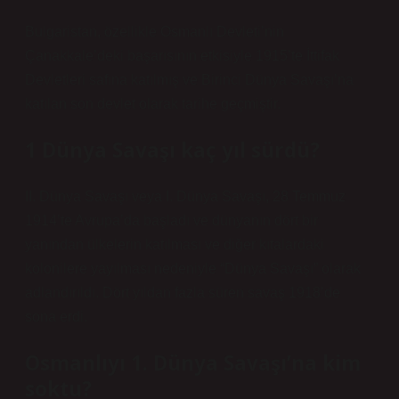
Bulgaristan, özellikle Osmanlı Devleti’nin
Çanakkale’deki başarısının etkisiyle 1915’te İttifak
Devletleri safına katılmış ve Birinci Dünya Savaşı’na
katılan son devlet olarak tarihe geçmiştir.
1 Dünya Savaşı kaç yıl sürdü?
II. Dünya Savaşı veya I. Dünya Savaşı, 28 Temmuz
1914’te Avrupa’da başladı ve dünyanın dört bir
yanından ülkelerin katılması ve diğer kıtalardaki
kolonilere yayılması nedeniyle “Dünya Savaşı” olarak
adlandırıldı. Dört yıldan fazla süren savaş 1918’de
sona erdi.
Osmanlıyı 1. Dünya Savaşı’na kim
soktu?