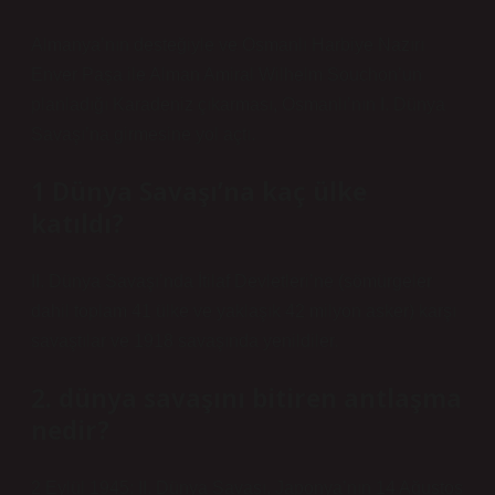
Almanya’nın desteğiyle ve Osmanlı Harbiye Nazırı
Enver Paşa ile Alman Amiral Wilhelm Souchon’un
planladığı Karadeniz çıkarması, Osmanlı’nın I. Dünya
Savaşı’na girmesine yol açtı.
1 Dünya Savaşı’na kaç ülke
katıldı?
II. Dünya Savaşı’nda İtilaf Devletleri’ne (sömürgeler
dahil toplam 41 ülke ve yaklaşık 42 milyon asker) karşı
savaştılar ve 1918 savaşında yenildiler.
2. dünya savaşını bitiren antlaşma
nedir?
2 Eylül 1945: II. Dünya Savaşı, Japonya’nın 14 Ağustos