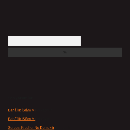
Arama
Son yorumlar
Bahâîlik İSlâm Mı
için
admin
Bahâîlik İSlâm Mı
için
Ayşe
Serbest Krediler Ne Demektir
için
admin