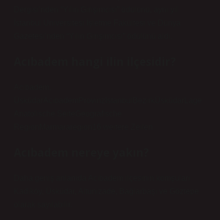
Dergisi’nden “Yılın Girişimcisi” ödülünü, aynı yıl
İstanbul Üniversitesi İşletme Fakültesi ve Dünya
Gazetesi’nden “Yılın Girişimcisi” ödülünü aldı.
Acıbadem hangi ilin ilçesidir?
Acıbadem,
ÜsküdarAcıbademProvinzIstanbulBezirkÜsküdarLage
Anatolische SeiteGeografische
RegionMarmararegion16 weitere Zeilen
Acıbadem nereye yakın?
Daha geniş anlamda Acıbadem ilçesinin komşuları
Kadıköy, Üsküdar, Altunizade, Bağlarbaşı ve Göztepe
olarak sayılabilir.