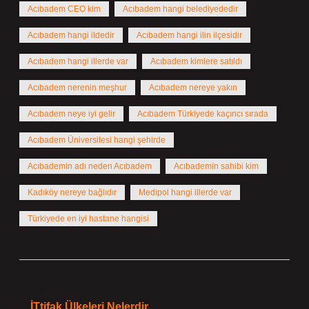
Acıbadem CEO kim
Acıbadem hangi belediyededir
Acıbadem hangi ildedir
Acıbadem hangi ilin ilçesidir
Acıbadem hangi illerde var
Acıbadem kimlere satıldı
Acıbadem nerenin meşhur
Acıbadem nereye yakın
Acıbadem neye iyi gelir
Acıbadem Türkiyede kaçıncı sırada
Acıbadem Üniversitesi hangi şehirde
Acıbademin adı neden Acıbadem
Acıbademin sahibi kim
Kadıköy nereye bağlıdır
Medipol hangi illerde var
Türkiyede en iyi hastane hangisi
Önceki Yazı
İTtifak Ülkeleri Nelerdir