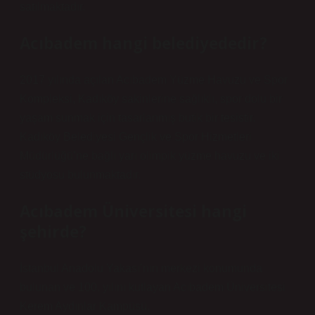
satılmaktadır.
Acıbadem hangi belediyededir?
2017 yılında açılan Acıbadem Yüzme Havuzu ve Spor
Kompleksi, Kadıköy sakinlerine sağlıklı, spor dolu bir
yaşam sunmak için tasarlanmış butik bir tesistir.
Kadıköy Belediyesi Gençlik ve Spor Hizmetleri
Müdürlüğü’ne bağlı yarı olimpik yüzme havuzu ve iki
stüdyosu bulunmaktadır.
Acıbadem Üniversitesi hangi
şehirde?
İstanbul Anadolu Yakası’nın merkezi konumunda
bulunan ve 100. yılını kutlayan Acıbadem Üniversitesi
Kerem Aydınlar Kampüsü.