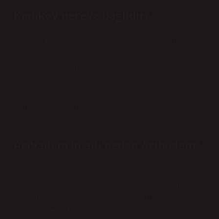
Kadıköy nereye bağlıdır?
Kadıköy, İstanbul’un Anadolu yakasında yer almaktadır.
İstanbul ilinin ortasında, Boğaz’ın Marmara ağzının
doğusunda yer almaktadır. Doğusunda Maltepe ilçesi,
batısında Boğaz ve Marmara Denizi, kuzeyinde
Üsküdar ve Ataşehir ilçeleri ve güneyinde Marmara
Denizi ile çevrilidir. Kadıköy altı tepe üzerine
kurulmuştur.
Acıbadem’in adı neden Acıbadem?
Geleneksel tarife göre, üstünde acı badem vardır, bu
yüzden adı da buradan gelir. Acı badem her zaman
bulunmadığından, bunun yerine badem özütü kullanılır.
Bu kurabiyeler Türkiye’deki birçok pastanede