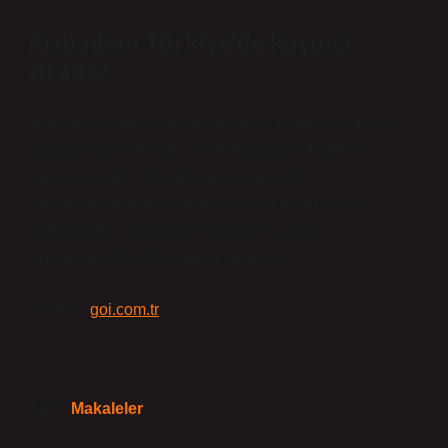
Acıbadem Türkiye’de kaçıncı
sırada?
Türkiye’deki en iyi üniversitelerin sıralamasıTürkiye
SıralamasıÜniversite isimleriToplam24.Akdeniz
Üniversitesi823.425.Bezm-i Alem Vakıf
Üniversitesi806.626.Ondok Mayıs Üniversitesi –
OMÜ803.927.Acıbadem Mehmet Ali Aydın
Üniversitesi797.0157 daha fazla satır
Kaynak:
goi.com.tr
Tarih:
Makaleler