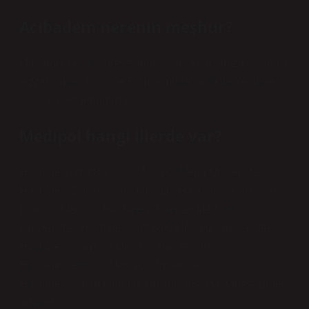
Acıbadem nerenin meşhur?
Makaron, çeşitli yöresel mutfaklarda karşımıza çıkan bir
lezzet olmakla birlikte Edirne mutfağında da kendine
kalıcı bir yer edinmiştir.
Medipol hangi illerde var?
HastanelerimizBağcılar Medipol Mega Üniversite
Hastanesi.Bahçelievler Medipol Hastanesi.Koşuyolu
İstanbul Medipol Hastanesi.Esenler Medipol
Üniversitesi Hastanesi.Sefaköy Medipol Üniversitesi
Hastanesi.Çamlıca Medipol Üniversitesi
Hastanesi.Pendik Medipol Üniversitesi
Hastanesi.Vatan Medipol Üniversitesi Hastanesi.Diğer
ürünler…