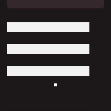
İsim*
E-Posta*
Web Sitesi
Daha sonraki yorumlarımda kullanılması için adım, e-posta adresim ve
site adresim bu tarayıcıya kaydedilsin.
7 + 8 kaçtır?
*