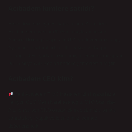
Acıbadem kimlere satıldı?
Hisse devir sözleşmesi kapsamında, Acıbadem
Holding sermayesinin %75’ini oluşturan hisseler
Almond Holding Cooperatie U.A.’ya devredilmiş olup,
Aydınlar ailesi tarafından IHH Türkiye ve Bagan
Lalang’a devir şartları belirlenmiştir. Devir işlemi toplam
961,6 milyon ABD doları bedelle gerçekleştirilmiştir.
Acıbadem CEO kim?
Yeni Acıbadem TIMC Hastanemizin inşaatı hızla
ilerliyor! CEO Melih Karahasanoğlu, CTO Stanislav
Akulich ve ben CNO olarak teknik ekibimizle birlikte
sahada keşif yaptık ve tekliflerimizi yerinde
değerlendirdik.