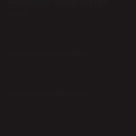
Acıbadem hangi illerde
var?
Hastane Konumu Bursa, Eskisehir, Ankara, Bodrum,
Kayseri ve Adana hastane bulunan iller arasindadir.
Acıbadem hangi ildedir?
İstanbul Anadolu Yakası’nın ilk özel hastanesi olan
Acıbadem Dr.
Acıbadem’in sahibi kim?
Mehmet Ali Aydınlar, başarılarından dolayı çeşitli
ödüllere layık görüldü. 1998 yılında Dünya Genç
Girişimci İş Adamı Yarışması’ndan “Yönetimde
Mükemmellik Ödülü”nü, 2006 yılında Ekonomist