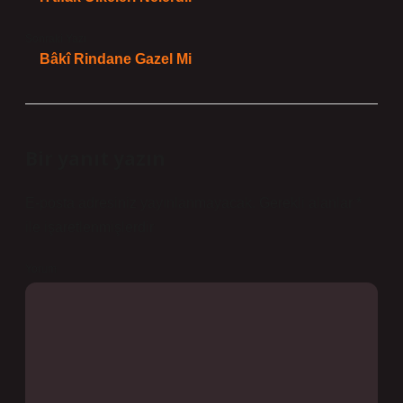
Sonraki Yazı
Bâkî Rindane Gazel Mi
Bir yanıt yazın
E-posta adresiniz yayınlanmayacak.
Gerekli alanlar
*
ile işaretlenmişlerdir
Yorum