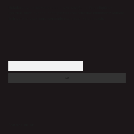
Hukuka ve yasal düzenlemelere aykırı olduğunu düşündüğünüz
içerikleri,
backlinkpanelicomtr@gmail.com
adresine bildirmeniz halinde,
ilgili içerikler yasal süre içerisinde sitemizden kaldırılacaktır.
Arama
Son yorumlar