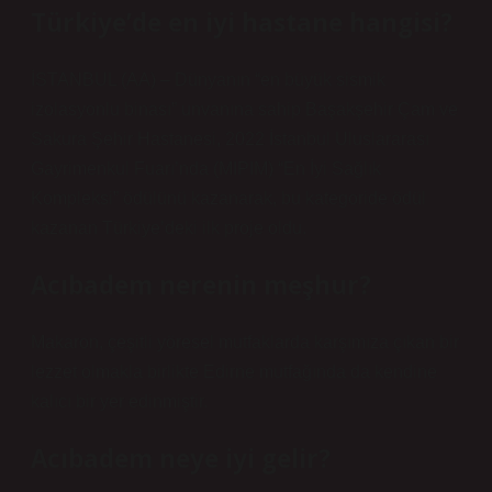
Türkiye’de en iyi hastane hangisi?
İSTANBUL (AA) – Dünyanın “en büyük sismik
izolasyonlu binası” unvanına sahip Başakşehir Çam ve
Sakura Şehir Hastanesi, 2022 İstanbul Uluslararası
Gayrimenkul Fuarı’nda (MIPIM) “En İyi Sağlık
Kompleksi” ödülünü kazanarak, bu kategoride ödül
kazanan Türkiye’deki ilk proje oldu.
Acıbadem nerenin meşhur?
Makaron, çeşitli yöresel mutfaklarda karşımıza çıkan bir
lezzet olmakla birlikte Edirne mutfağında da kendine
kalıcı bir yer edinmiştir.
Acıbadem neye iyi gelir?