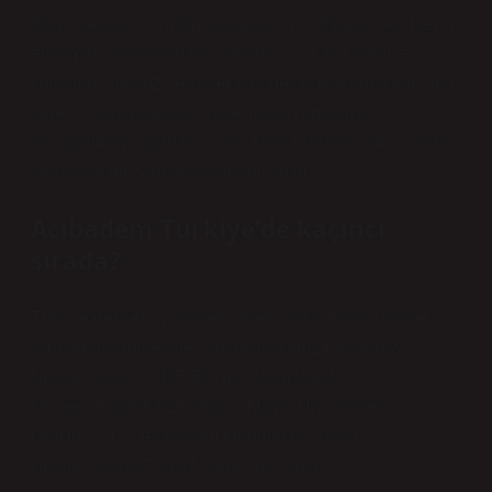
Bağırsaktaki su emilim kapasitesini artırarak besinlerin
emilimini yavaşlatmaya yardımcı olur. Bu şekilde
kolesterol, glikoz ve şeker gibi besinlerin kana karışma
sürecini yavaşlattığı için besinlerin emilimini
yavaşlatmaya yardımcı olur. Ayrıca dışkıyı yumuşatarak
kabızlıkla mücadeleye yardımcı olur.
Acıbadem Türkiye’de kaçıncı
sırada?
Türkiye’deki en iyi üniversitelerin sıralamasıTürkiye
SıralamasıÜniversite isimleriToplam24.Akdeniz
Üniversitesi823.425.Bezm-i Alem Vakıf
Üniversitesi806.626.Ondok Mayıs Üniversitesi –
OMÜ803.927.Acıbadem Mehmet Ali Aydın
Üniversitesi797.0157 daha fazla satır