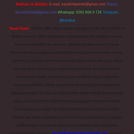
Reklam ve İletişim:
E-mail:
backlinkpaneli@gmail.com
Teams:
forumhizmeti@gmail.com
Whatsapp: 0262 606 0 726
Telegram:
@karabul
Yasal Uyarı:
Sitemiz, 5651 Sayılı Kanun gereğince Bilgi Teknolojileri ve
İletişim Kurumu (BTK) tarafından onaylanmış bir Yer Sağlayıcı olarak
hizmet vermektedir. Bu nedenle, sitedeki içerikleri proaktif olarak
denetleme veya araştırma yükümlülüğümüz bulunmamaktadır. Ancak,
üyelerimiz yazdıkları içeriklerin sorumluluğunu taşımakta olup, siteye
üye olarak bu sorumluluğu kabul etmiş sayılırlar. Bu internet sitesi,
herhangi bir marka, kurum veya şahıs şirketi ile hiçbir bağlantısı
bulunmamaktadır. Sitede yalnızca kendi hazırladığımız makaleler
paylaşılmaktadır. Burada yer alan içerikler haber niteliği taşımamakta
olup, gerçek kurum ve kişiler hakkında paylaşım yapılmamaktadır.
Gerçek kurum ve kişiler ile isim benzerlikleri tamamen tesadüfidir.
Sitemiz, kar amacı gütmeyen ve tamamen ücretsiz bir bilgi paylaşım
platformudur. Hukuka ve yasal düzenlemelere aykırı olduğunu
düşündüğünüz içerikleri,
backlinkpanelicomtr@gmail.com
adresine