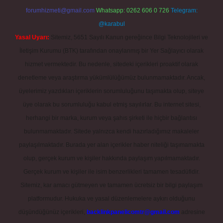
forumhizmeti@gmail.com
Whatsapp: 0262 606 0 726
Telegram:
@karabul
Yasal Uyarı:
Sitemiz, 5651 Sayılı Kanun gereğince Bilgi Teknolojileri ve
İletişim Kurumu (BTK) tarafından onaylanmış bir Yer Sağlayıcı olarak
hizmet vermektedir. Bu nedenle, sitedeki içerikleri proaktif olarak
denetleme veya araştırma yükümlülüğümüz bulunmamaktadır. Ancak,
üyelerimiz yazdıkları içeriklerin sorumluluğunu taşımakta olup, siteye
üye olarak bu sorumluluğu kabul etmiş sayılırlar. Bu internet sitesi,
herhangi bir marka, kurum veya şahıs şirketi ile hiçbir bağlantısı
bulunmamaktadır. Sitede yalnızca kendi hazırladığımız makaleler
paylaşılmaktadır. Burada yer alan içerikler haber niteliği taşımamakta
olup, gerçek kurum ve kişiler hakkında paylaşım yapılmamaktadır.
Gerçek kurum ve kişiler ile isim benzerlikleri tamamen tesadüfidir.
Sitemiz, kar amacı gütmeyen ve tamamen ücretsiz bir bilgi paylaşım
platformudur. Hukuka ve yasal düzenlemelere aykırı olduğunu
düşündüğünüz içerikleri,
backlinkpanelicomtr@gmail.com
adresine