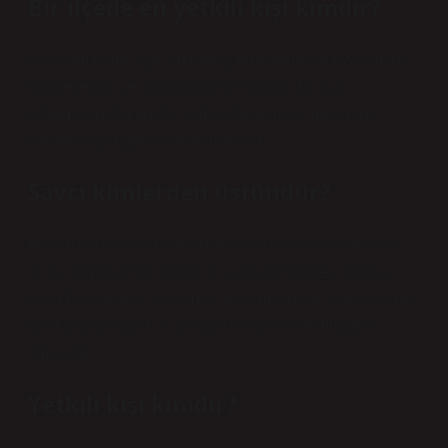
Bir ilçede en yetkili kişi kimdir?
A) Kaymakam, ilçe sınırları içinde genel ve özel kolluk
kuvvetlerinin ve kuruluşlarının başıdır. B) Suç
işlenmesini önlemek, kamu düzenini ve güvenini
korumak için gerekli tedbirleri alır.
Savcı kimlerden üstündür?
Hakim karşısında taraflardan birinin pozisyonunu alır
ve bu pozisyonda davalı ve avukata benzer. Avrupa
veya Rusya’daki savcı gibi yetkileri yoktur. Kural olarak,
taraflar dava açar ve şikayet olmasa bile müdahil
olmazlar.
Yetkili kişi kimdir?