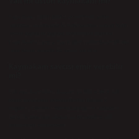
Vali mi üstün kaymakam mı?
Kaymakam, valinin talimat ve emirlerini yerine
getirmekle yükümlüdür; B) Kaymakamlar, ilçenin bütün
işlerini doğrudan doğruya kaymakama bildirirler.
Kaymakamlar ayrıca, ilçenin işleri hakkında kendilerine
rapor verilen valilerle de iletişim kurarlar.
Kaymakam savcısı emir verebilir
mi?
Vali veya kaymakam, Başsavcıya bilgi vererek adli
kolluk kuvvetlerini görevlendirebilir (Madde 5).
Başsavcı, Emniyet Genel Müdürlüğü ve Jandarma
Genel Komutanlığı laboratuvar personeline adli
görevler için emir verebilir.