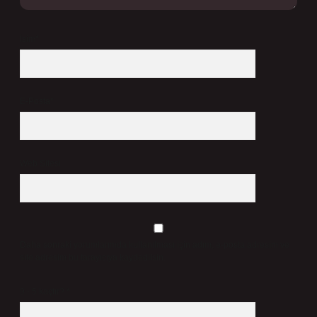
İsim*
E-Posta*
Web Sitesi
Daha sonraki yorumlarımda kullanılması için adım, e-posta adresim ve
site adresim bu tarayıcıya kaydedilsin.
9 - 5 kaçtır?
*