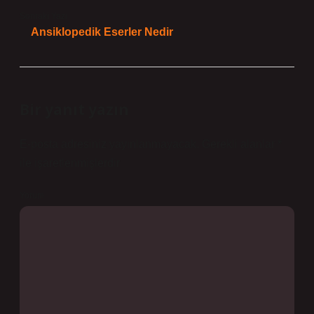
Sonraki Yazı
Ansiklopedik Eserler Nedir
Bir yanıt yazın
E-posta adresiniz yayınlanmayacak.
Gerekli alanlar
*
ile işaretlenmişlerdir
Yorum