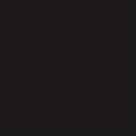
Türkiye’nin sahibi kim?
Türkiye (gazete)TürGünlük
gazeteFormatBerlinerSahipİhlas Yayın Holdingİmtiyaz
SahibiAhmet Mücahid ÖrenGenel Yayın
Yönetmeniİsmail Kapan7 satır daha
Başbakanın üstü kim?
Başbakandan sonra Başbakanlık teşkilatının amirliği,
Başbakanın Müsteşarıdır.
Cumhurbaşkanı başdanışmanı
kim?
Cevdet YILMAZ. ODTÜ Kamu Yönetimi Bölümü’nden