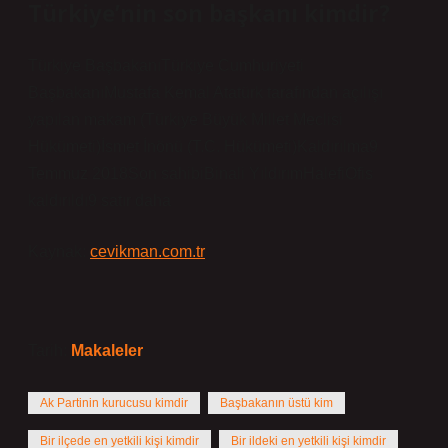
Türkiye’nin son başkanı kimdir?
Türkiye BaşbakanıTürkiye Cumhuriyeti
BaşbakanıMustafa Kemal Atatürk tarafından açılışı
yapılan makam (Türkiye Büyük Millet Meclisi
Hükümeti)İsmet İnönü (T.C. Hükümeti)Kaldırılma9
Temmuz 2018Son sahibiBinali YıldırımHalefiOfis
kaldırıldı9 satır daha
Kaynak:
cevikman.com.tr
Tarih:
Makaleler
Ak Partinin kurucusu kimdir
Başbakanın üstü kim
Bir ilçede en yetkili kişi kimdir
Bir ildeki en yetkili kişi kimdir