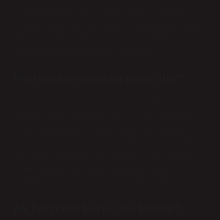
birincilikle mezun oldu. Yüksek lisansını ABD’deki
Denver Üniversitesi Uluslararası İlişkiler Bölümü’nde,
doktorasını ise Bilkent Üniversitesi Siyaset Bilimi ve
Kamu Yönetimi Bölümü’nde tamamladı.
Protokol sıralaması nasıl olur?
Protokolde kişisel unvan, yaş veya cinsiyet açısından
ayrımcılık yoktur ve protokolsüz sıralama alfabetiktir.
Kamusal yaşamda ulusal bayrak ve zirve önce gelir;
kamusal ve sosyal yaşamda misafir; sosyal yaşamda
hanım her zaman önce gelir (sağda yer alır). Üstler
selamlaşmada önce, vedalaşmada en son gelir.
Törenlerde konuşma sırası asttan üste doğrudur.
Ak Parti’nin kurucusu kimdir?