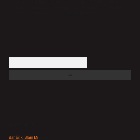
Hukuka ve yasal düzenlemelere aykırı olduğunu düşündüğünüz
içerikleri,
backlinkpanelicomtr@gmail.com
adresine bildirmeniz halinde,
ilgili içerikler yasal süre içerisinde sitemizden kaldırılacaktır.
Arama
Son yorumlar
Bahâîlik İSlâm Mı
için
admin