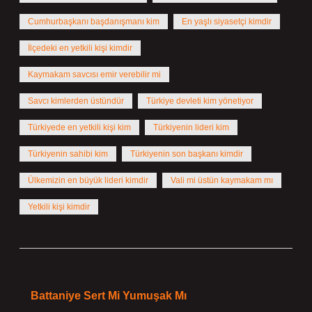
Cumhurbaşkanı başdanışmanı kim
En yaşlı siyasetçi kimdir
İlçedeki en yetkili kişi kimdir
Kaymakam savcısı emir verebilir mi
Savcı kimlerden üstündür
Türkiye devleti kim yönetiyor
Türkiyede en yetkili kişi kim
Türkiyenin lideri kim
Türkiyenin sahibi kim
Türkiyenin son başkanı kimdir
Ülkemizin en büyük lideri kimdir
Vali mi üstün kaymakam mı
Yetkili kişi kimdir
Önceki Yazı
Battaniye Sert Mi Yumuşak Mı