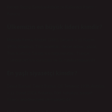
Recep Tayyip ErdoğanAdalet ve Kalkınma Partisi /
Kurucu
Ülkemizin en büyük lideri kimdir?
Mustafa Kemal Atatürk (1881, Selanik – 10 Kasım
1938, İstanbul), Türk mareşali, devlet adamı, yazar,
Türk Kurtuluş Savaşı’nın başkomutanı, Türkiye
Cumhuriyeti’nin kurucusu ve ilk cumhurbaşkanıdır.
En yaşlı siyasetçi kimdir?
Deniz Baykal. Deniz Baykal (20 Temmuz 1938, Antalya
– 11 Şubat 2023, Ankara), Türk hukukçu, siyaset
bilimci, akademisyen ve siyasetçidir.