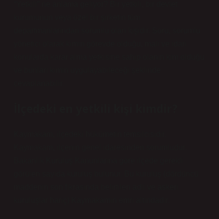
“Yetkili” ne anlama geliyor? Bir yetkili, bir devlet
kurumunun veya özel bir şirketin tüm
departmanlarından sorumlu olan kişidir. Soru, sorumlu
yönetici olarak kimin görevde olduğu, mali ve idari
konularda karar alma yetkisine sahip olanın kim olduğu
ve bunları kimin uygulayabileceği şeklinde
cevaplanabilir.
İlçedeki en yetkili kişi kimdir?
Kaymakam, ilçedeki hükümetin temsilcisidir.
Kaymakam, ilçenin genel idaresinden sorumludur.
Bakanlık Kuruluş Kanunlarına göre ilçede gerekli
görülen sayıda kuruluş bulunur. Bu kuruluş (dördüncü
maddenin son fıkrasında belirtilen adli ve askeri
kuruluşlar hariç) Kaymakamın emri altındadır.