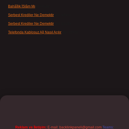
Bahâîlik İSlâm Mı
için
Ayşe
Serbest Krediler Ne Demektir
için
admin
Serbest Krediler Ne Demektir
için
Şeyda
Telefonda Kablosuz Ağ Nasıl Açılır
için
admin
et
Reklam ve İletişim:
E-mail:
backlinkpaneli@gmail.com
Teams: