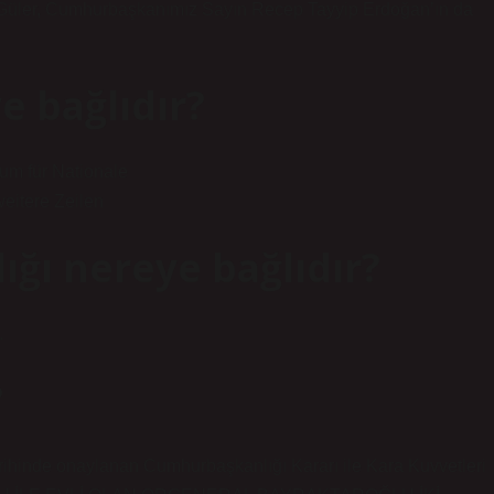
 Güler, Cumhurbaşkanımız Sayın Recep Tayyip Erdoğan’ın da
e bağlıdır?
ium für Nationale
eitere Zeilen
ğı nereye bağlıdır?
.
?
e onaylanan Cumhurbaşkanlığı Kararı ile Kara Kuvvetleri