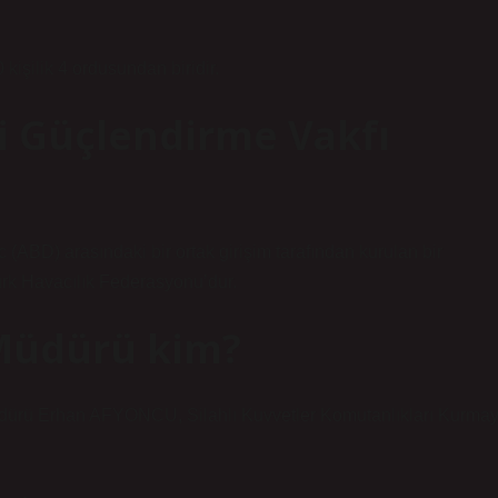
kişilik 4 ordusundan biridir.
ri Güçlendirme Vakfı
c (ABD) arasındaki bir ortak girişim tarafından kurulan bir
Türk Havacılık Federasyonu’dur.
Müdürü kim?
üdürü Erhan AFYONCU, Silahlı Kuvvetler Komutanlıkları Kurma