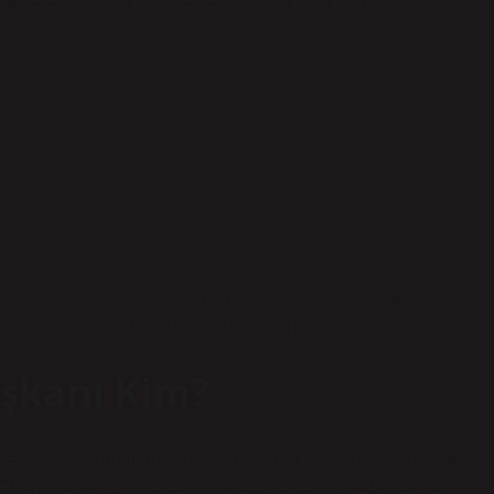
ĞLU İLE EVLİ OLAN ORGENERAL BAYRAKTAROĞLU İKİ
ta öğrenimini Kayseri’de tamamladıktan sonra 1972 yılında Kara
82 yılında ise Kara Harp Okulu’ndan mezun oldu.
şkanı Kim?
t Sonu − Orgeneral Ümit Dündar (İS.1975-4) Kanunla19
Haziran 2023 − Orgeneral Musa Avsever (MU.1978-10) 16