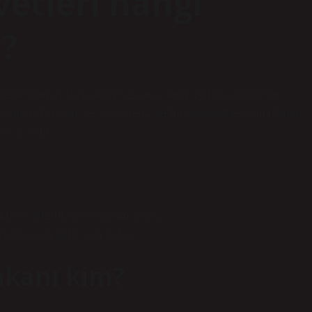
vetleri hangi
?
 Genelkurmay Başkanlığı ve kara, deniz ve hava kuvvetleri
lkurmay Başkanı ve kara, deniz ve hava kuvvetleri komutanları
esap verir.
 3 Mayıs 1920)Önceki kurumSavaş
hurbaşkanlığı10 satır daha
akanı kim?