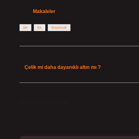
Tarih:
Makaleler
bir
ka
tosuncuk
Önceki Yazı
Çelik mi daha dayanıklı altın mı ?
Bir yanıt yazın
E-posta adresiniz yayınlanmayacak.
Gerekli alanlar
*
i
Yorum