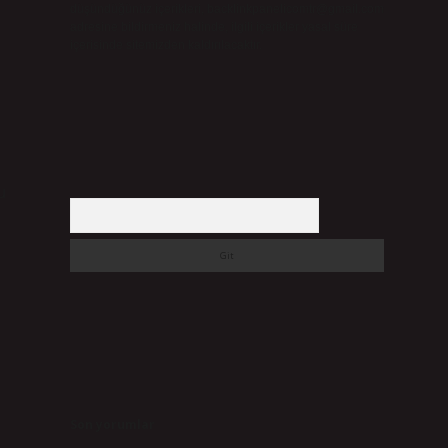
düşündüğünüz içerikleri,
backlinkpanelicomtr@gmail.com
adresine bildirmeniz halinde, ilgili içerikler yasal süre
içerisinde sitemizden kaldırılacaktır.
u
Arama
Son yorumlar