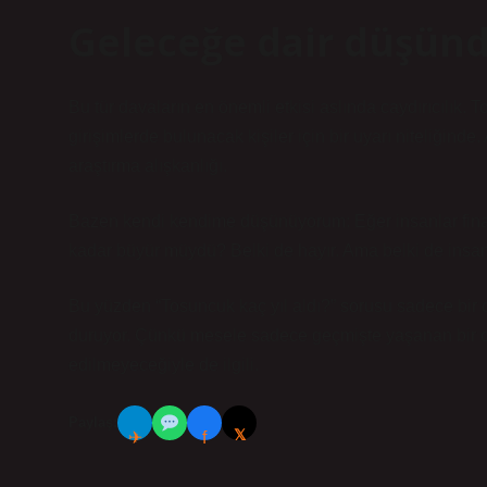
Geleceğe dair düşünd
Bu tür davaların en önemli etkisi aslında caydırıcılık.
girişimlerde bulunacak kişiler için bir uyarı niteliğind
araştırma alışkanlığı.
Bazen kendi kendime düşünüyorum: Eğer insanlar finan
kadar büyür müydü? Belki de hayır. Ama belki de insan
Bu yüzden “Tosuncuk kaç yıl aldı?” sorusu sadece bir 
duruyor. Çünkü mesele sadece geçmişte yaşanan bir ola
edilmeyeceğiyle de ilgili.
Paylaş:
𝕏
✈
f