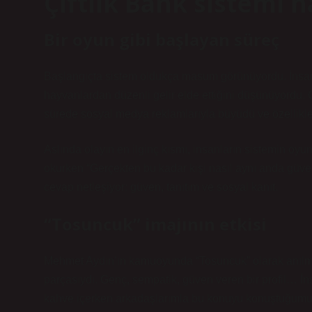
Çiftlik Bank sistemi 
Bir oyun gibi başlayan süreç
Başlangıçta sistem oldukça masum görünüyordu. İnsanlar
hayvanlardan düzenli gelir elde ettiğini düşünüyordu.
sürede sosyal medya reklamlarıyla büyüdü ve özellikle ge
Aslında olayın en ilginç kısmı, insanların sistemin oyu
okurken “Gerçekten bu kadar kişi nasıl aynı anda güve
cevap netleşiyor: güven, tanıtım ve sosyal kanıt.
“Tosuncuk” imajının etkisi
Mehmet Aydın’ın kamuoyunda “Tosuncuk” olarak anılması 
parçasıydı. Genç, sempatik, güven veren bir profil… İ
kahve içerken arkadaşlarımla bu konuyu konuştuğumuzd