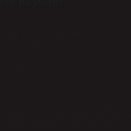
nasıl büyüdü?
 sanal çiftlikler kuruyor, hayvan satın alıyor ve bu
Çiftlik Bank (organization, Türkiye dolandırıcılık sistemi)
kısa
nç yatırımcıların ilgisini çekti.
nlaştırılmış yapısına inanmasıydı. Ben bile o dönem haberleri
nmiş olabilir?” diye düşünmüştüm. Ama biraz derine inince
da aslında bilinçli ya da bilinçsiz bir imaj yönetiminin
nsanlar çoğu zaman rakamlardan çok hislere inanıyor. İstanbul’d
a hep aynı yere geliyoruz: “Eğer biri sana güven verirse,