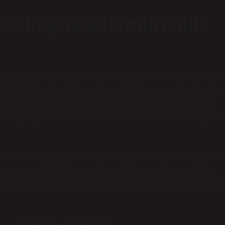
? O büyük dolandırıcılık
 olaylarından biri şüphesiz Çiftlik Bank vakası oldu. Bir dönem
Aydın (Çiftlik Bank Tosuncuk case Turkey)
, aslında sadece bir
 parasını etkileyen büyük bir finansal yapının merkezindeydi.
Google’a yazarken aslında sadece bir ceza miktarını değil, bir
lefonlarına gömülü şekilde yatırım uygulamalarını incelediğini
z bir noktada “kolay para” fikrine yaklaşmış olabiliriz. Belki
ftlik Bank hikâyesi de tam olarak bu psikolojik boşlukların üzerine