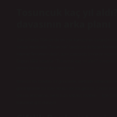
Tosuncuk kaç yıl aldı
davasının arka planı
Son yıllarda Türkiye’de en çok konuşulan dolandırıcılık
sosyal medyada “Tosuncuk” lakabıyla dolaşan
Mehmet 
internet fenomeni değil, aynı zamanda binlerce insanın
Bugün hâlâ insanlar “Tosuncuk kaç yıl aldı?” sorusunu 
güven kırılmasını da sorguluyor.
İstanbul’da sıradan bir günümde, metroda insanların te
gördüğümde bu olay aklıma sık sık geliyor. Çünkü hepimi
yatırım reklamları, belki hızlı kazanç vaatleri… İşte Çi
kurulmuş gibi duruyor.