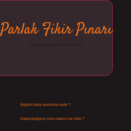
Parlak Fikir Pınarı
Hayatına ışıltı katan pratik öneriler!
Sidebar
ilbet
Son Yazılar
Bağımlı baba sendromu nedir ?
Ağustos 6, 2026
Kaplumbağanın yavru bakımı var mıdır ?
Ağustos 5, 2026