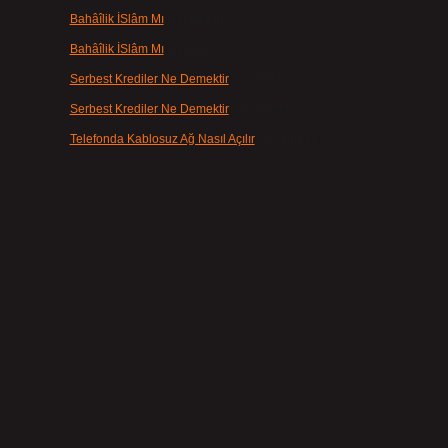
Bahâîlik İSlâm Mı
için
admin
Bahâîlik İSlâm Mı
için
Ayşe
Serbest Krediler Ne Demektir
için
admin
Serbest Krediler Ne Demektir
için
Şeyda
Telefonda Kablosuz Ağ Nasıl Açılır
için
admin
ı
,