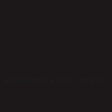
ıktı. Ödemeler aksadı, şüpheler arttı ve sonunda Çiftlik Bank
n bir kaçış sürecine girdi.
lar, sadece maddi değil aynı zamanda psikolojik bir yıkım da
planlarını kaybettiğini düşünmek bile ağır geliyor. Bir an durup
 kendime sormadan edemiyorum.
ı? Mahkeme kararı neydi?
r: Tosuncuk kaç yıl aldı? Mahkeme sürecinin sonunda
Mehmet
şiyi dolandırdığı gerekçesiyle çok ağır bir cezaya çarptırıldı.