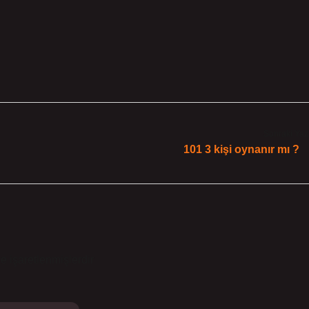
Sonraki Yaz
101 3 kişi oynanır mı ?
le işaretlenmişlerdir