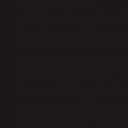
mantığın biraz geri planda kalabiliyor.”
Çöküş ve kaçış süreci
Sistemin sürdürülebilir olmadığı çok geçmeden ortaya ç
tamamen çöktü. Mehmet Aydın ise yurtdışına çıkarak uzu
Bu süreçte binlerce mağdurun yaşadığı ekonomik kayıp
yarattı. İnsanların birikimlerini, umutlarını ve gelecek 
düşündüğümde, “Ben olsam ne yapardım?” sorusunu
Tosuncuk kaç yıl ald
En çok merak edilen soru tam da burada ortaya çıkıyo
Aydın (Çiftlik Bank Tosuncuk case Turkey)
, binlerce ki
Toplam ceza miktarı 45.376 yıl hapis olarak açıklandı.