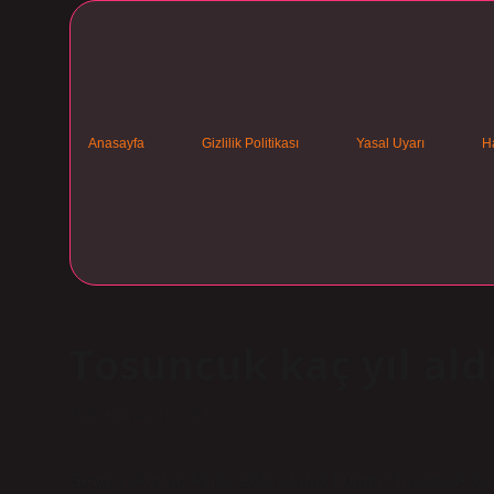
Anasayfa
Gizlilik Politikası
Yasal Uyarı
H
Tosuncuk kaç yıl aldı
Tarih: Haziran 21, 2026
Sevgili okurlar, Alnila ekibi olarak bugün “Tosuncuk k