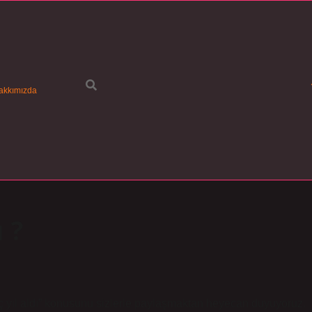
akkımızda
 ?
aç yıl aldı” konusunu sizlerle paylaşmaktan heyecan duyuyoruz.