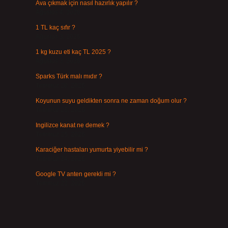
Ava çıkmak için nasıl hazırlık yapılır ?
Ağustos 4, 2026
1 TL kaç sıfır ?
Ağustos 3, 2026
1 kg kuzu eti kaç TL 2025 ?
Ağustos 3, 2026
Sparks Türk malı mıdır ?
Temmuz 28, 2026
Koyunun suyu geldikten sonra ne zaman doğum olur ?
Temmuz 26, 2026
Ingilizce kanat ne demek ?
Temmuz 25, 2026
Karaciğer hastaları yumurta yiyebilir mi ?
Temmuz 24, 2026
Google TV anten gerekli mi ?
Temmuz 22, 2026