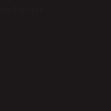
ürdükleri
 Tosuncuk davası gibi büyük dosyalar, gelecekte benzer
e. Ama aynı zamanda topluma da bir ders veriyor: bilgi, şüphe ve
sal okuryazarlık konusunda daha bilinçli olsaydı, bu hikâye b
 doğası gereği risk ve umut her zaman bir arada olacak.
ceza hesabı değil, aynı zamanda bir toplumsal hafıza sorusu gib
y değil; gelecekte benzer hataların tekrar edilip