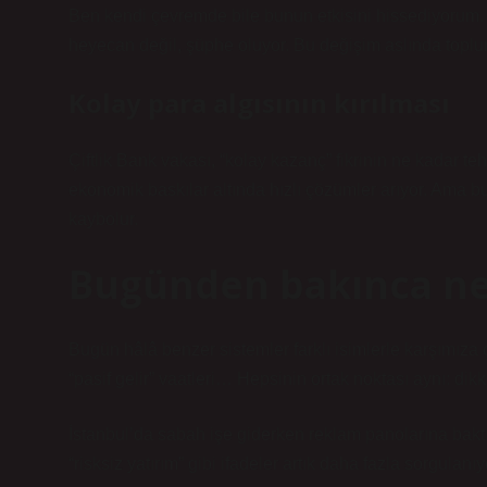
Ben kendi çevremde bile bunun etkisini hissediyorum. Bi
heyecan değil, şüphe oluyor. Bu değişim aslında toplu
Kolay para algısının kırılması
Çiftlik Bank vakası, “kolay kazanç” fikrinin ne kadar teh
ekonomik baskılar altında hızlı çözümler arıyor. Ama bu
kaybolur.
Bugünden bakınca ne 
Bugün hâlâ benzer sistemler farklı isimlerle karşımıza çı
“pasif gelir” vaatleri… Hepsinin ortak noktası aynı: dikka
İstanbul’da sabah işe giderken reklam panolarına bak
“risksiz yatırım” gibi ifadeler artık daha fazla sorgul