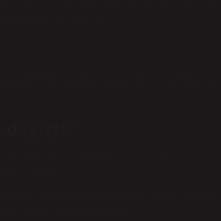
risi yeni bir yatırım platformundan bahsettiğinde ilk tepki artık
mun öğrenme sürecinin bir parçası.
likeli olabileceğini sert bir şekilde gösterdi. İnsanlar bazen
 hikâye bize şunu hatırlatıyor: hızlı gelen para, çoğu zaman hızl
değişti?
kabiliyor. Kripto para platformları, yatırım uygulamaları, çeşitli
t çekici vaatler.
tığımda bile bu tür vaatleri görmek mümkün. “Günde %1 kazanç”
anıyor ama tamamen ortadan kalkmış değil.