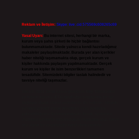
Reklam ve İletişim:
Skype: live:.cid.575569c608265c69
Yasal Uyarı:
Bu internet sitesi, herhangi bir marka,
kurum veya şahıs şirketi ile hiçbir bağlantısı
bulunmamaktadır. Sitede yalnızca kendi hazırladığımız
makaleler paylaşılmaktadır. Burada yer alan içerikler
haber niteliği taşımamakta olup, gerçek kurum ve
kişiler hakkında paylaşım yapılmamaktadır. Gerçek
kurum ve kişiler ile isim benzerlikleri tamamen
tesadüfidir. Sitemizdeki bilgiler taslak halindedir ve
tavsiye niteliği taşımazlar.
Sitemiz, 5651 Sayılı Kanun gereğince Bilgi Teknolojileri
ve İletişim Kurumu (BTK) tarafından onaylanmış bir Yer
Sağlayıcı olarak hizmet vermektedir. Bu nedenle, sitedeki
içerikleri proaktif olarak denetleme veya araştırma
yükümlülüğümüz bulunmamaktadır. Ancak, üyelerimiz
yazdıkları içeriklerin sorumluluğunu taşımakta olup, siteye
üye olarak bu sorumluluğu kabul etmiş sayılırlar.
Hukuka ve yasal düzenlemelere aykırı olduğunu