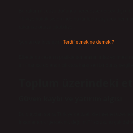
Bu rakam ilk duyulduğunda neredeyse gerçek dışı gibi g
Türkiye hukuk sisteminde bu tür toplu suçlarda her ma
rakamlar ortaya çıkabiliyor.
Şunları da İnceleyin:
Terdif etmek ne demek ?
Elbette bu cezanın pratikte tamamının infaz edilmesi m
tür finansal dolandırıcılıklara karşı sert bir duruş sergil
Toplum üzerindeki et
Güven kaybı ve yatırım algısı
Bu olaydan sonra Türkiye’de özellikle internet üzerinden
İnsanlar artık “gerçek mi, değil mi?” sorusunu çok dah