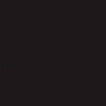
eliyor. “45 bin yıl mı?” diye insan kendi kendine soruyor. Ama
ğdur için ayrı cezaların toplanması sonucu bu tür astronomik
ümkün değil. Ancak sembolik olarak verilen bu karar, devletin b
ediğini gösteriyor.
kisi
 yapılan yatırım sistemlerine karşı ciddi bir güvensizlik oluştu.
a fazla sormaya başladı.