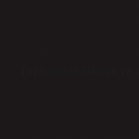
dönüşüm maliyeti ve teknoloji yatırımı anlamına geliyor
Kazancı ailesi gibi büyük yapılar için bu dönüşüm hem b
artık çok net: daha az karbon, daha çok sürdürülebilirli
Kendi günlük hayatıma baktığımda bile bu değişimi hisse
tasarrufu kampanyaları… Hepsi küçük ama önemli işare
Toplumsal etkiler ve
Kazancı ailesi ne iş yapıyor sorusuna sadece ekonomik 
zamanda toplumun yaşam kalitesini doğrudan etkiler.
Elektrik kesintileri, enerji fiyatları, sanayi üretiminin 
bazen faturaya baktığımda sadece rakam görmüyorum,
Bu sistemin içinde Kazancı ailesi gibi büyük oyuncular