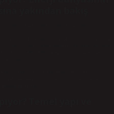
ına yakından bakış
 nereden gelir” hakkında pratik bilgiler sunuyoruz.
ların elindeki haber başlıklarına gözüm takılıyor. Son günlerd
cı ailesi ne iş yapıyor?” sorusu kafamda dönüp dururken kendimi
Çünkü bazı aileler vardır, isimlerini sık duyarsın ama ne
 bakmak gerekir.
larak bu tür şeyleri genelde akşamları bilgisayar başında
, e-postalar… Akşam olunca ise daha büyük resme bakma isteği
ir merakın ürünü oldu.
apıyor? Temel yapı ve