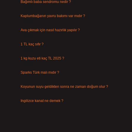
Bağımlı baba sendromu nedir ?
Ağustos 6, 2026
Kaplumbağanın yavru bakımı var mıdır ?
Ağustos 5, 2026
Ava çıkmak için nasıl hazırlık yapılır ?
Ağustos 4, 2026
1 TL kaç sıfır ?
e
Ağustos 3, 2026
1 kg kuzu eti kaç TL 2025 ?
Ağustos 3, 2026
Sparks Türk malı mıdır ?
Temmuz 28, 2026
Koyunun suyu geldikten sonra ne zaman doğum olur ?
Temmuz 26, 2026
Ingilizce kanat ne demek ?
Temmuz 25, 2026