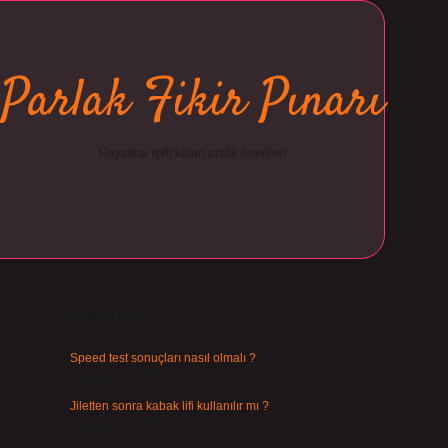
Parlak Fikir Pınarı
Hayatına ışıltı katan pratik öneriler!
Sidebar
ilbet
Son Yazılar
Speed test sonuçları nasıl olmalı ?
Ağustos 8, 2026
Jiletten sonra kabak lifi kullanılır mı ?
Ağustos 7, 2026