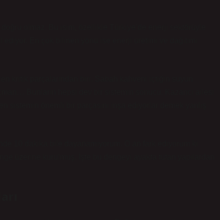
doğru olmaz. Bu isim, özellikle Türkiye’de enerji sektörüyle
ediyor. En çok bilinen yönü ise enerji üretimi ve dağıtımı
n kritik parçalarından biri. Sabah kahveni içtiğin suyun
 açman… Bunların hepsi dev bir sistemin sonucu. Kazancı ailesi
n sistemin önemli bir parçasını inşa ediyorlar demek yanlış
nde 10 dakika bile dayanamıyorum. O an fark ediyorum ki
enge üzerine kurulmuş. İşte bu dengeyi ayakta tutan yapılardan
ları