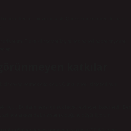
.
ir fırsat hem de bir zorunluluk. Çünkü küresel enerji trendleri
k.
diyorum. Elektrikli scooter’lar, güneş paneli haberleri, enerji
tler.
 görünmeyen katkılar
bir cevap vermek eksik olur. Çünkü enerji şirketleri aynı
sürekliliği… Bunların hepsi günlük hayatı etkileyen faktörlerdir. Be
 aslında arkasında bir sistem olduğunu düşünüyorum.
ın rolü, görünenden çok daha geniş olabilir. Çünkü enerji