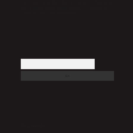
düşündüğünüz içerikleri,
backlinkpanelicomtr@gmail.com
i
adresine bildirmeniz halinde, ilgili içerikler yasal süre
içerisinde sitemizden kaldırılacaktır.
.
Arama
Son yorumlar