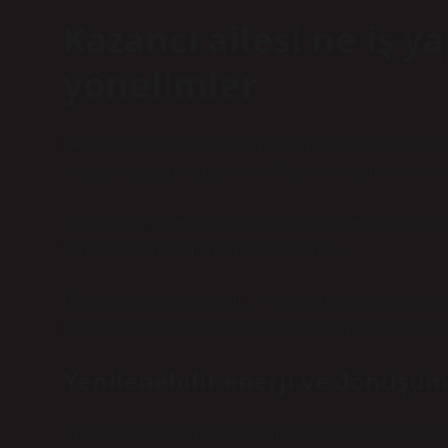
Kazancı ailesi ne iş y
yönelimler
Gelecekte enerji sektörünün tamamen değişeceği çok açık
araçların yaygınlaşması ve akıllı şebeke sistemleri bu
Kazancı ailesi ne iş yapıyor sorusunu geleceğe taşıdığ
zamanda dönüşümün bir parçası olmak.
Bir yandan düşünüyorum… Acaba 10 yıl sonra elektrik ü
sistemler olacak. Belki de enerji depolama teknolojile
Yenilenebilir enerji ve dönüşüm
Enerji şirketleri için en büyük mesele artık sadece ür