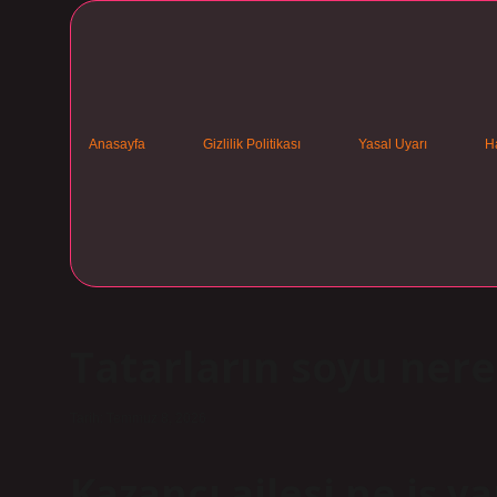
Anasayfa
Gizlilik Politikası
Yasal Uyarı
H
Tatarların soyu nere
Tarih: Temmuz 8, 2026
Kazancı ailesi ne iş y