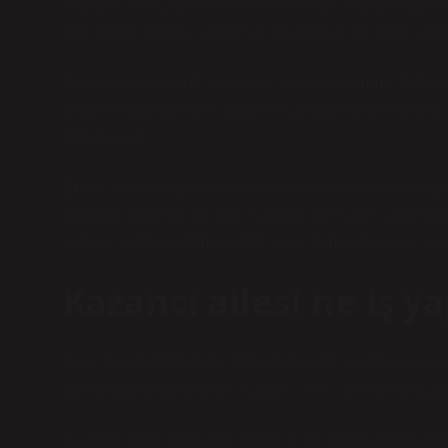
Kazancı ailesi, özellikle elektrik üretimi alanında faaliy
yenilenebilir enerji yatırımları ve endüstriyel enerji çö
Bunu okurken kendi kendime şunu soruyorum: “Biz ger
Sadece düğmeye basıyoruz ve çalışmasını bekliyoruz. A
dünyası var.
Enerji sektörü dışarıdan bakıldığında teknik bir alan gi
olan çok katmanlı bir yapı. Kazancı ailesi ne iş yapıy
sadece elektrik üretmek değil, aynı zamanda enerji eko
Kazancı ailesi ne iş y
Biraz geriye gittiğimde, Türkiye’de özel sektörün enerji a
büyüdüğünü görüyorum. Kazancı ailesi de bu dönüşümü
Eskiden enerji daha çok devlet eliyle yönetilen bir ala