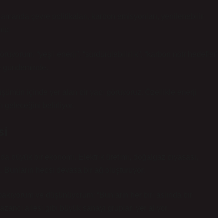
zamanda çevre politikaları, karbon emisyonları, yenilenebilir
hip.
üyorum: “yeşil enerji”, “sürdürülebilirlik”, “karbon nötr hedefler”
 de gündeminde.
şümün içinde yer alan bir yapı görüyoruz. Özellikle enerji
 geleceğini belirliyor.
si
nda büyük bir ekonomi. Elektrik üretimi, doğalgaz piyasası,
ı… Bunların hepsi devasa bir ağ oluşturuyor.
kıyorum ve düşünüyorum: “Bunların her biri aslında bir
ancı ailesi gibi büyük sanayi grupları yer alıyor.