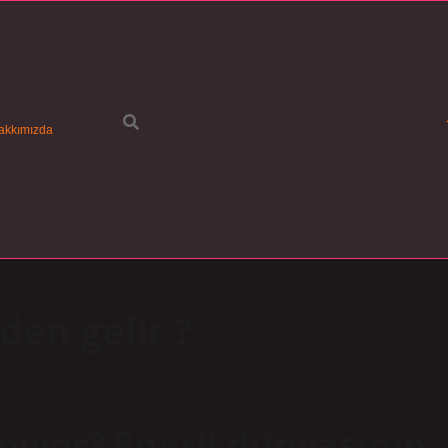
akkımızda
den gelir ?
apıyor? Enerji dünyasının