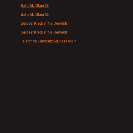
Bahâîlik İSlâm Mı
için
admin
Bahâîlik İSlâm Mı
için
Ayşe
Serbest Krediler Ne Demektir
için
admin
Serbest Krediler Ne Demektir
için
Şeyda
.
Telefonda Kablosuz Ağ Nasıl Açılır
için
admin