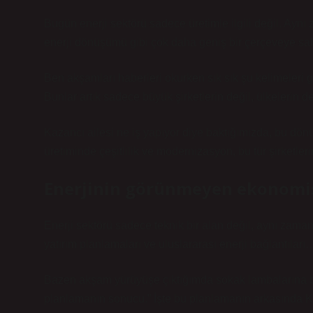
Bugün enerji sektörü sadece üretimle ilgili değil. Aynı 
enerji dönüşümü gibi çok daha geniş bir çerçeveye sa
Ben akşamları haberleri okurken sık sık şu kelimeleri gör
Bunlar artık sadece büyük şirketlerin değil, ülkelerin
Kazancı ailesi ne iş yapıyor diye baktığımızda, bu dönü
üretiminde çeşitlilik ve modernizasyon, bu tür şirketlerin
Enerjinin görünmeyen ekonomi
Enerji sektörü sadece teknik bir alan değil, aynı zama
yatırım planlamaları ve uluslararası enerji bağlantılar
Bazen akşam yürüyüşe çıktığımda sokak lambalarına ba
planlamanın sonucu.” İşte bu planlamanın arkasında Kaz