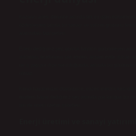
Kazancı ailesi denince aslında tek bir işten bahsetmek 
özdeşleşmiş büyük bir sanayi ve yatırım grubunu temsil 
alanındaki faaliyetleri.
Enerji dediğimiz şey, günlük hayatın görünmeyen ama e
ısıtılması, telefonunu şarj etmen, akşam evde ışıkları
ne iş yapıyor diye sorulduğunda, aslında bu görünmeye
olmaz.
Kendi hayatımdan düşününce, bazen elektrik kesildiği
modern hayat dediğimiz şey aslında çok kırılgan bir d
biri de enerji üretim şirketleri.
Enerji üretimi ve sanayi yatırım