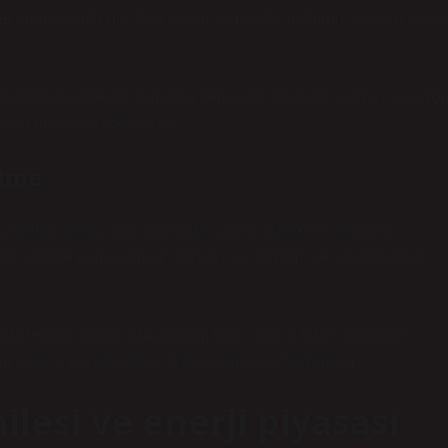
eler sadece yatırımcı değil, aynı zamanda sektörün şekillendiricis
rkette bile süreçler zamanla değişiyor, büyüyor, karmaşıklaşıyor
aha büyük ve etkili olmalı.
yüme
i üretimi değil, aynı zamanda sanayi üretimi ve teknoloji
 bir sektöre bağlı kalmaz, çünkü risk dağıtımı ve sürdürülebilir
da tek bir alanda uzmanlaşmak mı, yoksa farklı alanlarda
or sorusu burada daha stratejik bir boyut kazanıyor.
esi ve enerji piyasası