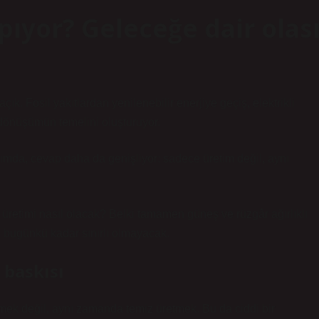
apıyor? Geleceğe dair olas
. Fosil yakıtlardan yenilenebilir enerjiye geçiş, elektrikli
 dönüşümün temelini oluşturuyor.
ımda, cevap daha da genişliyor: sadece üretim değil, aynı
retimi nasıl olacak? Belki tamamen güneş ve rüzgâr ağırlıklı
ri bugünkü kadar sınırlı olmayacak.
 baskısı
etmek değil, aynı zamanda temiz üretmek. Bu da ciddi bir