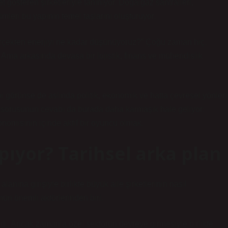
et gösteren şirketleriyle tanınıyor. Doğalgaz santralleri,
zümleri bu yapının temel taşlarını oluşturuyor.
çekten enerjiyi ne kadar düşünüyoruz?” Çoğu zaman hiç.
ma arkasında devasa bir lojistik, finans ve mühendislik
bi görünse de aslında politik, ekonomik ve hatta çevresel yönleri
or sorusunun cevabı da burada daha karmaşık hale geliyor:
nomisinin içinde aktif bir oyuncu olmak.
apıyor? Tarihsel arka plan
lanına girişiyle birlikte büyük aile şirketlerinin nasıl
n önemli aktörlerinden biri.
ndı. Ancak zamanla özel sektörün devreye girmesiyle birlikte