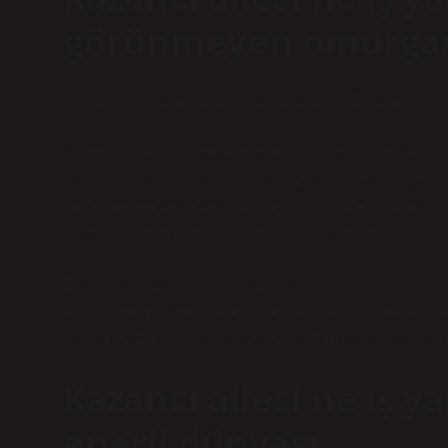
görünmeyen omurgas
Alnila okuyucularına özel bu yazımızda “Tatarların soyu
Bazen sabah işe giderken metroda ya da otobüste insan
yine aynı isim karşıma çıkıyor: Kazancı ailesi. “Kazan
fark etmeden daha derin bir merakın içinde buluyorum. 
yaptıklarını tam olarak anlamak için biraz daha yakına
Ben de İstanbul’da yaşayan, sıradan bir ofis çalışanı o
araştırıyorum. Gün içinde Excel tabloları, toplantılar
geliyor. Kazancı ailesi meselesi de tam olarak böyle b
Kazancı ailesi ne iş y
enerji dünyası