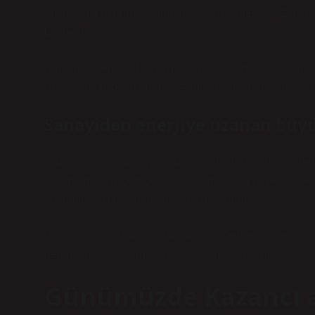
büyük yatırım grupları ortaya çıktı. Bu süreçte bazı ail
haline geldi.
Ben bunu kendi iş hayatımla kıyaslıyorum. Küçük bir şi
Peki ya bir ülkenin enerji sistemi? Orada değişim çok d
Sanayiden enerjiye uzanan bü
Kazancı ailesinin iş yapısına bakıldığında sadece enerj
yatırımları da dikkat çekiyor. Bu tür yapılar genelde tek
büyüme için farklı alanlara yayılmak gerekir.
Bu bana biraz şunu düşündürüyor: “Gerçek başarı aslın
dengeli bir yapı kurmak mı?” Kazancı ailesi ne iş yapıy
Günümüzde Kazancı ail