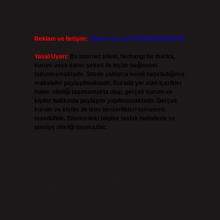
Reklam ve İletişim:
Skype: live:.cid.575569c608265c69
Yasal Uyarı:
Bu internet sitesi, herhangi bir marka,
kurum veya şahıs şirketi ile hiçbir bağlantısı
bulunmamaktadır. Sitede yalnızca kendi hazırladığımız
makaleler paylaşılmaktadır. Burada yer alan içerikler
haber niteliği taşımamakta olup, gerçek kurum ve
kişiler hakkında paylaşım yapılmamaktadır. Gerçek
kurum ve kişiler ile isim benzerlikleri tamamen
tesadüfidir. Sitemizdeki bilgiler taslak halindedir ve
tavsiye niteliği taşımazlar.
Sitemiz, 5651 Sayılı Kanun gereğince Bilgi Teknolojileri
ve İletişim Kurumu (BTK) tarafından onaylanmış bir Yer
Sağlayıcı olarak hizmet vermektedir. Bu nedenle, sitedeki
içerikleri proaktif olarak denetleme veya araştırma
yükümlülüğümüz bulunmamaktadır. Ancak, üyelerimiz
yazdıkları içeriklerin sorumluluğunu taşımakta olup, siteye
üye olarak bu sorumluluğu kabul etmiş sayılırlar.
Hukuka ve yasal düzenlemelere aykırı olduğunu