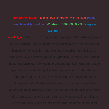
Reklam ve İletişim:
E-mail:
backlinkpaneli@gmail.com
Teams:
forumhizmeti@gmail.com
Whatsapp: 0262 606 0 726
Telegram:
@karabul
Yasal Uyarı:
Sitemiz, 5651 Sayılı Kanun gereğince Bilgi Teknolojileri ve
İletişim Kurumu (BTK) tarafından onaylanmış bir Yer Sağlayıcı olarak
hizmet vermektedir. Bu nedenle, sitedeki içerikleri proaktif olarak
denetleme veya araştırma yükümlülüğümüz bulunmamaktadır. Ancak,
üyelerimiz yazdıkları içeriklerin sorumluluğunu taşımakta olup, siteye
üye olarak bu sorumluluğu kabul etmiş sayılırlar. Bu internet sitesi,
herhangi bir marka, kurum veya şahıs şirketi ile hiçbir bağlantısı
bulunmamaktadır. Sitede yalnızca kendi hazırladığımız makaleler
paylaşılmaktadır. Burada yer alan içerikler haber niteliği taşımamakta
olup, gerçek kurum ve kişiler hakkında paylaşım yapılmamaktadır.
Gerçek kurum ve kişiler ile isim benzerlikleri tamamen tesadüfidir.