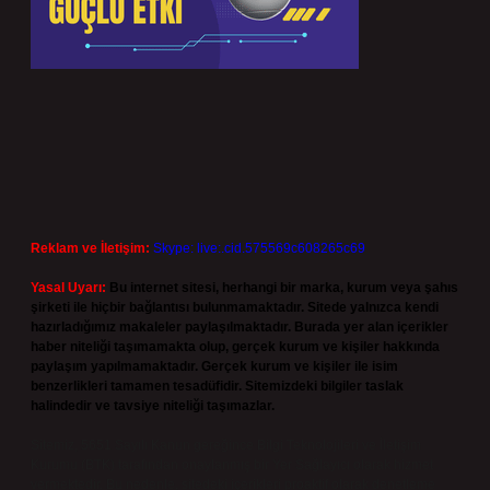
Reklam ve İletişim:
Skype: live:.cid.575569c608265c69
Yasal Uyarı:
Bu internet sitesi, herhangi bir marka, kurum veya şahıs
şirketi ile hiçbir bağlantısı bulunmamaktadır. Sitede yalnızca kendi
hazırladığımız makaleler paylaşılmaktadır. Burada yer alan içerikler
haber niteliği taşımamakta olup, gerçek kurum ve kişiler hakkında
paylaşım yapılmamaktadır. Gerçek kurum ve kişiler ile isim
benzerlikleri tamamen tesadüfidir. Sitemizdeki bilgiler taslak
halindedir ve tavsiye niteliği taşımazlar.
Sitemiz, 5651 Sayılı Kanun gereğince Bilgi Teknolojileri ve İletişim
Kurumu (BTK) tarafından onaylanmış bir Yer Sağlayıcı olarak hizmet
vermektedir. Bu nedenle, sitedeki içerikleri proaktif olarak denetleme