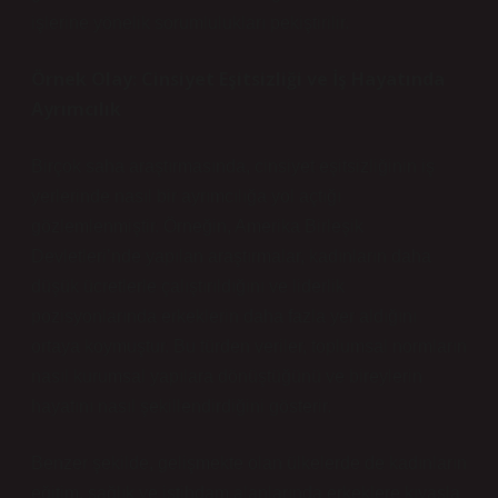
işlerine yönelik sorumlulukları pekiştirilir.
Örnek Olay: Cinsiyet Eşitsizliği ve İş Hayatında
Ayrımcılık
Birçok saha araştırmasında, cinsiyet eşitsizliğinin iş
yerlerinde nasıl bir ayrımcılığa yol açtığı
gözlemlenmiştir. Örneğin, Amerika Birleşik
Devletleri’nde yapılan araştırmalar, kadınların daha
düşük ücretlerle çalıştırıldığını ve liderlik
pozisyonlarında erkeklerin daha fazla yer aldığını
ortaya koymuştur. Bu türden veriler, toplumsal normların
nasıl kurumsal yapılara dönüştüğünü ve bireylerin
hayatını nasıl şekillendirdiğini gösterir.
Benzer şekilde, gelişmekte olan ülkelerde de kadınların
eğitim, sağlık ve istihdam alanlarında erkeklere kıyasla