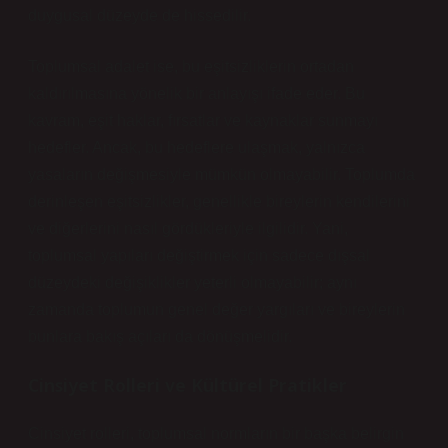
duygusal düzeyde de hissedilir.
Toplumsal adalet ise, bu eşitsizliklerin ortadan
kaldırılmasına yönelik bir anlayışı ifade eder. Bu
kavram, eşit haklar, fırsatlar ve kaynaklar sunmayı
hedefler. Ancak, bu hedeflere ulaşmak, yalnızca
yasaların değişmesiyle mümkün olmayabilir. Toplumda
derinleşen eşitsizlikler, genellikle bireylerin kendilerini
ve diğerlerini nasıl gördükleriyle ilgilidir. Yani,
toplumsal yapıları değiştirmek için sadece dışsal
düzeydeki değişiklikler yeterli olmayabilir; aynı
zamanda toplumun genel değer yargıları ve bireylerin
bunlara bakış açıları da dönüşmelidir.
Cinsiyet Rolleri ve Kültürel Pratikler
Cinsiyet rolleri, toplumsal normların bir başka belirgin