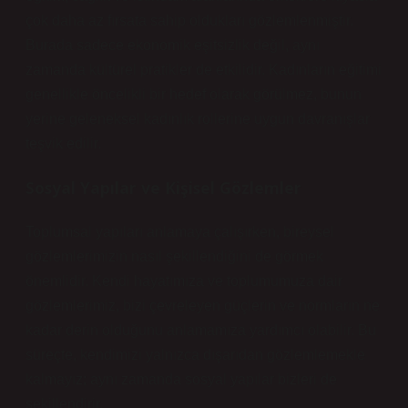
çok daha az fırsata sahip oldukları gözlemlenmiştir.
Burada sadece ekonomik eşitsizlik değil, aynı
zamanda kültürel pratikler de etkilidir. Kadınların eğitimi
genellikle öncelikli bir hedef olarak görülmez, bunun
yerine geleneksel kadınlık rollerine uygun davranışlar
teşvik edilir.
Sosyal Yapılar ve Kişisel Gözlemler
Toplumsal yapıları anlamaya çalışırken, bireysel
gözlemlerimizin nasıl şekillendiğini de görmek
önemlidir. Kendi hayatımıza ve toplumumuza dair
gözlemlerimiz, bizi çevreleyen güçlerin ve normların ne
kadar derin olduğunu anlamamıza yardımcı olabilir. Bu
süreçte, kendimizi yalnızca dışarıdan gözlemlemekle
kalmayız; aynı zamanda sosyal yapılar bizleri de
şekillendirir.