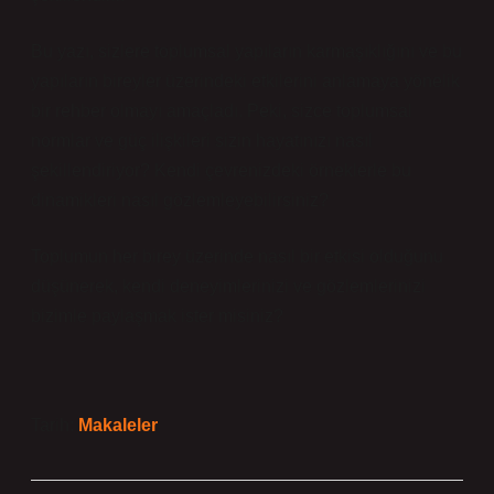
Bu yazı, sizlere toplumsal yapıların karmaşıklığını ve bu
yapıların bireyler üzerindeki etkilerini anlamaya yönelik
bir rehber olmayı amaçladı. Peki, sizce toplumsal
normlar ve güç ilişkileri sizin hayatınızı nasıl
şekillendiriyor? Kendi çevrenizdeki örneklerle bu
dinamikleri nasıl gözlemleyebilirsiniz?
Toplumun her birey üzerinde nasıl bir etkisi olduğunu
düşünerek, kendi deneyimlerinizi ve gözlemlerinizi
bizimle paylaşmak ister misiniz?
Tarih:
Makaleler