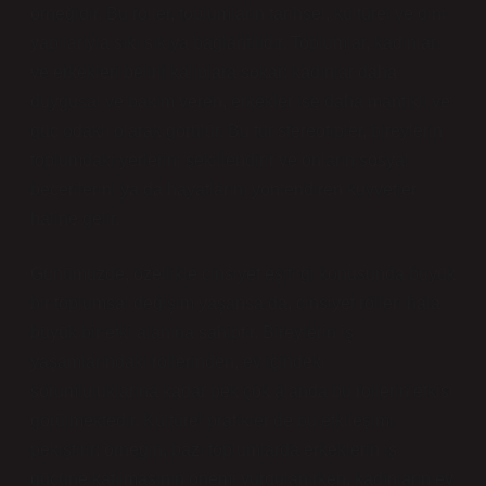
örneğidir. Bu roller, toplumların tarihsel, kültürel ve dini
yapılarıyla sıkı sıkıya bağlantılıdır. Toplumlar, kadınları
ve erkekleri belirli kalıplara sokar; kadınlar daha
duygusal ve bakım veren, erkekler ise daha mantıklı ve
güç odaklı olarak görülür. Bu tür stereotipler, bireylerin
toplumdaki yerlerini şekillendirir ve onların sosyal
becerilerini ya da hayatlarını yönlendiren kuvvetler
haline gelir.
Günümüzde, özellikle cinsiyet eşitliği konusunda büyük
bir toplumsal değişim yaşansa da, cinsiyet rolleri hala
büyük bir etki alanına sahiptir. Bireylerin iş
yaşamlarındaki rollerinden, ev içindeki
sorumluluklarına kadar pek çok alanda bu rollerin etkisi
görülmektedir. Kültürel pratikler de bu etkileşimi
pekiştirir; örneğin, bazı toplumlarda erkeklerin iş
gücüne katılmasının önemi vurgulanırken, kadınların ev