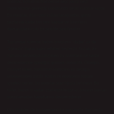
normlar, toplumun bireylerine neyi yapıp neyi
yapmamaları gerektiği konusunda belirli kurallar koyar.
Bu normlar, dilin nasıl kullanılacağından, giyim
tarzlarına kadar her şeyi kapsar ve bireylerin
davranışlarını sıkı bir şekilde şekillendirir.
Toplumsal normlar, bazen bireylerin “doğal” ya da
“zorunlu” olarak kabul ettikleri şeylerdir. Ancak, bir
toplumu anlamaya çalışırken bu normların ne kadar
derinlemesine işlediğini görmek önemlidir. Örneğin,
cinsiyet rolleri, toplumsal normların en belirgin
örneklerinden biridir. Kadın ve erkeklerin toplum
içindeki yerleri, bu normlar aracılığıyla belirlenir. Bu
roller, bazen o kadar içselleştirilmiştir ki, bireyler bunları
sorgulamadan hayatlarına devam ederler.
Güç ilişkileri de bu normların bir parçasıdır. Toplumda