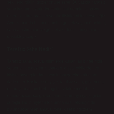
şekillendirdiğini gözler önüne serer. Bu yazıda, tarafsız
saha kavramı üzerinden toplumsal normlar, cinsiyet
rolleri, kültürel pratikler ve güç ilişkilerini inceleyeceğiz.
Aynı zamanda bu incelemeleri gerçek yaşam örnekleri,
saha araştırmaları ve güncel akademik tartışmalarla
destekleyeceğiz.
Tarafsız Saha Nedir?
Tarafsız saha, sosyal bilimlerde kullanılan bir terimdir
ve genellikle gözlem yaparken, dışsal etkilerden ve
kişisel önyargılardan kaçınılması gereken bir alanı
ifade eder. Başka bir deyişle, tarafsız saha, gözlemci ya
da araştırmacının herhangi bir şekilde müdahale
etmeden, sadece gözlemlerini aktarmaya çalıştığı bir
süreçtir. Bu, bireylerin toplumda nasıl etkileşimde
bulunduklarını anlamaya yönelik saf bir gözlem