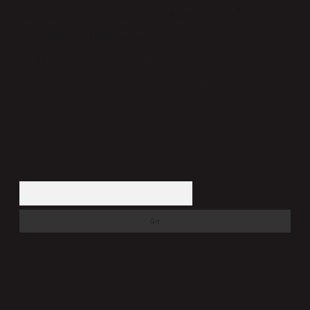
veya araştırma yükümlülüğümüz bulunmamaktadır. Ancak, üyelerimiz
yazdıkları içeriklerin sorumluluğunu taşımakta olup, siteye üye olarak bu
sorumluluğu kabul etmiş sayılırlar.
Hukuka ve yasal düzenlemelere aykırı olduğunu düşündüğünüz
içerikleri,
backlinkpanelicomtr@gmail.com
adresine bildirmeniz halinde,
ilgili içerikler yasal süre içerisinde sitemizden kaldırılacaktır.
Arama