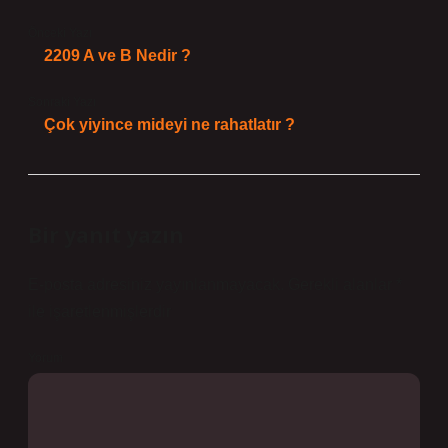
Önceki Yazı
2209 A ve B Nedir ?
Sonraki Yazı
Çok yiyince mideyi ne rahatlatır ?
Bir yanıt yazın
E-posta adresiniz yayınlanmayacak.
Gerekli alanlar
*
ile işaretlenmişlerdir
Yorum