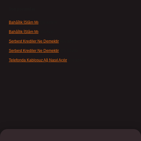
Son yorumlar
Bahâîlik İSlâm Mı
için
admin
Bahâîlik İSlâm Mı
için
Ayşe
Serbest Krediler Ne Demektir
için
admin
Serbest Krediler Ne Demektir
için
Şeyda
Telefonda Kablosuz Ağ Nasıl Açılır
için
admin
ilbet