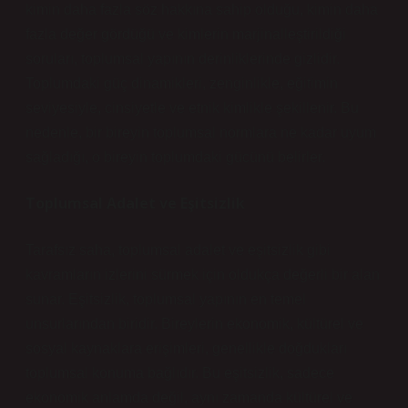
kimin daha fazla söz hakkına sahip olduğu, kimin daha
fazla değer gördüğü ve kimlerin marjinalleştirildiği
soruları, toplumsal yapının derinliklerinde gizlidir.
Toplumdaki güç dinamikleri, zenginlikle, eğitimin
seviyesiyle, cinsiyetle ve etnik kimlikle şekillenir. Bu
nedenle, bir bireyin toplumsal normlara ne kadar uyum
sağladığı, o bireyin toplumdaki gücünü belirler.
Toplumsal Adalet ve Eşitsizlik
Tarafsız saha, toplumsal adalet ve eşitsizlik gibi
kavramların izlerini sürmek için oldukça değerli bir alan
sunar. Eşitsizlik, toplumsal yapının en temel
unsurlarından biridir. Bireylerin ekonomik, kültürel ve
sosyal kaynaklara erişimleri, genellikle doğdukları
toplumsal konuma bağlıdır. Bu eşitsizlik, sadece
ekonomik anlamda değil, aynı zamanda kültürel ve