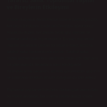
Tarafsız Saha: Toplumsal Yapılar
ve Bireylerin Etkileşimi
Sosyal dünyanın derinliklerine inmeye başladığınızda,
her şeyin bir düzen içinde şekillendiğini görürsünüz.
Ancak bu düzen, her zaman belirli güç ilişkileri ve
normlar tarafından biçimlendirilir. Bu yazı, toplumsal
yapıları anlamaya çalışan bir insanın bakış açısıyla,
tarafsız saha kavramını ele alacak. Tarafsız saha,
bazen gözlemlenenlerin gerisinde yatan gizli yapıların
bir yansımasıdır. İnsanların nasıl etkileşimde
bulunduklarına bakarken, aslında görünmeyen güçlerin
ve normların da etkisi altında olduğumuzu fark ederiz.
Toplumsal yapılar ve bireylerin davranışları arasındaki
bu ilişkiyi anlamak, her bireyin sosyal dünya içinde
nasıl bir rol üstlendiğini ve bu rollerin onları nasıl