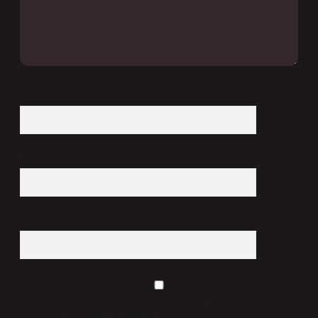
İsim*
E-Posta*
Web Sitesi
Daha sonraki yorumlarımda kullanılması için adım, e-posta adresim ve
site adresim bu tarayıcıya kaydedilsin.