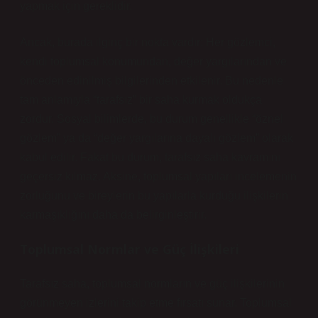
yapmak için gereklidir.
Ancak, burada ilginç bir nokta vardır: Her gözlemci,
kendi toplumsal konumundan, değer yargılarından ve
önceden edinilmiş bilgilerinden etkilenir. Bu nedenle
tam anlamıyla “tarafsız” bir saha kurmak oldukça
zordur. Sosyal bilimlerde, bu durum genellikle “öznel
gözlem” ya da “değer yargılarına dayalı gözlem” olarak
kabul edilir. Fakat bu durum, tarafsız saha kavramını
geçersiz kılmaz. Aksine, toplumsal yapıları incelemenin
zorluğunu ve bireylerin bu yapılarla kurduğu ilişkilerin
karmaşıklığını daha da belirginleştirir.
Toplumsal Normlar ve Güç İlişkileri
Tarafsız saha, toplumsal normların ve güç ilişkilerinin
görünmeyen izlerini takip etme fırsatı sunar. Toplumsal