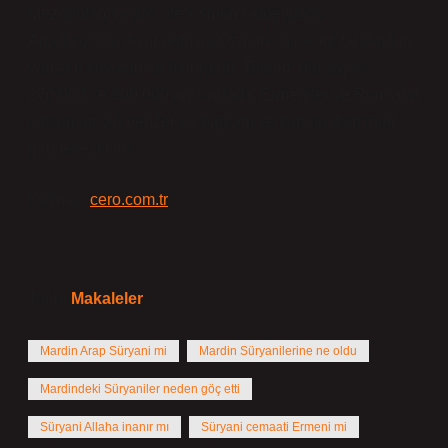
Mezopotamya’daki ve kısmen Güneydoğu
Anadolu’daki Asur nüfusu, Osmanlı birlikleri tarafından
vahşice kovuldu ve öldürüldü. Toplam ölü sayısı
270.000 ile 300.000 arasındadır. Ermeniler ve Rumların
katliamlarıyla benzer bir bağlam ve zaman diliminde
gerçekleştirildi.
Kaynak:
cero.com.tr
Tarih:
Makaleler
Mardin Arap Süryani mi
Mardin Süryanilerine ne oldu
Mardindeki Süryaniler neden göç etti
Süryani Allaha inanır mı
Süryani cemaati Ermeni mi