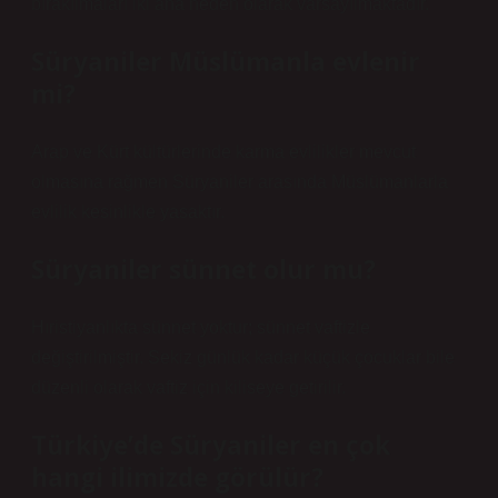
bırakılmaları iki ana neden olarak varsayılmaktadır.
Süryaniler Müslümanla evlenir
mi?
Arap ve Kürt kültürlerinde karma evlilikler mevcut
olmasına rağmen Süryaniler arasında Müslümanlarla
evlilik kesinlikle yasaktır.
Süryaniler sünnet olur mu?
Hıristiyanlıkta sünnet yoktur; sünnet vaftizle
değiştirilmiştir. Sekiz günlük kadar küçük çocuklar bile
düzenli olarak vaftiz için kiliseye getirilir.
Türkiye’de Süryaniler en çok
hangi ilimizde görülür?