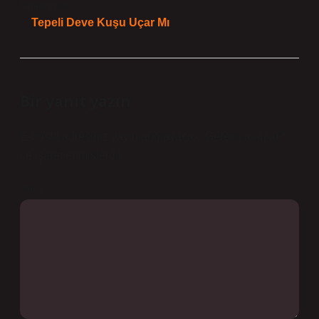
Sonraki Yazı
Tepeli Deve Kuşu Uçar Mı
Bir yanıt yazın
E-posta adresiniz yayınlanmayacak.
Gerekli alanlar
*
ile işaretlenmişlerdir
Yorum