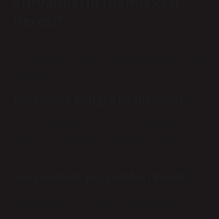
Süryanilerin memleketi
neresi?
Tarihi Asur yurdunu temsil eden bölgeler bugün Kuzey
Irak, Güneydoğu Türkiye ve Kuzeydoğu Suriye’nin bazı
kısımlarıdır.
Süryaniler hangi ırka mensup?
Asurlular aslen Hz. Nuh’un oğlu Sam’a dayanırlar.
Sami ırkına mensup olan bu topluluğun yerleşim
alanları çoğunlukla Mezopotamya bölgesindedir.
Süryanilerin peygamberi kimdir?
Zülkarneynİslam hat sanatında Zülkarneyn’in adı. <----
>BaşlıkZülkarneyn (İki boynuzun