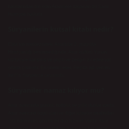
halklarından biri olan Aramilere dayanan bir Sami
Hristiyan halkıdır.
Süryanilerin kutsal kitabı nedir?
Ebla’nın merkezindeki Asurlular 2. yüzyılda
Hristiyanlığı benimsediğinde, Asur kültürü Yunan
kültürüyle karışmış ve güçlü ve zengin bir edebiyat
ortaya çıkmıştır. En önemli eser, Peşitta adı verilen
İncil’in Süryanice çevirisidir.
Süryaniler namaz kılıyor mu?
Asur inancında günlük, haftalık ve yıllık dualar vardır.
Asur inancına özgü olan ve diğer kiliseler tarafından
icra edilmeyen günlük bir dua hizmeti vardır. Asur
inancında dua, gerekirse tek başına ve her yerde