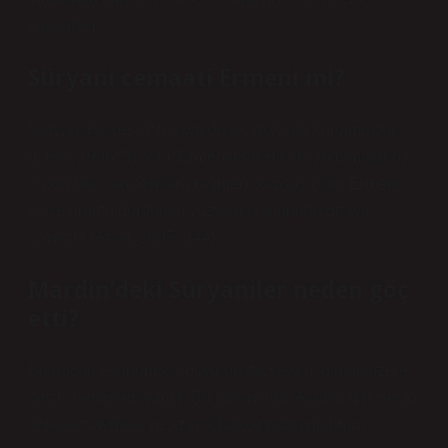
yapılabilir.
Süryani cemaati Ermeni mi?
Süryani Kilisesi, Antakya’da ilk yüzyılda kurulmuştur
(Çelik, 1996: 51 vd.). Ermenilerin Hıristiyan olmalarına
ilişkin farklı anlatımlara rağmen, kapsayıcı bir Ermeni
kilise örgütü dördüncü yüzyılın başlarında ortaya
çıkmıştır (Atiya, 2005: 344).
Mardin’deki Süryaniler neden göç
etti?
Bu göçün ekonomik, sosyo-politik ve dini olmak üzere
çeşitli nedenleri vardır. Bu çalışmada, Asurluların Seyfo
sonrası travması ve azınlık haklarından mahrum