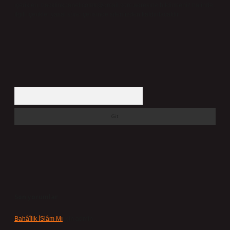
içerikleri,
backlinkpanelicomtr@gmail.com
adresine bildirmeniz halinde,
ilgili içerikler yasal süre içerisinde sitemizden kaldırılacaktır.
Arama
Son yorumlar
Bahâîlik İSlâm Mı
için
admin