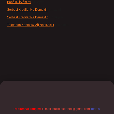
Bahâîlik İSlâm Mı
için
Ayşe
Serbest Krediler Ne Demektir
için
admin
Serbest Krediler Ne Demektir
için
Şeyda
Telefonda Kablosuz Ağ Nasıl Açılır
için
admin
ilbet
Reklam ve İletişim:
E-mail:
backlinkpaneli@gmail.com
Teams: