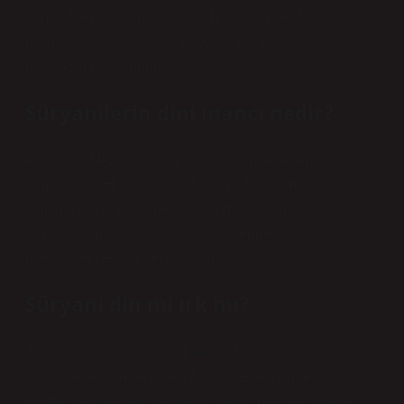
sahibi)MeslekKomutanİnançTevhidTez(ler)Büyük
İskender (MÖ 356–323) Büyük Kiros (MÖ yaklaşık
600–530)3 satır daha
Süryanilerin dini inancı nedir?
Asurlular, Mezopotamya’da yaşayan ve Aramice
konuşan bir Hristiyan dini halkıdır. Bu tanım, Asur
kimliğinin dini bir temele dayanmasından
kaynaklanmaktadır. Asurlular, dinlerine ve
geleneklerine son derece bağlı topluluklardır.
Süryani din mi ırk mı?
Asurluluk bir din değil, bir ırktır. Süryani kelimesi
Asurlular anlamına gelen Asurlu kelimesinden
türemiştir. Asurlular, kökenleri Orta Doğu’nun kadim