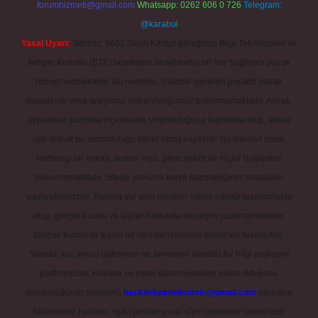
forumhizmeti@gmail.com
Whatsapp: 0262 606 0 726
Telegram:
@karabul
Yasal Uyarı:
Sitemiz, 5651 Sayılı Kanun gereğince Bilgi Teknolojileri ve
İletişim Kurumu (BTK) tarafından onaylanmış bir Yer Sağlayıcı olarak
hizmet vermektedir. Bu nedenle, sitedeki içerikleri proaktif olarak
denetleme veya araştırma yükümlülüğümüz bulunmamaktadır. Ancak,
üyelerimiz yazdıkları içeriklerin sorumluluğunu taşımakta olup, siteye
üye olarak bu sorumluluğu kabul etmiş sayılırlar. Bu internet sitesi,
herhangi bir marka, kurum veya şahıs şirketi ile hiçbir bağlantısı
bulunmamaktadır. Sitede yalnızca kendi hazırladığımız makaleler
paylaşılmaktadır. Burada yer alan içerikler haber niteliği taşımamakta
olup, gerçek kurum ve kişiler hakkında paylaşım yapılmamaktadır.
Gerçek kurum ve kişiler ile isim benzerlikleri tamamen tesadüfidir.
Sitemiz, kar amacı gütmeyen ve tamamen ücretsiz bir bilgi paylaşım
platformudur. Hukuka ve yasal düzenlemelere aykırı olduğunu
düşündüğünüz içerikleri,
backlinkpanelicomtr@gmail.com
adresine
bildirmeniz halinde, ilgili içerikler yasal süre içerisinde sitemizden