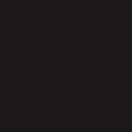
Lübnan’da yaşayan Mardinliler etnik kökenlerine göre
Aramiler/Süryaniler, Kürtler ve Araplar olmak üzere üç
ana gruba, dinlerine göre ise Süryaniler (Hristiyan
Ortodoks) ve Müslümanlar (Sünniler) olmak üzere iki
gruba ayrılırlar.
Süryaniler Müslümanla evlenir
mi?
Arap ve Kürt kültürlerinde karma evlilikler mevcut
olmasına rağmen Süryaniler arasında Müslümanlarla
evlilik kesinlikle yasaktır.
Mardin Süryanilerine ne oldu?
Katliam. 1914 ile 1920 yılları arasında, Kuzey