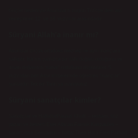
Göçler nedeniyle Asurluların bugün Türkiye’deki asıl
yerleşimleri 12. ve 18. yüzyıllar arasındadır.
Süryani Allah’a inanır mı?
Asurlular birçok ortodoks mezhep ile aynı inançlara
sahiptir. İsa’nın yalnızca bir ilahi doğası olduğunu ve
insan doğasının “sanal” olduğunu düşünürler. 5.
yüzyıldan beri Asur kiliselerinde öğretilen “inançlar”
şunlardır: Tek bir Tanrı’ya inanıyoruz.
Süryani sanatçılar kimler?
Sanatçılar ve HattatlarPaulus Khofri – ressam, söz
yazarı ve besteci.Eser Afacan.Farouk Kaspaules –
sanatçıIssa Benyamin – hattat.Thea Halo.Fred Parhad