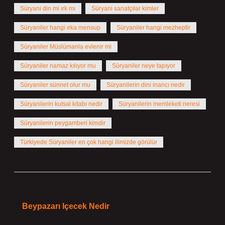
Süryani din mi ırk mı
Süryani sanatçılar kimler
Süryaniler hangi ırka mensup
Süryaniler hangi mezheptir
Süryaniler Müslümanla evlenir mi
Süryaniler namaz kılıyor mu
Süryaniler neye tapıyor
Süryaniler sünnet olur mu
Süryanilerin dini inancı nedir
Süryanilerin kutsal kitabı nedir
Süryanilerin memleketi neresi
Süryanilerin peygamberi kimdir
Türkiyede Süryaniler en çok hangi ilimizde görülür
Önceki Yazı
Beypazarı Içecek Nedir