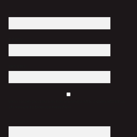
İsim*
E-Posta*
Web Sitesi
Daha sonraki yorumlarımda kullanılması için adım, e-posta adresim ve
site adresim bu tarayıcıya kaydedilsin.
6 + 2 kaçtır?
*