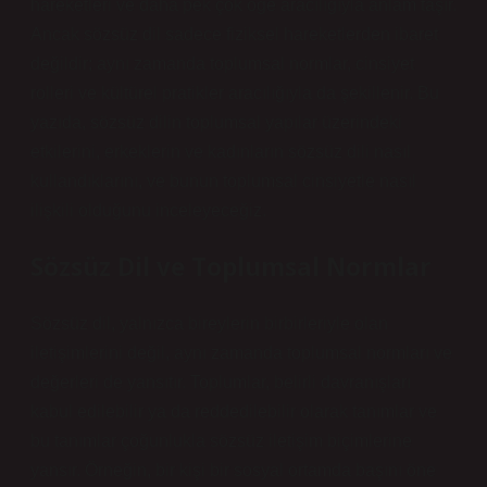
hareketleri ve daha pek çok öğe aracılığıyla anlam taşır.
Ancak sözsüz dil sadece fiziksel hareketlerden ibaret
değildir; aynı zamanda toplumsal normlar, cinsiyet
rolleri ve kültürel pratikler aracılığıyla da şekillenir. Bu
yazıda, sözsüz dilin toplumsal yapılar üzerindeki
etkilerini, erkeklerin ve kadınların sözsüz dili nasıl
kullandıklarını, ve bunun toplumsal cinsiyetle nasıl
ilişkili olduğunu inceleyeceğiz.
Sözsüz Dil ve Toplumsal Normlar
Sözsüz dil, yalnızca bireylerin birbirleriyle olan
iletişimlerini değil, aynı zamanda toplumsal normları ve
değerleri de yansıtır. Toplumlar, belirli davranışları
kabul edilebilir ya da reddedilebilir olarak tanımlar ve
bu tanımlar çoğunlukla sözsüz iletişim biçimlerine
yansır. Örneğin, bir kişi bir sosyal ortamda başını öne