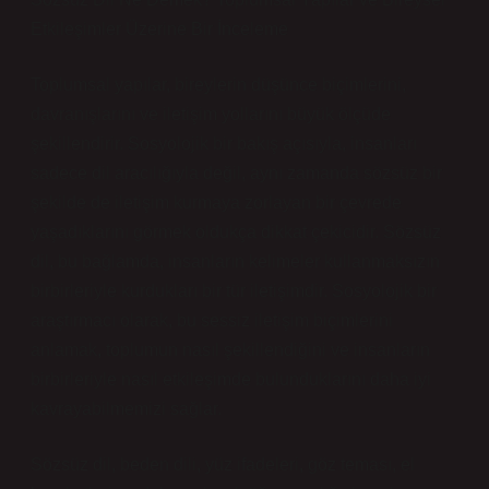
Etkileşimler Üzerine Bir İnceleme
Toplumsal yapılar, bireylerin düşünce biçimlerini,
davranışlarını ve iletişim yollarını büyük ölçüde
şekillendirir. Sosyolojik bir bakış açısıyla, insanları
sadece dil aracılığıyla değil, aynı zamanda sözsüz bir
şekilde de iletişim kurmaya zorlayan bir çevrede
yaşadıklarını görmek oldukça dikkat çekicidir. Sözsüz
dil, bu bağlamda, insanların kelimeler kullanmaksızın
birbirleriyle kurdukları bir tür iletişimdir. Sosyolojik bir
araştırmacı olarak, bu sessiz iletişim biçimlerini
anlamak, toplumun nasıl şekillendiğini ve insanların
birbirleriyle nasıl etkileşimde bulunduklarını daha iyi
kavrayabilmemizi sağlar.
Sözsüz dil, beden dili, yüz ifadeleri, göz teması, el