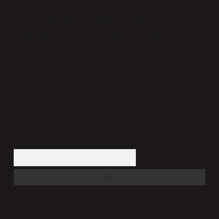
Sitemiz, 5651 Sayılı Kanun gereğince Bilgi Teknolojileri ve İletişim
Kurumu (BTK) tarafından onaylanmış bir Yer Sağlayıcı olarak hizmet
vermektedir. Bu nedenle, sitedeki içerikleri proaktif olarak denetleme
veya araştırma yükümlülüğümüz bulunmamaktadır. Ancak, üyelerimiz
yazdıkları içeriklerin sorumluluğunu taşımakta olup, siteye üye olarak bu
sorumluluğu kabul etmiş sayılırlar.
Hukuka ve yasal düzenlemelere aykırı olduğunu düşündüğünüz
içerikleri,
backlinkpanelicomtr@gmail.com
adresine bildirmeniz halinde,
ilgili içerikler yasal süre içerisinde sitemizden kaldırılacaktır.
Arama