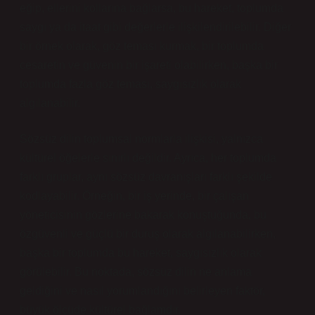
eğip, ellerini kollarına bağlarsa, bu hareket, toplumda
saygı ya da itaat gibi değerlerle ilişkilendirilebilir. Diğer
bir örnek olarak, göz teması kurmak, bir toplumda
cesaretin ve güvenin bir işareti olabilirken, başka bir
toplumda fazla göz teması, saygısızlık olarak
algılanabilir.
Sözsüz dilin toplumsal normlarla ilişkisi, yalnızca
kültürel öğelerle sınırlı değildir. Ayrıca, her toplumda
farklı gruplar, aynı sözsüz davranışları farklı şekilde
kodlayabilir. Örneğin, bir iş yerinde, bir çalışan
yöneticisinin gözlerine bakarak konuştuğunda, bu
özgüvenli ve güçlü bir duruş olarak algılanabilirken,
başka bir toplumda bu hareket, saygısızlık olarak
görülebilir. Bu noktada, sözsüz dilin ne anlama
geldiğini ve nasıl yorumlandığını belirleyen faktör,
büyük ölçüde kültürel bağlamdır.