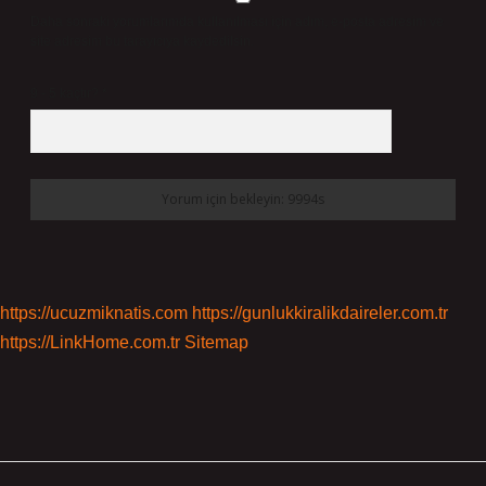
Daha sonraki yorumlarımda kullanılması için adım, e-posta adresim ve
site adresim bu tarayıcıya kaydedilsin.
9 - 5 kaçtır?
*
https://ucuzmiknatis.com
https://gunlukkiralikdaireler.com.tr
https://LinkHome.com.tr
Sitemap