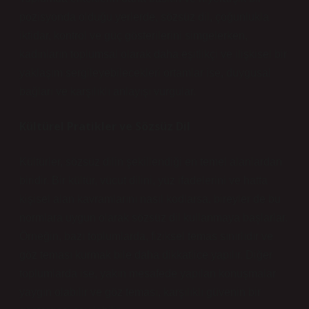
pozisyonda olduğu yerlerde, sözsüz dil, çoğunlukla
iktidar, kontrol ve güç gösterilerini simgelerken,
kadınların toplumsal olarak daha eşitlikçi ve ilişkisel bir
yaklaşım sergileyebilecekleri ortamlar ise, duygusal
bağları ve karşılıklı anlayışı vurgular.
Kültürel Pratikler ve Sözsüz Dil
Kültürler, sözsüz dilin şekillendiği en temel alanlardan
biridir. Bir kültür, vücut dilini, yüz ifadelerini ve hatta
kişisel alan kavramlarını nasıl kodlarsa, bireyler de bu
normlara uygun olarak sözsüz dil kullanmaya başlarlar.
Örneğin, bazı toplumlarda, fiziksel temas sınırlıdır ve
göz teması kurmak bile daha dikkatlice yapılır. Diğer
toplumlarda ise, yakın mesafede yapılan konuşmalar
yaygın olabilir ve göz teması, karşılıklı güvenin bir