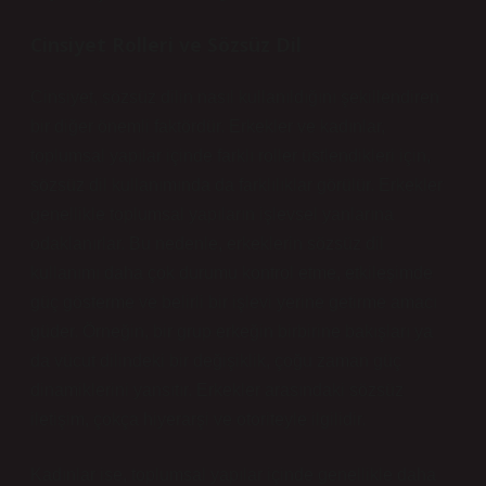
Cinsiyet Rolleri ve Sözsüz Dil
Cinsiyet, sözsüz dilin nasıl kullanıldığını şekillendiren
bir diğer önemli faktördür. Erkekler ve kadınlar,
toplumsal yapılar içinde farklı roller üstlendikleri için,
sözsüz dil kullanımında da farklılıklar görülür. Erkekler
genellikle toplumsal yapıların işlevsel yanlarına
odaklanırlar. Bu nedenle, erkeklerin sözsüz dil
kullanımı daha çok durumu kontrol etme, etkileşimde
güç gösterme ve belirli bir işlevi yerine getirme amacı
güder. Örneğin, bir grup erkeğin birbirine bakışları ya
da vücut dilindeki bir değişiklik, çoğu zaman güç
dinamiklerini yansıtır. Erkekler arasındaki sözsüz
iletişim, çokça hiyerarşi ve otoriteyle ilgilidir.
Kadınlar ise, toplumsal yapılar içinde genellikle daha