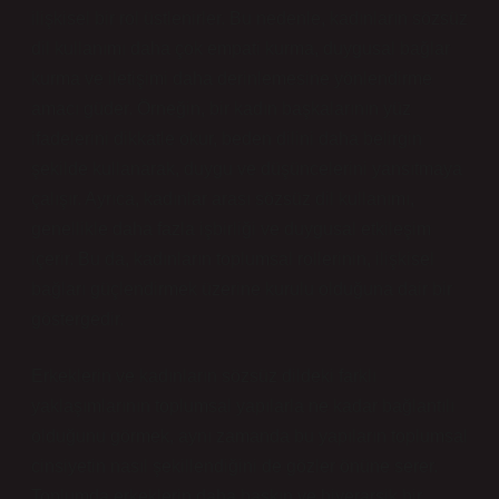
ilişkisel bir rol üstlenirler. Bu nedenle, kadınların sözsüz
dil kullanımı daha çok empati kurma, duygusal bağlar
kurma ve iletişimi daha derinlemesine yönlendirme
amacı güder. Örneğin, bir kadın başkalarının yüz
ifadelerini dikkatle okur, beden dilini daha belirgin
şekilde kullanarak, duygu ve düşüncelerini yansıtmaya
çalışır. Ayrıca, kadınlar arası sözsüz dil kullanımı,
genellikle daha fazla işbirliği ve duygusal etkileşim
içerir. Bu da, kadınların toplumsal rollerinin, ilişkisel
bağları güçlendirmek üzerine kurulu olduğuna dair bir
göstergedir.
Erkeklerin ve kadınların sözsüz dildeki farklı
yaklaşımlarının toplumsal yapılarla ne kadar bağlantılı
olduğunu görmek, aynı zamanda bu yapıların toplumsal
cinsiyetin nasıl şekillendiğini de gözler önüne serer.
Toplumda erkeklerin daha baskın ve hiyerarşik bir