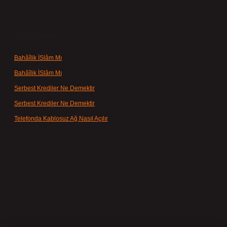
Son yorumlar
Bahâîlik İSlâm Mı
için
admin
Bahâîlik İSlâm Mı
için
Ayşe
Serbest Krediler Ne Demektir
için
admin
Serbest Krediler Ne Demektir
için
Şeyda
Telefonda Kablosuz Ağ Nasıl Açılır
için
admin