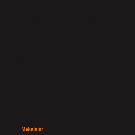
pratikler, sözsüz dilin nasıl kullanıldığını şekillendirir.
Erkeklerin daha çok işlevsel ve güç odaklı, kadınların
ise ilişkisel ve duygusal odaklı sözsüz dil kullanmaları,
toplumsal yapıların cinsiyetle olan bağlantısını gözler
önüne serer.
Peki, sizce toplumsal normlar, sözsüz dilin kullanımını
nasıl şekillendiriyor? Erkeklerin ve kadınların sözsüz
dildeki farklı yaklaşımları, toplumdaki güç ve eşitlik
ilişkileri hakkında ne gibi ipuçları verir? Bu soruları
düşünerek, sözsüz dilin toplumsal yapılar üzerindeki
etkilerini daha derinlemesine sorgulamak, toplumun
dinamiklerini anlamak adına önemli bir adım olabilir.
Tarih:
Makaleler