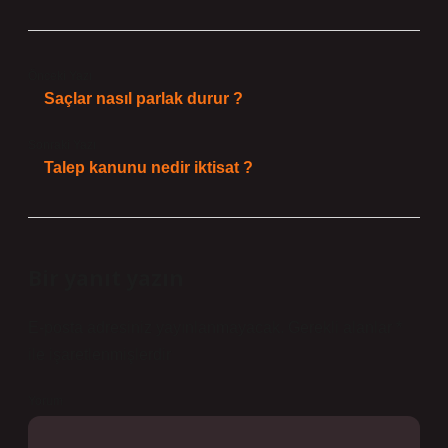
Önceki Yazı
Saçlar nasıl parlak durur ?
Sonraki Yazı
Talep kanunu nedir iktisat ?
Bir yanıt yazın
E-posta adresiniz yayınlanmayacak.
Gerekli alanlar
*
ile işaretlenmişlerdir
Yorum