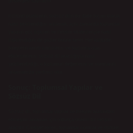
göstergesi sayılabilir.
Kültürel pratiklerin, sözsüz dilin bir ifade biçimi olarak
nasıl şekillendiğini anlamak, aynı zamanda toplumsal
yapının güç ilişkileri ve iletişim stratejileriyle nasıl
ilişkilendiğini de gözler önüne serer. Her kültürde,
bireylerin kendi kimliklerini ve toplumla olan
etkileşimlerini sözsüz dil aracılığıyla nasıl
şekillendirdiği, o toplumun değerlerini ve normlarını
anlamamıza yardımcı olur.
Sonuç: Toplumsal Yapılar ve
Sözsüz Dil
Sözsüz dil, toplumsal yapılar ve bireyler arasındaki
etkileşimi anlamak için oldukça önemli bir iletişim
aracıdır. Cinsiyet rolleri, toplumsal normlar ve kültürel