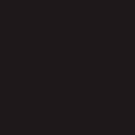
Soğuk havada baş ağrılarının, sosyo-ekonomik durum
ve toplumsal cinsiyetle kesişmesi, sağlık eşitsizliklerine
yol açıyor. Bu durumu, farklı ırklardan, etnik
kökenlerden gelen bireyler ve farklı yaşam tarzlarına
sahip insanlar için de gözlemledim. Örneğin, düşük
gelirli bireylerin yaşadığı mahallelerde, kışın baş
ağrılarının daha yoğun olduğuna dair bir artış var.
Sağlık hizmetlerine erişim, yetersiz barınma ve giyinme
gibi faktörler, baş ağrılarının başlıca sebepleri arasında
yer alıyor.
Birçok insanın soğuk havada yaşadığı baş ağrıları,
aslında bir sistemik eşitsizliğin yansımasıdır. Zenginle
fakir arasındaki uçurum, sağlıklı yaşam koşullarına
erişimi ciddi şekilde etkiliyor.
Sonuç: Soğuk Havanın Etkisi, Sadece Fiziksel Değil