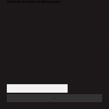
halindedir ve tavsiye niteliği taşımazlar.
Sitemiz, 5651 Sayılı Kanun gereğince Bilgi Teknolojileri ve İletişim
Kurumu (BTK) tarafından onaylanmış bir Yer Sağlayıcı olarak hizmet
vermektedir. Bu nedenle, sitedeki içerikleri proaktif olarak denetleme
veya araştırma yükümlülüğümüz bulunmamaktadır. Ancak, üyelerimiz
yazdıkları içeriklerin sorumluluğunu taşımakta olup, siteye üye olarak bu
sorumluluğu kabul etmiş sayılırlar.
Hukuka ve yasal düzenlemelere aykırı olduğunu düşündüğünüz
içerikleri,
backlinkpanelicomtr@gmail.com
adresine bildirmeniz halinde,
ilgili içerikler yasal süre içerisinde sitemizden kaldırılacaktır.
Arama