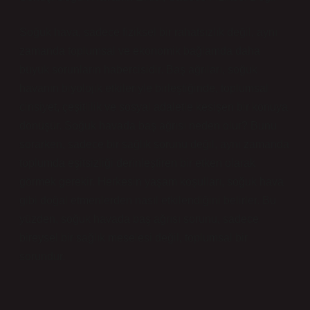
Soğuk hava, sadece fiziksel bir rahatsızlık değil, aynı
zamanda toplumsal ve ekonomik bağlamda daha
büyük sorunların habercisidir. Baş ağrıları, soğuk
havanın biyolojik etkileriyle birleştiğinde, toplumsal
cinsiyet, çeşitlilik ve sosyal adaletle kesişen bir konuya
dönüşür. Soğuk havada baş ağrısı neden olur? Bunu
sorarken, sadece bir sağlık sorunu değil, aynı zamanda
toplumda eşitsizliği derinleştiren bir etken olarak
görmek gerekir. Herkesin yaşam koşulları, soğuk hava
gibi doğal etmenlerden nasıl etkilendiğini belirler. Bu
yüzden, soğuk havada baş ağrısı sorunu, sadece
bireysel bir sağlık meselesi değil, toplumsal bir
sorundur.