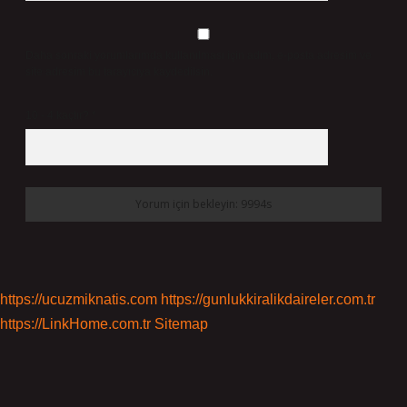
Daha sonraki yorumlarımda kullanılması için adım, e-posta adresim ve
site adresim bu tarayıcıya kaydedilsin.
10 - 4 kaçtır?
*
https://ucuzmiknatis.com
https://gunlukkiralikdaireler.com.tr
https://LinkHome.com.tr
Sitemap