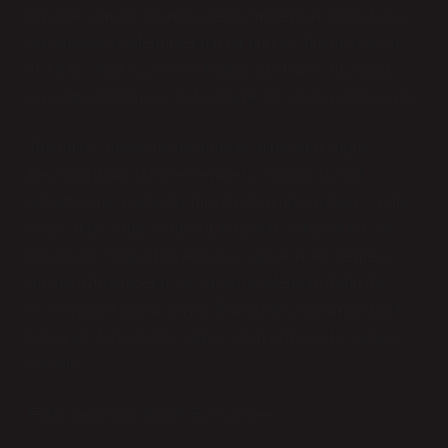
hayatta kalmak için mücadele etmelerinin, daha fazla
dayanıklılık göstermelerinin bir parçası haline geliyor.
Üst baş sıkıntısı, yiyecek bulma gibi temel ihtiyaçlar,
baş ağrılarından çok daha büyük bir soruna dönüşüyor.
Toplumda, düşük gelirli gruptaki bireylerin soğuk
havadan daha fazla etkilenmesi, aslında sosyal
adaletle ilgili büyük bir mesele. Birçoğu, uygun ısınma
koşullarına sahip olamıyor, başlarını sokacak bir yer
bulamıyor. Soğuk havanın baş ağrılarını tetiklemesi,
onlara özgürlüklerini ve yaşam kalitelerini daha da
kısıtlayan bir unsur oluyor. Burada da, toplumun zayıf
halkaları daha büyük sağlık sorunlarıyla karşı karşıya
kalıyor.
Farklı Grupların Sağlık Eşitsizlikleri