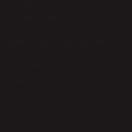
yorulmalarına ve soğukla daha fazla mücadele
etmelerine sebep olabilir. Sık sık karşılaştığım, sabahın
erken saatlerinde okula veya işe gitmeye çalışan
kadınlar, baş ağrılarının soğuk havadan
kaynaklandığını fark edemeyebilirler; çünkü
vücutlarının sıcak kalması için alıştıkları kısıtlamaları
görmezden gelmeleri gerekmektedir.
Erkeklerin Durumu: Bir Perspektif Farkı
Erkekler ise, fiziksel olarak daha fazla vücut sıcaklığına
sahip olsalar da, soğuk havada yine de baş ağrısı gibi
fiziksel rahatsızlıklar yaşayabilirler. Ancak, toplumsal
olarak erkeklerin iş gücünde daha fazla dış mekânda
çalışan bireyler olmaları, soğuk havanın etkilerini daha
yoğun bir şekilde hissetmelerine neden olabilir. Bu da,
soğuk havaya bağlı baş ağrılarının, sadece evde veya