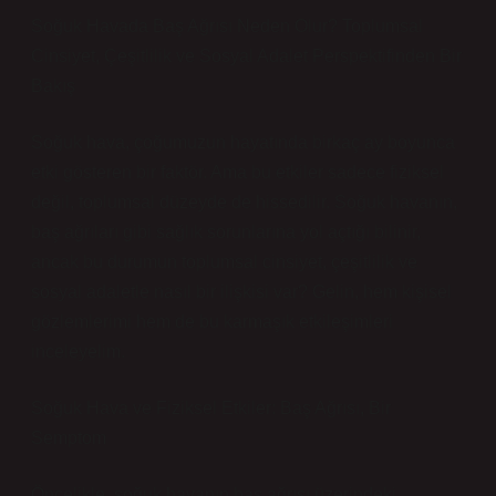
Soğuk Havada Baş Ağrısı Neden Olur? Toplumsal
Cinsiyet, Çeşitlilik ve Sosyal Adalet Perspektifinden Bir
Bakış
Soğuk hava, çoğumuzun hayatında birkaç ay boyunca
etki gösteren bir faktör. Ama bu etkiler sadece fiziksel
değil, toplumsal düzeyde de hissedilir. Soğuk havanın,
baş ağrıları gibi sağlık sorunlarına yol açtığı bilinir,
ancak bu durumun toplumsal cinsiyet, çeşitlilik ve
sosyal adaletle nasıl bir ilişkisi var? Gelin, hem kişisel
gözlemlerimi hem de bu karmaşık etkileşimleri
inceleyelim.
Soğuk Hava ve Fiziksel Etkiler: Baş Ağrısı, Bir
Semptom
Öncelikle, soğuk havanın baş ağrısı üzerindeki