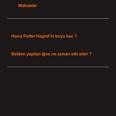
Tarih:
Makaleler
Önceki Yazı
Harry Potter Hagrid’in boyu kaç ?
Sonraki Yazı
Belden yapılan iğne ne zaman etki eder ?
Bir yanıt yazın
E-posta adresiniz yayınlanmayacak.
Gerekli alanlar
*
ile işaretlenmişlerdir
Yorum