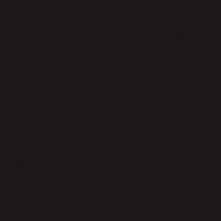
etkilerini biyolojik açıdan ele alalım. Soğuk hava,
vücudun ısısını korumaya çalışırken kan damarlarını
daraltır ve bu da baş ağrısına yol açabilir. Ayrıca, hava
değişimlerinin sinüsleri etkileyerek baş ağrısını
tetiklemesi de yaygın bir durumdur. Ancak soğuk
havanın neden olduğu baş ağrıları sadece fiziksel bir
durumdan ibaret değildir. Çevremde gördüğüm insanlar
arasında bu durumun farklı grupları nasıl etkilediğini
gözlemledim.
Soğuk Havada Baş Ağrısı: Toplumsal Cinsiyet
Perspektifi
Kadınlar ve Soğuk Hava: Daha Fazla Etkilenme
Toplumsal cinsiyet bağlamında, soğuk havanın baş