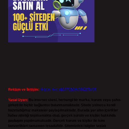
Reklam ve İletişim:
Skype: live:.cid.575569c608265c69
Yasal Uyarı:
Bu internet sitesi, herhangi bir marka, kurum veya şahıs
şirketi ile hiçbir bağlantısı bulunmamaktadır. Sitede yalnızca kendi
hazırladığımız makaleler paylaşılmaktadır. Burada yer alan içerikler
haber niteliği taşımamakta olup, gerçek kurum ve kişiler hakkında
paylaşım yapılmamaktadır. Gerçek kurum ve kişiler ile isim
benzerlikleri tamamen tesadüfidir. Sitemizdeki bilgiler taslak