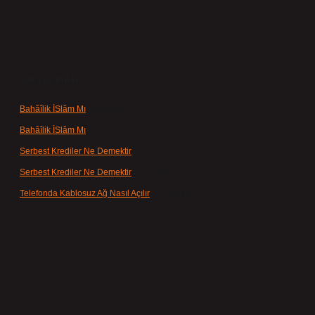
Son yorumlar
Bahâîlik İSlâm Mı
için
admin
Bahâîlik İSlâm Mı
için
Ayşe
Serbest Krediler Ne Demektir
için
admin
Serbest Krediler Ne Demektir
için
Şeyda
Telefonda Kablosuz Ağ Nasıl Açılır
için
admin