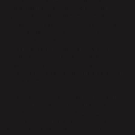
ağrılarına etkisi üzerine düşündüğümde, özellikle
kadınların daha fazla etkilenebileceğini söylemek
mümkün. İstanbul’da, sabah erken saatlerde yola
çıktığınızda, her gün sokakta gördüğüm kadınların
büyük bir kısmının, soğuk havanın vücutlarındaki
etkilerine karşı daha fazla savunmasız olduğunu
gözlemliyorum. Birçok kadın, dışarıda uzun süre
çalışmak zorunda kalıyor; işyerlerine giderken, toplu
taşımada yer bulmaya çalışırken ya da dışarıda
saatlerce durmak zorunda kaldıklarında soğuk havanın
etkisi daha belirgin oluyor.
Kadınların vücut yapısı, erkeklerden genellikle daha
düşük vücut ısısına sahip olmasına neden olur, bu da
soğuk havanın baş ağrılarını daha erken tetiklemesine
yol açar. Ayrıca, kadınların iş gücündeki yerleri ve
toplumsal rollerinin çoğu, fiziksel olarak daha fazla