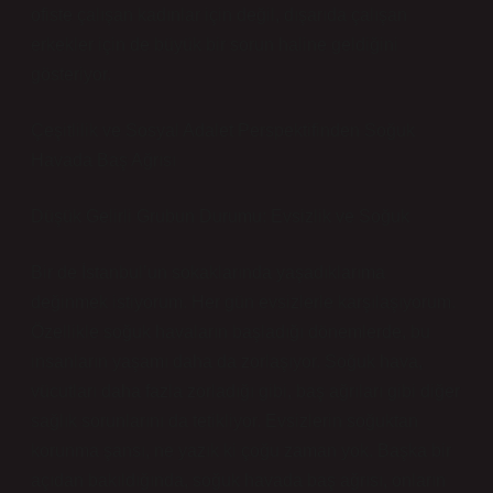
ofiste çalışan kadınlar için değil, dışarıda çalışan
erkekler için de büyük bir sorun haline geldiğini
gösteriyor.
Çeşitlilik ve Sosyal Adalet Perspektifinden Soğuk
Havada Baş Ağrısı
Düşük Gelirli Grubun Durumu: Evsizlik ve Soğuk
Bir de İstanbul’un sokaklarında yaşadıklarıma
değinmek istiyorum. Her gün evsizlerle karşılaşıyorum.
Özellikle soğuk havaların başladığı dönemlerde, bu
insanların yaşamı daha da zorlaşıyor. Soğuk hava,
vücutları daha fazla zorladığı gibi, baş ağrıları gibi diğer
sağlık sorunlarını da tetikliyor. Evsizlerin soğuktan
korunma şansı, ne yazık ki çoğu zaman yok. Başka bir
açıdan bakıldığında, soğuk havada baş ağrısı, onların