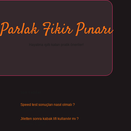
Parlak Fikir Pınarı
Hayatına ışıltı katan pratik öneriler!
Sidebar
ilbet
Son Yazılar
Speed test sonuçları nasıl olmalı ?
Ağustos 8, 2026
Jiletten sonra kabak lifi kullanılır mı ?
Ağustos 7, 2026