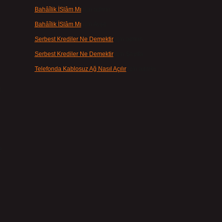
Bahâîlik İSlâm Mı
için
admin
Bahâîlik İSlâm Mı
için
Ayşe
Serbest Krediler Ne Demektir
için
admin
Serbest Krediler Ne Demektir
için
Şeyda
Telefonda Kablosuz Ağ Nasıl Açılır
için
admin
.
e