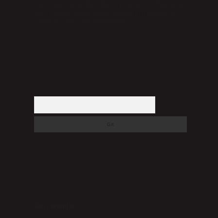
düşündüğünüz içerikleri,
backlinkpanelicomtr@gmail.com
adresine bildirmeniz halinde, ilgili içerikler yasal süre
içerisinde sitemizden kaldırılacaktır.
Arama
Son yorumlar