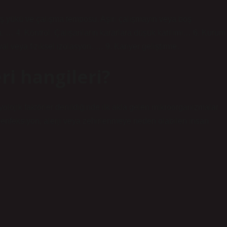
. İş yükü ve çalışma temposu. Aşırı çalışmayın veya boş
. … 4. Kontrol. Çalışanların kararlara düşük katılımı… 6. Kurum
osyal veya fiziksel izolasyon. … 9. Kariyer geliştirme.
ri hangileri?
ik faktörler denildiğinde ilk akla gelen mikroorganizmalar
 ve enfeksiyon, alerji veya zehirlenmeye neden olabilen insan