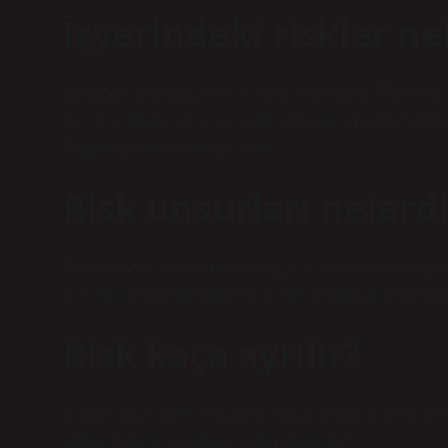
İşyerindeki riskler ne
İşyerinde sağlığımızı etkileyen risk faktörleri. Fiziksel 
çalışma. Soğuk ve sıcak koşullarda çalışma. Tozlar. Rad
Gazlar. Biyolojik risk faktörleri.
Risk unsurları nelerdi
Riskin iki temel unsuru vardır: Belirli bir sonuca ula
olasılığı (meydana gelme olasılığı), bu durumların so
Risk kaça ayrılır?
Kurumların, özellikle finansal kurumların maruz kalabilec
operasyonel risk olarak sınıflandırabiliriz.