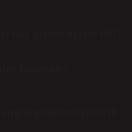
en ve etkisi genellikle büyük olan önemli ekonomik, sosyal,
r.
ri kaç gruba ayrılır iSG?
 riskine göre dört risk grubuna ayrılmaktadır.
nler Nelerdir?
lara yol açan, çalışanlar için ciddi tehlike oluşturan ve topluma
tedavi yöntemi bulunmayan biyolojik etkenlerdir.
ngisi psikososyal risk