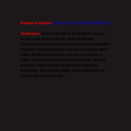
Reklam ve İletişim:
Skype: live:.cid.575569c608265c69
Yasal Uyarı:
Bu internet sitesi, herhangi bir marka,
kurum veya şahıs şirketi ile hiçbir bağlantısı
bulunmamaktadır. Sitede yalnızca kendi hazırladığımız
makaleler paylaşılmaktadır. Burada yer alan içerikler
haber niteliği taşımamakta olup, gerçek kurum ve
kişiler hakkında paylaşım yapılmamaktadır. Gerçek
kurum ve kişiler ile isim benzerlikleri tamamen
tesadüfidir. Sitemizdeki bilgiler taslak halindedir ve
tavsiye niteliği taşımazlar.
Sitemiz, 5651 Sayılı Kanun gereğince Bilgi Teknolojileri
ve İletişim Kurumu (BTK) tarafından onaylanmış bir Yer
Sağlayıcı olarak hizmet vermektedir. Bu nedenle, sitedeki
içerikleri proaktif olarak denetleme veya araştırma
yükümlülüğümüz bulunmamaktadır. Ancak, üyelerimiz
yazdıkları içeriklerin sorumluluğunu taşımakta olup, siteye
üye olarak bu sorumluluğu kabul etmiş sayılırlar.
Hukuka ve yasal düzenlemelere aykırı olduğunu