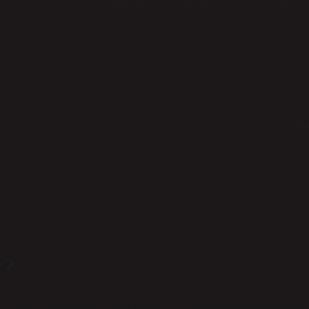
edenle çok fazla strese girmeden bazı durumlarda sakin kalmak
zaları ve meslek hastalıkları, işle ilgili nitelikteki risklerdir. 2.
lılık ve ölüm gibi kişinin kendi vücudunda meydana gelen risklerdir
r. Başka bir bakış açısıyla risk iki alana ayrılır: spekülatif risk v
ılığı vardır. Kumar ve bahis riskinde durum böyledir.
r?
kayıplar barındıran risklerdir. Bu nedenle toplumun büyük bir