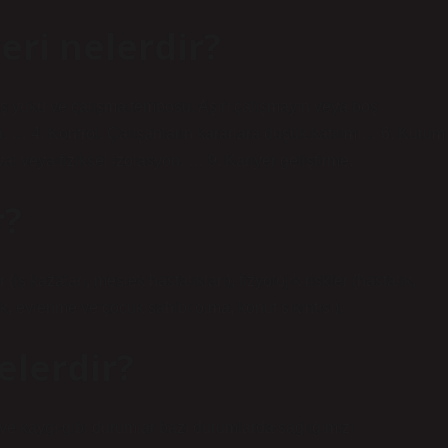
eri nelerdir?
. İş yükü ve çalışma temposu. Aşırı çalışmayın veya boş
. … 4. Kontrol. Çalışanların kararlara düşük katılımı… 6. Kurum
osyal veya fiziksel izolasyon. … 9. Kariyer geliştirme.
r?
(iş kazaları, meslek hastalıkları), fizyolojik riskler (hastalık,
ik, evlenme ve çocuk sahibi olma, konut sıkıntısı).
elerdir?
u ve kaygı gibi durumlar bazı durumlarda sağlığımızı