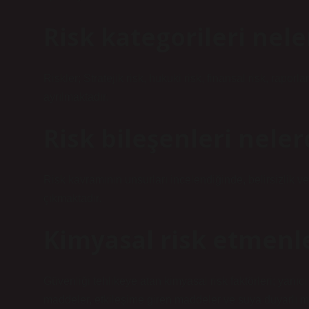
Risk kategorileri nele
Riskler; Stratejik risk, hukuki risk, finansal risk, rapo
ayrılmaktadır.
Risk bileşenleri neler
Risk kavramının unsurları incelendiğinde, belirsizlik ve
çıkmaktadır.
Kimyasal risk etmenle
Güvenliği tehlikeye atan kimyasal risk faktörleri; yanıc
maddeler, etkileşime giren maddeler ve suya duyarlı m