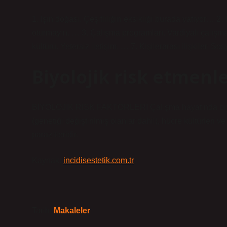
1. İşin doğası. Çeşitliliğin eksikliği burada yatıyor… 2
oturmayın. … 3. Çalışma programları. Vardiyalı çalışma
kültürü. Yetersiz iletişim. … 7. Kişilerarası ilişkiler. S
Biyolojik risk etmenle
BİYOLOJİK RİSK FAKTÖRLERİ Çalışma hayatında biyoloj
(genetiği değiştirilmiş olanlar dahil), hücre kültürleri
parazitleridir.
Kaynak:
incidisestetik.com.tr
Tarih:
Makaleler