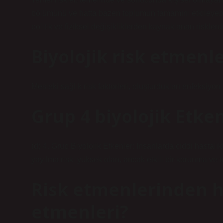
bölümünü ve hatta bazen toplumun tamamını etkileyebil
politik ve fiziksel değişikliklerden kaynaklanan risklerdi
Biyolojik risk etmenle
Mesleki sağlık risk faktörleri, oluşturdukları enfeksiyon
Grup 4 biyolojik Etke
(d) 4. Grup Biyolojik Etkenler: İnsanlarda ciddi hastalık
yayılma riski yüksek olan, ancak etkili bir korunma ve 
Risk etmenlerinden ha
etmenleri?