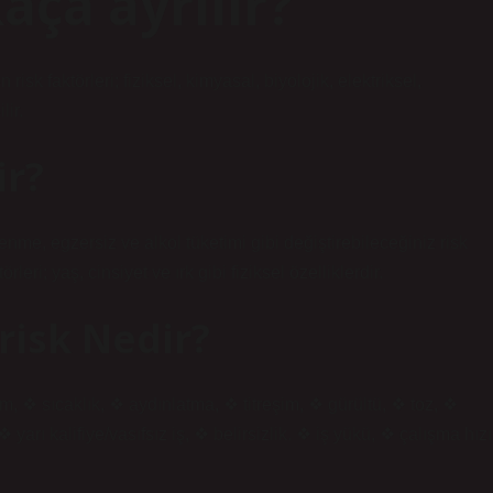
aça ayrılır?
isk faktörleri; fiziksel, kimyasal, biyolojik, elektriksel,
lir.
ir?
slenme, egzersiz ve alkol tüketimi gibi değiştirebileceğiniz risk
örleri; yaş, cinsiyet ve ırk gibi fiziksel özelliklerdir.
risk Nedir?
m, ❖ sıcaklık, ❖ aydınlatma, ❖ titreşim, ❖ gürültü, ❖ toz, ❖
arı kalifiye/vasıfsız iş, ❖ belirsizlik. ❖ iş yükü, ❖ çalışma hızı