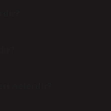
rdir?
rlama riski ve operasyonel risk olmak üzere beş alt kategoriye
dir?
 belirsizliğe maruz kalma riskin iki unsuru olarak karşımıza
ri nelerdir?
ı maddeler, yanıcı maddeler, patlayıcı maddeler, oksitleyici
addelerdir.