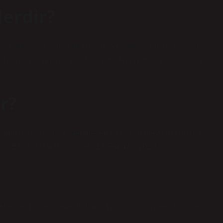
lerdir?
risk faktörleri. Gürültü ve titreşim. Yüksek ve düşük basınçta
yasyon. Kimyasal risk faktörleri. Ağır metaller. Çözücüler.
r?
şamama olasılığı veya istenmeyen bir olayın meydana gelme
nuca ETKİSİ (zararın şiddeti) 13 Temmuz 2020
ekleri riskleri genel hatlarıyla piyasa riski, kredi riski ve