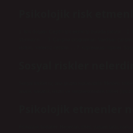
Psikolojik risk etmenl
1. İşin doğası. Çeşitliliğin eksikliği burada yatıyor… 2
oturmayın. … 3. Çalışma programları. Vardiyalı çalışma
kültürü. Yetersiz iletişim. … 7. Kişilerarası ilişkiler. S
Sosyal riskler nelerdi
Sosyal riskler üç ana grupta toplanabilir: Mesleki riskler 
analık, sakatlık, ölüm) ve sosyoekonomik riskler (işsizl
Psikolojik etmenler n
Psikolojik faktörler: Heyecan, stres, yaşam tarzı, kork