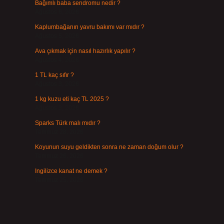
Bağımlı baba sendromu nedir ?
Ağustos 6, 2026
Kaplumbağanın yavru bakımı var mıdır ?
Ağustos 5, 2026
Ava çıkmak için nasıl hazırlık yapılır ?
Ağustos 4, 2026
1 TL kaç sıfır ?
Ağustos 3, 2026
1 kg kuzu eti kaç TL 2025 ?
Ağustos 3, 2026
Sparks Türk malı mıdır ?
Temmuz 28, 2026
Koyunun suyu geldikten sonra ne zaman doğum olur ?
Temmuz 26, 2026
Ingilizce kanat ne demek ?
Temmuz 25, 2026