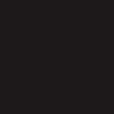
kötüleştirebilecek birçok duruma neden olabilir. Bu n
ve sakin davranmak gerekir.
Mesleki risk nedir?
Mesleki riskler; iş kazaları ve meslek hastalıklarıdır. İş ka
Mesleki riskler dışında, hastalık, analık, sakatlık, yaş
Özel riskler nelerdir?
Özel riskler; Bireysel olayların sonucu olarak ortaya çıka
saf risk. Boş riskte; hem kazanma hem de kaybetme olas
Temel riskler nelerdi
Temel riskler, temelinde ve sonucunda kişisel olmayan 