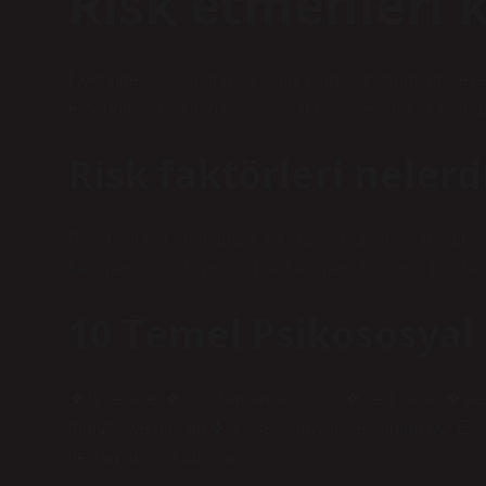
Risk etmenleri k
İşyerinde çalışanların sağlığını olumsuz yönde etkileyen r
ergonomik, psikososyal vb. olarak şu şekilde sıralanabi
Risk faktörleri nelerd
Risk faktörleri dört gruba ayrılabilir: Bunlar sigara, be
faktörleridir. … Biyolojik risk faktörleri: Biyolojik risk fakt
10 Temel Psikososyal 
❖ İş ve aile, ❖ boş zaman eksikliği, ❖ değişiklik. ❖ ne
temizlik ve bakım, ❖ kişisel koruyucu ekipman (KKE). ❖ y
ve zaman kısıtlamaları.