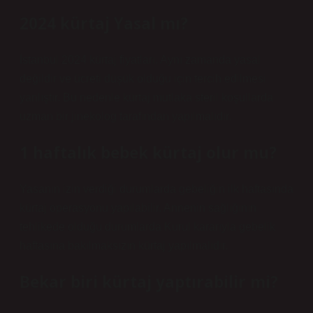
2024 kürtaj Yasal mı?
İstanbul 2024 kürtaj fiyatları. Aynı zamanda yasal
değildir ve ücreti düşük olduğu için tercih edilmesi
yanlıştır. Bu nedenle kürtaj mutlaka steril koşullarda
uzman bir jinekolog tarafından yapılmalıdır.
1 haftalık bebek kürtaj olur mu?
Yasanın izin verdiği durumlarda gebeliğin ilk haftasında
kürtaj operasyonu yapılabilir. Annenin sağlığının
tehlikede olduğu durumlarda Kurul kararıyla gebelik
haftasına bakılmaksızın kürtaj yapılmalıdır.
Bekar biri kürtaj yaptırabilir mi?