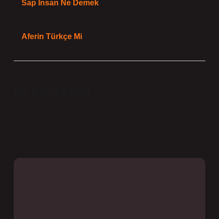
Sap Insan Ne Demek
Sonraki Yazı
Aferin Türkçe Mi
Bir yanıt yazın
E-posta adresiniz yayınlanmayacak.
Gerekli alanlar
*
ile işaretlenmişlerdir
Yorum