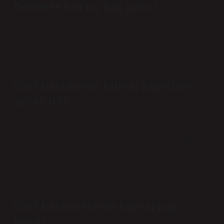
Devlette kürtaj kaç para?
Tıbbi nedenlerle kürtajın mutlaka gerekli olması
halinde, devlet hastanesinde kadın doğum uzmanı
tarafından ücretsiz olarak kürtaj yaptırılır.
Özel hastanede kürtaj kayıtlara
geçer mi?
Kürtaj kayıt altına alınıyor mu? Kürtaj, gizliliği ihlal
edilmemesi gereken bir cerrahi müdahaledir. Kürtaj
ameliyatları hem kamu hem de özel hastanelerde veya
kliniklerde yapılır. Yapılan kürtaj işlemi, hastanın
kayıtlarının bulunduğu sisteme kaydedilir.
Özel hastanelerde kürtaj kaç
para?