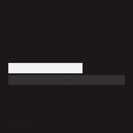
Hukuka ve yasal düzenlemelere aykırı olduğunu düşündüğünüz
içerikleri,
backlinkpanelicomtr@gmail.com
adresine bildirmeniz halinde,
ilgili içerikler yasal süre içerisinde sitemizden kaldırılacaktır.
Arama
Son yorumlar