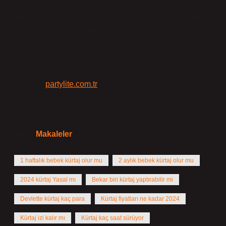
Kürtajla ilgili yasal kısıtlamalar arasında, evli ve evli
olmayan arasında ayrım yapmanın yalnızca babanın
rızasıyla yapılması meselesi vardır. Evlilik dışı kürtajın
yasadışı olduğu anlamına gelmez. Yasal yaştaki bir
kadın kürtaj yaptırabilir. Evlenme zorunluluğu yoktur.
Kaynak:
partylite.com.tr
Tarih:
Makaleler
1 haftalık bebek kürtaj olur mu
2 aylık bebek kürtaj olur mu
2024 kürtaj Yasal mı
Bekar biri kürtaj yaptırabilir mi
Devlette kürtaj kaç para
Kürtaj fiyatları ne kadar 2024
Kürtaj izi kalır mı
Kürtaj kaç saat sürüyor