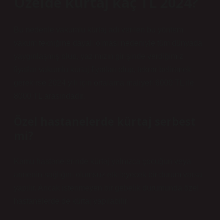
Özelde kürtaj kaç TL 2024?
Bu nedenle vakumlu kürtaj adı verilen bu yöntem
vakum tekniğine dayalı olması nedeniyle tüm dünyada
yaygınlaşmış olup, yazımızın girişinde verdiğimiz
fiyatlar vakumlu kürtaj fiyatları olup, tekrar belirtmek
gerekirse 2024 yılı için ortalama maliyeti 6000 TL ile
8000 TL arasındadır.
Özel hastanelerde kürtaj serbest
mi?
Kamu hastanelerinde kürtaj yalnızca çocuğun veya
annenin sağlığını olumsuz etkileyecek bir durum varsa
yapılır. Ancak istenmeyen bir gebelik durumunda özel
hastanelerde de kürtaj yapılabilir.