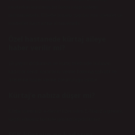
tarafından kurulmuş bir hasta takip sistemi
bulunmaktadır. Elbette burada yapılan tüm işlemler ve
kontroller kayıt altına alınmaktadır.
Özel hastanede kürtaj aileye
haber verilir mi?
18 yaşını doldurmuş ve kürtaj talebinde bulunan
kadınlar kendi kararlarını verme hakkına sahiptir ve
ailelerine haber verme zorunluluğu yoktur.
Kürtaj’e nabıza düşer mi?
Kürtaj işleminizi e-devlet üzerinden E-Nabız’a girerek,
kayıtlı olmanız halinde görüntüleyebilirsiniz.
SGK kürtajın ne kadarını