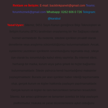
Reklam ve İletişim:
E-mail:
backlinkpaneli@gmail.com
Teams:
forumhizmeti@gmail.com
Whatsapp: 0262 606 0 726
Telegram:
@karabul
Yasal Uyarı:
Sitemiz, 5651 Sayılı Kanun gereğince Bilgi Teknolojileri ve
İletişim Kurumu (BTK) tarafından onaylanmış bir Yer Sağlayıcı olarak
hizmet vermektedir. Bu nedenle, sitedeki içerikleri proaktif olarak
denetleme veya araştırma yükümlülüğümüz bulunmamaktadır. Ancak,
üyelerimiz yazdıkları içeriklerin sorumluluğunu taşımakta olup, siteye
üye olarak bu sorumluluğu kabul etmiş sayılırlar. Bu internet sitesi,
herhangi bir marka, kurum veya şahıs şirketi ile hiçbir bağlantısı
bulunmamaktadır. Sitede yalnızca kendi hazırladığımız makaleler
paylaşılmaktadır. Burada yer alan içerikler haber niteliği taşımamakta
olup, gerçek kurum ve kişiler hakkında paylaşım yapılmamaktadır.
Gerçek kurum ve kişiler ile isim benzerlikleri tamamen tesadüfidir.
Sitemiz, kar amacı gütmeyen ve tamamen ücretsiz bir bilgi paylaşım
platformudur. Hukuka ve yasal düzenlemelere aykırı olduğunu