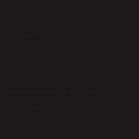
Kürtaj rahimde iz bırakmaz. Muayene veya ultrasonla
tespit edilmesi mümkün değildir.
Kürtaj izi kalır mı?
Genel olarak, kürtaj vücutta kalıcı bir iz bırakmaz.
Cerrahi kürtaj vajinal bir işlem olduğundan, ciltte kesik
veya yara izi olmaz. Tıbbi kürtaj ilaç kullandığından,
ciltte yara izi olmaz.
Kürtaj parasını kim öder?
Yasal düzenleme kapsamında kürtaj masraflarının
devlet tarafından karşılanmasına ilişkin Sağlık
Uygulama Tebliği (10. haftaya kadar olan gebelikler)
Resmi Gazete’de yayımlanarak yürürlüğe girdi.