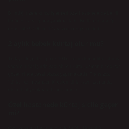
Bilindiği üzere kürtaj işlemleri özel hastanelerde belirli
bir ücret karşılığında yapılmaktadır. Bu ücretin aralığı
genellikle 5.000 ile 12 arasında değişmektedir.
2 aylık bebek kürtaj olur mu?
Türkiye’de, gebeliğin ilk 10 haftasına kadar tıbbi olarak
yasal sınırlar içinde yapılabilen kürtaj, uzman bir doktor
gözetiminde yasal olarak yapılmaktadır. Fransızca
“kürtaj” kelimesinden türetilen kürtaj, aynı zamanda
uterin tahliye olarak da adlandırılır.
Özel hastanede kürtaj sicile geçer
mi?
Özel ve kamu hastanelerinde Sağlık Bakanlığı