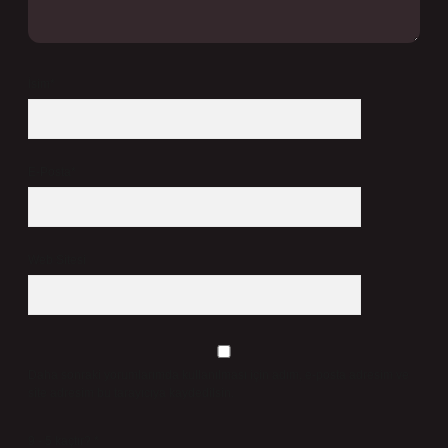
İsim*
E-Posta*
Web Sitesi
Daha sonraki yorumlarımda kullanılması için adım, e-posta adresim ve
site adresim bu tarayıcıya kaydedilsin.
9 - 5 kaçtır?
*