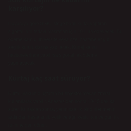
karşılıyor?
Duyuruya göre SGK, isteğe bağlı kürtaj yaptıran
sigortalılara tedavi masrafları için 191 lira ödeyecek. Bu
ödeme kamu, üniversite veya özel hastaneler gibi
sağlık kuruluşlarına yapılacak. Kürtaj kamu
hastanelerinde yapılırsa sigortalı ek ödeme
yapmayacak.
Kürtaj kaç saat sürüyor?
Kürtaj, vakum oluşturan bir enjektör mekanizması
kullanılarak yapılır. Anesteziden sonra 10-15 dakika
sürer. Kürtajdan sonra, yarım saatlik bir dinlenmenin
ardından hasta antibiyotik ve ağrı kesici alır ve günlük
rutinine geri döner.