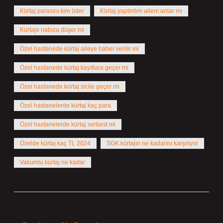
Kürtaj parasını kim öder
Kürtaj yaptırdım ailem anlar mı
Kürtaje nabıza düşer mi
Özel hastanede kürtaj aileye haber verilir mi
Özel hastanede kürtaj kayıtlara geçer mi
Özel hastanede kürtaj sicile geçer mi
Özel hastanelerde kürtaj kaç para
Özel hastanelerde kürtaj serbest mi
Özelde kürtaj kaç TL 2024
SGK kürtajın ne kadarını karşılıyor
Vakumlu kürtaj ne kadar
Önceki Yazı