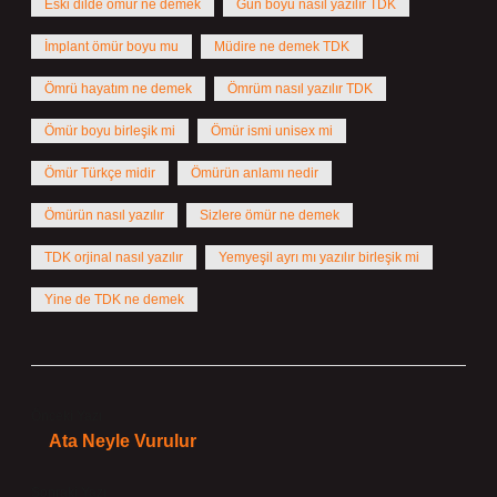
Eski dilde ömür ne demek
Gün boyu nasıl yazılır TDK
İmplant ömür boyu mu
Müdire ne demek TDK
Ömrü hayatım ne demek
Ömrüm nasıl yazılır TDK
Ömür boyu birleşik mi
Ömür ismi unisex mi
Ömür Türkçe midir
Ömürün anlamı nedir
Ömürün nasıl yazılır
Sizlere ömür ne demek
TDK orjinal nasıl yazılır
Yemyeşil ayrı mı yazılır birleşik mi
Yine de TDK ne demek
Önceki Yazı
Ata Neyle Vurulur
Sonraki Yazı