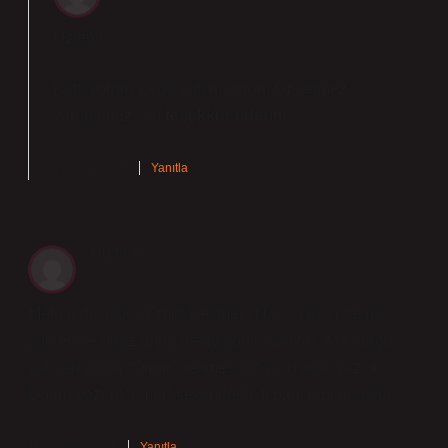
Özlem!
Katılıyorum ya da katılmıyorum fark etmez,
yorumunuz için
teşekkür ederim
.
Şubat 9, 2026
Yanıtla
Yiğitalp
Metnin dili akıcı; Ömür Kelimesi Nasıl Yazılır teknik
yönleriyle biraz daha detaylandırılabilirdi. Asıl vurgu
yapılan nokta “Ömür” kelimesi bitişik olarak yazılır.
Doğru yazımı “ömür” şeklindedir. tr.bab. gibi duruyor.
Temmuz 9, 2026
Yanıtla