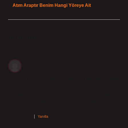
Atım Araptır Benim Hangi Yöreye Ait
12 Yorum
Ilgaz
Giriş kısmı işlevini görüyor; Ömür Kelimesi Nasıl Yazılır
ilerledikçe asıl değerini ortaya koyuyor. Bunu okurken
not aldığım kısa bir ayrıntı var: “Ömür” kelimesi bitişik
olarak yazılır. Doğru yazımı “ömür” şeklindedir. tr.bab.
Aralık 17, 2024
Yanıtla