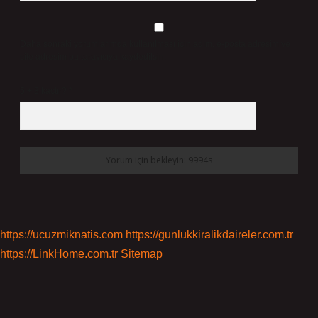
Daha sonraki yorumlarımda kullanılması için adım, e-posta adresim ve
site adresim bu tarayıcıya kaydedilsin.
5 + 3 kaçtır?
*
https://ucuzmiknatis.com
https://gunlukkiralikdaireler.com.tr
https://LinkHome.com.tr
Sitemap