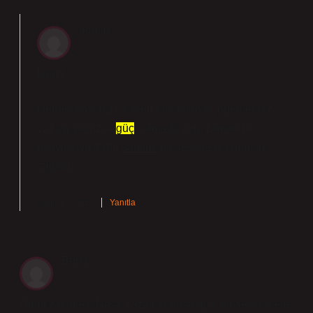
admin
Ilgaz!
Değerli katkınızı alırken fark ettim ki, önerileriniz
yazıya yalnızca
güç
katmadı, aynı zamanda
okuyucuya daha
samimi
bir şekilde ulaşmasını
sağladı.
Aralık 17, 2024
Yanıtla
Berfin
Ömür Kelimesi Nasıl Yazılır konusu açık bir şekilde ele