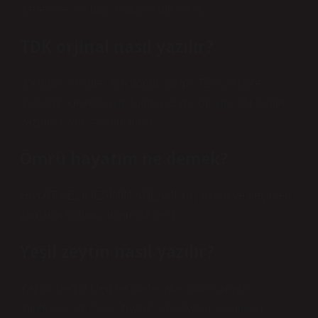
genellikle “all day” olarak ifade edilir.
TDK orjinal nasıl yazılır?
“Original” kelimesinin doğru yazımı TDK’ya göre
“nobody” kelimesinin doğru yazımı “original”dir. Diğer
yazımlar yanlış kabul edilir.
Ömrü hayatım ne demek?
HAYAT KELİMESİNİN ANLAMI Yaşanılan ve geçirilen
zamanın bütünü anlamına gelir.
Yeşil zeytin nasıl yazılır?
Yazımı değiştirilen kelimeler arasında “unvan”,
“mütevelli” ve “yeşil zeytin” gibi yaygın kullanılan