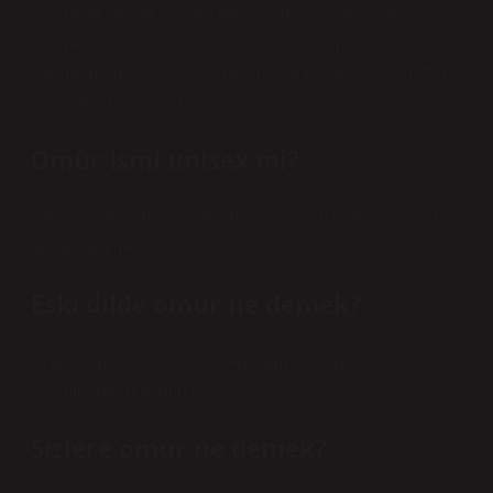
kelimeler de yer alıyor. Güncellemeye göre, “unvan”
kelimesi “unvan” olarak değiştirilirken, “mütevelli”
yerine “mütevelli”, “yeşil zeytin” yerine de “yeşil zeytin”
ifadelerinin kullanılması kabul edildi.
Ömür ismi unisex mi?
Ömür, erkek ismi, kadın ismi ve soyadı olarak aşağıdaki
anlamlara gelebilir.
Eski dilde ömür ne demek?
Arapça ˁmr kökünden gelen ˁumr عمر “hayat”
kelimesinden alıntıdır.
Sizlere ömür ne demek?