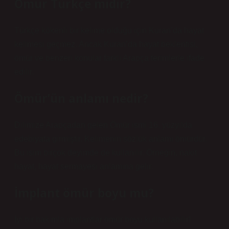
Ömür Türkçe midir?
Türkçe kökenli bir kelime olduğu için Kuran’da hayat
kelimesi geçmez. Ancak Kuran’da hayat beklentisi,
ömür ve benzeri konular farklı Arapça terimlerle ifade
edilir.
Ömür’ün anlamı nedir?
Dilimize Arapçadan gelen Ömür ismi 16. yüzyılda
edebiyata girmiştir. Kelimenin sözlük anlamı ömürdür.
Bu isim birçok deyimde de kullanılır. Örneğin, nakit
hayat, hayat sermayesi anlamına gelir.
İmplant ömür boyu mu?
İyi bir bakımla implantlar ömür boyu kullanılabilir!