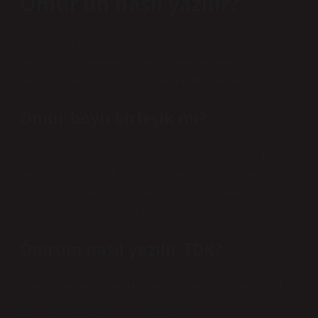
Ömür’ün nasıl yazılır?
Çekimlemetekil1.
tekilayrılmaömürümdentamlayanömürümün2.
tekilyalınömürünbelirtmeömürünü40 satır daha
Ömür boyu birleşik mi?
Kişi hayatta kaldığı sürece, kişi yaşadığı sürece, hayat
boyu, hayat boyu, hayat boyu, hayat boyu anlamına
gelir. Bu kelime sıklıkla yanlış olarak “lifetime” olarak
yazılır. Doğru uygulama lifelong olmalıdır.
Ömrüm nasıl yazılır TDK?
2. Hayatım, Hayatım: Hikayeler / Tarık Dursun K. 3. 4.