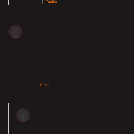
Eylül 28, 2025
Yanıtla
Ferhat
Ömür Kelimesi Nasıl Yazılır anlatımı sade ve öğretici,
fakat özgün çıkarımlar sınırlı. Son olarak ben şu
ayrıntıyı önemli buluyorum: “Ömür” kelimesi bitişik
olarak yazılır. Doğru yazımı “ömür” şeklindedir. tr.bab.
Aralık 16, 2025
Yanıtla
admin
Ferhat! Düşüncelerinizin bir kısmına katılmıyorum,