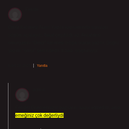
Feride
Ömür Kelimesi Nasıl Yazılır kapsamında sunulan
bilgiler açıklayıcı, fakat çeşitliliği az. Anlatımın
omurgasını “Ömür” kelimesi bitişik olarak yazılır. Doğru
yazımı “ömür” şeklindedir. tr.bab. oluşturuyor.
Eylül 28, 2025
Yanıtla
admin
Feride! Önerilerinizin bazılarını kabul etmedim, ama
emeğiniz çok değerliydi
.