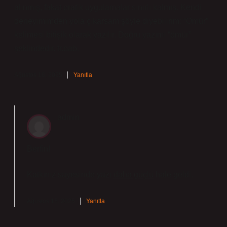
alınmış, fakat pratik uygulamalar sınırlı kalmış. Kendi
deneyimimden yola çıkarsam şöyle diyebilirim: “Ömür”
kelimesi bitişik olarak yazılır. Doğru yazımı “ömür”
şeklindedir. tr.bab.
Ağustos 16, 2025
Yanıtla
admin
Berfin!
Katkınız sayesinde yazı
daha güçlü
hale geldi.
Ağustos 16, 2025
Yanıtla