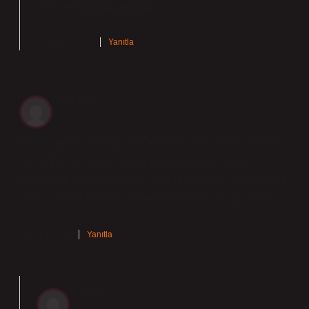
yine de
teşekkür ederim
.
Aralık 16, 2025
Yanıtla
Özlem
Metin öğretici bir yapıda; Ömür Kelimesi Nasıl Yazılır
için daha fazla karşılaştırma yapılabilirdi. Genel
çerçeveye bakınca “Ömür” kelimesi bitişik olarak yazılır.
Doğru yazımı “ömür” şeklindedir. tr.bab. dikkat çekiyor.
Şubat 9, 2026
Yanıtla
admin