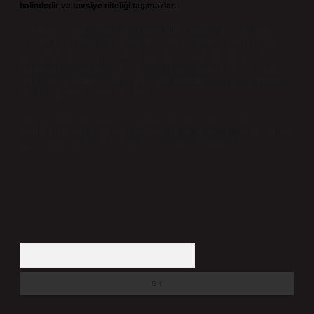
halindedir ve tavsiye niteliği taşımazlar.
Sitemiz, 5651 Sayılı Kanun gereğince Bilgi Teknolojileri ve İletişim
Kurumu (BTK) tarafından onaylanmış bir Yer Sağlayıcı olarak hizmet
vermektedir. Bu nedenle, sitedeki içerikleri proaktif olarak denetleme
veya araştırma yükümlülüğümüz bulunmamaktadır. Ancak, üyelerimiz
yazdıkları içeriklerin sorumluluğunu taşımakta olup, siteye üye olarak bu
sorumluluğu kabul etmiş sayılırlar.
Hukuka ve yasal düzenlemelere aykırı olduğunu düşündüğünüz
içerikleri,
backlinkpanelicomtr@gmail.com
adresine bildirmeniz halinde,
ilgili içerikler yasal süre içerisinde sitemizden kaldırılacaktır.
Arama