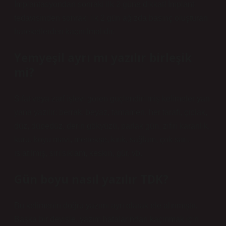
İmplantasyondan sonraki ilk 2 güne dikkat! İmplant
tedavisinden sonraki ilk 2 gün ağızda basınç oluşturan
hareketlerden kaçınılmalıdır.
Yemyeşil ayrı mı yazılır birleşik
mi?
Sıfat veya zarf işlevi gören güçlendirilmiş kelimeler yan
yana yazılır: berrak, beyaz, tamamen, her tarafı, çıplak,
düz, düpedüz, derin gökyüzü, parlak gün, zifiri karanlık,
kuru, koyu mavi, menekşe, kırık, sağlam, çok sarı,
ıslatılmış, sırılsıklam, keskin, gür, vb.
Gün boyu nasıl yazılır TDK?
Bu kelimenin doğru yazımı ayrı olarak ele alınmıştır.
Başka bir deyişle, yazım hatalarından kaçınmak için