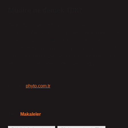
Müdire ne demek TDK?
Geçmişte yazışmalarda “müdür” unvanı sıklıkla
kullanılırdı. Ancak, artık kadın yöneticiler için genellikle
“yönetici” unvanı kullanılıyor. Müdire kadın olduğunda
“başöğretmen” unvanını kullanmak doğrudur. Cinsiyet
ayrımcılığına dair bazı örnekler: “Başöğretmen”, “yargıç”
ve “iş kadını” kelimeleri profesyonel ortamlarda
kullanılıyor…
Kaynak:
phyto.com.tr
Tarih:
Makaleler