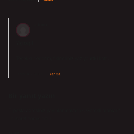
admin
Yiğitalp!
Teşekkür ederim, fikirleriniz yazıya
etki
kattı.
Temmuz 9, 2026
Yanıtla
Bir yanıt yazın
E-posta adresiniz yayınlanmayacak.
Gerekli alanlar
*
ile işaretlenmişlerdir
Yorum