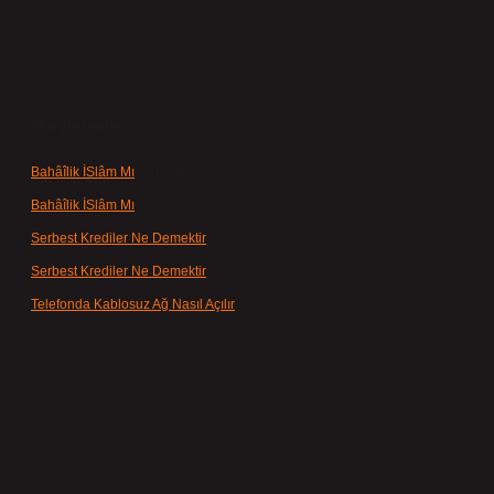
Son yorumlar
Bahâîlik İSlâm Mı
için
admin
Bahâîlik İSlâm Mı
için
Ayşe
Serbest Krediler Ne Demektir
için
admin
Serbest Krediler Ne Demektir
için
Şeyda
Telefonda Kablosuz Ağ Nasıl Açılır
için
admin