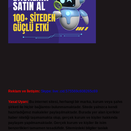
Reklam ve İletişim:
Skype: live:.cid.575569c608265c69
Yasal Uyarı:
Bu internet sitesi, herhangi bir marka, kurum veya şahıs
şirketi ile hiçbir bağlantısı bulunmamaktadır. Sitede yalnızca kendi
hazırladığımız makaleler paylaşılmaktadır. Burada yer alan içerikler
haber niteliği taşımamakta olup, gerçek kurum ve kişiler hakkında
paylaşım yapılmamaktadır. Gerçek kurum ve kişiler ile isim
benzerlikleri tamamen tesadüfidir. Sitemizdeki bilgiler taslak