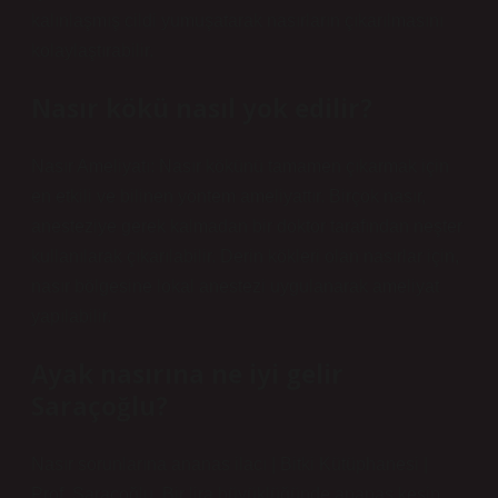
kalınlaşmış cildi yumuşatarak nasırların çıkarılmasını
kolaylaştırabilir.
Nasır kökü nasıl yok edilir?
Nasır Ameliyatı: Nasır kökünü tamamen çıkarmak için
en etkili ve bilinen yöntem ameliyattır. Birçok nasır,
anesteziye gerek kalmadan bir doktor tarafından neşter
kullanılarak çıkarılabilir. Derin kökleri olan nasırlar için,
nasır bölgesine lokal anestezi uygulanarak ameliyat
yapılabilir.
Ayak nasırına ne iyi gelir
Saraçoğlu?
Nasır sorunlarına ananas ilacı | Bitki Kütüphanesi |
Prof. Saraçoğlu. Bir lira büyüklüğünde ananas kesip