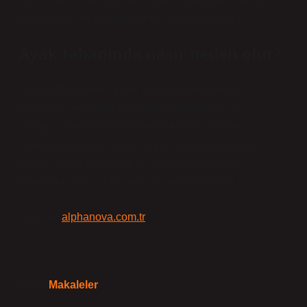
dokuyla da temas ettiğinden oldukça zararlıdır.
Ayak tabanında nasır neden olur?
Nasır, alttaki kemik çıkıntısından kaynaklanan
basınçtan veya aynı noktada sürekli basınç ve
kompresyondan kaynaklanabilir. Özellikle yanlış
ayakkabı kullanımı veya uygun olmayan tabanlık
seçimi, vücut ağırlığının en yoğun olduğu ayak
tabanlarında nasır oluşmasına neden olabilir.
Kaynak:
alphanova.com.tr
Tarih:
Makaleler