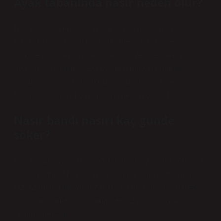
Ayak tabanında nasır neden olur?
Nasır, alttaki kemik çıkıntısından kaynaklanan
basınçtan veya aynı noktada sürekli basınç ve
kompresyondan kaynaklanabilir. Özellikle yanlış
ayakkabı kullanımı veya uygun olmayan tabanlık
seçimi, vücut ağırlığının en yoğun olduğu ayak
tabanlarında nasır oluşmasına neden olabilir.
Nasır bandı nasırı kaç günde
söker?
Nasır bandı uygulanan bölgeden en az 2 gün boyunca
çıkarılmamalıdır. Nasırın kalınlığına bağlı olarak daha
fazla zamana ihtiyacınız olabilir; çoğu kullanıcının etkili
sonuçlar görmek için yamayı en az 2 gün boyunca
takması gerekir.