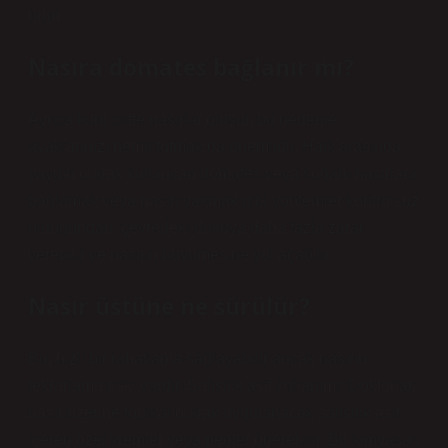
ürün…
Nasıra domates bağlanır mı?
Ayrıca kuru ciltte nasırlar oluşur, bu nedenle
ayaklarınızı nemli tutmak da önemlidir. Halk arasında
yaygın olarak kullanılan domates veya soğanı nasırlara
bağlamak veya nasırı yakmak gibi yöntemler kontrolsüz
olduğundan, çevredeki dokuya daha fazla zarar
verebilir ve nasırın büyümesine yol açabilir.
Nasır üstüne ne sürülür?
Bu, hızlı bir rahatlama sağlayabilir ancak nasırın
tekrarlama riski vardır. Salisilik asit kullanımı: Doktorlar,
nasır üzerine topikal olarak uygulanacak salisilik asit
içeren özel kremler veya pedler önerebilir. Bu kimyasal,