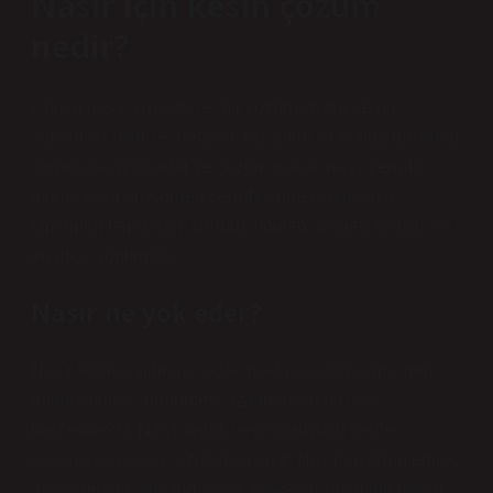
Nasır için kesin çözüm
nedir?
Çünkü nasır için bitkisel bir çözüm yoktur ve bu
yöntemler bilimsel değildir. Bu işlem sırasında hastanın
kornea kalınlığı artar ve çözüm olarak nasır cerrahi
olarak çıkarılır. Kornea cerrahisinde cildin kökü
tamamen temizlenir. Cerrahi yöntem bilinen en hızlı ve
en etkili yöntemdir.
Nasır ne yok eder?
Nasır tedavisinde asıl odak noktası, kalınlaşmış deri
bölgesindeki sürtünmeyi azaltmak ve baskıyı
hafifletmektir. Nasır bandı veya koruyucu pedler
kullanarak baskıyı azaltabilirsiniz. Nasırları törpülemek,
ayak kremleri kullanmak ve ayakkabı seçimine dikkat