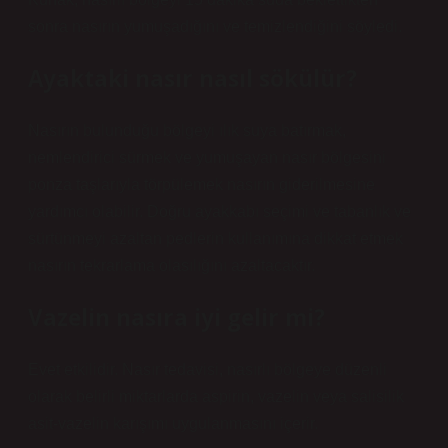
sonra nasırın yumuşadığını ve temizlendiğini söyledi.
Ayaktaki nasır nasıl sökülür?
Nasırın bulunduğu bölgeyi ılık suya batırmak,
nemlendirici sürmek ve yumuşayan nasır bölgesini
ponza taşlarıyla törpülemek nasırın giderilmesine
yardımcı olabilir. Doğru ayakkabı seçimi ve tabanlık ve
sürtünmeyi azaltan pedlerin kullanımına dikkat etmek
nasırın tekrarlama olasılığını azaltacaktır.
Vazelin nasıra iyi gelir mi?
Evet etkilidir. Nasır tedavisi, nasırlı bölgeye düzenli
olarak belirli miktarlarda aspirin, vazelin veya salisilik
asit-vazelin karışımı uygulanmasını içerir.