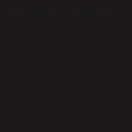
Muz kabuğu nasıra iyi gelir mi?
Yemeyi sevdiğiniz muz kabuklarını atmayın! Muz
kabukları mükemmel bir cilt peelingidir. Muz kabuğunu
nasırlı bölgeye koyun ve bir gece bekletin. Ya da nasırlı
bölgeyi muz kabuğuyla iyice ovalayın.
Nasıra hangi krem iyi gelir?
Nasır KremiBeautifulfriendCallusderm Nasır
Temizleyici… FungalexAyak ve Tırnak Bakım Spreyi.
… ClarolCare Nasır Ayak Bakım Losyonu Topuk
Sertliği Giderici 60 ml. … TEKPLUS Nasır Tedavi Seti,
Nasır Temizleyici, Nasır Solüsyonu, Nasır Tedavi Seti,
Nasır Temizleyici. … Neutrogena Norwegian Formula
Nasırlı Ayaklar İçin Ayak Kremi 50 ml. Daha fazla