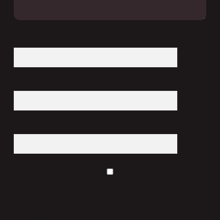
İsim*
E-Posta*
Web Sitesi
Daha sonraki yorumlarımda kullanılması için adım, e-posta adresim ve
site adresim bu tarayıcıya kaydedilsin.
7 + 8 kaçtır?
*