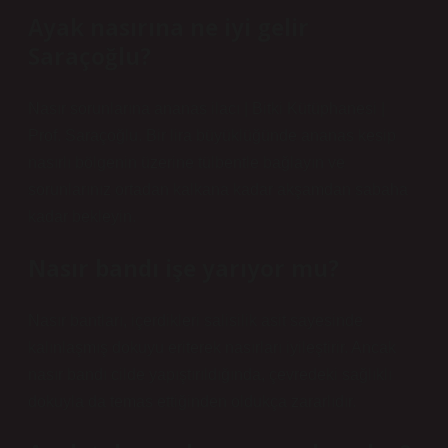
Ayak nasırına ne iyi gelir
Saraçoğlu?
Nasır sorunlarına ananas ilacı | Bitki Kütüphanesi |
Prof. Saraçoğlu. Bir lira büyüklüğünde ananas kesip
nasırlı bölgenin üzerine tülbentle bağlayın ve
sorunlarınız ortadan kalkana kadar akşamdan sabaha
kadar bekleyin.
Nasır bandı işe yarıyor mu?
Nasır bantları, içerdikleri salisilik asit sayesinde
kalınlaşmış dokuyu eriterek nasırları iyileştirir. Ancak
nasır bandı cilde yapıştırıldığında, çevredeki sağlıklı
dokuyla da temas ettiğinden oldukça zararlıdır.