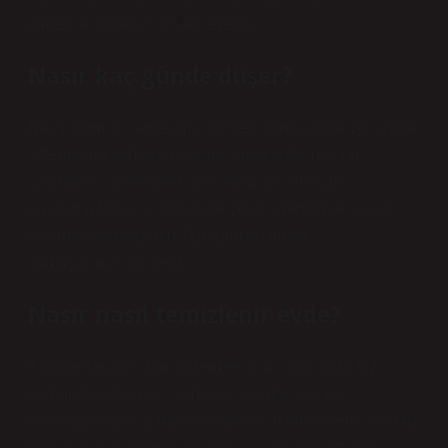
etmek de tedaviyi destekleyebilir.
Nasır kaç günde düşer?
Nasır kremleri sertleşmiş bölgeyi yumuşatma ve soyma
yeteneğine sahiptir. Çok ileri vakalarda, nasırın
çıkarılması gerekebilir. Çok kalın ve sertleşmiş
nasırların tedavisi, öncelikle çeşitli kremler ve ilaçlar
kullanılarak bölgenin 7-10 gün boyunca
yumuşatılmasını içerir.
Nasır nasıl temizlenir evde?
Ayaklardaki nasırları gidermek için sıcak suda tuz,
karbonat, adaçayı, siyah çay, lavanta ve sirke
kullanarak ayak banyosu yapmayı dinleyicilere anlatan
Kunak, nasırlı bölgeyi 15 dakika suda beklettikten