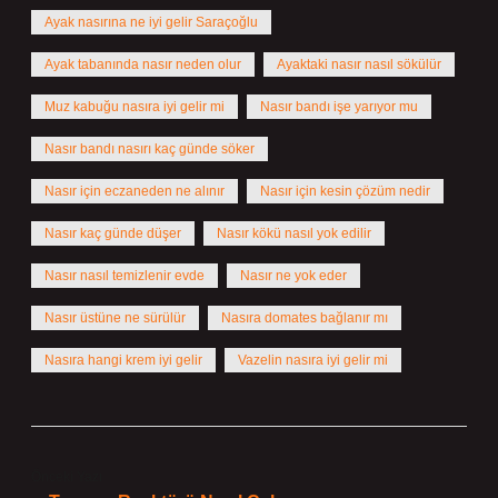
Ayak nasırına ne iyi gelir Saraçoğlu
Ayak tabanında nasır neden olur
Ayaktaki nasır nasıl sökülür
Muz kabuğu nasıra iyi gelir mi
Nasır bandı işe yarıyor mu
Nasır bandı nasırı kaç günde söker
Nasır için eczaneden ne alınır
Nasır için kesin çözüm nedir
Nasır kaç günde düşer
Nasır kökü nasıl yok edilir
Nasır nasıl temizlenir evde
Nasır ne yok eder
Nasır üstüne ne sürülür
Nasıra domates bağlanır mı
Nasıra hangi krem iyi gelir
Vazelin nasıra iyi gelir mi
Önceki Yazı