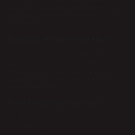
nasırlı bölgenin üzerine tülbentle bağlayın ve
sorunlarınız ortadan kalkana kadar akşamdan sabaha
kadar bekleyin.
Nasır için eczaneden ne alınır?
Nasır bantları: Eczaneden satın alabileceğiniz nasır
bantları, nasırları tedavi etmede etkili yöntemlerden
biridir. Salisilik asit veya trikloroasetik asit içeren bu
ürünler, ölü derideki kimyasalı parçalayarak nasırların
giderilmesine yardımcı olur.
Nasır bandı işe yarıyor mu?
Nasır bantları, içerdikleri salisilik asit sayesinde
kalınlaşmış dokuyu eriterek nasırları iyileştirir. Ancak
nasır bandı cilde yapıştırıldığında, çevredeki sağlıklı