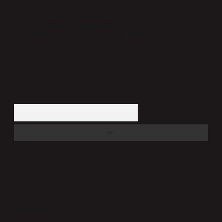
Hukuka ve yasal düzenlemelere aykırı olduğunu düşündüğünüz
içerikleri,
backlinkpanelicomtr@gmail.com
adresine bildirmeniz halinde,
ilgili içerikler yasal süre içerisinde sitemizden kaldırılacaktır.
Arama
Son yorumlar