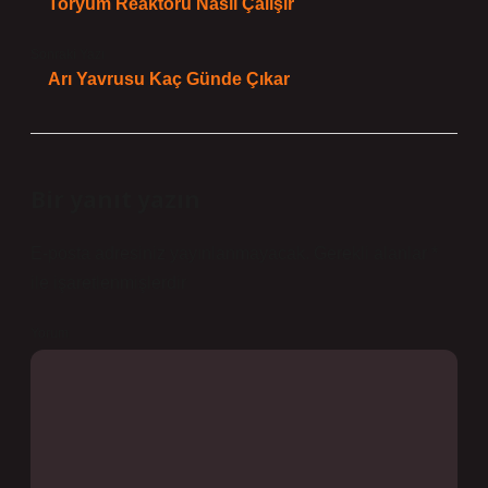
Toryum Reaktörü Nasıl Çalışır
Sonraki Yazı
Arı Yavrusu Kaç Günde Çıkar
Bir yanıt yazın
E-posta adresiniz yayınlanmayacak.
Gerekli alanlar
*
ile işaretlenmişlerdir
Yorum