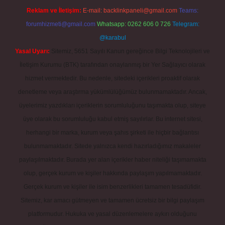
Reklam ve İletişim:
E-mail:
backlinkpaneli@gmail.com
Teams:
forumhizmeti@gmail.com
Whatsapp: 0262 606 0 726
Telegram:
@karabul
Yasal Uyarı:
Sitemiz, 5651 Sayılı Kanun gereğince Bilgi Teknolojileri ve
İletişim Kurumu (BTK) tarafından onaylanmış bir Yer Sağlayıcı olarak
hizmet vermektedir. Bu nedenle, sitedeki içerikleri proaktif olarak
denetleme veya araştırma yükümlülüğümüz bulunmamaktadır. Ancak,
üyelerimiz yazdıkları içeriklerin sorumluluğunu taşımakta olup, siteye
üye olarak bu sorumluluğu kabul etmiş sayılırlar. Bu internet sitesi,
herhangi bir marka, kurum veya şahıs şirketi ile hiçbir bağlantısı
bulunmamaktadır. Sitede yalnızca kendi hazırladığımız makaleler
paylaşılmaktadır. Burada yer alan içerikler haber niteliği taşımamakta
olup, gerçek kurum ve kişiler hakkında paylaşım yapılmamaktadır.
Gerçek kurum ve kişiler ile isim benzerlikleri tamamen tesadüfidir.
Sitemiz, kar amacı gütmeyen ve tamamen ücretsiz bir bilgi paylaşım
platformudur. Hukuka ve yasal düzenlemelere aykırı olduğunu