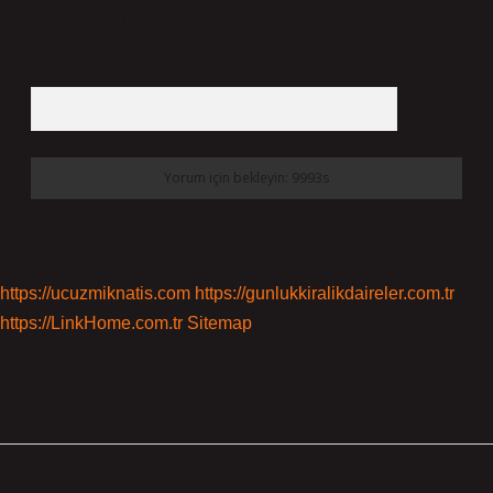
site adresim bu tarayıcıya kaydedilsin.
5 + 3 kaçtır?
*
https://ucuzmiknatis.com
https://gunlukkiralikdaireler.com.tr
https://LinkHome.com.tr
Sitemap