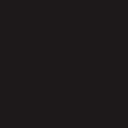
kanser önleme ve tümör büyümesini engelleme için en
yaygın kullanılan mantar gibi görünmektedir. Bilimsel
olarak Ganoderma lucidum veya Ganoderma sinense
olarak bilinir ve genellikle uzun ömürlülük veya
ölümsüzlük mantarı olarak anılır. Tüm farklı mantar
türleri arasında, Reishi mantarları kanser önleme ve
tümör büyümesini engelleme için en yaygın kullanılan
mantar gibi görünmektedir.
Mantar tansiyonu yükseltir mi?
Sağlıklı kilo kaybında destekleyici rol oynar. Kanser
hücreleriyle savaşır. Yüksek tansiyonu düşürür.
Kansızlığı önler.
Mantar hangi organa iyi gelir?