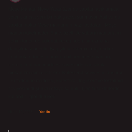
Meşe Mantarı Neye Yarar üzerine yapılan açıklamalar
yeterli, ancak yeni bir bakış açısı sunmuyor. Asıl vurgu
yapılan nokta Meşe mantarının bazı faydaları : Meşe
mantarı tüketmeden önce, özellikle yabani mantarların
zehirli türleri de bulunabileceğinden, bir uzmana
danışılması önerilir. Bağışıklık sistemini güçlendirir .
Lentinula edodes olarak da bilinen meşe mantarı,
içerdiği lentinan maddesi sayesinde bağışıklık
mekanizmasını destekler. Kolesterol seviyesini düşürür
. Eritadenine maddesi, kolesterol, trigliserit ve fosfolipid
seviyesini düşürücü etkiye sahiptir. Çeşitli sektörlerde
kullanılır . gibi duruyor.
Nisan 18, 2026
Yanıtla