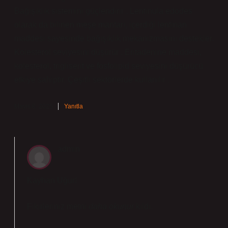
Bağışıklık sistemini güçlendirir . Lentinula edodes
olarak da bilinen meşe mantarı, içerdiği lentinan
maddesi sayesinde bağışıklık mekanizmasını destekler.
Kolesterol seviyesini düşürür . Eritadenine maddesi,
kolesterol, trigliserit ve fosfolipid seviyesini düşürücü
etkiye sahiptir. Çeşitli sektörlerde kullanılır .
Mayıs 8, 2025
Yanıtla
admin
Kayhan Uğur!
Fikirleriniz metni
daha okunur
kıldı.