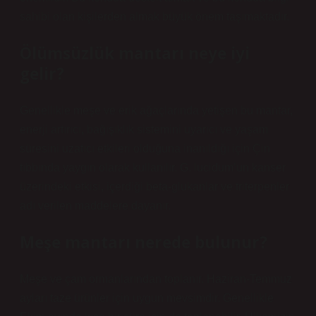
sahibi olan kişilerden almak büyük önem taşımaktadır.
Ölümsüzlük mantarı neye iyi
gelir?
Genellikle meşe ve erik ağaçlarında yetişen bu mantar,
enerji artırıcı, bağışıklık sistemini uyarıcı ve yaşam
süresini uzatıcı etkileri olduğuna inanıldığı için Çin
tıbbında yaygın olarak kullanılır. G. lucidum’un kanser
üzerindeki etkisi, içerdiği beta-glukanlar ve triterpenler
adı verilen maddelere dayanır.
Meşe mantarı nerede bulunur?
Meşe ve çam ormanlarından toplanır. Haziran-Temmuz
ayları taze ürünler için uygun mevsimdir. Genellikle