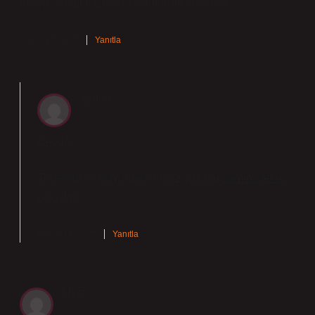
etkiye sahiptir. Çeşitli sektörlerde kullanılır .
Kasım 15, 2025
Yanıtla
admin
Ceyda!
Teşekkür ederim, önerileriniz yazının
samimiyetini
pekiştirdi.
Kasım 15, 2025
Yanıtla
Myst