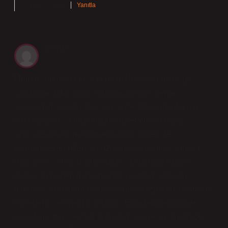
Mayıs 8, 2025
Yanıtla
Ceyda
Metnin sonunda Meşe Mantarı Neye Yarar ile ilgili
çıkarımlar daha güçlü vurgulanabilirdi. Benim
yaklaşımım kısa bir başlıkla şöyle: Meşe mantarının
bazı faydaları : Meşe mantarı tüketmeden önce,
özellikle yabani mantarların zehirli türleri de
bulunabileceğinden, bir uzmana danışılması önerilir.
Bağışıklık sistemini güçlendirir . Lentinula edodes
olarak da bilinen meşe mantarı, içerdiği lentinan
maddesi sayesinde bağışıklık mekanizmasını destekler.
Kolesterol seviyesini düşürür . Eritadenine maddesi,
kolesterol, trigliserit ve fosfolipid seviyesini düşürücü