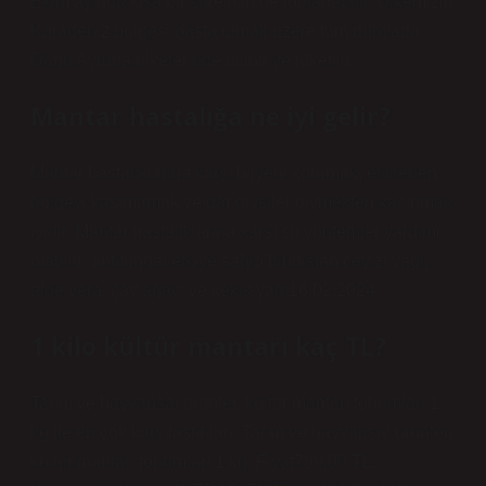
Ekim ayında kısa bir süre için de toplanabilir. Ülkemizin
Karadeniz bölgesi başta olmak üzere tüm dünyada
Doğu Avrupa ülkelerinde bilinir ve tüketilir.
Mantar hastalığa ne iyi gelir?
Mantar hastalıklarına karşı hijyeni korumak, etkilenen
bölgeyi kaşımamak ve dar giysiler giymekten kaçınmak
iyidir. Mantar hastalıklarına karşı şu yöntemler yardımcı
olabilir: antifungal etkiye sahip hindistan cevizi yağı,
aloe vera, çay ağacı ve kekik yağı16.02.2024
1 kilo kültür mantarı kaç TL?
Tarım ve hayvansal ürünler, kültür mantarı tohumları 1
kg ile en çok karşılaştırılan. Tarım ve hayvansal ürünler,
kültür mantarı tohumları 1 kg. Fiyat799,00 TL.