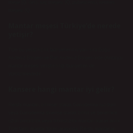
meşe (Q. ilex), saç meşesi (Q, pubescens), kermes
meşesi (Q.
Mantar meşesi Türkiye’de nerede
yetişir?
Tüm bu yetiştiricilik faaliyetlerinin yanı sıra Doğu
Akdeniz Bölgesi ve Batı Akdeniz Bölgesi’nde (Antalya)
mantar meşesi yetiştiriciliği faaliyetleri de
yürütülmektedir.
Kansere hangi mantar iyi gelir?
Reishi mantarı, bilimsel olarak Ganoderma lucidum
veya Ganoderma sinense olarak bilinir ve genellikle
uzun ömürlülük veya ölümsüzlük mantarı olarak anılır.
Tüm farklı mantar türleri arasında, Reishi mantarları