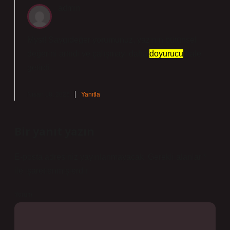
admin
Myst! Saygıdeğer yorumunuz, yazının bütünsel
değerini
artırdı ve çalışmayı daha
doyurucu
hale
getirdi.
Nisan 18, 2026
Yanıtla
Bir yanıt yazın
E-posta adresiniz yayınlanmayacak.
Gerekli alanlar
*
ile işaretlenmişlerdir
Yorum