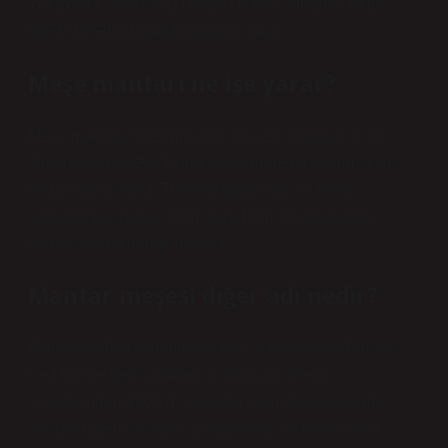
Yorumlar4.3SatıcıUNTRADITIONAL HOBBY AND
GIFT WORLDTypeMantarlar1 daha
Meşe mantarı ne işe yarar?
Meşe mantarı, tüketimin çok yüksek olduğu Çin ve
Japonya gibi Uzak Doğu ülkelerinde bir yaşam iksiri
olarak kabul edilir. Tüketildiğinde güç ve enerji
sağladığına inanılır. Hem taze hem de kurutulmuş
olarak yaygın olarak tüketilir.
Mantar meşesi diğer adı nedir?
Avrupa’da İber Yarımadası’nda, Afrika’da ise Fas ve
Cezayir’de geniş ormanlar oluşturur. Deniz
seviyesinden 1600 m’ye kadar olan yüksekliklerde
yetişen Quercus suber, çoğunlukla saf halde veya