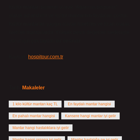
Kültür mantarı bilimsel olarak “Agaricus bisporus”
olarak adlandırılır ve kültür mantarının faydaları çoktur.
Kültür mantarları yaygın olarak tüketilen ve ticari olarak
üretilen mantarlardır. Yüksek besin değerleri nedeniyle
vücut için çok faydalı bir besindir.
Kaynak:
hospitour.com.tr
Tarih:
Makaleler
1 kilo kültür mantarı kaç TL
En faydalı mantar hangisi
En pahalı mantar hangisi
Kansere hangi mantar iyi gelir
Mantar hangi hastalıklara iyi gelir
Mantar hangi organa iyi gelir
Mantar hastalığa ne iyi gelir