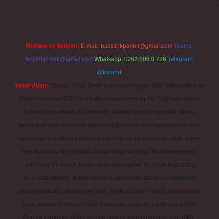
Reklam ve İletişim:
E-mail:
backlinkpaneli@gmail.com
Teams:
forumhizmeti@gmail.com
Whatsapp: 0262 606 0 726
Telegram:
@karabul
Yasal Uyarı:
Sitemiz, 5651 Sayılı Kanun gereğince Bilgi Teknolojileri ve
İletişim Kurumu (BTK) tarafından onaylanmış bir Yer Sağlayıcı olarak
hizmet vermektedir. Bu nedenle, sitedeki içerikleri proaktif olarak
denetleme veya araştırma yükümlülüğümüz bulunmamaktadır. Ancak,
üyelerimiz yazdıkları içeriklerin sorumluluğunu taşımakta olup, siteye
üye olarak bu sorumluluğu kabul etmiş sayılırlar. Bu internet sitesi,
herhangi bir marka, kurum veya şahıs şirketi ile hiçbir bağlantısı
bulunmamaktadır. Sitede yalnızca kendi hazırladığımız makaleler
paylaşılmaktadır. Burada yer alan içerikler haber niteliği taşımamakta
olup, gerçek kurum ve kişiler hakkında paylaşım yapılmamaktadır.
Gerçek kurum ve kişiler ile isim benzerlikleri tamamen tesadüfidir.