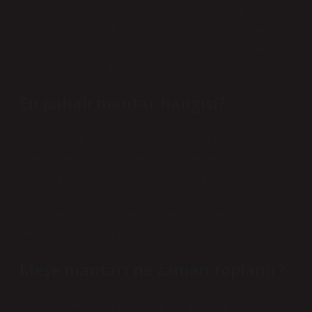
Mantar – Kulak Bir kulağa kesilmiş mantardan daha
güzel bir şey yoktur. Aynı zamanda, D vitamini içeriği
nedeniyle işitme kaybını önleyen mantardan daha
değerli bir şey de yoktur.
En pahalı mantar hangisi?
Fransız siyah elmasının bugün dünyadaki en ünlü
mantar türü olmasının nedeni, havyardan sonra
dünyanın en pahalı yiyeceği olmasıdır. “Siyah elmas”
olarak da adlandırılan trüf mantarları için kullanılan
“Tanrı ve kralların yemeği” ifadesi, bu yiyeceğin
değerinin bir göstergesidir.
Meşe mantarı ne zaman toplanır?
Meşe ormanlarında toplanır. Eylül ayının ikinci