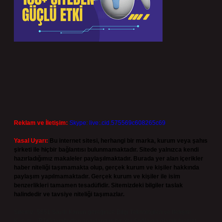
Reklam ve İletişim:
Skype: live:.cid.575569c608265c69
Yasal Uyarı:
Bu internet sitesi, herhangi bir marka, kurum veya şahıs
şirketi ile hiçbir bağlantısı bulunmamaktadır. Sitede yalnızca kendi
hazırladığımız makaleler paylaşılmaktadır. Burada yer alan içerikler
haber niteliği taşımamakta olup, gerçek kurum ve kişiler hakkında
paylaşım yapılmamaktadır. Gerçek kurum ve kişiler ile isim
benzerlikleri tamamen tesadüfidir. Sitemizdeki bilgiler taslak
halindedir ve tavsiye niteliği taşımazlar.
Sitemiz, 5651 Sayılı Kanun gereğince Bilgi Teknolojileri ve İletişim
Kurumu (BTK) tarafından onaylanmış bir Yer Sağlayıcı olarak hizmet