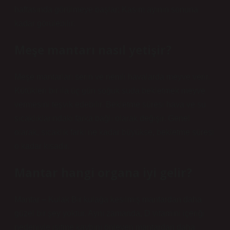
haftasında görülmeye başlar; Kasım ayının sonuna
kadar görülebilir.
Meşe mantarı nasıl yetişir?
Meşe mantarları serin ve nemli havalarda meyve verir.
Kütükleri bir ila üç gün soğuk suda bekletmek meyve
vermesini teşvik edebilir. Bekletme süresi hava ve su
sıcaklıklarındaki farka bağlı olarak değişir. Genel
olarak, sıcaklık farkı ne kadar büyükse, bekletme süresi
o kadar kısadır.
Mantar hangi organa iyi gelir?
Mantar – Kulak Bir kulağa kesilmiş mantardan daha
güzel bir şey yoktur. Aynı zamanda, D vitamini içeriği
nedeniyle işitme kaybını önleyen mantardan daha