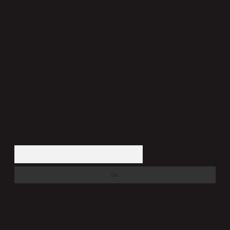
vermektedir. Bu nedenle, sitedeki içerikleri proaktif olarak denetleme
veya araştırma yükümlülüğümüz bulunmamaktadır. Ancak, üyelerimiz
yazdıkları içeriklerin sorumluluğunu taşımakta olup, siteye üye olarak bu
sorumluluğu kabul etmiş sayılırlar.
Hukuka ve yasal düzenlemelere aykırı olduğunu düşündüğünüz
içerikleri,
backlinkpanelicomtr@gmail.com
adresine bildirmeniz halinde,
ilgili içerikler yasal süre içerisinde sitemizden kaldırılacaktır.
Arama