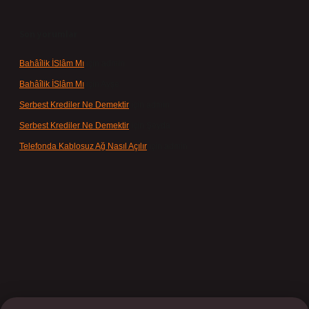
Son yorumlar
Bahâîlik İSlâm Mı
için
admin
Bahâîlik İSlâm Mı
için
Ayşe
Serbest Krediler Ne Demektir
için
admin
Serbest Krediler Ne Demektir
için
Şeyda
Telefonda Kablosuz Ağ Nasıl Açılır
için
admin
bet