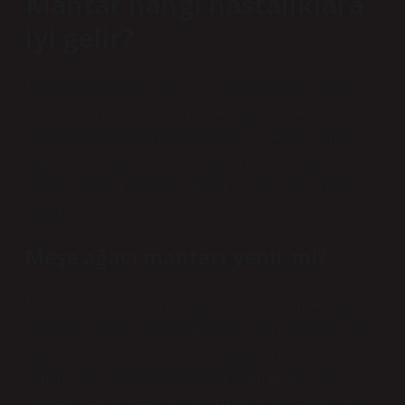
Mantar hangi hastalıklara
iyi gelir?
Mantar; Kan şekerini ve kan yağ seviyelerini düşüren,
yara iyileşmesini hızlandıran ve hatta kanser ve
bağışıklık hastalıklarına karşı güçlü bir etkiye sahip
olan çeşitli bileşenler içerir. Ayrıca antibakteriyel ve
kortizon benzeri etkilere sahiptir ve vücuttaki iltihabı
azaltır.
Meşe ağacı mantarı yenir mi?
Meşe mantarı özel bir mantar olmasına rağmen aynı
zamanda lezzetli bir mantar türüdür. Bu nedenle zehirli
değildir ve tüketilebilir. Ancak toplarken çok dikkatli
olmanız ve diğer mantarlarla karıştırmamanız çok
önemlidir. Bu konuda destek almak ve bu konuda bilgi