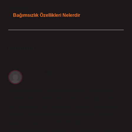
Sonraki Yazı
Bağımsızlık Özellikleri Nelerdir
6 Yorum
Kayhan Uğur
Metnin dili tutarlı; Meşe Mantarı Neye Yarar ile ilgili
örnekler yer yer tekrar ediyor. Kendi deneyimimden
yola çıkarsam şöyle diyebilirim: Meşe mantarının bazı
faydaları : Meşe mantarı tüketmeden önce, özellikle
yabani mantarların zehirli türleri de
bulunabileceğinden, bir uzmana danışılması önerilir.