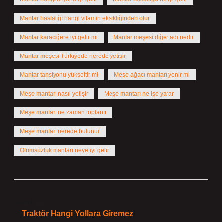
Mantar hastalığı hangi vitamin eksikliğinden olur
Mantar karaciğere iyi gelir mi
Mantar meşesi diğer adı nedir
Mantar meşesi Türkiyede nerede yetişir
Mantar tansiyonu yükseltir mi
Meşe ağacı mantarı yenir mi
Meşe mantarı nasıl yetişir
Meşe mantarı ne işe yarar
Meşe mantarı ne zaman toplanır
Meşe mantarı nerede bulunur
Ölümsüzlük mantarı neye iyi gelir
Önceki Yazı
Traktör Hangi Yollara Giremez