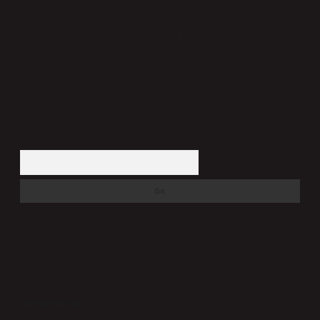
Hukuka ve yasal düzenlemelere aykırı olduğunu düşündüğünüz
içerikleri,
backlinkpanelicomtr@gmail.com
adresine bildirmeniz halinde,
ilgili içerikler yasal süre içerisinde sitemizden kaldırılacaktır.
Arama
Son yorumlar