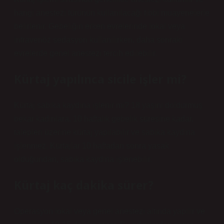
hangi anestezi türünün kullanılacağı tıbbi muayenelerle
belirlenir. Gebeliğin erken evrelerinde lokal veya
intravenöz sedasyon kullanılırken, daha sonraki
evrelerde genel anestezi tercih edilebilir.
Kürtaj yapılınca sicile işler mi?
Kürtaj sabıka kaydına işlenir mi? 18 yaşını doldurmuş
bekar kadınlara, 10 haftalık gebelik süresine kadar,
talepleri üzerine kürtaj yapılabilir ve sabıka kaydına
işlenmez. Kürtajlar 10 haftadan sonra yasak
olduğundan, sabıka kaydına işlenebilir.
Kürtaj kaç dakika sürer?
Operasyon lokal veya genel anestezi altında yapılır ve