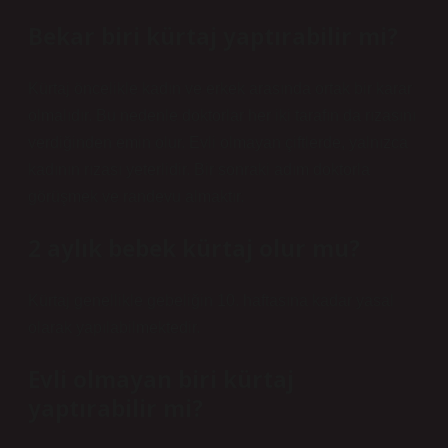
Bekar biri kürtaj yaptırabilir mi?
Kürtaj öncelikle kadın ve erkek arasında ortak bir karar
olmalıdır. Bu nedenle doktorlar her iki tarafın da rızasını
verdiğinden emin olur. Evli olmayan çiftlerde, yalnızca
kadının rızası yeterlidir. Bir sonraki adım doktorla
görüşmek ve randevu almaktır.
2 aylık bebek kürtaj olur mu?
Kürtaj genellikle gebeliğin 10. haftasına kadar yasal
olarak yapılabilmektedir.
Evli olmayan biri kürtaj
yaptırabilir mi?