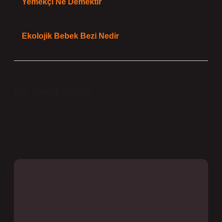
Yemekçi Ne Demektir
Sonraki Yazı
Ekolojik Bebek Bezi Nedir
Bir yanıt yazın
E-posta adresiniz yayınlanmayacak.
Gerekli alanlar
*
ile işaretlenmişlerdir
Yorum