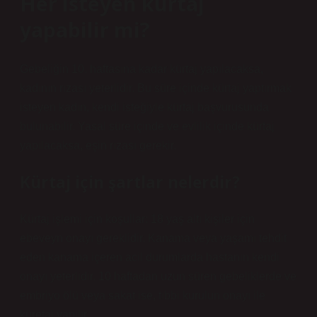
Her isteyen kürtaj
yapabilir mi?
Gebeliğin 10. haftasına kadar kürtaj yapılacaksa,
kadının rızası yeterlidir. Bu süre içinde kürtaj yaptırmak
isteyen kadın, kendi isteğiyle kürtaj başvurusunda
bulunabilir. Yasal süre içinde ve evlilik içinde kürtaj
yapılacaksa, eşin rızası gerekir.
Kürtaj için şartlar nelerdir?
Kürtaj işlemi için koşullar: 18 yaş altı kişiler için
ebeveyn onayı gereklidir. Kanama veya yaşamı tehdit
eden kanama içeren acil durumlarda hastanın kendi
onayı yeterlidir. 10 haftadan uzun süren gebeliklerde ve
embriyo ölü veya sakat ise, tıbbi kurulun onayı ile
küretaj yapılır.