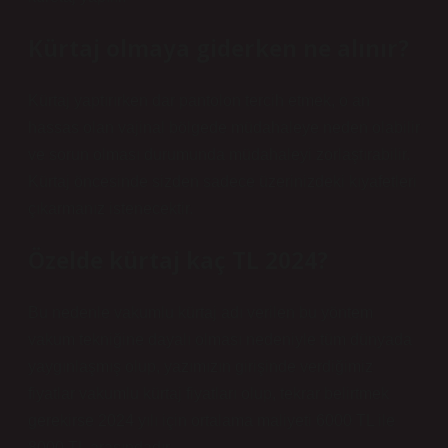
Kürtaj olmaya giderken ne alınır?
Kürtaj yaptırırken dar pantolon tercih etmek, o an
hassas olan vajinal bölgede müdahaleye neden olabilir
ve sorun olması durumunda müdahaleyi zorlaştırabilir.
Kürtaj öncesinde sizden sadece üzerinizdeki kıyafetleri
çıkarmanız istenecektir.
Özelde kürtaj kaç TL 2024?
Bu nedenle vakumlu kürtaj adı verilen bu yöntem
vakum tekniğine dayalı olması nedeniyle tüm dünyada
yaygınlaşmış olup, yazımızın girişinde verdiğimiz
fiyatlar vakumlu kürtaj fiyatları olup, tekrar belirtmek
gerekirse 2024 yılı için ortalama maliyeti 6000 TL ile
8000 TL arasındadır.