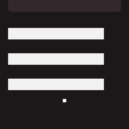
İsim*
E-Posta*
Web Sitesi
Daha sonraki yorumlarımda kullanılması için adım, e-posta adresim ve
site adresim bu tarayıcıya kaydedilsin.
7 + 8 kaçtır?
*