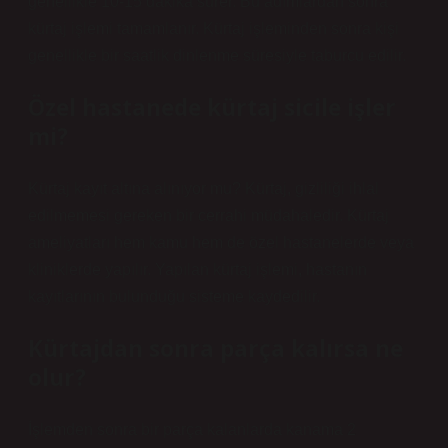
genellikle 10-15 dakika sürer. Bu adımlardan sonra
kürtaj işlemi tamamlanır. Kürtaj işleminden sonra kişi
genellikle bir saatlik dinlenme süresiyle taburcu edilir.
Özel hastanede kürtaj sicile işler
mi?
Kürtaj kayıt altına alınıyor mu? Kürtaj, gizliliği ihlal
edilmemesi gereken bir cerrahi müdahaledir. Kürtaj
ameliyatları hem kamu hem de özel hastanelerde veya
kliniklerde yapılır. Yapılan kürtaj işlemi, hastanın
kayıtlarının bulunduğu sisteme kaydedilir.
Kürtajdan sonra parça kalırsa ne
olur?
İşlemden sonra bir parça kalanlarda kanama 2