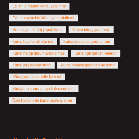
Es izni olmadan kürtaj yapılır mı
Evli olmayan biri kürtaj yaptırabilir mi
Her isteyen kürtaj yapabilir mi
Kimler kürtaj yapamaz
Kürtaj bayıltarak olur mu
Kürtaj edevlette görünür mü
Kürtaj hangi durumlarda olmaz
Kürtaj için şartlar nelerdir
Kürtaj kaç dakika sürer
Kürtaj olmaya giderken ne alınır
Kürtaj yapılınca sicile işler mi
Kürtajdan sonra parça kalırsa ne olur
Özel hastanede kürtaj sicile işler mi
Önceki Yazı