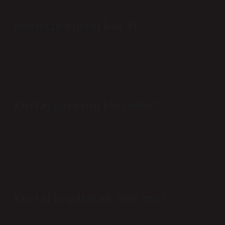
Devlette kürtaj kaç TL?
Devlet hastanesinde yapılan zorla kürtaj, hastanın
sosyal güvencesi olduğu sürece ücretsizdir; ancak
hastadan ek ücret talep edilebilir.
Kürtaj parasını kim öder?
Yasal düzenleme kapsamında kürtaj masraflarının
devlet tarafından karşılanmasına ilişkin Sağlık
Uygulama Tebliği (10. haftaya kadar olan gebelikler)
Resmi Gazete’de yayımlanarak yürürlüğe girdi.
Kürtaj bayıltarak olur mu?
Kürtaj işlemi sırasında genellikle anestezi kullanılır ve