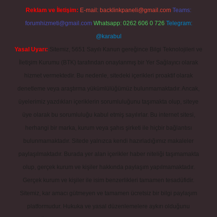
Reklam ve İletişim:
E-mail:
backlinkpaneli@gmail.com
Teams:
forumhizmeti@gmail.com
Whatsapp: 0262 606 0 726
Telegram:
@karabul
Yasal Uyarı:
Sitemiz, 5651 Sayılı Kanun gereğince Bilgi Teknolojileri ve
İletişim Kurumu (BTK) tarafından onaylanmış bir Yer Sağlayıcı olarak
hizmet vermektedir. Bu nedenle, sitedeki içerikleri proaktif olarak
denetleme veya araştırma yükümlülüğümüz bulunmamaktadır. Ancak,
üyelerimiz yazdıkları içeriklerin sorumluluğunu taşımakta olup, siteye
üye olarak bu sorumluluğu kabul etmiş sayılırlar. Bu internet sitesi,
herhangi bir marka, kurum veya şahıs şirketi ile hiçbir bağlantısı
bulunmamaktadır. Sitede yalnızca kendi hazırladığımız makaleler
paylaşılmaktadır. Burada yer alan içerikler haber niteliği taşımamakta
olup, gerçek kurum ve kişiler hakkında paylaşım yapılmamaktadır.
Gerçek kurum ve kişiler ile isim benzerlikleri tamamen tesadüfidir.
Sitemiz, kar amacı gütmeyen ve tamamen ücretsiz bir bilgi paylaşım
platformudur. Hukuka ve yasal düzenlemelere aykırı olduğunu