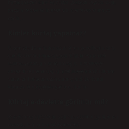
haftadan uzun sürer ve miktarı yüksektir. Ayrıca kalan
parçalar tedavi edilmezse rahim enfeksiyonuna yol
açabilir.
Kimler kürtaj yapamaz?
Ülkemizde 10 haftadan uzun süren gebeliklerin kürtaj
yoluyla sonlandırılması yasal değildir. Bunun tek
istisnası, gebeliğin annenin sağlığını tehlikeye
atmasıdır. Annenin sağlığını tehlikeye atan bir durum
varsa, on haftadan uzun süren gebelikler Kurul
kararıyla kürtaj yoluyla sonlandırılabilir.
Kürtaj e-devlette görünür mü?
Sadece e-devlette değil sağlık ocaklarının kayıtlarında
da kürtaj bilgilerini paylaşamıyoruz.