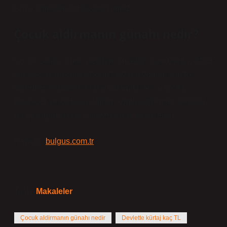
rızası olmadan kürtaj yaptıramaz.
Çocuk aldirmanın günahı nedir?
Çocuk sahibi olma isteğinin olmadığı durumlarda, çiftler
karşılıklı olarak anlaştıkları takdirde doğum kontrol
önlemleri alınabilir. Kürtaj haramdır ve cinayettir.
Düşükler ve kürtajlar doğum kontrol önlemleri değildir.
Bir çocuğun kürtajı cinayet olarak kabul edilir.
Kaynak:
bulgus.com.tr
Tarih:
Makaleler
Çocuk aldirmanın günahı nedir
Devlette kürtaj kaç TL