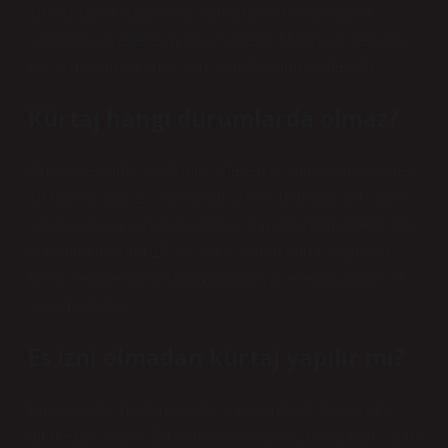
18 yaşından küçük olup kürtaj talebinde bulunan
kadınlar için ebeveyn onayı gereklidir. Ayrıca, yetişkin,
evli olmayan kadınlar için yalnızca onay yeterlidir.
Kürtaj hangi durumlarda olmaz?
Öncelikle kürtaj yaptırmak isteyen kişinin gebelik süresi
10 haftayı yani 2,5 ayı geçmişse ve herhangi bir sağlık
sorunu yoksa kanunen kürtaja izin verilmemektedir. Bu
durumun dışında 18 yaş altı kişilerin kürtaj yaptırma
talebi kendilerine bırakılmamakta, ailelerinin onayı ile
yapılmaktadır.
Es izni olmadan kürtaj yapılır mı?
Birçok kürtaj hastanelerde, kliniklerde ve birçok özel
merkezde yapılır. Bir kadın evliyse, kocasının (karısının)