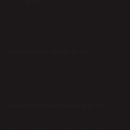
1096’daki Birinci Haçlı Seferi sırasında Fatımiler
Türklerin zayıfladığını görüp Kudüs’ü kuşattılar ve geri
aldılar. Ancak bu durum uzun sürmedi ve Haçlılar 15
Temmuz 1099’da Kudüs’ü işgal ettiler.
Kudüs’ün ilk sahibi kim?
Kudüs, Yahudiler için en kutsal şehirdir; çünkü Tevrat’a
göre, İsrail Kralı Davut, MÖ 1700 yılında Kudüs’ü İsrail
Birleşik Krallığı’nın başkenti olarak inşa etmiş ve oğlu
Kral Süleyman da şehrin ilk Tapınağını kurmuştur.
Kudüs ne zaman İsrail’e geçti?
Doğu Kudüs 1967’den beri işgal altında. Dünyanın en
eski şehirlerinden biri olan Kudüs, bugün Orta