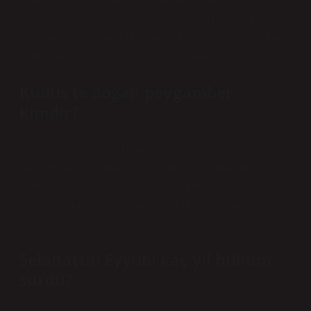
Ömer, Suriye’nin Cabiye bölgesinde Halid bin Velid ve
Ebu Süfyan tarafından karşılandı. Antlaşmanın şartları o
şehirde hazırlanırken Hz. Ömer, Ebu Ubeyde ve diğer
komutanlar tarafından Kudüs kapılarında karşılandı.
Kudüs’te doğan peygamber
kimdir?
Davut bu şehri devletin merkezi olarak inşa etti. Oğlu
peygamber Süleyman, ikinci tapınağın temelleri
üzerine yeni tapınağı buraya inşa etti. Bu büyük
peygamberlerin soyundan gelen Hz. Meryem de
Kudüs’te doğdu.
Selahattin Eyyubi kaç yıl hüküm
sürdü?