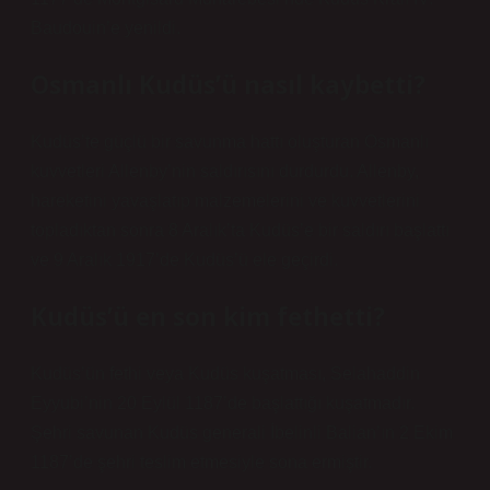
Baudouin’e yenildi.
Osmanlı Kudüs’ü nasıl kaybetti?
Kudüs’te güçlü bir savunma hattı oluşturan Osmanlı
kuvvetleri Allenby’nin saldırısını durdurdu. Allenby,
hareketini yavaşlatıp malzemelerini ve kuvvetlerini
topladıktan sonra 8 Aralık’ta Kudüs’e bir saldırı başlattı
ve 9 Aralık 1917’de Kudüs’ü ele geçirdi.
Kudüs’ü en son kim fethetti?
Kudüs’ün fethi veya Kudüs kuşatması, Selahaddin
Eyyubi’nin 20 Eylül 1187’de başlattığı kuşatmadır.
Şehri savunan Kudüs generali İbelinli Balian’ın 2 Ekim
1187’de şehri teslim etmesiyle sona ermiştir.