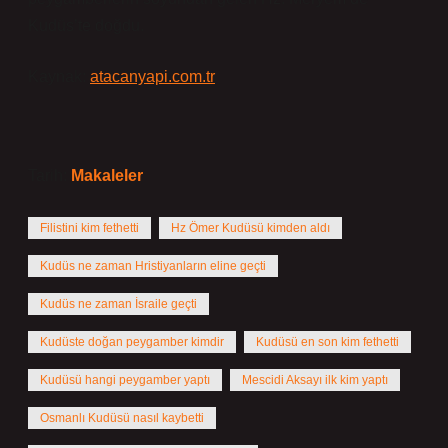
Kudüs’te doğdu.
Kaynak:
atacanyapi.com.tr
Tarih:
Makaleler
Filistini kim fethetti
Hz Ömer Kudüsü kimden aldı
Kudüs ne zaman Hristiyanların eline geçti
Kudüs ne zaman İsraile geçti
Kudüste doğan peygamber kimdir
Kudüsü en son kim fethetti
Kudüsü hangi peygamber yaptı
Mescidi Aksayı ilk kim yaptı
Osmanlı Kudüsü nasıl kaybetti