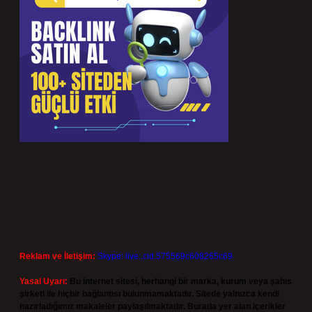
Reklam ve İletişim:
Skype: live:.cid.575569c608265c69
Yasal Uyarı:
Bu internet sitesi, herhangi bir marka, kurum veya şahıs
şirketi ile hiçbir bağlantısı bulunmamaktadır. Sitede yalnızca kendi
hazırladığımız makaleler paylaşılmaktadır. Burada yer alan içerikler