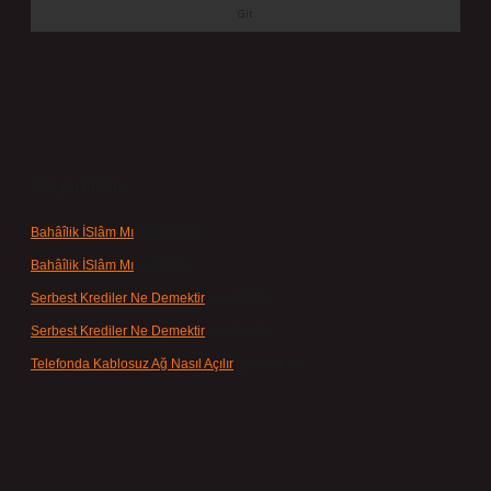
Son yorumlar
Bahâîlik İSlâm Mı
için
admin
Bahâîlik İSlâm Mı
için
Ayşe
Serbest Krediler Ne Demektir
için
admin
Serbest Krediler Ne Demektir
için
Şeyda
Telefonda Kablosuz Ağ Nasıl Açılır
için
admin