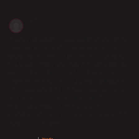
Zinc
Kudüsü Haçlı Işgalinden Kurtaran Kim konusu açık bir
şekilde ele alınmış, fakat pratik uygulamalar sınırlı
kalmış. Son olarak ben şu ayrıntıyı önemli buluyorum:
Selahaddin Eyyubi Hittin Savaşı’ndan sonra Kudüs’ü
kim aldı? Selahaddin Eyyubi, Hıttin Savaşı ile Kudüs’ü
Haçlılardan almıştır. Selahaddin Eyyubi’nin Kudüs’ü
hangi savaşı kazandı? Hıttin Savaşı ile ilgili çıkmış bir
soru, Sinavtime sitesinde yer almaktadır: Soru:
Selahaddin Eyyubi, Hıttin Savaşı (1187) ile
aşağıdakilerden hangisini yenilgiye uğratarak Kudüs’ü
almıştır? Cevap: Haçlıları .