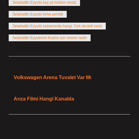
Selahattin Eyyubi kaç yıl hüküm sürdü
Selahattin Eyyubi kime yenildi
Selahattin Eyyubi zamanında hangi Türk devleti vardı
Selahattin Eyyubinin Kudüs için önemi nedir
Önceki Yazı
Volkswagen Arena Tuvalet Var Mı
Sonraki Yazı
Arıza Filmi Hangi Kanalda
2 Yorum