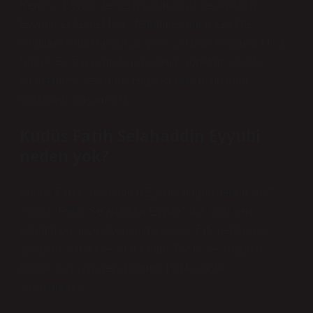
Kendisi. Eyyubi devletinin kurucusu Selahaddin
Eyyubi, 1171’de Mısır’ı fethetmesinden 1193’te
ölümüne kadar geçen 22 yıllık saltanatı boyunca Mısır-
Suriye-Filistin coğrafyasını kendi yönetimi altında
birleştirmeyi ve Kudüs Haçlı Krallığı’nı ortadan
kaldırmayı başarmıştır.
Kudüs Fatih Selahaddin Eyyubi
neden yok?
Kudüs Fatihi Selahaddin Eyyubi bugün neden yok?
“Kudüs Fatihi Selahaddin Eyyubi” dizisinin yeni
bölümü bu gece yayınlanmayacak. Tatil nedeniyle
çekimleri yarıda kesilen Kudüs Fatihi Selahaddin
Eyyubi dizisinin yeni bölümü 15 Nisan’da
yayınlanacak.