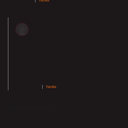
Kasım 26, 2024
Yanıtla
admin
Zinc!
Değerli görüşleriniz için teşekkür ederim;
katkılarınız yazının anlatımına
çeşitlilik
kazandırdı
ve farklı açılardan
bakabilme
imkânı sağladı.
Kasım 26, 2024
Yanıtla
Bir yanıt yazın
E-posta adresiniz yayınlanmayacak.
Gerekli alanlar
*