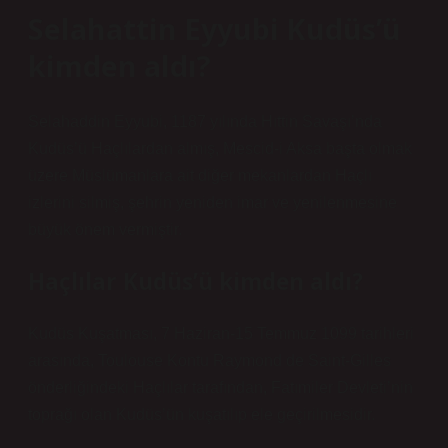
Selahattin Eyyubi Kudüs’ü
kimden aldı?
Selahaddin Eyyubi, 1187 yılında Hıttin Savaşı’nda
Kudüs’ü Haçlılardan almış, Mescid-i Aksa başta olmak
üzere Müslümanlara ait diğer mekanlardan Haçlı
izlerini silmiş, şehrin yeniden imar ve yenilenmesine
büyük önem vermiştir.
Haçlılar Kudüs’ü kimden aldı?
Kudüs Kuşatması, 7 Haziran-15 Temmuz 1099 tarihleri ​​
arasında, Toulouse Kontu Raymond de Saint-Gilles
önderliğindeki Haçlılar tarafından, Fatımiler Devleti’nin
toprağı olan Kudüs’ün kuşatılıp ele geçirilmesidir.