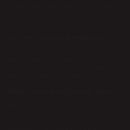
Doğu’daki sorunların merkezinde yer alan bir bölge.
İsrail, şehrin doğusunu 1967’de işgal etti ve 1980’de
tüm şehri başkenti ilan etti.
Hz Ömer Kudüs’ü kimden aldı?
Ömer, Suriye’nin Cabiye bölgesinde Halid bin Velid ve
Ebu Süfyan tarafından karşılandı. Antlaşmanın şartları o
şehirde hazırlanırken Hz. Ömer, Ebu Ubeyde ve diğer
komutanlar tarafından Kudüs kapılarında karşılandı.
Kudüs’ü hangi peygamber yaptı?
Davut bu şehri devletin merkezi olarak inşa etti. Oğlu
peygamber Süleyman, ikinci tapınağın temelleri
üzerine yeni tapınağı buraya inşa etti. Bu büyük
peygamberlerin soyundan gelen Hz. Meryem de