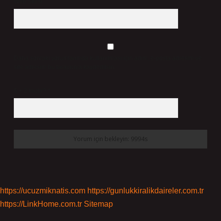
Web Sitesi
Daha sonraki yorumlarımda kullanılması için adım, e-posta adresim ve
site adresim bu tarayıcıya kaydedilsin.
6 + 2 kaçtır?
*
https://ucuzmiknatis.com
https://gunlukkiralikdaireler.com.tr
https://LinkHome.com.tr
Sitemap