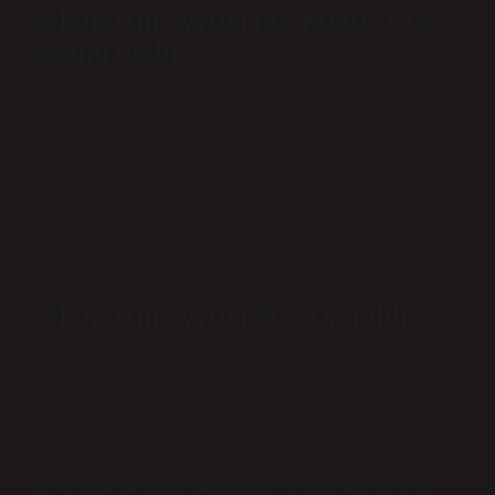
Selahattin Eyyubi’nin Kudüs için
önemi nedir?
Bölgedeki Haçlı devletleriyle, özellikle de Kudüs
Krallığı ile yoğun bir şekilde mücadele eden
Selahaddin Eyyubi, ilk olarak Temmuz 1187’de Hıttin
Muharebesi’nde Haçlı kuvvetlerini yenilgiye uğratmış,
ardından Ekim 1187’de Kudüs’ü Haçlılardan geri
almıştır.
Selahattin Eyyubi kime yenildi?
Selahaddin ve Haçlılar 1174’te kendi adına bir vaaz
okutarak devlet başkanı oldular. Önce Zengileri kendi
ülkesiyle birleştirdi. Suriye, Filistin, Hicaz, Ürdün,
Yemen ve Güneydoğu Anadolu bölgesine hakim oldu.
1177’de Montgisard Muharebesi’nde Kudüs Kralı IV.