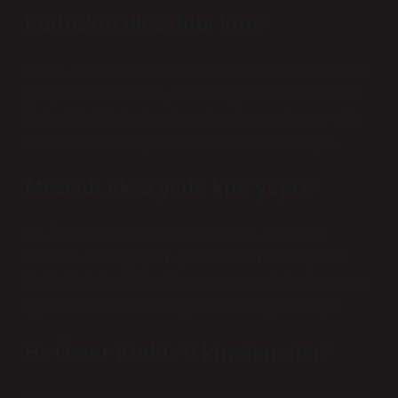
Kudüs’ün ilk sahibi kim?
Kudüs, Yahudiler için en kutsal şehirdir; çünkü Tevrat’a
göre, İsrail Kralı Davut, MÖ 1700 yılında Kudüs’ü İsrail
Birleşik Krallığı’nın başkenti olarak inşa etmiş ve oğlu
Kral Süleyman da şehrin ilk Tapınağını kurmuştur.
Mescidi Aksa’yı ilk kim yaptı?
Hz. Ömer, Beytülmakdis’in mukaddes hatırasına
burada bir cami yaptırmıştır.17 Bu caminin inşasına
Halife Abdülmelik bin Mervan zamanında başlanmış ve
oğlu Velid döneminde bugünkü haline getirilmiştir.
Hz Ömer Kudüs’ü kimden aldı?