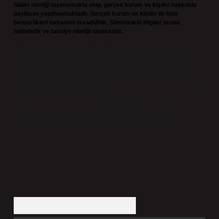
haber niteliği taşımamakta olup, gerçek kurum ve kişiler hakkında
paylaşım yapılmamaktadır. Gerçek kurum ve kişiler ile isim
benzerlikleri tamamen tesadüfidir. Sitemizdeki bilgiler taslak
halindedir ve tavsiye niteliği taşımazlar.
Sitemiz, 5651 Sayılı Kanun gereğince Bilgi Teknolojileri ve İletişim
Kurumu (BTK) tarafından onaylanmış bir Yer Sağlayıcı olarak hizmet
vermektedir. Bu nedenle, sitedeki içerikleri proaktif olarak denetleme
veya araştırma yükümlülüğümüz bulunmamaktadır. Ancak, üyelerimiz
yazdıkları içeriklerin sorumluluğunu taşımakta olup, siteye üye olarak bu
sorumluluğu kabul etmiş sayılırlar.
Hukuka ve yasal düzenlemelere aykırı olduğunu düşündüğünüz
içerikleri,
backlinkpanelicomtr@gmail.com
adresine bildirmeniz halinde,
ilgili içerikler yasal süre içerisinde sitemizden kaldırılacaktır.
Arama