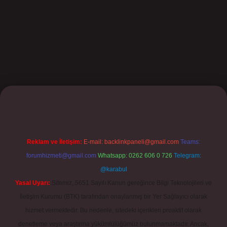
ilbet
Reklam ve İletişim:
E-mail:
backlinkpaneli@gmail.com
Teams:
forumhizmeti@gmail.com
Whatsapp: 0262 606 0 726
Telegram:
@karabul
Yasal Uyarı:
Sitemiz, 5651 Sayılı Kanun gereğince Bilgi Teknolojileri ve
İletişim Kurumu (BTK) tarafından onaylanmış bir Yer Sağlayıcı olarak
hizmet vermektedir. Bu nedenle, sitedeki içerikleri proaktif olarak
denetleme veya araştırma yükümlülüğümüz bulunmamaktadır. Ancak,