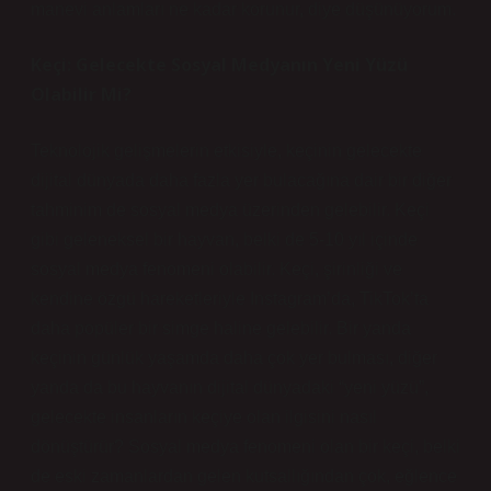
manevi anlamları ne kadar korunur, diye düşünüyorum.
Keçi: Gelecekte Sosyal Medyanın Yeni Yüzü
Olabilir Mi?
Teknolojik gelişmelerin etkisiyle, keçinin gelecekte
dijital dünyada daha fazla yer bulacağına dair bir diğer
tahminim de sosyal medya üzerinden gelebilir. Keçi
gibi geleneksel bir hayvan, belki de 5-10 yıl içinde
sosyal medya fenomeni olabilir. Keçi, şirinliği ve
kendine özgü hareketleriyle Instagram’da, TikTok’ta
daha popüler bir simge haline gelebilir. Bir yanda
keçinin günlük yaşamda daha çok yer bulması, diğer
yanda da bu hayvanın dijital dünyadaki “yeni yüzü”,
gelecekte insanların keçiye olan ilgisini nasıl
dönüştürür? Sosyal medya fenomeni olan bir keçi, belki
de eski zamanlardan gelen kutsallığından çok, eğlence