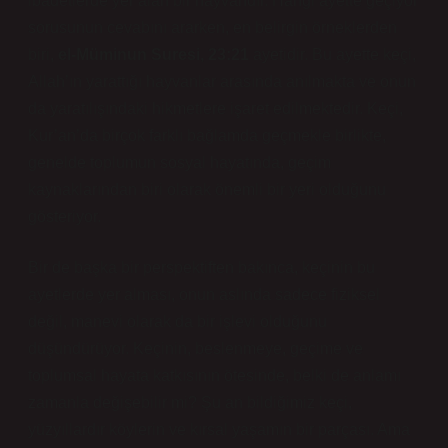
ibadetlerde yer alan bir hayvandır. Hangi ayette geçiyor
sorusunun cevabını ararken, en belirgin örneklerden
biri,
el-Müminun Suresi, 23:21
ayetidir. Bu ayette keçi,
Allah’ın yarattığı hayvanlar arasında anılmakta ve onun
da yaratılışındaki hikmetlere işaret edilmektedir. Keçi,
Kur’an’da birçok farklı bağlamda geçmekle birlikte,
genelde toplumun sosyal hayatında, geçim
kaynaklarından biri olarak önemli bir yeri olduğunu
gösteriyor.
Bir de başka bir perspektiften bakınca, keçinin bu
ayetlerde yer alması, onun aslında sadece fiziksel
değil, manevi olarak da bir işlevi olduğunu
düşündürüyor. Keçinin, beslenmeye, geçime ve
toplumsal hayata katkısının ötesinde, belki de anlamı
zamanla değişebilir mi? Şu an bildiğimiz keçi,
yüzyıllardır köylerin ve kırsal yaşamın bir parçası. Ama