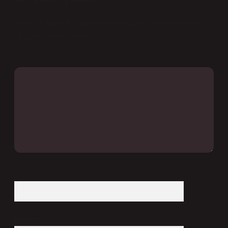
E-posta adresiniz yayınlanmayacak.
Gerekli alanlar
*
ile işaretlenmişlerdir
Yorum
İsim*
E-Posta*