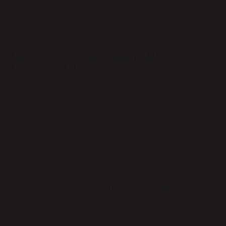
ya 10 yıl sonra, keçinin bu kutsal anlamı bambaşka bir
boyut kazanırsa? Teknolojik gelişmeler, hayvancılığı
nasıl dönüştürür? Keçinin gelecekteki rolü ne olabilir?
Keçi ve Gelecekteki Toplum: Teknolojik
Değişim ve Etkiler
Teknolojinin hızla gelişmesiyle birlikte, gelecekte keçi
gibi geleneksel hayvancılık faaliyetlerinin nasıl
şekilleneceğini merak ediyorum. Şu an baktığımda,
keçi yetiştiriciliği hala çok büyük bir ekonomik faaliyet
olsa da, dijitalleşmenin ve biyoteknolojinin etkisiyle her
şey değişiyor. Örneğin, gelecekte keçilerin genetik
mühendislik ile daha verimli hale getirilmesi, onların
sağlıklı bir şekilde yetiştirilmesi için kullanılan
teknolojiler artabilir. Belki de daha kısa sürede, daha
fazla süt veren, daha dayanıklı keçiler üretilebilir.