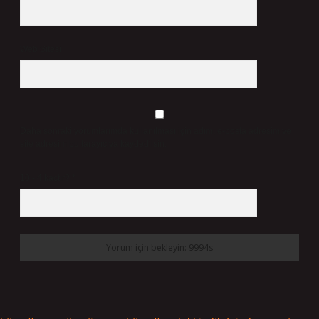
Web Sitesi
Daha sonraki yorumlarımda kullanılması için adım, e-posta adresim ve
site adresim bu tarayıcıya kaydedilsin.
10 - 4 kaçtır?
*