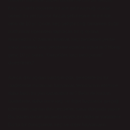
olmanın ötesinde, bazen kültürel ve dini bir sembol.
Keçi, yıllardır köylerde bir aile gelir kaynağı olarak
önemli bir yer tutuyor. Ancak şehirleşme ile birlikte,
belki de 10 yıl içinde, keçi yetiştiriciliği tamamen dijital
platformlar üzerinden yapılacak bir iş koluna
dönüşebilir. O zaman insanlar, keçi beslemek yerine
sanal ortamda keçi yetiştirme oyunları oynar mı? Hangi
genç 10 yıl sonra, “Gerçekten keçi besliyorum”
diyebilecek?
Ayrıca, dini açıdan baktığımızda, gelecekte bu tür
ibadetlerde kullanılan hayvanlar, teknolojinin etkisiyle
daha farklı bir yön kazanabilir mi? Belki de kurban
ibadetinde, daha önce keçi ve diğer hayvanlar gerçeği
üzerinden yapılan dini vecibeler, sanal dünyada yapılır.
Bu, bazen dinsel anlamda büyük bir değişim yaratabilir.
Bu tür bir dönüşümde, keçi ve diğer hayvanların