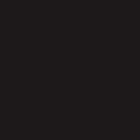
Ama ya şöyle olursa? Eğer gelecekte bu teknolojiler
hayvancılıkla birlikte toplumları daha fazla
otomatikleştirirse, insanlar keçiye olan ilgilerini
kaybeder mi? Keçi, zamanla bir “nostalji” figürüne mi
dönüşür? Gelişen teknolojilerle birlikte tarımsal üretim
azalarak, keçi gibi geleneksel hayvancılıkla uğraşan
insanlar, şehirleşme ve dijitalleşme ile daha az varlık
gösterir mi? Bu tür değişimler, hem sosyal hayatı hem
de ekonomiyi nasıl etkiler?
Keçi ve Toplumsal Bağlar: Gelecekteki Rolü
Gelecekte keçi, sadece teknolojik gelişmelerle değil,
aynı zamanda toplumsal bağlarla da yeniden
şekillenecek gibi görünüyor. Bugün, keçi, kırsal
kesimde yaşayan insanlar için bir geçim kaynağı