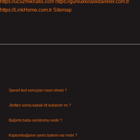
https://ucuzmiknatis.com
https://gunlukkiralikdaireler.com.tr
https://LinkHome.com.tr
Sitemap
Sidebar
Son Yazılar
Speed test sonuçları nasıl olmalı ?
Ağustos 8, 2026
Jiletten sonra kabak lifi kullanılır mı ?
Ağustos 7, 2026
Bağımlı baba sendromu nedir ?
Ağustos 6, 2026
Kaplumbağanın yavru bakımı var mıdır ?