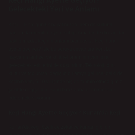
Keçi Hangi Ayette Geçiyor?
Gelecekteki Yeri ve Anlamı
Keçi… Hem günlük hayatımızda, hem de kültürel
bağlamda önemli bir yere sahip. Ama bir de dini açıdan
baktığımızda, keçinin anlamı bambaşka. Keçi hangi
ayette geçiyor? İşte bu soruya cevap ararken, bu
hayvanın tarihsel ve kültürel öneminin yanı sıra,
gelecekteki etkilerini de düşündüm. Teknoloji, din,
kültür ve toplumsal değişim bir araya gelince, belki de
keçinin yeri, 5-10 yıl içinde hiç de tahmin etmediğimiz
şekilde değişebilir. Bunu biraz daha derinlemesine
irdelemek istiyorum.
Keçi Hangi Ayette Geçiyor? Kur’an’da Keçi
Kur’an’da keçi, özellikle zekat ve kurban gibi dini