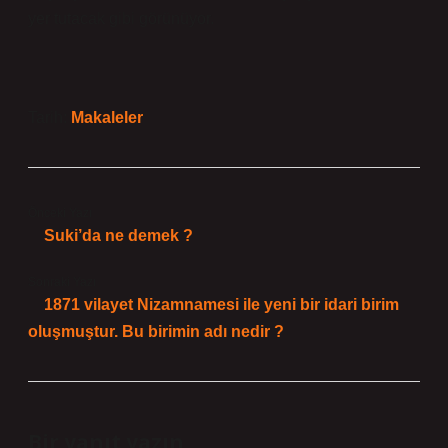
yer tutacak gibi görünüyor.
Tarih:
Makaleler
Önceki Yazı
Suki’da ne demek ?
Sonraki Yazı
1871 vilayet Nizamnamesi ile yeni bir idari birim
oluşmuştur. Bu birimin adı nedir ?
Bir yanıt yazın