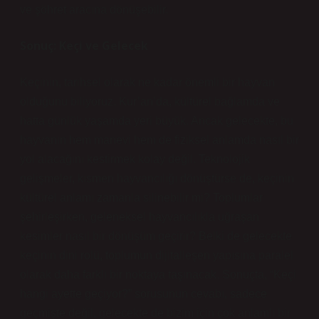
ve şöhret aracına dönüşebilir.
Sonuç: Keçi ve Gelecek
Keçinin, tarihsel olarak ne kadar önemli bir hayvan
olduğunu biliyoruz. Kur’an’da, kültürel bağlamda ve
hatta günlük yaşamda yeri büyük. Ancak gelecekte, bu
hayvanın hem manevi hem de fiziksel anlamda nasıl bir
yol alacağını kestirmek kolay değil. Teknolojik
gelişmeler, kısmen hayvancılığı dönüştürse de, keçinin
kültürel anlamı zamanla silinebilir mi? Toplumlar
şehirleşirken, geleneksel hayvancılıkla uğraşan
kesimler nasıl bir dönüşüm geçirir? Belki de gelecekte
keçinin dini rolü, toplumun dijitalleşen yapısına paralel
olarak daha farklı bir noktaya taşınacak. Sonuçta, “Keçi
hangi ayette geçiyor?” sorusunun cevabı, sadece
geçmişte değil, gelecekte de bizim için çok anlamlı bir