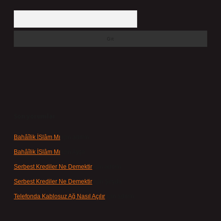
Arama
Son yorumlar
Bahâîlik İSlâm Mı
için
admin
Bahâîlik İSlâm Mı
için
Ayşe
Serbest Krediler Ne Demektir
için
admin
Serbest Krediler Ne Demektir
için
Şeyda
Telefonda Kablosuz Ağ Nasıl Açılır
için
admin