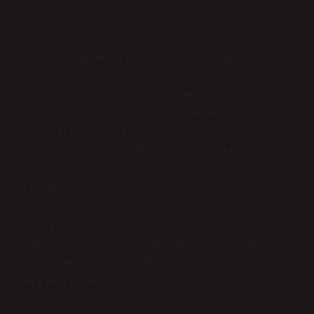
—
Sonuç: Birlikte Anlamak, Birlikte Değiştirmek
Kalitatif yaklaşım, dünyayı anlamanın en insani
yollarından biridir. Sayılar bize bir şeylerin “ne kadar”
olduğunu söyleyebilir; ancak insanların neden öyle
düşündüğünü, ne hissettiğini, hangi toplumsal güçlerin
onları şekillendirdiğini yalnızca kalitatif yöntemler
anlatabilir.
Toplumsal cinsiyetin farklı bakış açılarını, çeşitliliğin
zenginliğini ve sosyal adaletin gerekliliğini anlamak
için hikâyelere, deneyimlere ve duygulara kulak
vermemiz gerekir.