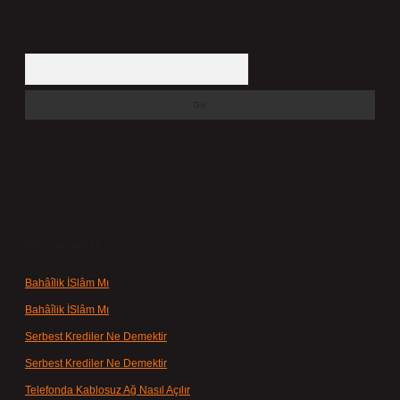
Arama
Son yorumlar
Bahâîlik İSlâm Mı
için
admin
Bahâîlik İSlâm Mı
için
Ayşe
Serbest Krediler Ne Demektir
için
admin
Serbest Krediler Ne Demektir
için
Şeyda
Telefonda Kablosuz Ağ Nasıl Açılır
için
admin