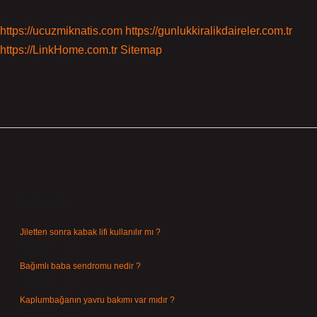
https://ucuzmiknatis.com
https://gunlukkiralikdaireler.com.tr
https://LinkHome.com.tr
Sitemap
Sidebar
Son Yazılar
Jiletten sonra kabak lifi kullanılır mı ?
Ağustos 7, 2026
Bağımlı baba sendromu nedir ?
Ağustos 6, 2026
Kaplumbağanın yavru bakımı var mıdır ?
Ağustos 5, 2026