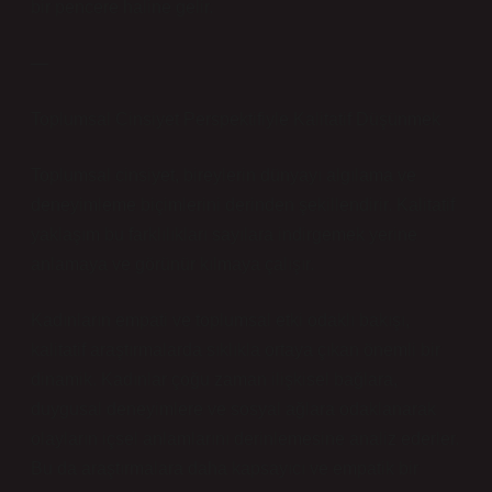
bir pencere haline gelir.
—
Toplumsal Cinsiyet Perspektifiyle Kalitatif Düşünmek
Toplumsal cinsiyet, bireylerin dünyayı algılama ve
deneyimleme biçimlerini derinden şekillendirir. Kalitatif
yaklaşım bu farklılıkları sayılara indirgemek yerine
anlamaya ve görünür kılmaya çalışır.
Kadınların empati ve toplumsal etki odaklı bakışı,
kalitatif araştırmalarda sıklıkla ortaya çıkan önemli bir
dinamik. Kadınlar çoğu zaman ilişkisel bağlara,
duygusal deneyimlere ve sosyal ağlara odaklanarak
olayların içsel anlamlarını derinlemesine analiz ederler.
Bu da araştırmalara daha kapsayıcı ve empatik bir