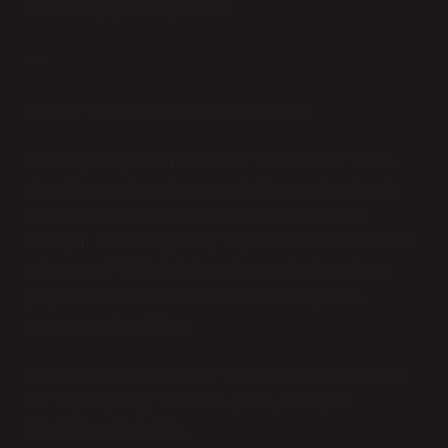
harekete geçmenin yollarıdır.
—
Kalitatif Yaklaşım: Soru Sormanın Gücü
Kalitatif yaklaşımın merkezinde “soru sormak” vardır.
Ancak bu sorular, yalnızca ne kadar veya kaç kişiyle
ilgili değildir. “Neden böyle hissediyorsun?”, “Bu
deneyim sana ne öğretti?”, “Toplum bu konuda nasıl bir
rol oynuyor?” gibi derinlemesine sorular, insanların
yaşadıklarını anlamamıza ve onların dünyasına
girmemize olanak tanır.
Bu yaklaşım, araştırmacı ile katılımcı arasındaki ilişkiyi
bir “bilgi alışverişi” olmaktan çıkarır, bir empati
köprüsüne dönüştürür.