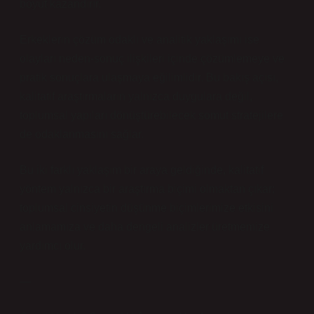
boyut kazandırır.
Erkeklerin çözüm odaklı ve analitik yaklaşımı ise
olayları neden-sonuç ilişkileri içinde çözümlemeye ve
pratik sonuçlara ulaşmaya eğilimlidir. Bu bakış açısı,
kalitatif araştırmaların yalnızca duygulara değil,
toplumsal yapıları dönüştürebilecek somut stratejilere
de odaklanmasını sağlar.
Bu iki farklı yaklaşım bir araya geldiğinde, kalitatif
yöntem yalnızca bir araştırma biçimi olmaktan çıkar;
toplumsal cinsiyetin düşünme biçimlerimize etkisini
anlamamıza ve daha dengeli analizler üretmemize
yardımcı olur.
—