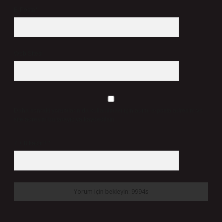
E-Posta*
Web Sitesi
Daha sonraki yorumlarımda kullanılması için adım, e-posta adresim ve
site adresim bu tarayıcıya kaydedilsin.
7 + 8 kaçtır?
*