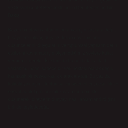
ve Sosyal Adalet Perspektifinden Derinlemesine Bir
Bakış
Bazen bir olayın anlamını anlamak için sayılara değil,
hikâyelere ihtiyaç duyarız. İnsan davranışlarını,
düşüncelerini, duygularını ve toplumsal yapıların derin
etkilerini kavramak için ölçemediğimiz şeylere kulak
vermemiz gerekir. İşte tam da bu noktada kalitatif
yaklaşım, insanı sadece bir veri noktası olarak değil,
karmaşık bir sosyal varlık olarak ele alır. Bu yazıda
kalitatif yaklaşımı; toplumsal cinsiyet rolleri, çeşitlilik ve
sosyal adalet gibi önemli kavramlarla birlikte
düşünerek, bireylerin dünyayı nasıl anlamlandırdığını
birlikte keşfedeceğiz.
—