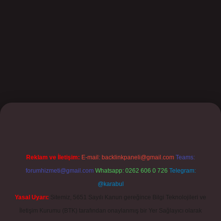
ilbet
Reklam ve İletişim:
E-mail:
backlinkpaneli@gmail.com
Teams:
forumhizmeti@gmail.com
Whatsapp: 0262 606 0 726
Telegram:
@karabul
Yasal Uyarı:
Sitemiz, 5651 Sayılı Kanun gereğince Bilgi Teknolojileri ve
İletişim Kurumu (BTK) tarafından onaylanmış bir Yer Sağlayıcı olarak