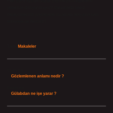
Peki sizce toplum olarak birbirimizin hikâyelerini
yeterince dinliyor muyuz? Yorumlarda kendi
deneyimlerinizi paylaşarak bu anlam arayışına katkı
sunmaya ne dersiniz?
Tarih:
Makaleler
Önceki Yazı
Gözlemlenen anlamı nedir ?
Sonraki Yazı
Gülabdan ne işe yarar ?