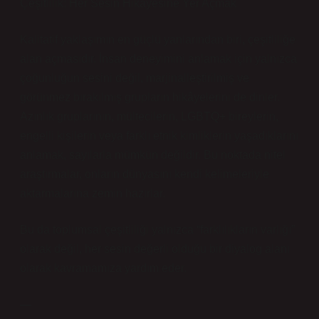
Çeşitlilik: Her Sesin Hikâyesine Yer Açmak
Kalitatif yaklaşımın en güçlü yanlarından biri, çeşitliliğe
alan açmasıdır. İnsan deneyimini anlamak için yalnızca
çoğunluğun sesini değil, marjinalleştirilmiş ve
görünmez bırakılmış grupların hikâyelerini de dinler.
Azınlık gruplarının, mültecilerin, LGBTQ+ bireylerin,
engelli kişilerin veya farklı etnik kimliklerin yaşadıklarını
anlamak, sayılarla mümkün değildir. Bu noktada nitel
araştırmalar, onların dünyasını kendi kelimeleriyle
aktarmalarına zemin hazırlar.
Bu da toplumsal çeşitliliği yalnızca “farklılıkların varlığı”
olarak değil, her sesin değerli olduğu bir diyalog alanı
olarak kavramamıza yardım eder.
—