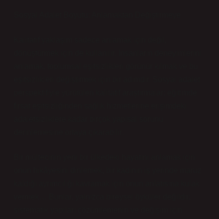
Sosyal Adalet Boyutu: Anlamaktan Değiştirmeye
Kalitatif yaklaşım sadece anlamak için değil,
dönüştürmek için de kullanılır. İnsanların deneyimlerini
anlamak, toplumsal eşitsizlikleri görünür kılmak ve bu
eşitsizlikleri değiştirmek için bir adımdır. Sosyal adalet
perspektifiyle yürütülen kalitatif araştırmalar; eğitimde
fırsat eşitsizliğinden sağlık hizmetlerine erişimdeki
adaletsizliklere kadar birçok yapısal sorunu
derinlemesine ortaya çıkarabilir.
Bir mültecinin yeni bir ülkedeki hayatını anlamak için
onun hikâyesini dinlemek, bir kadının iş yerinde maruz
kaldığı ayrımcılığı kavramak için onun anlatısına kulak
vermek… Bunlar, yalnızca bireysel öyküler değildir;
sistematik yapıları çözümlemenin ve değişim için