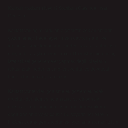
Kalitatif Yaklaşım Nedir? Sayıların Ötesinde İnsan
Deneyimi
Kalitatif yaklaşım, olguları ölçmekten çok anlamlarını
çözümlemeyi hedefleyen, insan davranışlarını ve
toplumsal süreçleri onların içinden bakarak anlamaya
çalışan bir araştırma yöntemidir. Bu yaklaşımda amaç,
istatistiksel genellemeler yapmak değil, olayların
arkasındaki nedenleri, motivasyonları ve duygusal
bağlamları ortaya çıkarmaktır.
Kalitatif yöntemler; görüşmeler, gözlemler, odak
grupları, derinlemesine anlatılar ve etnografik
çalışmalar gibi araçlarla insanların deneyimlerini
doğrudan anlamaya çalışır. Bu sayede her bireyin
hikâyesi, daha geniş toplumsal yapıları anlamamız için