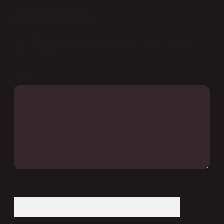
Bir yanıt yazın
E-posta adresiniz yayınlanmayacak.
Gerekli alanlar
*
ile işaretlenmişlerdir
Yorum
İsim*