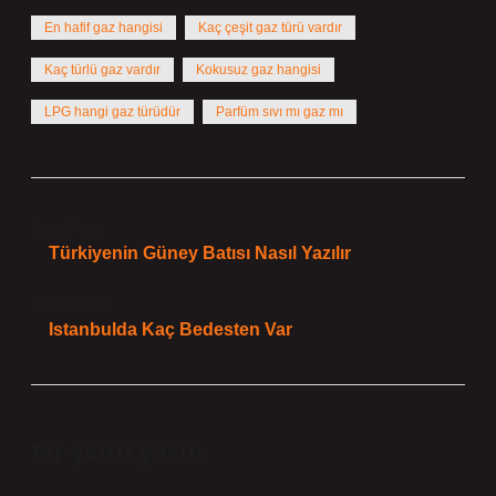
En hafif gaz hangisi
Kaç çeşit gaz türü vardır
Kaç türlü gaz vardır
Kokusuz gaz hangisi
LPG hangi gaz türüdür
Parfüm sıvı mı gaz mı
Önceki Yazı
Türkiyenin Güney Batısı Nasıl Yazılır
Sonraki Yazı
Istanbulda Kaç Bedesten Var
Bir yanıt yazın