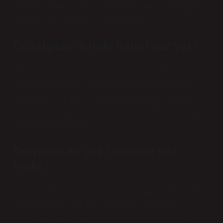
kesilmiş çimen kokusuna benzeyen renksiz bir gazdır.
Fosgen sıvılaştırılmış halde depolanır.
Doğalgazın içinde hangi gaz var?
Petrol türevi olan doğal gaz, yanıcı, havadan hafif,
renksiz ve kokusuz bir gazdır. Başlıca metan (CH4) ve
etan (C2H6) olmak üzere çeşitli hidrokarbonlardan
oluşur. Yer altında, genellikle petrolle birlikte veya gaz
yataklarında bulunur.
Dünyada en çok bulunan gaz
nedir?
Atmosferde bulunan ve oranları değişmeyenler; %78 ile
azot ilk sırada, %21 ile oksijen ikinci sırada yer
almaktadır. Geriye kalan %1’lik kısım ise inert gazlar