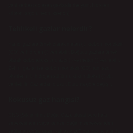
yani serbest dolaşan gazlardır (helyum, hidrojen,
kripton, argon, neon, ksenon).
Tehlikeli gazlar nelerdir?
Yanıcı gazlara örnek olarak metan ( ), karbon monoksit
(CO) ve hidrojen ( ) verilebilir. Boğucu gazlara örnek
olarak karbondioksit ( ), azot ( ) ve metan ( ) verilebilir.
Zehirli gazlar ise karbon monoksit (CO), tüm azot
oksitleri (N), hidrojen sülfür ( ), kükürt dioksit ( ) vb.
verilebilir. Gazlardan oluşur. Duruma göre değişir.
Kokusuz gaz hangisi?
CNG (Sıkıştırılmış Doğal Gaz), ulusal boru hattı
şebekesinden veya kentsel dağıtım şebekesinden
sağlanan doğal gazın yaklaşık 200 bar basınç altında