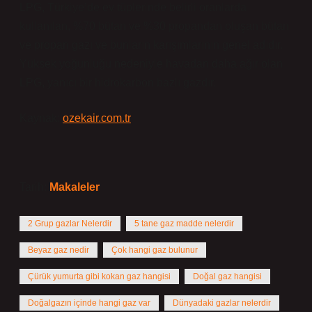
LPG, Türkiye’de ev tüplerinde belirli oranlarda
kullanılan, %70 bütan ve %30 propandan oluşan bütan
ve propan gazı ve bunların karışımlarının genel adıdır.
Yüksek yoğunluğu nedeniyle havadan daha ağır olan
LPG, yanıcı bir hidrokarbon bazlı gazdır.
Kaynak:
ozekair.com.tr
Tarih:
Makaleler
2 Grup gazlar Nelerdir
5 tane gaz madde nelerdir
Beyaz gaz nedir
Çok hangi gaz bulunur
Çürük yumurta gibi kokan gaz hangisi
Doğal gaz hangisi
Doğalgazın içinde hangi gaz var
Dünyadaki gazlar nelerdir