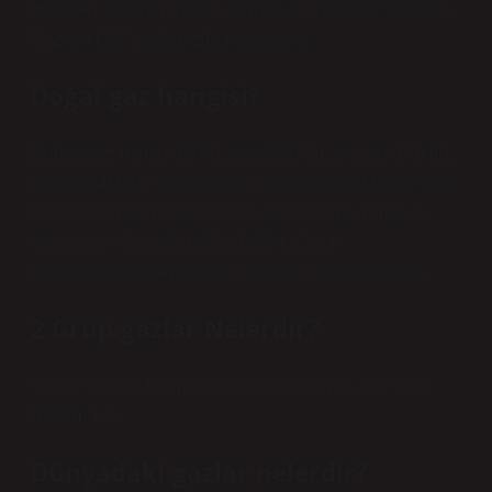
Hidrojen sülfürün ayrıntılı kimyasal özellikleri “Tehlikeli
Gazlar/H2S” sayfamızda bulunabilir.
Doğal gaz hangisi?
Doğal gaz; metan (CH4), etan (C2H8), propan (C3H8),
bütan (C4H10), karbondioksit (CO2), azot (N2), helyum
(He) ve hidrojen sülfür (H2S), fosil kökenli, renksiz,
kokusuz ve havadan daha hafiftir. Çeşitli
hidrokarbonlardan oluşan yanıcı bir gaz karışımıdır.
2 Grup gazlar Nelerdir?
Sınıf 2: Gazlar Bu maddelerin basıncı 101,3 kPa’dır
(Bölüm 14).
Dünyadaki gazlar nelerdir?