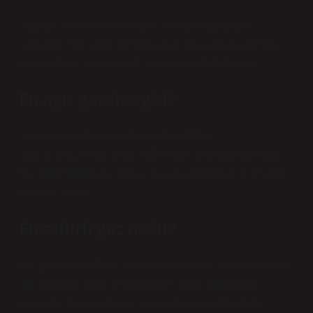
Sanayi sektörlerinde en çok sıvılaştırılan gazlar
şunlardır: Sıvı azot, helyum, asetilen, kaynak gazları,
karbondioksit, argon gazı, oksijen gazı, hidrojen.
En ağır gaz hangisi?
XenonGenelGörünümRenksiz gazAtom
ağırlığı131,293(6) g·mol−1Elektron yapılandırması[Kr]
5s² 4d10 5p6Enerji düzeyi başına elektron2, 8, 18, 18,
833 ek satırlar
En zehirli gaz nedir?
Fosgen veya IUPAC tarafından karbonil diklorür olarak
adlandırılan, COCl2 formülüne sahip organik bir
bileşiktir. Kokusu düşük konsantrasyonlarda taze