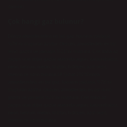
damıtık).
Çok hangi gaz bulunur?
Dünya atmosferindeki en bol gaz, havanın yaklaşık
%78’ini oluşturan azottur. Oksijen, atmosferdeki en bol
ikinci gazdır ve yaklaşık %21’ini oluşturur. Çok daha az
yaygın olan diğer gazlar arasında argon, karbondioksit,
neon, helyum, metan, kripton, hidrojen, azot oksit,
ksenon ve ozon bulunur.18 Şubat 2023Dünya
atmosferindeki en bol gaz, havanın yaklaşık %78’ini
oluşturan azottur. Oksijen, atmosferdeki en bol ikinci
gazdır ve yaklaşık %21’ini oluşturur. Çok daha az
yaygın olan diğer gazlar arasında argon, karbondioksit,
neon, helyum, metan, kripton, hidrojen, azot oksit,
ksenon ve ozon bulunur.