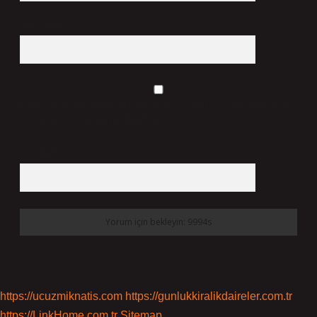
Web Sitesi
Daha sonraki yorumlarımda kullanılması için adım, e-posta adresim ve
site adresim bu tarayıcıya kaydedilsin.
9 - 5 kaçtır?
*
https://ucuzmiknatis.com
https://gunlukkiralikdaireler.com.tr
https://LinkHome.com.tr
Sitemap