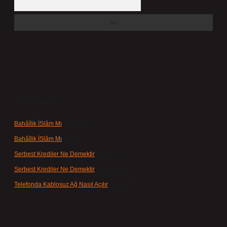
Son yorumlar
Bahâîlik İSlâm Mı
için
admin
Bahâîlik İSlâm Mı
için
Ayşe
Serbest Krediler Ne Demektir
için
admin
Serbest Krediler Ne Demektir
için
Şeyda
Telefonda Kablosuz Ağ Nasıl Açılır
için
admin