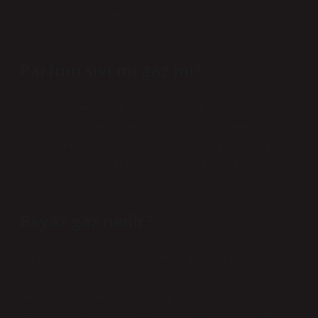
sıkıştırılmasıyla elde edilir. CNG, kokusuz, renksiz ve
toksik olmayan bir gaz fazı yakıttır.
Parfüm sıvı mı gaz mı?
Parfüm ve deodorant gibi maddelerin sıvıdan gaz
haline geçiş süreleri farklıdır. Bu sıvı maddelerin
içeriğinden dolayı kokuları anında yayılır ve bir süre
sonra gaz haline geçerek kaybolur. Hızlı buharlaştıkları
için gaz olarak kabul edilirler.
Beyaz gaz nedir?
İçindekiler. Tarihsel olarak beyaz gaz olarak bilinen bu,
sıvı bir petrol yakıtıdır (%100 hafif hidrojenle işlenmiş
damıtık). Tarihsel olarak beyaz gaz olarak bilinen bu,
sıvı bir petrol yakıtıdır (%100 hafif hidrojenle işlenmiş