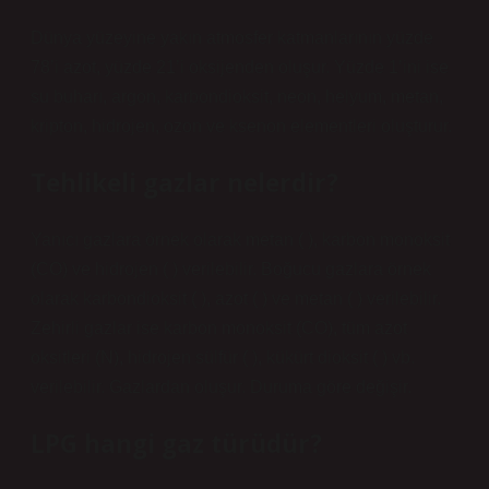
Dünya yüzeyine yakın atmosfer katmanlarının yüzde
78’i azot, yüzde 21’i oksijenden oluşur. Yüzde 1’ini ise
su buharı, argon, karbondioksit, neon, helyum, metan,
kripton, hidrojen, ozon ve ksenon elementleri oluşturur.
Tehlikeli gazlar nelerdir?
Yanıcı gazlara örnek olarak metan ( ), karbon monoksit
(CO) ve hidrojen ( ) verilebilir. Boğucu gazlara örnek
olarak karbondioksit ( ), azot ( ) ve metan ( ) verilebilir.
Zehirli gazlar ise karbon monoksit (CO), tüm azot
oksitleri (N), hidrojen sülfür ( ), kükürt dioksit ( ) vb.
verilebilir. Gazlardan oluşur. Duruma göre değişir.
LPG hangi gaz türüdür?