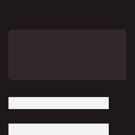
E-posta adresiniz yayınlanmayacak.
Gerekli alanlar
*
ile işaretlenmişlerdir
Yorum
İsim*
E-Posta*