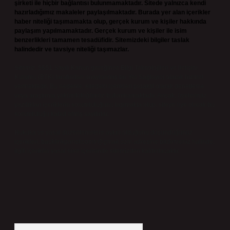
şirketi ile hiçbir bağlantısı bulunmamaktadır. Sitede yalnızca kendi
hazırladığımız makaleler paylaşılmaktadır. Burada yer alan içerikler
haber niteliği taşımamakta olup, gerçek kurum ve kişiler hakkında
paylaşım yapılmamaktadır. Gerçek kurum ve kişiler ile isim
benzerlikleri tamamen tesadüfidir. Sitemizdeki bilgiler taslak
halindedir ve tavsiye niteliği taşımazlar.
Sitemiz, 5651 Sayılı Kanun gereğince Bilgi Teknolojileri ve İletişim
Kurumu (BTK) tarafından onaylanmış bir Yer Sağlayıcı olarak hizmet
vermektedir. Bu nedenle, sitedeki içerikleri proaktif olarak denetleme
veya araştırma yükümlülüğümüz bulunmamaktadır. Ancak, üyelerimiz
yazdıkları içeriklerin sorumluluğunu taşımakta olup, siteye üye olarak bu
sorumluluğu kabul etmiş sayılırlar.
Hukuka ve yasal düzenlemelere aykırı olduğunu düşündüğünüz
içerikleri,
backlinkpanelicomtr@gmail.com
adresine bildirmeniz halinde,
ilgili içerikler yasal süre içerisinde sitemizden kaldırılacaktır.
Arama