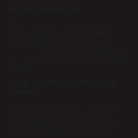
En hafif gaz hangisi?
Hidrojen, sembolü H ve atom numarası 1 olan bir
kimyasal elementtir. Renksiz, kokusuz, metalik
olmayan, tatsız ve oldukça yanıcı olan ve normal
sıcaklık ve basınçta H2 olarak bulunan iki atomlu bir
gazdır. 1,00794 g/mol atom kütlesiyle tüm elementlerin
en hafifidir.
Çürük yumurta gibi kokan gaz
hangisi?
Hidrojen sülfür, kimyasal formülü H2S olan renksiz,
kötü kokulu (çürük yumurta benzeri), zehirli, aşındırıcı
ve yanıcı bir gazdır. Ayrıca kanalizasyon gazı veya
kanalizasyon arıtma tesisi gazı olarak da bilinir.