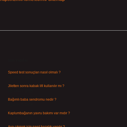
Sidebar
Son Yazılar
Speed test sonuçları nasıl olmalı ?
Ağustos 8, 2026
Jiletten sonra kabak lifi kullanılır mı ?
Ağustos 7, 2026
Bağımlı baba sendromu nedir ?
Ağustos 6, 2026
Kaplumbağanın yavru bakımı var mıdır ?
Ağustos 5, 2026
Ava çıkmak için nasıl hazırlık yapılır ?