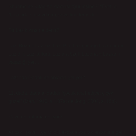
Shurimşine Kitap Açıklaması “Şurimşine?” “Evet, o.”
“Lazcada en sevdiğim, sevgilim demektir.”
Bir Laz kızına ne denir?
Lazi Bozo » Laz kızı Lazi Bi » Laz çocuğu Lazebura »
Laz dili, Laz kültürü, Lazlara özgü Lazona » Lazların
yaşadığı yer…
Lazcada Dadali ne anlama geliyor?
11. dada, dadala, dadali “çocuklara hediye; çiçek;
güzel” (Marr, 1910, s. 137a; de Jong, 2004, s. 18b).
Pavri ne anlama geliyor?
Ancak, “pavri” (ფავრი) Lazcada yaprak anlamına gelir