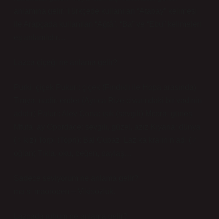
anlamına gelir. Türkçede kullanılan “Atabay” kelimesi
ile Arapçada kullanılan “Ağtâ”, “Ba” ve “Ebu” kelimeleri
eş anlamlıdır…
Lazca çiçeği ne anlama gelir?
Purki: çiçek Pukuri: çiçek (Fındıklı ile Hopa arasında)
Timya: nadir, ender (Ayrıca Rize civarındaki bir vadinin
adıdır) Paluri: Alev Çona: ışık (sevgili) Mcora: güneş
Mtuta: ay Opordace: sevgili, güzel, aziz Kiyana: dünya
(♀ kız) Torpi (Topri): Bal Gubaz: Lazika kralının adı (♂
oğlan) Tıkla, oku, beğen, paylaş…
Sadece seviyorum ne anlama gelir?
ma si maoropen – Vikisözlük.
Lazcada ruhum ne anlama gelir?