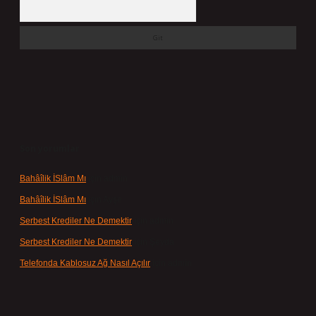
Arama
Son yorumlar
Bahâîlik İSlâm Mı
için
admin
Bahâîlik İSlâm Mı
için
Ayşe
Serbest Krediler Ne Demektir
için
admin
Serbest Krediler Ne Demektir
için
Şeyda
Telefonda Kablosuz Ağ Nasıl Açılır
için
admin