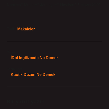
Nasılsın? Mučore? /Mučoşire? Nasılsın? 5 Mayıs 2020
Tarih:
Makaleler
Önceki Yazı
İDol Ingilizcede Ne Demek
Sonraki Yazı
Kaotik Duzen Ne Demek
Bir yanıt yazın