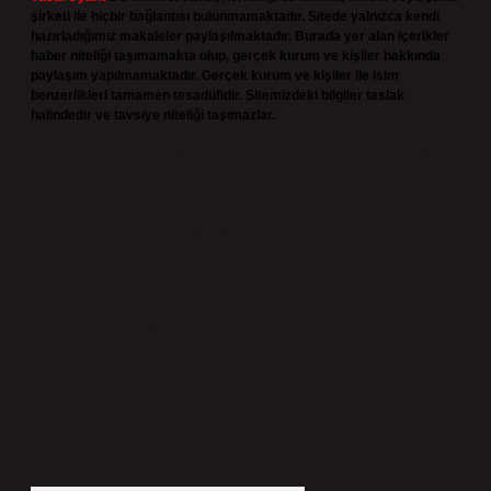
şirketi ile hiçbir bağlantısı bulunmamaktadır. Sitede yalnızca kendi
hazırladığımız makaleler paylaşılmaktadır. Burada yer alan içerikler
haber niteliği taşımamakta olup, gerçek kurum ve kişiler hakkında
paylaşım yapılmamaktadır. Gerçek kurum ve kişiler ile isim
benzerlikleri tamamen tesadüfidir. Sitemizdeki bilgiler taslak
halindedir ve tavsiye niteliği taşımazlar.
Sitemiz, 5651 Sayılı Kanun gereğince Bilgi Teknolojileri ve İletişim
Kurumu (BTK) tarafından onaylanmış bir Yer Sağlayıcı olarak hizmet
vermektedir. Bu nedenle, sitedeki içerikleri proaktif olarak denetleme
veya araştırma yükümlülüğümüz bulunmamaktadır. Ancak, üyelerimiz
yazdıkları içeriklerin sorumluluğunu taşımakta olup, siteye üye olarak bu
sorumluluğu kabul etmiş sayılırlar.
Hukuka ve yasal düzenlemelere aykırı olduğunu düşündüğünüz
içerikleri,
backlinkpanelicomtr@gmail.com
adresine bildirmeniz halinde,
ilgili içerikler yasal süre içerisinde sitemizden kaldırılacaktır.