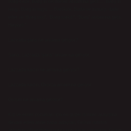
Barg-Gule, Barg’ın kelimeleri anlamına gelir…. Barg’ın
rengi, Barg’ın suyu…. BarGule, Buda ve Indra’yı ifade
eder ve “Barg taşı”, “Barg sarkıtı”, “Barg” anlamına gelir.
Heykeli ”
Lazcada şans ne anlama geliyor?
Şana, Lazcada “şans” anlamına geliyor.
Lazcada kadın ne anlama geliyor?
Lazcada kadın, Oxorca anlamına geliyor.
Gülüm ne anlama geliyor?
Kız ve erkek çocukları için en güzel isimleri arayışına
devam eden anne baba adayları, Gülüm isminin
anlamını öğrendikten sonra son kararı veriyorlar. Gülüm