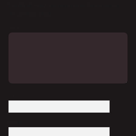
E-posta adresiniz yayınlanmayacak.
Gerekli alanlar
*
ile işaretlenmişlerdir
Yorum
İsim*
E-Posta*