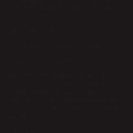
isminin anlamı şu şekilde: İsmin anlamı “Gül kadar
güzel olanı seviyorum.”
Mutlu ne anlama geliyor?
Şana, Lazcada “mutluluk” anlamına geliyor.
Lazcada Çuri ne anlama geliyor?
Lazcada kelimenin sonundaki “i” harfi önemlidir.
Sadece kadın cinsel organı için (bkz: çuri). Aslında
Fındıklı/arhavi/hopa lehçelerinde çuii/çuği olarak da
söylenebilir. Bazı kişiler kolaylık olması için sonundaki
“i” harfini söylemeyebilir, ancak kelimenin tam karşılığı
Laz is çuri.
Muçore ne demek?