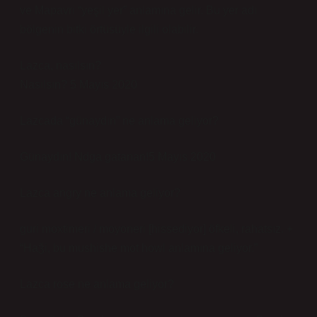
ve Mapavri “yeşil yer” anlamına gelir. Bu yer adı
bölgenin bitki örtüsüyle ilgili olabilir.
Lazca, nasılsın?
Nasılsın? 5 Mayıs 2020
Lazcada “günaydın” ne anlama geliyor?
Günaydın! Ndga gatanan!5 Mayıs 2020
Lazca angry ne anlama geliyor?
guri moxtimeri / moyoneri [hissediyor] öfkeli, rahatsız. +
“Haǯi, bu mushishe mot howl anlamına geliyor.”
Lazca rose ne anlama geliyor?