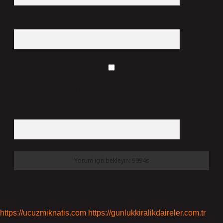
Web Sitesi
Daha sonraki yorumlarımda kullanılması için adım, e-posta adresim ve
site adresim bu tarayıcıya kaydedilsin.
6 + 2 kaçtır?
*
https://ucuzmiknatis.com
https://gunlukkiralikdaireler.com.tr