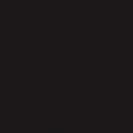
Gülüm! Gyuli resmi! Beni yaktın ve bir tarikata
dönüştürdün! Si ma domčvi do domxali!5 Mayıs 2020
Lazca’da kız ne anlama geliyor?
ANNE = NANA, BABA = BABA (EBA), DEDE = P’AP’U
NINE = BEDİ (didi Nana), KADIN = OXORZA
(OXORCA), KIZ = BOZOMOTA (BOSTA), ERKEKLER
= BİÇ’İ / K’OÇİ (ERKEK), ÇOCUK = BERET YAŞLI
ADAM = KÖTÜ YAŞLI KADIN = DİDA Bunun dışında
farklı bölgelerde farklı kelimeler yazılıp söylenmektedir.
Lazca kardeş ne ​​anlama geliyor?
Atabay, Akabey, ağabey ve büyük kardeş “asli dişi
ruhundan gelen” veya “asli dişi ruhundan gelen”