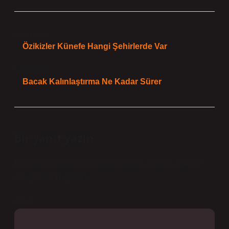
Önceki Yazı
Özikizler Künefe Hangi Şehirlerde Var
Sonraki Yazı
Bacak Kalınlaştırma Ne Kadar Sürer
Bir yanıt yazın
E-posta adresiniz yayınlanmayacak.
Gerekli alanlar
*
ile işaretlenmişlerdir
Yorum