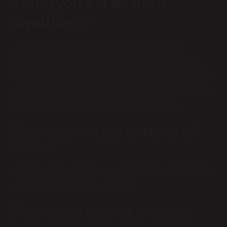
İzolasyon astarı nasıl
uygulanır?
1 kova izotermal izolasyon astarı; Alt tabakanın
yapısına bağlı olarak 100-120 m2 alanı kaplar. Diğer
dış cephe astarları gibi rulo ile uygulanır ve yüzey iyice
doyurulur. Kuruma kapalı havalarda 2-3 saatte, açık ve
güneşli havalarda ise yarım saatte gerçekleşir.
İzolasyon astarı ne kadar sürede
kurur?
Kuruma Süresi Son kat boya uygulamasına geçmeden
önce 24 saat beklenmesi önerilir.
İzolasyonda astar ne işe yarar?