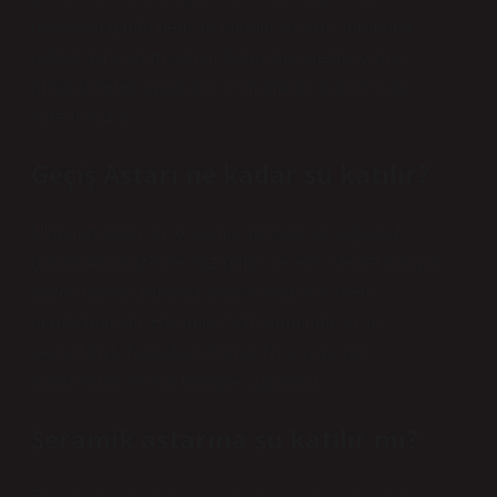
uygulandığında nem ve rutubet yalıtımı sorununa
radikal bir çözüm sunar. Sprey poliüretan köpük,
püskürtülerek uygulanır ve mümkün olan en kısa
sürede kurur.
Geçiş Astarı ne kadar su katılır?
Uygulamadan önce şişmiş, gevşek ve sağlıksız
görünümlü yüzeyler kazınmalı ve eski sentetik boyalı
yüzey hafifçe zımparalanarak yağ ve kirden
arındırılmalıdır. Hacimce %10 oranında su ile
seyreltilmiş Transition Primer fırça veya rulo
kullanılarak tek kat halinde uygulanır.
Seramik astarına su katılır mı?