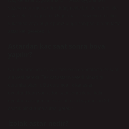
Kaç kat astar uygulanmalıdır? Astar uygulaması
yüzeyin durumuna göre değişmekle birlikte, genellikle
astar tek kat uygulanır. Uygulanacak yüzeyin emiciliği
yüksekse veya büyük pürüzlülüğe sahipse, birden fazla
astar katı gerekebilir.
Astardan kaç saat sonra boya
yapılır?
Ürünler arasında zaman farkı olsa da ortalama 24 saat
sürmesi gerekir. Tek kat astarın yeterli olmadığı
durumlar olabilir. Bu durumda ilk kat astar
uygulandıktan sonra dört saat sonra ikinci katın
uygulanması gerekir. Solvent bazlı boyalar için 24
saatlik bir kuruma süresi gerekir.
İzolak astar nedir?