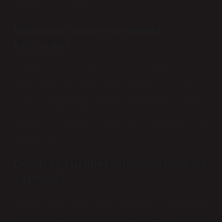
nem önleyici astardır.
Dönüşüm astarı nerelerde
kullanılır?
Solvent bazlı boya üzerine su bazlı iç cephe boyası
uygulanarak değişiklik istendiğinde geçiş astarı olarak
kullanılır. Ayrıca her türlü beton, gazbeton, briket, tuğla,
sıva ve benzeri mineral yüzeylerde son kat kaplama
ürünlerinin uygulanmasından önce iç cephelerde astar
olarak kullanılır.
Duvarda rutubet olmaması için ne
yapmalı?
Nemden kaçınırken nelere dikkat etmeliyiz? Mümkünse
kıyafetlerinizi dışarıda kurutun. Nem önleyici cihazlar