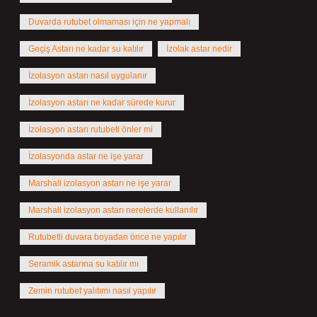
Duvarda rutubet olmaması için ne yapmalı
Geçiş Astarı ne kadar su katılır
İzolak astar nedir
İzolasyon astarı nasıl uygulanır
İzolasyon astarı ne kadar sürede kurur
İzolasyon astarı rutubeti önler mi
İzolasyonda astar ne işe yarar
Marshall izolasyon astarı ne işe yarar
Marshall izolasyon astarı nerelerde kullanılır
Rutubetli duvara boyadan önce ne yapılır
Seramik astarına su katılır mı
Zemin rutubet yalıtımı nasıl yapılır