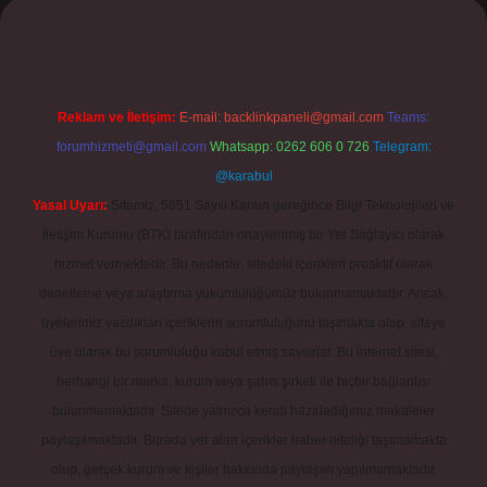
Reklam ve İletişim:
E-mail:
backlinkpaneli@gmail.com
Teams:
forumhizmeti@gmail.com
Whatsapp: 0262 606 0 726
Telegram:
@karabul
Yasal Uyarı:
Sitemiz, 5651 Sayılı Kanun gereğince Bilgi Teknolojileri ve
İletişim Kurumu (BTK) tarafından onaylanmış bir Yer Sağlayıcı olarak
hizmet vermektedir. Bu nedenle, sitedeki içerikleri proaktif olarak
denetleme veya araştırma yükümlülüğümüz bulunmamaktadır. Ancak,
üyelerimiz yazdıkları içeriklerin sorumluluğunu taşımakta olup, siteye
üye olarak bu sorumluluğu kabul etmiş sayılırlar. Bu internet sitesi,
herhangi bir marka, kurum veya şahıs şirketi ile hiçbir bağlantısı
bulunmamaktadır. Sitede yalnızca kendi hazırladığımız makaleler
paylaşılmaktadır. Burada yer alan içerikler haber niteliği taşımamakta
olup, gerçek kurum ve kişiler hakkında paylaşım yapılmamaktadır.