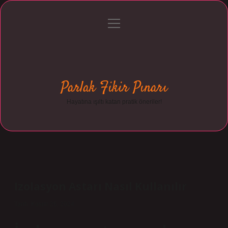
menüyü
Anasayfa
Gizlilik Politikası
Yasal Uyarı
aç
Hakkımızda
Parlak Fikir Pınarı
Hayatına ışıltı katan pratik öneriler!
Izolasyon Astarı Nasıl Kullanılır
Tarih: Kasım 26, 2024