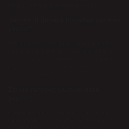
kullanın. Nem boyasını iç mekanda kurutun.
Rutubetli duvara boyadan önce ne
yapılır?
Küflü duvara boya uygulamadan önce, boyamadan
önce duvara küf önleyici astar uygulamak önemlidir.
Uygulanan astar, duvarın küfü yakalamasına yardımcı
olacaktır. Bu, küf tekrar istila ederse küfün boyaya
yayılmasını önleyecektir.
Zemin rutubet yalıtımı nasıl
yapılır?
Nemle mücadelede en net çözümlerden biri sprey
köpüklerdir. Polistiren köpükten daha etkili olan sprey
poliüretan köpük, inşaat sırasında şap altına