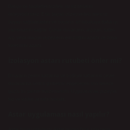
Banyo ve tuvaletlerinizdeki su sızıntılarını
önleyebilirsiniz. Eski boyalı yüzeylerdeki mevcut
boyayı sağlamlaştırır ve boyanın alt tabakaya daha iyi
yapışmasını sağlar. Çıplak duvarların, alçıpan, saten
alçı veya macun yüzeylerin emiciliğini azaltır ve boya
tüketimini azaltır.
İzolasyon astarı rutubeti önler mi?
Binaların zemin katlarına ve bodrum katlarının çevre
duvarlarına nemin girmesini engelleyen son derece
güçlü bir yalıtım malzemesidir. Uygulanacak yüzeyler
toz ve kirden arındırılmalıdır.
Astar uygulaması nasıl yapılır?
Astar boya uygulayın: Astar boyayı fırça, rulo veya