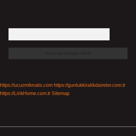
Daha sonraki yorumlarımda kullanılması için adım, e-posta adresim ve
site adresim bu tarayıcıya kaydedilsin.
5 + 3 kaçtır?
*
https://ucuzmiknatis.com
https://gunlukkiralikdaireler.com.tr
https://LinkHome.com.tr
Sitemap