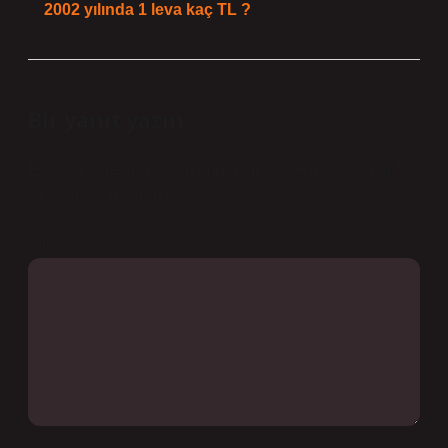
2002 yılında 1 leva kaç TL ?
Bir yanıt yazın
E-posta adresiniz yayınlanmayacak.
Gerekli alanlar
*
ile işaretlenmişlerdir
Yorum