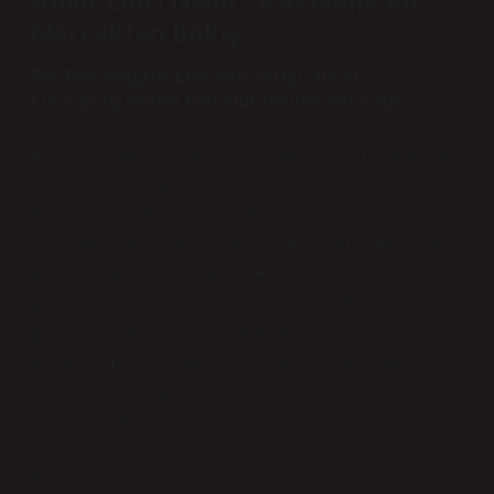
İtibar Emri Nedir? Psikolojik Bir
Mercekten Bakış
Bir Psikoloğun Meraklı Girişi: İnsan
Davranışlarının Derinliklerine Yolculuk
İnsan davranışları, aslında son derece karmaşık ve çok
katmanlıdır. Her gün karşılaştığımız sayısız durum,
bilinçli ya da bilinçsiz biçimde bizleri şekillendirir,
yönlendirir ve bazen bizi, başkalarının gözünde nasıl
göründüğümüze dair düşüncelerimizle harekete
geçmeye zorlar. Özellikle toplumda kabul görmek,
güven kazanmak ve onaylanmak gibi evrensel
ihtiyaçlarımız, davranışlarımızı sıkça şekillendiren
unsurlardır. Bu bağlamda “itibar” ve onun nasıl
yönlendirilebileceği önemli bir yer tutar.
Bir psikolog olarak, bazen insanın en güçlü