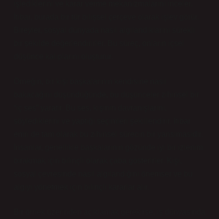
işlediklerini ve karar verme mekanizmalarını inceler.
İtibar, burada bir tür bilişsel çerçeve olarak işlev görür.
Bireyler, sosyal dünyada nasıl algılandıklarını sürekli
bir şekilde değerlendirirler. Bu süreç, onların içsel
düşünce kalıplarını oluşturur.
Örneğin, bir kişi başkalarının kendisine nasıl
bakacağını düşündüğünde, bu düşünceler zihinsel bir
“iç ses” yaratır. Bu ses, kişinin davranışlarını,
söylediklerini ve yaptığı seçimleri şekillendirir. İtibar
emri de tam olarak bu zihinsel sürecin bir yansımasıdır.
İnsanlar, genellikle başkalarının gözünde iyi bir izlenim
bırakmak için bilinçli olarak çaba gösterirler. Kişi,
sosyal çevresinde nasıl algılandığını önemser ve bu
algıyı yönetmek için bilinçli kararlar alır.
Bir örnek üzerinden açıklamak gerekirse, iş dünyasında