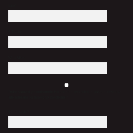
İsim*
E-Posta*
Web Sitesi
Daha sonraki yorumlarımda kullanılması için adım, e-posta adresim ve
site adresim bu tarayıcıya kaydedilsin.
10 - 4 kaçtır?
*