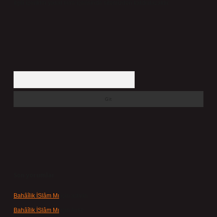
ilgili içerikler yasal süre içerisinde sitemizden kaldırılacaktır.
Arama
Son yorumlar
Bahâîlik İSlâm Mı
için
admin
Bahâîlik İSlâm Mı
için
Ayşe