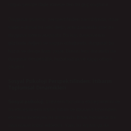
uygun şekilde ifade etmeye iten bir güç oluşturur.
Duygusal psikoloji perspektifinden bakıldığında, itibar
sadece dışsal bir ödül değil, aynı zamanda içsel bir
duygusal tatmin arayışıdır. Bir kişi, başkalarının
gözünde değerli ve saygın olduğunda, duygusal bir
huzur ve denge hissi yaşar. Bunun tersi durumda ise
duygusal dengesizlik, huzursuzluk ve kaygı ortaya
çıkabilir.
Sosyal Psikoloji Perspektifinden: İtibarın
Toplumsal Dinamikleri
Sosyal psikoloji
, bireylerin toplumla etkileşimlerini ve
bu etkileşimlerin kişilik, tutum ve davranış üzerindeki
etkilerini inceleyen bir disiplindir. İtibar, toplumsal bir
inşa olarak kabul edilebilir. Yani, bir kişinin ya da