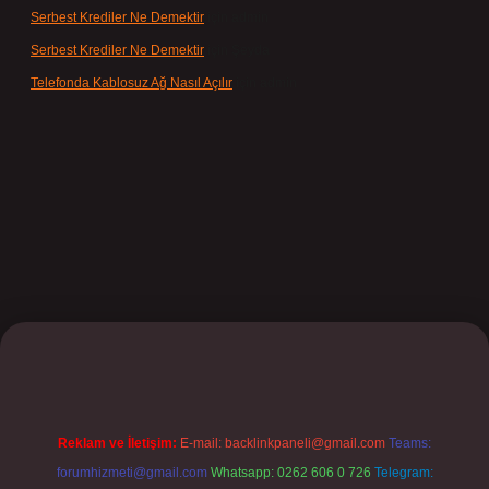
Serbest Krediler Ne Demektir
için
admin
Serbest Krediler Ne Demektir
için
Şeyda
Telefonda Kablosuz Ağ Nasıl Açılır
için
admin
et
Reklam ve İletişim:
E-mail:
backlinkpaneli@gmail.com
Teams:
forumhizmeti@gmail.com
Whatsapp: 0262 606 0 726
Telegram: