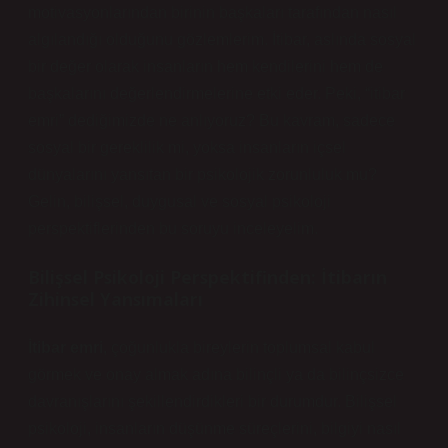
motivasyonlarından birinin başkaları tarafından nasıl
algılandığı olduğunu gözlemlerim. İtibar, aslında sosyal
bir değer olarak insanların hem kendilerini hem de
başkalarını değerlendirmelerine etki eder. Peki, “itibar
emri” dediğimizde ne anlıyoruz? Bu kavram, sadece
sosyal bir gereklilik mi, yoksa insanların içsel
dünyalarını yansıtan bir psikolojik zorunluluk mu?
Gelin, bilişsel, duygusal ve sosyal psikoloji
perspektiflerinden bu soruyu inceleyelim.
Bilişsel Psikoloji Perspektifinden: İtibarın
Zihinsel Yansımaları
İtibar emri
, çoğunlukla bireylerin toplumsal kabul
görmek ve onay almak adına bilinçli ya da bilinçsizce
davranışlarını şekillendirdikleri bir durumdur. Bilişsel
psikoloji, insanların düşünme süreçlerini, bilgiyi nasıl