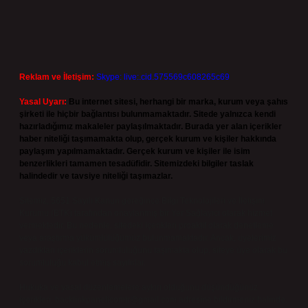
Reklam ve İletişim:
Skype: live:.cid.575569c608265c69
Yasal Uyarı:
Bu internet sitesi, herhangi bir marka, kurum veya şahıs
şirketi ile hiçbir bağlantısı bulunmamaktadır. Sitede yalnızca kendi
hazırladığımız makaleler paylaşılmaktadır. Burada yer alan içerikler
haber niteliği taşımamakta olup, gerçek kurum ve kişiler hakkında
paylaşım yapılmamaktadır. Gerçek kurum ve kişiler ile isim
benzerlikleri tamamen tesadüfidir. Sitemizdeki bilgiler taslak
halindedir ve tavsiye niteliği taşımazlar.
Sitemiz, 5651 Sayılı Kanun gereğince Bilgi Teknolojileri ve İletişim
Kurumu (BTK) tarafından onaylanmış bir Yer Sağlayıcı olarak hizmet
vermektedir. Bu nedenle, sitedeki içerikleri proaktif olarak denetleme
veya araştırma yükümlülüğümüz bulunmamaktadır. Ancak, üyelerimiz
yazdıkları içeriklerin sorumluluğunu taşımakta olup, siteye üye olarak bu
sorumluluğu kabul etmiş sayılırlar.
Hukuka ve yasal düzenlemelere aykırı olduğunu düşündüğünüz
içerikleri,
backlinkpanelicomtr@gmail.com
adresine bildirmeniz halinde,