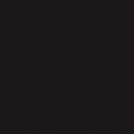
arzusu, duygusal bir ihtiyaç olarak bireylerin
davranışlarını yönlendirir. Duygusal psikoloji, bireylerin
hislerini, duygusal tepkilerini ve bu duyguların
davranışlara nasıl dönüştüğünü inceler. İtibar, duygusal
tepkilerle doğrudan ilişkilidir.
Örneğin, bir kişi toplum içinde itibarlı bir konumda
olduğunda, genellikle olumlu duygular hisseder. Bu,
güven, mutluluk ve tatmin gibi duyguları içerir. Ancak,
itibar kaybı yaşanması durumunda, utanç, kaygı ve
hatta depresyon gibi olumsuz duygular ortaya çıkabilir.
İtibar emri burada devreye girer çünkü insan,
başkalarına kendini nasıl sunduğunun duygusal
sonuçlarını anında hisseder. İnsanlar, sosyal
ortamlarda saygınlık kazanmak için doğal olarak daha
olumlu duygusal yanıtlar almak isterler. Bu da,
bireylerin kendilerini sürekli olarak toplumsal kurallara