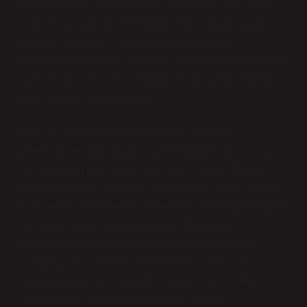
grubun “itibarlı” kabul edilmesi, toplumun değerlerine,
normlarına ve gruptaki diğer bireylerin davranışlarına
bağlıdır. İtibar emri, sosyal psikolojinin temel
kavramlarından biridir çünkü bu, bireylerin toplumsal bir
varlık olarak nasıl şekillendiğini ve toplumsal normları
nasıl içselleştirdiğini gösterir.
İnsanlar, toplumsal normlara uyum sağlama
gerekliliğiyle davranışlarını şekillendirirler. Bu, sosyal
etkileşimlerin doğasında var olan bir güçtür. Toplum,
belirli meslekleri, değerleri ve başarıları “itibarlı” olarak
kabul eder ve bireyler bu değerlerle uyumlu davranmak
için doğal olarak çaba gösterirler. Örneğin, bir
akademisyen, bilimsel başarısı kadar, toplumdaki
saygınlığı ve akademik çevrelerdeki itibarı ile de
değerlendirilebilir. Bu durum, sosyal psikolojideki
“sosyal onay” arayışıyla doğrudan ilişkilidir.