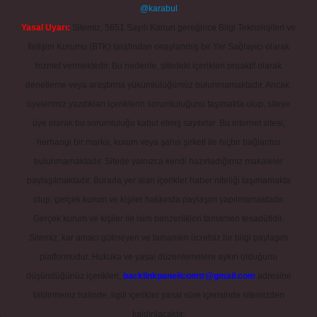
@karabul
Yasal Uyarı:
Sitemiz, 5651 Sayılı Kanun gereğince Bilgi Teknolojileri ve
İletişim Kurumu (BTK) tarafından onaylanmış bir Yer Sağlayıcı olarak
hizmet vermektedir. Bu nedenle, sitedeki içerikleri proaktif olarak
denetleme veya araştırma yükümlülüğümüz bulunmamaktadır. Ancak,
üyelerimiz yazdıkları içeriklerin sorumluluğunu taşımakta olup, siteye
üye olarak bu sorumluluğu kabul etmiş sayılırlar. Bu internet sitesi,
herhangi bir marka, kurum veya şahıs şirketi ile hiçbir bağlantısı
bulunmamaktadır. Sitede yalnızca kendi hazırladığımız makaleler
paylaşılmaktadır. Burada yer alan içerikler haber niteliği taşımamakta
olup, gerçek kurum ve kişiler hakkında paylaşım yapılmamaktadır.
Gerçek kurum ve kişiler ile isim benzerlikleri tamamen tesadüfidir.
Sitemiz, kar amacı gütmeyen ve tamamen ücretsiz bir bilgi paylaşım
platformudur. Hukuka ve yasal düzenlemelere aykırı olduğunu
düşündüğünüz içerikleri,
backlinkpanelicomtr@gmail.com
adresine
bildirmeniz halinde, ilgili içerikler yasal süre içerisinde sitemizden
kaldırılacaktır.