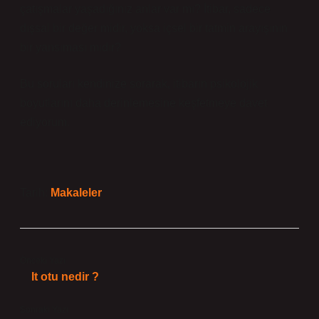
çatışmalar yaşadığınız anlar var mı? İtibar, sadece
dışsal bir değer midir, yoksa içsel bir tatmin arayışının
bir yansıması mıdır?
Bu soruları kendinize sorarak, itibarın psikolojik
boyutlarını daha derinlemesine keşfetmeye davet
ediyorum.
Tarih:
Makaleler
Önceki Yazı
It otu nedir ?
Sonraki Yazı