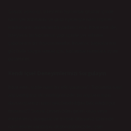
Sosyal psikoloji, bireylerin toplumsal gruplar içinde
nasıl yer aldıklarını ve grup üyeleriyle nasıl ilişkiler
kurduklarını anlamamıza yardımcı olur. İtibar emri de,
bireylerin bu toplumsal yapı içinde yer edinme
çabalarının bir dışavurumudur. İnsanlar, başkalarının
gözünde saygın olmak için, toplumsal normlara uyum
gösterirler.
Kendi İçsel Deneyimlerinizi Sorgulayın
İtibar emri, sizde nasıl bir etki yaratıyor? Toplumda nasıl
algılandığınızı düşündüğünüzde, bu algıların sizin
davranışlarınızı nasıl şekillendirdiğini fark edebiliyor
musunuz? Sosyal çevrenizden gelen onay veya
eleştirilerin, duygusal ve bilişsel dünyanız üzerinde
nasıl etkiler yarattığını düşündüğünüzde, içsel