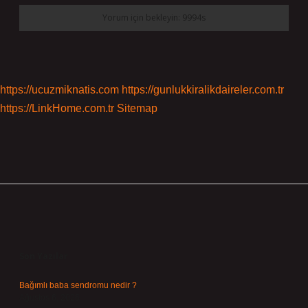
https://ucuzmiknatis.com
https://gunlukkiralikdaireler.com.tr
https://LinkHome.com.tr
Sitemap
Sidebar
Son Yazılar
Bağımlı baba sendromu nedir ?
Ağustos 6, 2026