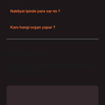
Önceki Yazı
Nakliyat işinde para var mı ?
Sonraki Yazı
Kanı hangi organ yapar ?
Bir yanıt yazın
E-posta adresiniz yayınlanmayacak.
Gerekli alanlar
*
ile işaretlenmişlerdir
Yorum