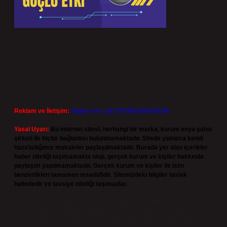
Reklam ve İletişim:
Skype: live:.cid.575569c608265c69
Yasal Uyarı:
Bu internet sitesi, herhangi bir marka, kurum veya şahıs
şirketi ile hiçbir bağlantısı bulunmamaktadır. Sitede yalnızca kendi
hazırladığımız makaleler paylaşılmaktadır. Burada yer alan içerikler
haber niteliği taşımamakta olup, gerçek kurum ve kişiler hakkında
paylaşım yapılmamaktadır. Gerçek kurum ve kişiler ile isim
benzerlikleri tamamen tesadüfidir. Sitemizdeki bilgiler taslak
halindedir ve tavsiye niteliği taşımazlar.
Sitemiz, 5651 Sayılı Kanun gereğince Bilgi Teknolojileri ve İletişim
Kurumu (BTK) tarafından onaylanmış bir Yer Sağlayıcı olarak hizmet
vermektedir. Bu nedenle, sitedeki içerikleri proaktif olarak denetleme