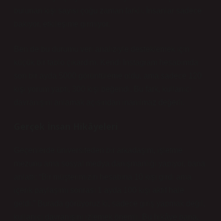
bulunan kişi sayısı çoğu zaman farklı. İnsanlar sadece
bakıyor, etkileşime girmiyor.
Ben de bu durumu veri analiziyle desteklemek için
küçük bir tablo çıkardım. Kendi Instagram hesabımda
son bir ayda 5000 görüntüleme oldu, ama sadece 120
kişi yorum yaptı, 300 kişi beğendi. Bu fark, kullanıcı
davranışını anlamak açısından inanılmaz değerli.
Gerçek İnsan Hikâyeleri
Geçenlerde üniversiteden bir arkadaşım, işletme
mezunu ama sosyal medya danışmanlığı yapıyor, bana
anlattı: “Bir müşterimizin hesabına 10 kişi girdi ama
içerik paylaşımı sonrası 1 ayda 100 kişi aktif hale
geldi.” Burada görüyoruz ki, sadece giriş yapmak değil,
kullanıcı davranışını izlemek önemli. Bu hikâye bana,