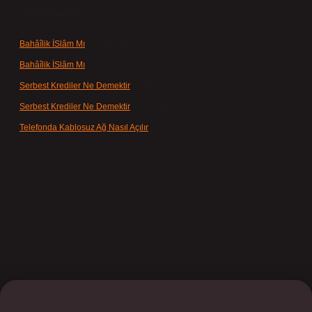
Son yorumlar
Bahâîlik İSlâm Mı
için
admin
Bahâîlik İSlâm Mı
için
Ayşe
Serbest Krediler Ne Demektir
için
admin
Serbest Krediler Ne Demektir
için
Şeyda
Telefonda Kablosuz Ağ Nasıl Açılır
için
admin
bet