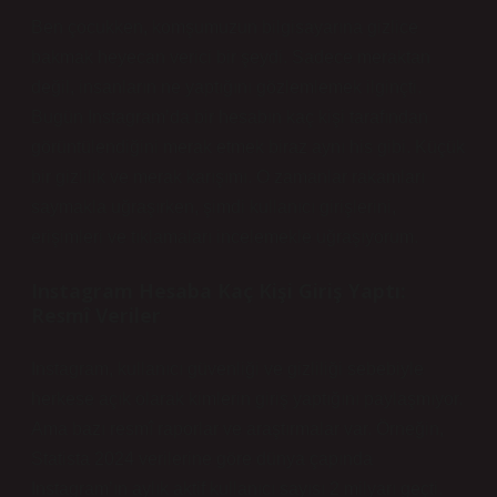
Ben çocukken, komşumuzun bilgisayarına gizlice
bakmak heyecan verici bir şeydi. Sadece meraktan
değil, insanların ne yaptığını gözlemlemek ilginçti.
Bugün Instagram’da bir hesabın kaç kişi tarafından
görüntülendiğini merak etmek biraz aynı his gibi. Küçük
bir gizlilik ve merak karışımı. O zamanlar rakamları
saymakla uğraşırken, şimdi kullanıcı girişlerini,
erişimleri ve tıklamaları incelemekle uğraşıyorum.
Instagram Hesaba Kaç Kişi Giriş Yaptı:
Resmî Veriler
Instagram, kullanıcı güvenliği ve gizliliği sebebiyle
herkese açık olarak kimlerin giriş yaptığını paylaşmıyor.
Ama bazı resmî raporlar ve araştırmalar var. Örneğin,
Statista 2024 verilerine göre dünya çapında
Instagram’ın aylık aktif kullanıcı sayısı 2 milyarı geçti.