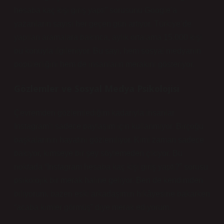
hesaba kaç kişi giriş yaptı” sorusunu Google’a
yazanların sayısı her geçen gün artıyor. Türkiye’de
yapılan aramalara bakınca, aylık ortalama 15.000 kişi
bu konuyla ilgileniyor. Bu sayı, hem sosyal medyanın
popülerliğini hem de insanların merakını gösteriyor.
Gözlemler ve Sosyal Medya Psikolojisi
Çevremden gözlemlediğim kadarıyla insanlar
Instagram’ı sadece paylaşım için kullanmıyor. Birçoğu
başkalarının hayatını gözlemliyor. Kimi zaman sadece
bakıyor, kimseye bir şey söylemeden çıkıyor. Bu
noktada “Instagram hesaba kaç kişi giriş yaptı?” sorusu
psikolojik bir merak haline geliyor. Ben de kendimden
biliyorum, bazen eski arkadaşımın hikâyesine bakarken
“acaba kimler görmüş” diye merak ediyorum.