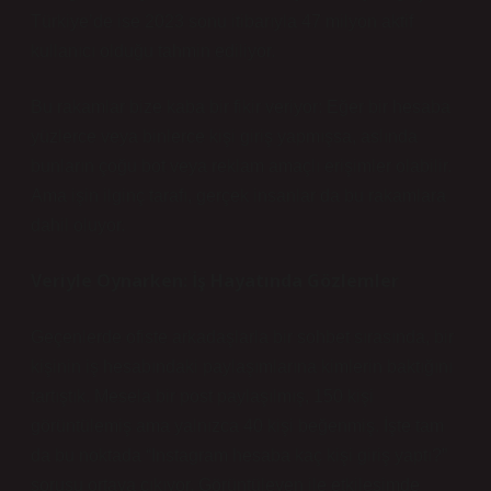
Türkiye’de ise 2023 sonu itibarıyla 47 milyon aktif
kullanıcı olduğu tahmin ediliyor.
Bu rakamlar bize kaba bir fikir veriyor: Eğer bir hesaba
yüzlerce veya binlerce kişi giriş yapmışsa, aslında
bunların çoğu bot veya reklam amaçlı erişimler olabilir.
Ama işin ilginç tarafı, gerçek insanlar da bu rakamlara
dahil oluyor.
Veriyle Oynarken: İş Hayatında Gözlemler
Geçenlerde ofiste arkadaşlarla bir sohbet sırasında, bir
kişinin iş hesabındaki paylaşımlarına kimlerin baktığını
tartıştık. Mesela bir post paylaşılmış, 150 kişi
görüntülemiş ama yalnızca 40 kişi beğenmiş. İşte tam
da bu noktada “Instagram hesaba kaç kişi giriş yaptı?”
sorusu ortaya çıkıyor. Görüntüleyen ile etkileşimde