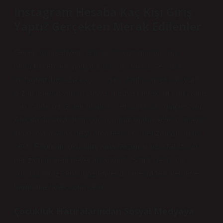
Instagram Hesaba Kaç Kişi Giriş
Yaptı? Gerçekten Merak Edilenler
Geçen gün kahvemi alıp bilgisayarımın başına
oturmuşken aklıma garip bir soru takıldı: “Acaba
Instagram hesaba kaç kişi giriş yaptı, kimler bakıyor?”
Bizim jenerasyonun sosyal medya merakı malum, ama
işin içinde biraz veri olunca işler daha da ilginçleşiyor.
Ankara’da büyüdüm, çocukluğum mahallede ip atlayıp
futbol oynayarak geçti ama teknoloji her zaman ilgimi
çekti. Ekonomi okudum, ama rakamlar ve istatistikler
her zaman beni heyecanlandırdı. Şimdi gelin, bu
konuyu biraz kendi gözlemlerim ve elimdeki verilerle
harmanlayarak konuşalım.
Çocukluk Hatıralarından Sosyal Medyaya