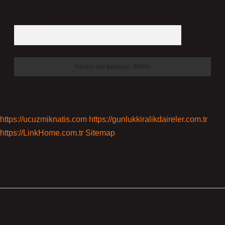
6 + 2 kaçtır?
*
https://ucuzmiknatis.com
https://gunlukkiralikdaireler.com.tr
https://LinkHome.com.tr
Sitemap
Sidebar