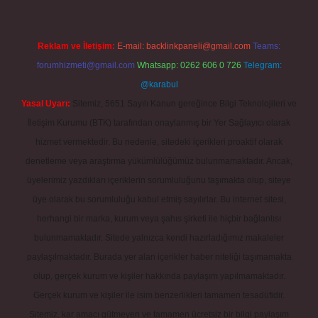
Reklam ve İletişim:
E-mail:
backlinkpaneli@gmail.com
Teams:
forumhizmeti@gmail.com
Whatsapp: 0262 606 0 726
Telegram:
@karabul
Yasal Uyarı:
Sitemiz, 5651 Sayılı Kanun gereğince Bilgi Teknolojileri ve
İletişim Kurumu (BTK) tarafından onaylanmış bir Yer Sağlayıcı olarak
hizmet vermektedir. Bu nedenle, sitedeki içerikleri proaktif olarak
denetleme veya araştırma yükümlülüğümüz bulunmamaktadır. Ancak,
üyelerimiz yazdıkları içeriklerin sorumluluğunu taşımakta olup, siteye
üye olarak bu sorumluluğu kabul etmiş sayılırlar. Bu internet sitesi,
herhangi bir marka, kurum veya şahıs şirketi ile hiçbir bağlantısı
bulunmamaktadır. Sitede yalnızca kendi hazırladığımız makaleler
paylaşılmaktadır. Burada yer alan içerikler haber niteliği taşımamakta
olup, gerçek kurum ve kişiler hakkında paylaşım yapılmamaktadır.
Gerçek kurum ve kişiler ile isim benzerlikleri tamamen tesadüfidir.
Sitemiz, kar amacı gütmeyen ve tamamen ücretsiz bir bilgi paylaşım