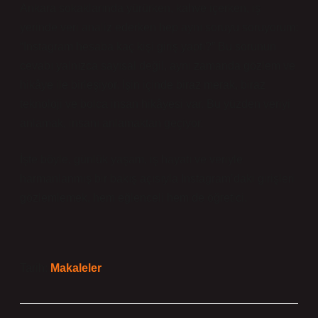
Ankara sokaklarında yürürken, kahve içerken, iş
yerinde veri analiz ederken hep aynı soruyu soruyorum:
“Instagram hesaba kaç kişi giriş yaptı?” Bu sorunun
cevabı yalnızca sayısal değil, aynı zamanda gözlem ve
hikâye ile birleşiyor. İşin içinde biraz merak, biraz
teknoloji ve bolca insan hikâyesi var. Bu yüzden veriyi
anlamak, insanı anlamaktan geçiyor.
İşte böyle, günlük yaşam, iş hayatı ve veriyle
harmanlanmış bir bakış açısıyla Instagram’daki girişleri
gözlemlemek, hem eğlenceli hem de öğretici.
Tarih:
Makaleler