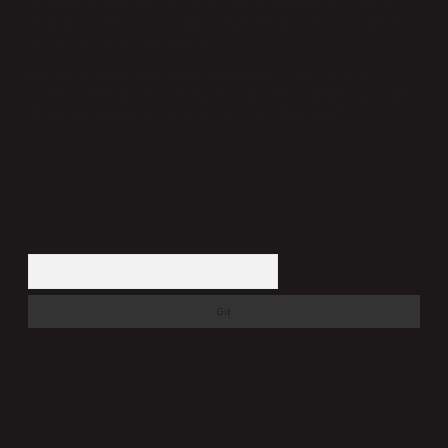
veya araştırma yükümlülüğümüz bulunmamaktadır. Ancak, üyelerimiz
yazdıkları içeriklerin sorumluluğunu taşımakta olup, siteye üye olarak bu
sorumluluğu kabul etmiş sayılırlar.
Hukuka ve yasal düzenlemelere aykırı olduğunu düşündüğünüz
içerikleri,
backlinkpanelicomtr@gmail.com
adresine bildirmeniz halinde,
ilgili içerikler yasal süre içerisinde sitemizden kaldırılacaktır.
Arama