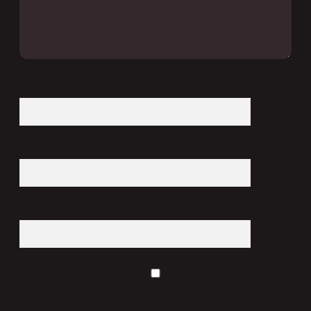
İsim*
E-Posta*
Web Sitesi
Daha sonraki yorumlarımda kullanılması için adım, e-posta adresim ve
site adresim bu tarayıcıya kaydedilsin.