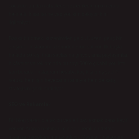
çocukluğumda mahallede gözlemlediğim o merakı
hatırlattı. İnsanlar ne yapıyor, kim bakıyor, kim
ilgileniyor…
Başka bir örnek, kuzenimden geldi. Kuzeni genç bir
girişimci, Instagram üzerinden ürün satıyor. İlk başta
haftada 50 kişi ürün sayfasına giriyor, ama paylaşımlar,
hikâyeler ve reklamlarla bu sayı 500’e çıkabiliyor. İşte
tam burada “Instagram hesaba kaç kişi giriş yaptı?”
sorusu hem işin heyecanını artırıyor hem de satış
stratejisini şekillendiriyor.
SEO ve Rakamlar
Bir blog yazarı olarak bu verileri paylaşmak bana keyif
veriyor. Arama motorları için de önemli bir detay:
insanlar gerçekten merak ediyor. Mesela, “Instagram