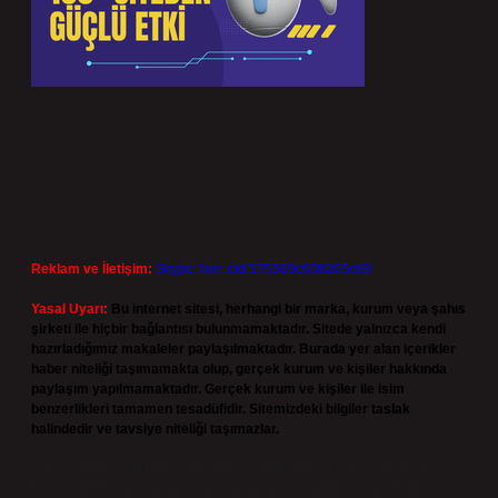
Reklam ve İletişim:
Skype: live:.cid.575569c608265c69
Yasal Uyarı:
Bu internet sitesi, herhangi bir marka, kurum veya şahıs
şirketi ile hiçbir bağlantısı bulunmamaktadır. Sitede yalnızca kendi
hazırladığımız makaleler paylaşılmaktadır. Burada yer alan içerikler
haber niteliği taşımamakta olup, gerçek kurum ve kişiler hakkında
paylaşım yapılmamaktadır. Gerçek kurum ve kişiler ile isim
benzerlikleri tamamen tesadüfidir. Sitemizdeki bilgiler taslak
halindedir ve tavsiye niteliği taşımazlar.
Sitemiz, 5651 Sayılı Kanun gereğince Bilgi Teknolojileri ve İletişim
Kurumu (BTK) tarafından onaylanmış bir Yer Sağlayıcı olarak hizmet