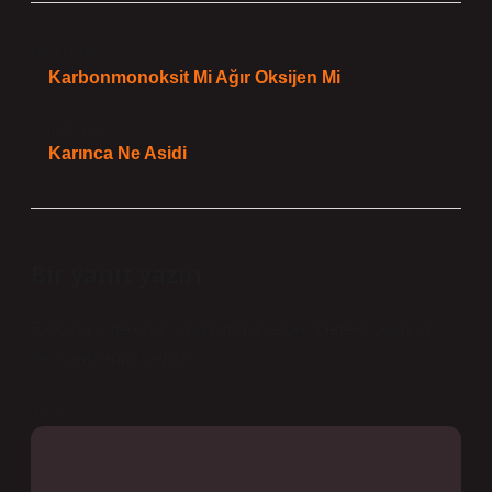
Önceki Yazı
Karbonmonoksit Mi Ağır Oksijen Mi
Sonraki Yazı
Karınca Ne Asidi
Bir yanıt yazın
E-posta adresiniz yayınlanmayacak.
Gerekli alanlar
*
ile işaretlenmişlerdir
Yorum