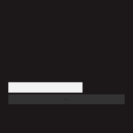
vermektedir. Bu nedenle, sitedeki içerikleri proaktif olarak denetleme
veya araştırma yükümlülüğümüz bulunmamaktadır. Ancak, üyelerimiz
yazdıkları içeriklerin sorumluluğunu taşımakta olup, siteye üye olarak bu
sorumluluğu kabul etmiş sayılırlar.
Hukuka ve yasal düzenlemelere aykırı olduğunu düşündüğünüz
içerikleri,
backlinkpanelicomtr@gmail.com
adresine bildirmeniz halinde,
ilgili içerikler yasal süre içerisinde sitemizden kaldırılacaktır.
Arama