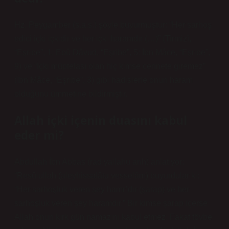
Hz. Peygamber (s.a.s.) şöyle buyurmuştur: “Her sarhoş
edici içki içkidir ve her içki haramdır (…)” (Tirmizî,
“Eşribe”, 1: Ebû Dâvud, “Eşribe”, 5: İbn Mâce, “Eşribe”,
9) ve “İçki müptelası olan hiç kimse cennete giremez”
(İbn Mâce, “Eşribe”, 3) gibi hadislerle onun haram
olduğunu ümmetine bildirmiştir.
Allah içki içenin duasını kabul
eder mi?
Abdullah İbn Abbas (radıyallahu anh) anlatıyor:
“Resûlullah (aleyhissalâtu vesselâm) buyurdular ki:
“Her sarhoşluk veren şey hamr’dır (şarap) ve her
sarhoşluk veren şey haramdır.” Bir kimse şarap içerse
Allah onun kırk gün namazını kabul etmez. Fakat tövbe