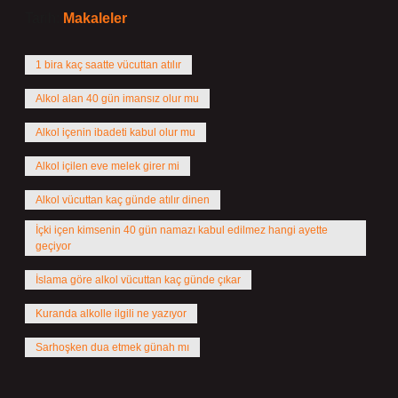
Tarih:
Makaleler
1 bira kaç saatte vücuttan atılır
Alkol alan 40 gün imansız olur mu
Alkol içenin ibadeti kabul olur mu
Alkol içilen eve melek girer mi
Alkol vücuttan kaç günde atılır dinen
İçki içen kimsenin 40 gün namazı kabul edilmez hangi ayette
geçiyor
İslama göre alkol vücuttan kaç günde çıkar
Kuranda alkolle ilgili ne yazıyor
Sarhoşken dua etmek günah mı