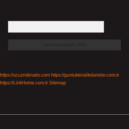
site adresim bu tarayıcıya kaydedilsin.
10 - 4 kaçtır?
*
https://ucuzmiknatis.com
https://gunlukkiralikdaireler.com.tr
https://LinkHome.com.tr
Sitemap