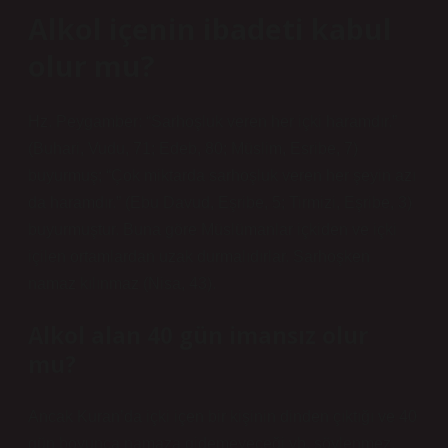
Alkol içenin ibadeti kabul
olur mu?
Hz. Peygamber: “Sarhoşluk veren her içki haramdır.”
(Buhari, Vudu, 71; Edeb, 80; Müslim, Esribe, 7)
buyurmuş; “Çok miktarda sarhoşluk veren her şeyin azı
da haramdır.” (Ebu Davud, Eşribe, 5; Tirmizi, Eşribe, 3)
buyurmuştur. Buna göre Müslümanlar içkiden ve içki
içilen ortamlardan uzak durmalıdırlar. Sarhoşken
namaz kılınmaz (Nisa, 43).
Alkol alan 40 gün imansız olur
mu?
Ancak Kuran’da içki içen bir kişinin dinden çıktığı ve 40
gün boyunca namaza gidemeyeceği vb. söylenmez.