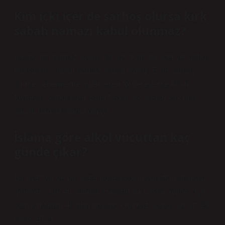
Kim içki içer de sarhoş olursa kırk
sabah namazı kabul olunmaz?
6-Kırk gün namazı kabul olmaz. “Kim içki içer ve sarhoş
olursa kırk sabah namazı kabul olmaz. Eğer sarhoş
ölürse cehenneme gider; eğer tövbe ederse Allah
tövbesini kabul eder. Eğer tekrar içki içerse kırk gün
sabah namazı kabul olmaz.
İslama göre alkol vücuttan kaç
günde çıkar?
Bir ayet var ve bu ayete göre alkolün vücuttan atılması
gereken süre 40 gündür. Hadiste bir başka ayette; “İçki
içen kimsenin 40 gün boyunca namazı kabul olmaz.”23
Ocak 2019