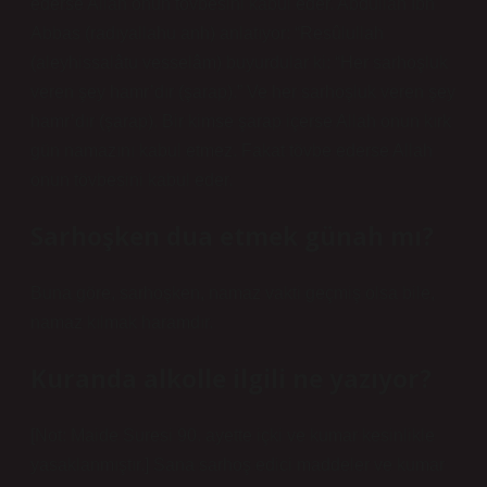
ederse Allah onun tövbesini kabul eder. Abdullah İbn
Abbas (radıyallahu anh) anlatıyor: “Resûlullah
(aleyhissalâtu vesselâm) buyurdular ki: “Her sarhoşluk
veren şey hamr’dır (şarap).” Ve her sarhoşluk veren şey
hamr’dır (şarap). Bir kimse şarap içerse Allah onun kırk
gün namazını kabul etmez. Fakat tövbe ederse Allah
onun tövbesini kabul eder.
Sarhoşken dua etmek günah mı?
Buna göre, sarhoşken, namaz vakti geçmiş olsa bile,
namaz kılmak haramdır.
Kuranda alkolle ilgili ne yazıyor?
[Not: Maide Suresi 90. ayette içki ve kumar kesinlikle
yasaklanmıştır.] Sana sarhoş edici maddeler ve kumar