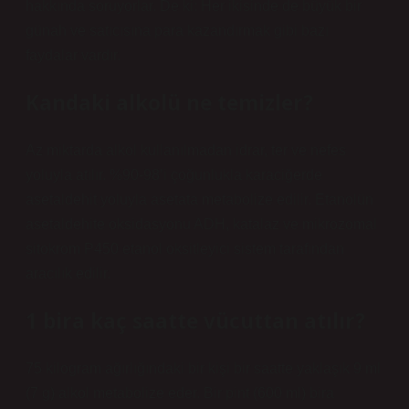
hakkında soruyorlar. De ki: Her ikisinde de büyük bir
günah ve satıcısına para kazandırmak gibi bazı
faydalar vardır.
Kandaki alkolü ne temizler?
Az miktarda alkol kullanılmadan idrar, ter ve nefes
yoluyla atılır. %90-98’i çoğunlukla karaciğerde
asetaldehit yoluyla asetata metabolize edilir. Etanolün
asetaldehite oksidasyonu ADH, katalaz ve mikrozomal
sitokrom P450 etanol oksitleyici sistem tarafından
aracılık edilir.
1 bira kaç saatte vücuttan atılır?
75 kilogram ağırlığındaki bir kişi bir saatte yaklaşık 9 ml
(7 g) alkol metabolize eder. Bir pint (600 ml) bira