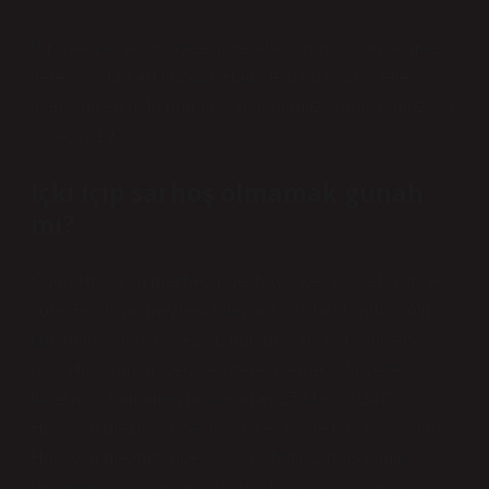
Bir ayet var ve bu ayete göre alkolün vücuttan atılması
gereken süre 40 gündür. Hadiste bir başka ayette; “İçki
içen kimsenin 40 gün boyunca namazı kabul olmaz.”23
Ocak 2019
İçki içip sarhoş olmamak günah
mı?
Çoğu Hristiyan mezhebinde, hayır, kesinlikle hayır. Ve
çoğu Hristiyan mezhebinde, ara sıra hafif sarhoş olmak
tamamen kabul edilebilir; günah olan aşırılıktır. Ancak
bazı Hristiyanlar, değişen derecelerde ciddiyetle, alkol
tüketimini tamamen reddederler.17 Mart 2024Çoğu
Hristiyan mezhebinde, hayır, kesinlikle hayır. Ve çoğu
Hristiyan mezhebinde, ara sıra hafif sarhoş olmak
tamamen kabul edilebilir; günah olan aşırılıktır. Ancak