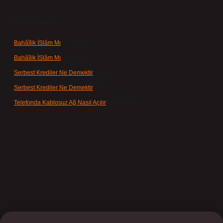
Son yorumlar
Bahâîlik İSlâm Mı
için
admin
Bahâîlik İSlâm Mı
için
Ayşe
Serbest Krediler Ne Demektir
için
admin
Serbest Krediler Ne Demektir
için
Şeyda
Telefonda Kablosuz Ağ Nasıl Açılır
için
admin
t