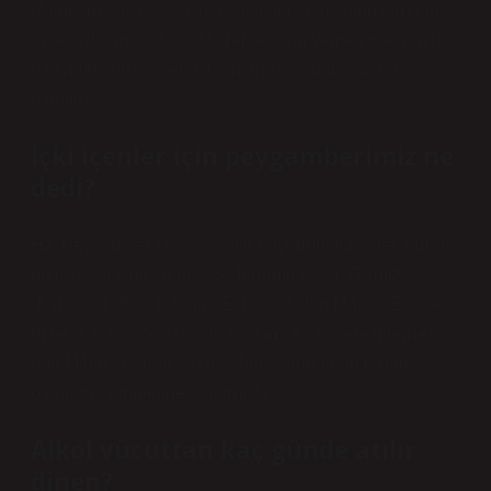
(Arjantin) yaklaşık 21 g alkol içerir ve alkolün kandan
uzaklaştırılması 3 saat sürer. Akşam yemeğinde büyük
bir kadeh şarap içen birinin ertesi sabah kanında alkol
olabilir.
İçki içenler için peygamberimiz ne
dedi?
Hz. Peygamber (s.a.s.) şöyle buyurmuştur: “Her sarhoş
edici içki içkidir ve her içki haramdır (…)” (Tirmizî,
“Eşribe”, 1: Ebû Dâvud, “Eşribe”, 5: İbn Mâce, “Eşribe”,
9) ve “İçki müptelası olan hiç kimse cennete giremez”
(İbn Mâce, “Eşribe”, 3) gibi hadislerle onun haram
olduğunu ümmetine bildirmiştir.
Alkol vücuttan kaç günde atılır
dinen?