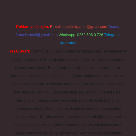
Reklam ve İletişim:
E-mail:
backlinkpaneli@gmail.com
Teams:
forumhizmeti@gmail.com
Whatsapp: 0262 606 0 726
Telegram:
@karabul
Yasal Uyarı:
Sitemiz, 5651 Sayılı Kanun gereğince Bilgi Teknolojileri ve
İletişim Kurumu (BTK) tarafından onaylanmış bir Yer Sağlayıcı olarak
hizmet vermektedir. Bu nedenle, sitedeki içerikleri proaktif olarak
denetleme veya araştırma yükümlülüğümüz bulunmamaktadır. Ancak,
üyelerimiz yazdıkları içeriklerin sorumluluğunu taşımakta olup, siteye
üye olarak bu sorumluluğu kabul etmiş sayılırlar. Bu internet sitesi,
herhangi bir marka, kurum veya şahıs şirketi ile hiçbir bağlantısı
bulunmamaktadır. Sitede yalnızca kendi hazırladığımız makaleler
paylaşılmaktadır. Burada yer alan içerikler haber niteliği taşımamakta
olup, gerçek kurum ve kişiler hakkında paylaşım yapılmamaktadır.
Gerçek kurum ve kişiler ile isim benzerlikleri tamamen tesadüfidir.