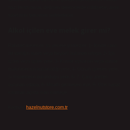
bazı Hristiyanlar, değişen derecelerde ciddiyetle, alkol
tüketimini tamamen reddederler.
Alkol içilen eve melek girer mi?
Rahmet melekleri şu yerlere girmezler: 1- İçinde canlı
bir varlığın sureti veya heykeli bulunan odaya, 2- İçki
içilen veya içilen yere, 3- Kumar oynanan veya kumar
makinelerinin kullanıldığı yere, 4- Günah işlenen yere,
5- Köpeklerin bulunduğu yere, 6- 7- Çalgı aletleri
bulunan odaya, 8- Misafir gelmeyen eve, 9- Özel hayat
kısımları açıkta olan kimseye…
Kaynak:
hazelnutstore.com.tr