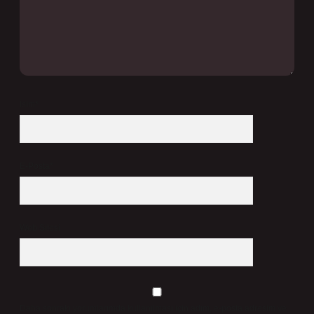
İsim*
E-Posta*
Web Sitesi
Daha sonraki yorumlarımda kullanılması için adım, e-posta adresim ve