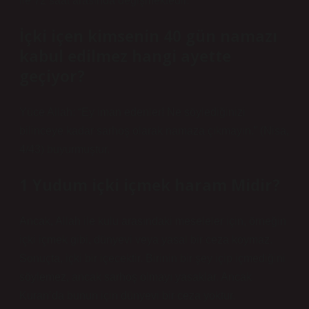
ile 72 saat arasında değişmektedir.
İçki içen kimsenin 40 gün namazı
kabul edilmez hangi ayette
geçiyor?
Yüce Allah: “Ey iman edenler! Ne söylediğinizi
bilinceye kadar sarhoş olarak namaza çıkmayın.” (Nisa,
4/43) buyurmuştur.
1 Yudum içki içmek haram Midir?
Ancak, Allah ile kulu arasındaki meseleler için, örneğin
içki içmek gibi, dünyevi veya yasal bir ceza koymaz.
Sonuçta, içki bir içecektir. Birinin bir şey içip içmediğini
söylemez, ancak sarhoş olmayı yasaklar. Ancak
Kuran’da bunun için dünyevi bir ceza yoktur.