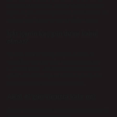
Çünkü bir Müslüman her an tövbe edebilir. Zaten bu
kişinin 40 gün yaşayacağını kimse garanti edemez. Bu
nedenle Kuran’a göre içki içen biri dinden çıkmaz.
İçki içenin kaç gün duası kabul
olmaz?
“Ey iman edenler! Sarhoş olduğunuz zaman ne
söylediğinizi bilinceye kadar namaza yaklaşmayın
(…).” (Nisa [4] 43)… İçki içen bir kimsenin kırk gün
içkiden uzak kalmadıkça namaz kılamayacağı veya
dua edemeyeceği hususunda icma vardır.
Alkol 40 gün vücutta kalır mı?
Alkolün vücuttan atılması, alkol oranına bağlı olarak 48