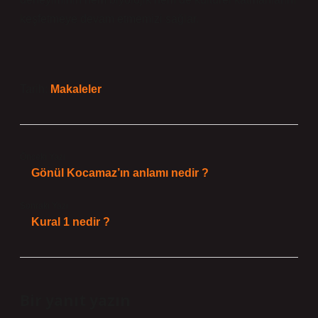
keşfetmeye devam etmemizi sağlar.
Tarih:
Makaleler
Önceki Yazı
Gönül Kocamaz’ın anlamı nedir ?
Sonraki Yazı
Kural 1 nedir ?
Bir yanıt yazın