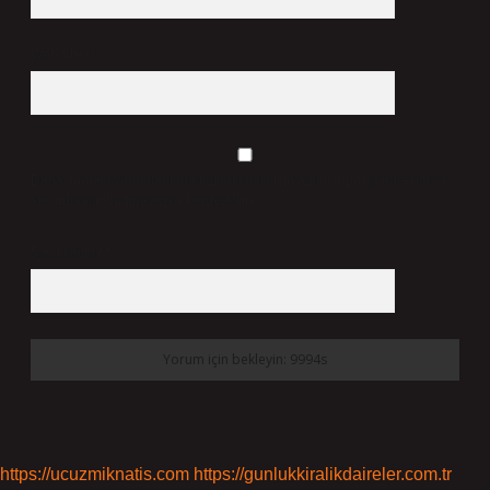
Web Sitesi
Daha sonraki yorumlarımda kullanılması için adım, e-posta adresim ve
site adresim bu tarayıcıya kaydedilsin.
5 + 3 kaçtır?
*
https://ucuzmiknatis.com
https://gunlukkiralikdaireler.com.tr