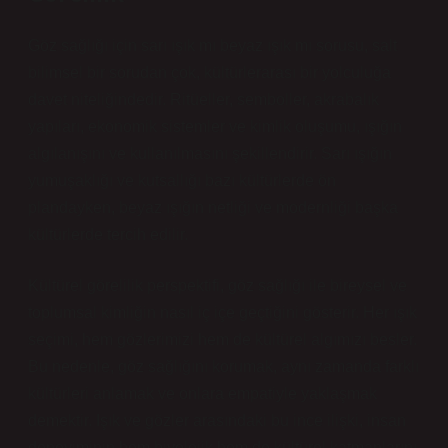
Göz sağlığı için sarı ışık mı beyaz ışık mı sorusu, salt
bilimsel bir sorudan çok, kültürlerarası bir yolculuğa
davet niteliğindedir. Ritüeller, semboller, akrabalık
yapıları, ekonomik sistemler ve kimlik oluşumu, ışığın
algılanışını ve kullanılmasını şekillendirir. Sarı ışığın
yumuşaklığı ve kutsallığı bazı kültürlerde ön
plandayken, beyaz ışığın netliği ve modernliği başka
kültürlerde tercih edilir.
Kültürel görelilik perspektifi, göz sağlığı ile bireysel ve
toplumsal kimliğin nasıl iç içe geçtiğini gösterir. Her ışık
seçimi, hem gözlerimizi hem de kültürel algımızı besler.
Bu nedenle, göz sağlığını korumak, aynı zamanda farklı
kültürleri anlamak ve onlara empatiyle yaklaşmak
demektir. Işık ve gözler arasındaki bu ince ilişki, insan
deneyiminin hem biyolojik hem de kültürel katmanlarını