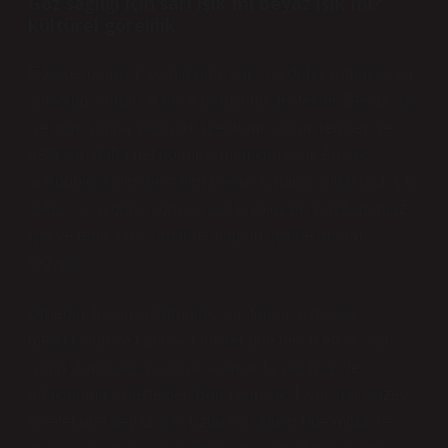
Göz sağlığı için sarı ışık mı beyaz ışık mı?
kültürel görelilik
Fiziksel olarak bakıldığında, sarı ışık daha yumuşak bir
spektrum sunar ve gece görüşünü destekler. Beyaz ışık
ise gün ışığına yakın bir spektrum sağlar, renkleri ve
detayları daha net görmeyi mümkün kılar. Ancak
antropolojik perspektiften bakınca, hangi ışığın göz için
daha “iyi” olduğu sorusu, salt biyolojiyle yanıtlanamaz.
Işık ve renk algısı, kültürel bağlam içinde anlam
kazanır.
Örneğin Japon kültüründe, sarı tonları özellikle
meditasyon ve tapınak ritüellerinde tercih edilir. Sarı
ışığın yumuşaklığı, kutsal alanlarda sakinliği ve
odaklanmayı destekler. Buna karşılık, İsveç gibi kuzey
ülkelerinde beyaz ışık, uzun kış günlerinde moral ve