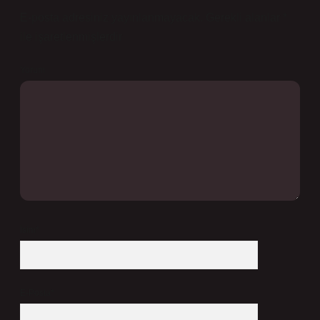
E-posta adresiniz yayınlanmayacak.
Gerekli alanlar
*
ile işaretlenmişlerdir
Yorum
İsim*
E-Posta*