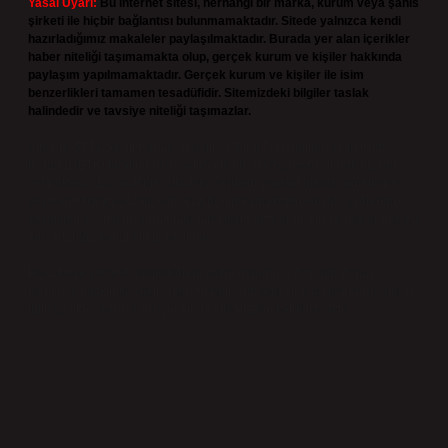
Yasal Uyarı:
Bu internet sitesi, herhangi bir marka, kurum veya şahıs
şirketi ile hiçbir bağlantısı bulunmamaktadır. Sitede yalnızca kendi
hazırladığımız makaleler paylaşılmaktadır. Burada yer alan içerikler
haber niteliği taşımamakta olup, gerçek kurum ve kişiler hakkında
paylaşım yapılmamaktadır. Gerçek kurum ve kişiler ile isim
benzerlikleri tamamen tesadüfidir. Sitemizdeki bilgiler taslak
halindedir ve tavsiye niteliği taşımazlar.
Sitemiz, 5651 Sayılı Kanun gereğince Bilgi Teknolojileri ve İletişim
Kurumu (BTK) tarafından onaylanmış bir Yer Sağlayıcı olarak hizmet
vermektedir. Bu nedenle, sitedeki içerikleri proaktif olarak denetleme
veya araştırma yükümlülüğümüz bulunmamaktadır. Ancak, üyelerimiz
yazdıkları içeriklerin sorumluluğunu taşımakta olup, siteye üye olarak bu
sorumluluğu kabul etmiş sayılırlar.
Hukuka ve yasal düzenlemelere aykırı olduğunu düşündüğünüz
içerikleri,
backlinkpanelicomtr@gmail.com
adresine bildirmeniz halinde,
ilgili içerikler yasal süre içerisinde sitemizden kaldırılacaktır.