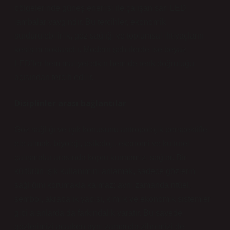
bölgelerinde güneş enerjisi ile çalışan sarı LED
lambalar yaygındır. Bu tercihler, ekonomik
sürdürülebilirlik, göz sağlığı ve toplumsal ihtiyaçların
kesişim noktasıdır. Modern şehirlerde ise beyaz
LED’ler hem maliyet etkin hem de renk doğruluğu
açısından tercih edilir.
Disiplinler arası bağlantılar
Göz sağlığı ve ışık konusunu antropolojik perspektifle
ele almak, biyoloji, psikoloji, ekonomi ve kültürel
çalışmalar arasında köprü kurmamızı sağlar. Bir
kültürün ışık kullanımını anlamak, sadece gözlerin
sağlığını korumakla kalmaz; aynı zamanda ritüel,
sembol, akrabalık yapısı, kimlik ve ekonomik sistemler
gibi alanlarda da farkındalık yaratır. Bu sayede
gözlerimizi açarken aynı zamanda zihnimizi de