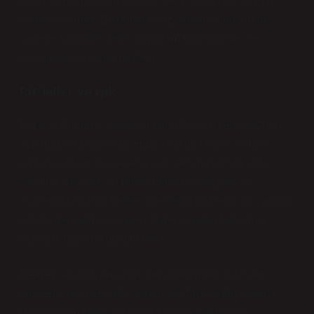
enerji sağlamak için evlerde ve iş yerlerinde yaygın
olarak kullanılır. Bu durum, göz sağlığı konusunun
sadece fizyolojik değil, aynı zamanda kültürel ve
psikolojik boyutunu gösterir.
Ritüeller ve ışık
Farklı kültürlerde ışık kullanımı, ritüel ve sembolizmin
ayrılmaz bir parçasıdır. Hindistan’da Diwali festivali
boyunca evler ve sokaklar sarı ve turuncu tonlarda
ışıklarla süslenir; bu renkler refah ve bilgelik ile
ilişkilendirilir. Bu ritüeller, bireylerin gözlerini bir yandan
estetik deneyime açarken, diğer yandan toplumsal
kimliğin inşasına hizmet eder.
Benzer şekilde, Amazon Ormanları’ndaki bazı yerli
kabileler, geceleri ateş ışığını sarı tonlarında kullanır.
Bu uygulama hem gözlerin geceye alışmasını