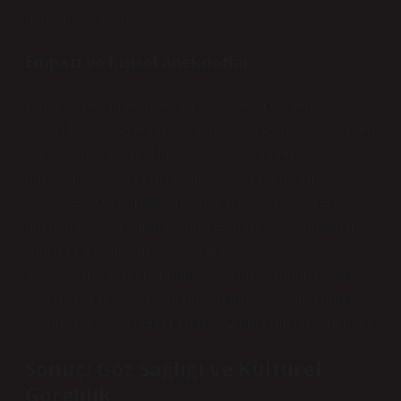
genişletmiş oluruz.
Empati ve kişisel anekdotlar
Kendi deneyimlerimden bir örnek vermek gerekirse,
Fas’ın Marakeş şehrinde bir gece çarşısında dolaşırken
sarı ışıklarla aydınlatılmış dar sokaklar beni
büyülemişti. Gözlerim rahatça karanlığa uyum
sağlarken, çevremdeki insanların ritüel ve ticaretle
örülü günlük yaşamına daha derin bir bağ kurabildim.
Benzer bir deneyimi Norveç’te beyaz ışıkla
aydınlatılmış kütüphanede yaşadım; gözlerim net bir
şekilde her detayı algılarken, kültürel farklılığın günlük
yaşamı nasıl şekillendirdiğini gözlemleme fırsatım oldu.
Sonuç: Göz Sağlığı ve Kültürel
Görelilik