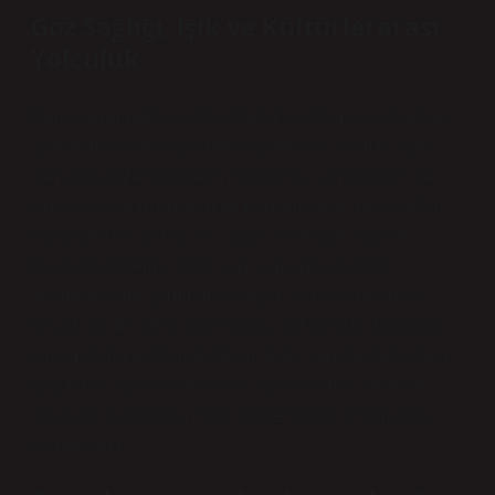
Göz Sağlığı, Işık ve Kültürlerarası
Yolculuk
Dünya üzerindeki farklı kültürleri keşfetmeye çıkarken,
gözlerimiz sadece çevremizi görmekle kalmaz; aynı
zamanda bize kültürlerin ritüellerini, sembollerini ve
kimlik yapılarını anlatan bir pencere açar. Göz sağlığı
konusunu ele almak ise, ışığın ve rengin sadece
biyolojik etkilerini değil, aynı zamanda kültürel
anlamlarını da görmemizi sağlar. Sarı ışık mı yoksa
beyaz ışık mı daha iyidir sorusu, bir yandan fizyolojik
tartışmalarla açıklanabilirken, diğer yandan kültürlerin
ışığı nasıl algıladıkları ve bu algının kimlik, ritüel ve
akrabalık yapılarıyla nasıl ilişkilendiğini anlamamıza
olanak tanır.