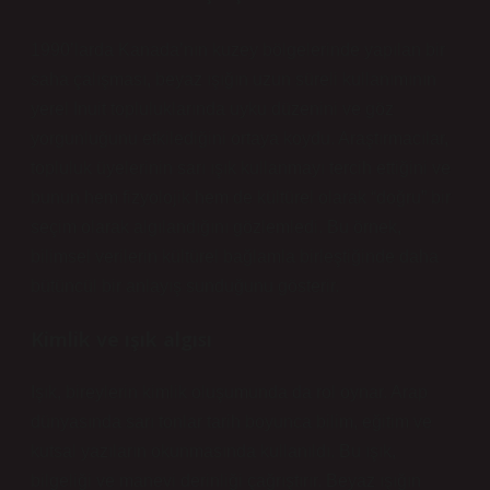
1990’larda Kanada’nın kuzey bölgelerinde yapılan bir
saha çalışması, beyaz ışığın uzun süreli kullanımının
yerel Inuit topluluklarında uyku düzenini ve göz
yorgunluğunu etkilediğini ortaya koydu. Araştırmacılar,
topluluk üyelerinin sarı ışık kullanmayı tercih ettiğini ve
bunun hem fizyolojik hem de kültürel olarak “doğru” bir
seçim olarak algılandığını gözlemledi. Bu örnek,
bilimsel verilerin kültürel bağlamla birleştiğinde daha
bütüncül bir anlayış sunduğunu gösterir.
Kimlik
ve ışık algısı
Işık, bireylerin kimlik oluşumunda da rol oynar. Arap
dünyasında sarı tonlar tarih boyunca bilim, eğitim ve
kutsal yazıların okunmasında kullanıldı. Bu ışık,
bilgeliği ve manevi derinliği çağrıştırır. Beyaz ışığın