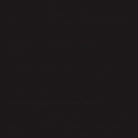
yoğun kullanımı ise modernite ve teknolojik gelişimle
ilişkilendirilir. Bu bağlamda, göz sağlığı için tercih
edilen ışık aynı zamanda bir kültürel kimliğin göstergesi
olabilir.
Benzer şekilde, Batı Avrupa’da ofislerde yaygın olarak
kullanılan beyaz ışık, bireylerin üretkenlik ve
profesyonellik kimliğini destekler. Farklı kültürel
bağlamlarda, göz sağlığını korumak için yapılan ışık
tercihleri, bireylerin kendilerini nasıl tanımladıklarıyla
doğrudan ilişkilidir.
Ekonomik sistemler ve ışık tercihi
Işık kullanımı, ekonomik sistemlerin de etkisi altındadır.
Enerji maliyetleri ve teknolojiye erişim, hangi ışığın
kullanılacağını belirler. Örneğin, Afrika’nın bazı kırsal