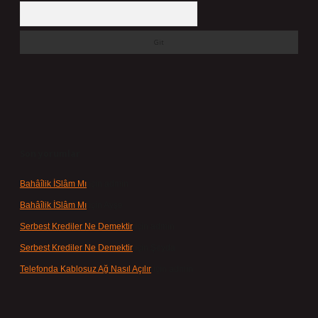
Arama
Son yorumlar
Bahâîlik İSlâm Mı
için
admin
Bahâîlik İSlâm Mı
için
Ayşe
Serbest Krediler Ne Demektir
için
admin
Serbest Krediler Ne Demektir
için
Şeyda
Telefonda Kablosuz Ağ Nasıl Açılır
için
admin