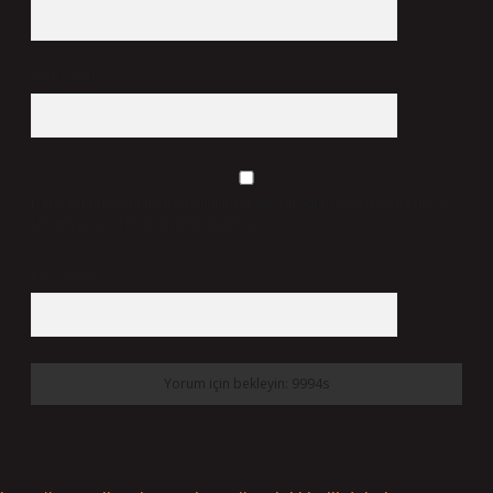
Web Sitesi
Daha sonraki yorumlarımda kullanılması için adım, e-posta adresim ve
site adresim bu tarayıcıya kaydedilsin.
6 + 2 kaçtır?
*