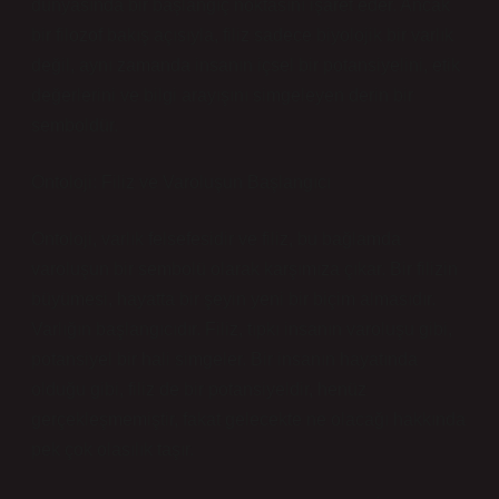
dünyasında bir başlangıç noktasını işaret eder. Ancak
bir filozof bakış açısıyla, filiz sadece biyolojik bir varlık
değil, aynı zamanda insanın içsel bir potansiyelini, etik
değerlerini ve bilgi arayışını simgeleyen derin bir
semboldür.
Ontoloji: Filiz ve Varoluşun Başlangıcı
Ontoloji, varlık felsefesidir ve filiz, bu bağlamda
varoluşun bir sembolü olarak karşımıza çıkar. Bir filizin
büyümesi, hayatta bir şeyin yeni bir biçim almasıdır.
Varlığın başlangıcıdır. Filiz, tıpkı insanın varoluşu gibi,
potansiyel bir hali simgeler. Bir insanın hayatında
olduğu gibi, filiz de bir potansiyeldir, henüz
gerçekleşmemiştir, fakat gelecekte ne olacağı hakkında
pek çok olasılık taşır.