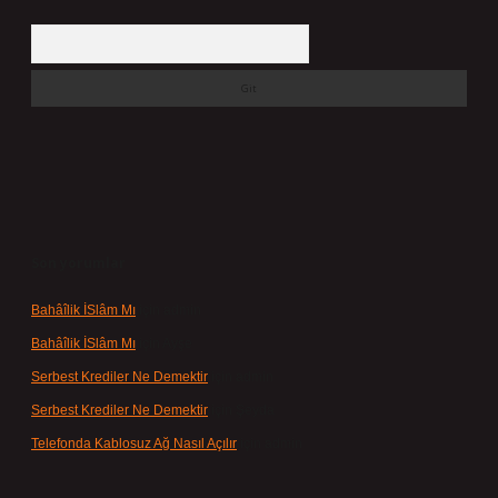
Arama
Son yorumlar
Bahâîlik İSlâm Mı
için
admin
Bahâîlik İSlâm Mı
için
Ayşe
Serbest Krediler Ne Demektir
için
admin
Serbest Krediler Ne Demektir
için
Şeyda
Telefonda Kablosuz Ağ Nasıl Açılır
için
admin