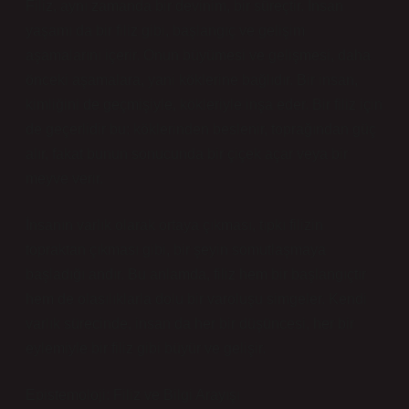
Filiz, aynı zamanda bir devinim, bir süreçtir. İnsan
yaşamı da bir filiz gibi, başlangıç ve gelişim
aşamalarını içerir. Onun büyümesi ve gelişmesi, daha
önceki aşamalara, yani köklerine bağlıdır. Bir insan,
kimliğini de geçmişiyle, kökleriyle inşa eder. Bir filiz için
de geçerlidir bu; köklerinden beslenir, toprağından güç
alır, fakat bunun sonucunda bir çiçek açar veya bir
meyve verir.
İnsanın varlık olarak ortaya çıkması, tıpkı filizin
topraktan çıkması gibi, bir şeyin somutlaşmaya
başladığı andır. Bu anlamda, filiz hem bir başlangıçtır
hem de olasılıklarla dolu bir varoluşu simgeler. Kendi
varlık sürecinde, insan da her bir düşüncesi, her bir
eylemiyle bir filiz gibi büyür ve gelişir.
Epistemoloji: Filiz ve Bilgi Arayışı