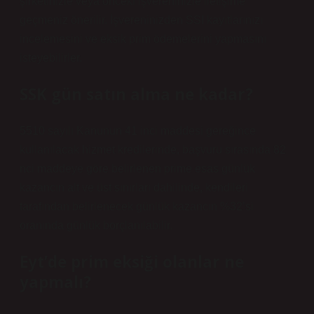
şirketinizle veya önceki işvereninizle iletişime
geçmeniz önerilir. İşvereninizden SSI kayıtlarınızı
incelemesini ve eksik prim ödemelerini yapmasını
isteyebilirler.
SSK gün satın alma ne kadar?
5510 sayılı Kanunun 41 inci maddesi gereğince
kullanılacak hizmet kredilerinde, başvuru sırasında 82
nci maddeye göre belirlenen prime esas günlük
kazancın alt ve üst sınırları dahilinde, kendileri
tarafından belirlenecek günlük kazancın %32’si
oranında günlük borçlanılabilir.
Eyt’de prim eksiği olanlar ne
yapmalı?