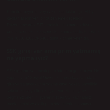
Prim ödemeyenler veya azınlık oldukları için EIT’yi
kaçıranlar için yeni bir düzenleme geçerlidir.
Düzenleme artık EJT gereksinimi olmadan düşük
primlerle emeklilik seçenekleri sunmaktadır. Emeklilik
için 3600, 4200 ve 5400 günlük prime yeterlidir.
SSK girişi var ama prim yatmamış
ne yapmalıyız?
SSI sigortam var ancak prim ödemem gerekmiyor. Ne
yapmalıyım? Sosyal Güvenlik İdaresi kayıtlarında bir
giriş varsa ancak prim ödeme kaydı yoksa, öncelikle
şirketinizle veya önceki işvereninizle iletişime
geçmeniz önerilir. İşvereninizden SSI kayıtlarınızı
incelemesini ve eksik prim ödemelerini yapmasını