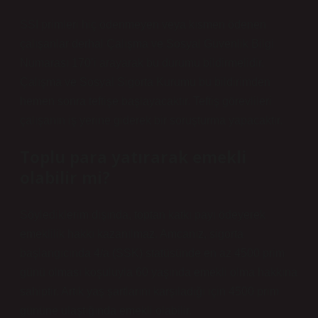
SSI primleri hiç ödenmeyen veya kısmen ödenen
çalışanlar derhal Çalışma ve Sosyal Güvenlik Bilgi
Numarası 170’i arayarak bu durumu bildirmelidir.
Çalışma ve Sosyal Sigorta Kurumu bu bildirimden
hemen sonra teftişe başlayacaktır. Teftiş görevlileri
çalışanın iş yerine giderek bir soruşturma yapacaktır.
Toplu para yatırarak emekli
olabilir mi?
Söylediklerim dışında, toptan katkı payı ödeyerek
emeklilik hakkı kazanılmaz. Amcanız, sigorta
başlangıcında 4/a (SSK) statüsünde en az 4500 prim
günü olması koşuluyla 60 yaşında emekli olma hakkına
sahiptir. Artık yaş şartlarını karşıladığı için 4500 prim
gününe ulaştığında emekli olabilir.