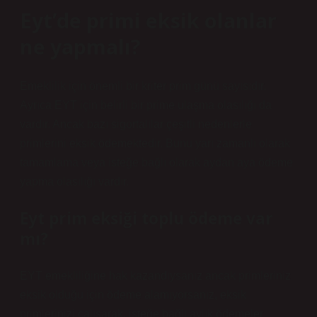
Eyt’de primi eksik olanlar
ne yapmalı?
Emeklilik için önemli bir kriter prim günü sayısıdır.
Ayrıca EYT için belirli bir prime ulaşma olasılığı da
vardır. Ancak bazı sigortalılar çeşitli nedenlerle
primlerini eksik ödemektedir. Bunu yarı zamanlı olarak
tamamlama veya isteğe bağlı olarak aydan aya ödeme
yapma olasılığı vardır.
Eyt prim eksiği toplu ödeme var
mı?
EYT emekliliğine hak kazandıysanız ancak primleriniz
eksik olduğu için ödeme alamıyorsanız, eksik
primlerinizi çalışarak, isteğe bağlı aylık ödemeler