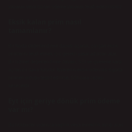
yaparak veya toptan ödeme yaparak telafi edebilirsiniz.
Eksik kalan prim nasıl
tamamlanır?
Bir fayda değerlendirme davası açarak, çalışan eksik
primlerini telafi etmek için gerekli yasal adımları atar.
Bir hizmet değerlendirme davası, SSI ve işverene karşı
açılan bir dava türüdür. İşverenin eksik ödenmiş sigorta
primleri olduğu tespit edilirse, SSI para cezası
kesecektir.
Eyt için geriye dönük prim ödeme
var mı?
Bu hükümler uyarınca yaşlılık veya emeklilik aylığı alan