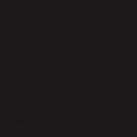
SSK ve EYT üyeleri 5.000 ile 5.000.975 arasında
değişen ikramiye günleriyle emekli olabiliyor. Bağ-Kur
ve Emekli Sandığı kapsamındaki kadınlar 7.200
ikramiye günle, erkekler ise 9.000 ikramiye günle
yasadan faydalanabiliyor. İkramiyesi olmayanlar veya
ikramiyesini artırmak isteyenler doğum, askerlik ve yurt
dışı için borç para alabiliyor.
Torba yasada geriye dönük prim
ödeme var mı?
Omnibus Yasası 7 yıl boyunca prim iadesi hakkı tanıdı.
Treni kaçırmayın!
Yeni torba yasada prim eksiği
olanlara emeklilik var mı?