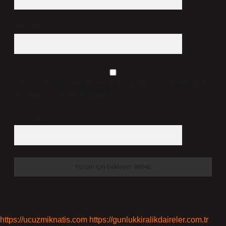
Web Sitesi
Daha sonraki yorumlarımda kullanılması için adım, e-posta adresim ve
site adresim bu tarayıcıya kaydedilsin.
7 + 8 kaçtır?
*
https://ucuzmiknatis.com
https://gunlukkiralikdaireler.com.tr