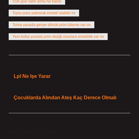
SSK gün satın alma ne kadar
Toplu para yatırarak emekli olabilir mi
Torba yasada geriye dönük prim ödeme var mı
Yeni torba yasada prim eksiği olanlara emeklilik var mı
Önceki Yazı
Lpl Ne Işe Yarar
Sonraki Yazı
Çocuklarda Alından Ateş Kaç Derece Olmalı
Bir yanıt yazın