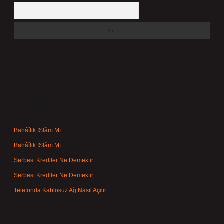
Arama
Son yorumlar
Bahâîlik İSlâm Mı
için
admin
Bahâîlik İSlâm Mı
için
Ayşe
Serbest Krediler Ne Demektir
için
admin
Serbest Krediler Ne Demektir
için
Şeyda
Telefonda Kablosuz Ağ Nasıl Açılır
için
admin