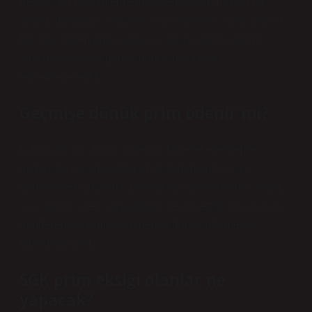
herkes, bu hükümlerde belirtilen yaşlar dışında bir
yaşları doldurursa yaşlılık veya emeklilik aylığı alabilir.
Bu yeni düzenleme uyarınca geriye dönük ödeme
yapılmayacak ve geriye dönük hak talep
edilemeyecektir.
Geçmişe dönük prim ödenir mi?
İş hukuku açısından, örneğin, hareket edememe
nedeniyle çalışma yetersizliği durumunda, ilgili
gereklilikler karşılanır. Başvuruyu gönderdikten sonra,
kişi, gereklilikleri karşıladığını beyan ettiği bir başvuru
göndererek ikramiyenin geriye dönük ödemesini
tamamlayabilir.
SGK prim eksiği olanlar ne
yapacak?