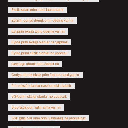
Eksik kalan prim nasıl tamamlanır
Eyt için geriye dönük prim ödeme var mı
Eyt prim eksiği toplu ödeme var mı
Eytde prim eksiği olanlar ne yapmalı
Eytde primi eksik olanlar ne yapmalı
Geçmişe dönük prim ödenir mi
Geriye dönük eksik prim ödeme nasıl yapılır
Prim eksiği olanlar nasıl emekli olabilir
SGK prim eksiği olanlar ne yapacak
Sigortada gün satın alma var mı
SSK girişi var ama prim yatmamış ne yapmalıyız