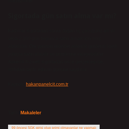
isteyebilirler.
Sigortada gün satın alma var mı?
Kadınlar sigortadan sonra doğan üç çocuğunu altı yıl
veya 2.160 gün boyunca satın almak için borç
alabilirler. Öte yandan erkekler askerlik günlerini kredi
yoluyla satın alabilir ve primlerine ekleyebilirler.
Askerlik hizmeti sigortadan önce gerçekleşirse,
istihdam tarihi edinim gününe kaydırılır.
Kaynak:
hakanpanelcit.com.tr
Tarih:
Makaleler
99 öncesi SGK girişi olup primi olmayanlar ne yapmalı