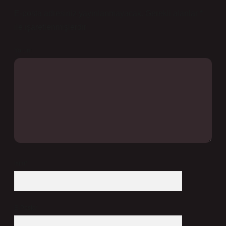
E-posta adresiniz yayınlanmayacak.
Gerekli alanlar
*
ile işaretlenmişlerdir
Yorum
İsim*
E-Posta*