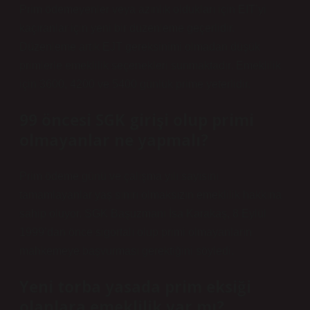
Prim ödemeyenler veya azınlık oldukları için EIT’yi
kaçıranlar için yeni bir düzenleme geçerlidir.
Düzenleme artık EJT gereksinimi olmadan düşük
primlerle emeklilik seçenekleri sunmaktadır. Emeklilik
için 3600, 4200 ve 5400 günlük prime yeterlidir.
99 öncesi SGK girişi olup primi
olmayanlar ne yapmalı?
Prim ödeme günü ve çalışma yılı sayısını
tamamlayanlar yaş sınırı olmaksızın emeklilik hakkına
sahip oluyor. SGK Başuzmanı İsa Karakaş, 8 Eylül
1999’dan önce sigortalı olup primi olmayanların
mahkemeye başvurması gerektiğini söyledi.
Yeni torba yasada prim eksiği
olanlara emeklilik var mı?