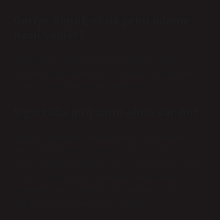
Geriye dönük eksik prim ödeme
nasıl yapılır?
Ayrıca, sabit ücretli primlerin ek ödemesine hak
kazanmazsınız. İsteğe bağlı sigorta primini ödeyerek
kalan eksik günlerinizi telafi edebilirsiniz.
Sigortada gün satın alma var mı?
Kadınlar sigortadan sonra doğan üç çocuğunu altı yıl
veya 2.160 gün boyunca satın almak için borç
alabilirler. Öte yandan erkekler askerlik günlerini kredi
yoluyla satın alabilir ve primlerine ekleyebilirler.
Askerlik hizmeti sigortadan önce gerçekleşirse,
istihdam tarihi edinim gününe kaydırılır.