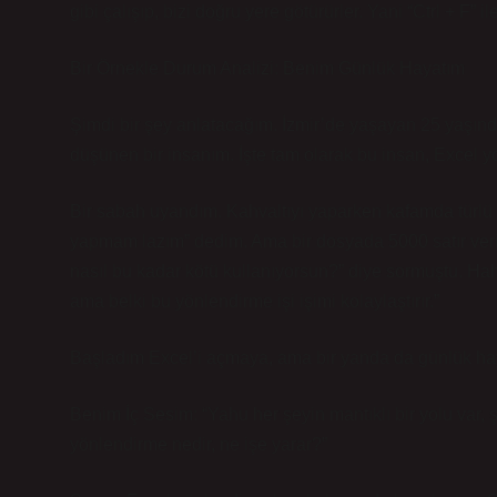
gibi çalışıp, bizi doğru yere götürürler. Yani “Ctrl + F” 
Bir Örnekle Durum Analizi: Benim Günlük Hayatım
Şimdi bir şey anlatacağım. İzmir’de yaşayan 25 yaşın
düşünen bir insanım. İşte tam olarak bu insan, Excel yö
Bir sabah uyandım. Kahvaltıyı yaparken kafamda türlü 
yapmam lazım” dedim. Ama bir dosyada 5000 satır veri
nasıl bu kadar kötü kullanıyorsun?” diye sormuştu. Ha
ama belki bu yönlendirme işi işimi kolaylaştırır.”
Başladım Excel’i açmaya, ama bir yanda da günlük ha
Benim İç Sesim: “Yahu her şeyin mantıklı bir yolu var, 
yönlendirme nedir, ne işe yarar?”