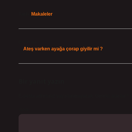
Tarih:
Makaleler
Önceki Yazı
Ateş varken ayağa çorap giyilir mi ?
Bir yanıt yazın
E-posta adresiniz yayınlanmayacak.
Gerekli alanlar
*
i
Yorum