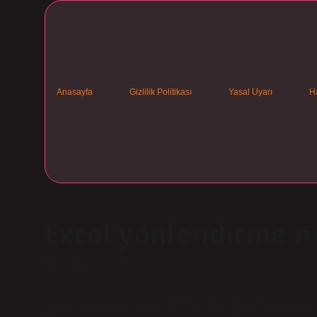
Anasayfa
Gizlilik Politikası
Yasal Uyarı
H
Excel yönlendirme ne
Tarih: Mayıs 24, 2026
Excel Yönlendirme Nedir? Biraz Gül, Biraz Düşün, Bir