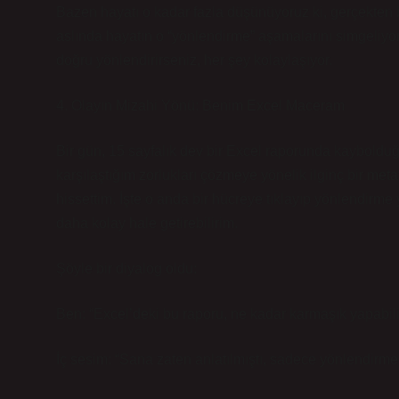
Bazen hayatı o kadar fazla düşünüyoruz ki, gerçekten b
aslında hayatın o “yönlendirme” aşamalarını simgeliyo
doğru yönlendirirseniz, her şey kolaylaşıyor.
4. Olayın Mizahi Yönü: Benim Excel Maceram
Bir gün, 15 sayfalık dev bir Excel raporunda kayboldu
karşılaştığım zorlukları çözmeye yönelik ilginç bir meta
hissettim. İşte o anda bir hücreye tıklayıp yönlendirme
daha kolay hale getirebilirim.
Şöyle bir diyalog oldu:
Ben: “Excel’deki bu raporu, ne kadar karmaşık yapabil
İç sesim: “Sana zaten anlatılmıştı, sadece yönlendirm