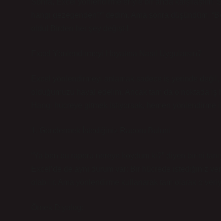
Sonra, Excel yönlendirmeleriyle bir anda karşılaştım. S
hangi gezegenden?” dedim. Ama sonra düşündüm: “Beni ba
oldu! Birden her şey değişti!
Excel Yönlendirmeyi Hayatına Nasıl Uygularsın?
Excel yönlendirmeyi anlamak sadece iş yerinde değil, h
olduğumuzu hayal edelim. Ancak tam da o noktada iş hay
Hangi hücreye gitmek istiyorsak, hemen yönlendirme il
1. Göndermek İstediğiniz Raporu Bulun!
“Ya ben bu raporu nereye koydum ki?” diyen birini tanıy
Excel’de de aynı durum var: Bir hücrede istediğiniz ver
olabilir. Ama yönlendirme kullanarak tam olarak o veriye
Örnek Diyalog: