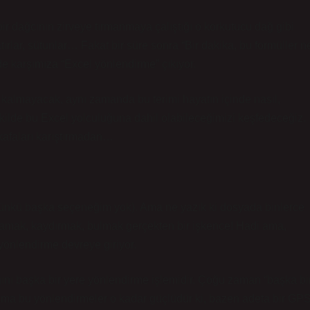
bir dağcının zirveye tırmanmaya çalıştığı o korkutucu dağ gibi
satırlar, sütunlar… Fakat bir süre sonra “Bir dakika, bu formüller n
nde karşımıza “Excel yönlendirme” çıkıyor.
kalmayacak, aynı zamanda bu terimi hayatın içinde nasıl,
şekilde bu Excel yolculuğuna dahil olabileceğimizi keşfedeceğiz.
afaları karıştırmadan…
m çünkü başka seçeneğim yok). Ama ne yazık ki dosyada binlerce
aramak, kaydırmak, bulmak gerçekten bir işkence! Hadi ama,
yönlendirme devreye giriyor.
ığını başka bir yere yönlendirme işlemidir. Çoğu zaman “başka bi
r. Ama bu yönlendirmeler o kadar güçlüdür ki, bazen adeta bir GP