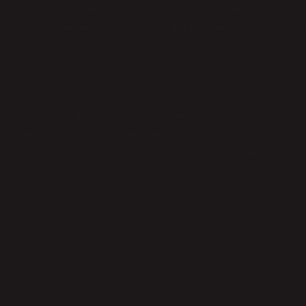
asit şeyleri bile karmaşıklaştırıyoruz. Excel yönlendirme,
r: Bir şeyin üzerine tıklayıp gitmek… Bir yeri hedeflemek… Eğer
ğumda, anladım ki aslında yönlendirme işlevi hayatta
for olmuş. Kendimi gerçekten o raporla “birlikte” yaşıyor gibi
 yaptım ve fark ettim ki, hayatımı da böyle “yönlendirme” yaparak
irim?”
e yapman lazım!”