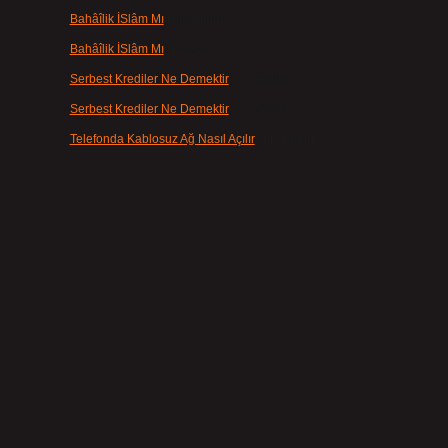
Bahâîlik İSlâm Mı
için
admin
Bahâîlik İSlâm Mı
için
Ayşe
Serbest Krediler Ne Demektir
için
admin
Serbest Krediler Ne Demektir
için
Şeyda
Telefonda Kablosuz Ağ Nasıl Açılır
için
admin