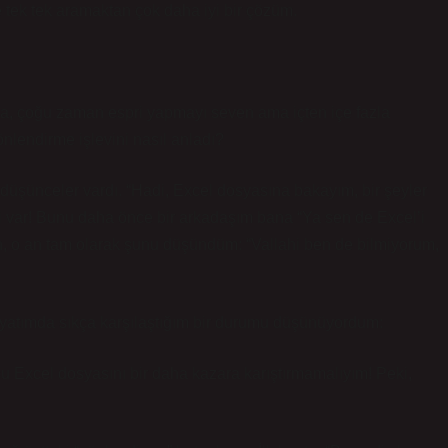
ile tek tek aramaktan çok daha iyi bir çözüm.
da, çoğu zaman espri yapmayı seven ama içten içe fazla
nlendirme işlevini nasıl anladı?
düşünceler vardı. “Hadi, Excel dosyasına bakayım, bir şeyler
 var! Bunu daha önce bir arkadaşım bana “Ya sen de Excel’i
h, o an tam olarak şunu düşündüm: “Vallahi ben de bilmiyorum,
yatımda sıkça karşılaştığım bir durumu düşünüyordum:
şu Excel dosyasını bir daha kazara karıştırmamalıyım! Peki,