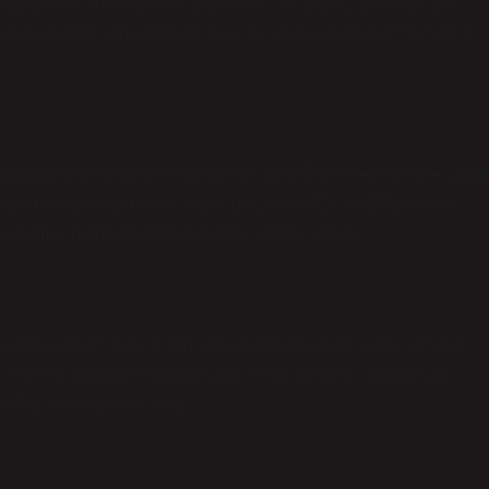
ağ üstteki “yönlendirme” butonları… İlk başta, “Bu nedir, bu
şka bir yere götürebilecek bir sihir olabilir mi?” Ve tabii ki
ayatımızda da pratik olabilir. Gelişmiş Excel becerilerine sahip
atını basitleştiren bir süper güç, bir tür Excel GPS olacak.
e gitmek mümkündür. İşte birkaç yaratıcı örnek:
or musunuz? Tabii ki tanıyorsunuz, hatta belki o kişi sizsiniz.
i varken, başka bir sayfada aynı veriyi aramak sinir bozucu
, hızlıca ulaşabilirsiniz.