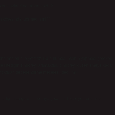
ıp bu sayfa! Yine mi kayboldu?”
ın köşesinde, görmedin mi?”
nlendirmeleri bile yetmez. Bu durumda insanın yapması gereken
le istediğiniz hücreyi aramaktan, o hücreyi düzenlemeye kadar
oktaları değerlendirme meselesi, değil mi?
 aldığımıza göre, bir soruya geçelim: Excel yönlendirme