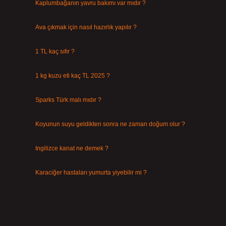
Kaplumbağanın yavru bakımı var mıdır ?
Ağustos 5, 2026
Ava çıkmak için nasıl hazırlık yapılır ?
e
Ağustos 4, 2026
1 TL kaç sıfır ?
Ağustos 3, 2026
1 kg kuzu eti kaç TL 2025 ?
Ağustos 3, 2026
Sparks Türk malı mıdır ?
Temmuz 28, 2026
Koyunun suyu geldikten sonra ne zaman doğum olur ?
Temmuz 26, 2026
Ingilizce kanat ne demek ?
Temmuz 25, 2026
Karaciğer hastaları yumurta yiyebilir mi ?
Temmuz 24, 2026
r
S