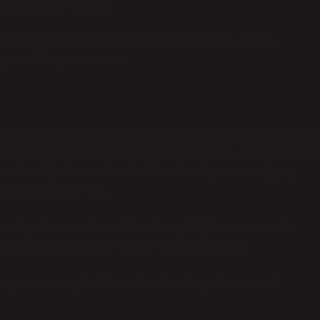
adi, bana yol göster!”
irden karmaşık hale geldiğinde, bir yönlendirme ile hem
tik hâle getirebilirsiniz.
ir el uzatıyor. Yani Excel’de bir hücreyi yönlendirirken, aslınd
k ediyorsunuz. Tıpkı ben ve Excel dosyası gibi… Hem karmaşık,
lendirme işlevinin sadece bir Excel fonksiyonu olmadığını;
ileceğimizi keşfettik.
nuzda, aklınıza sadece yönlendirmeyi değil, aynı zamanda
zen doğru yönlendirme sadece bir tık uzağınızda!
işinize yaramıştır. Alnila ailesiyle kalmaya devam edin!