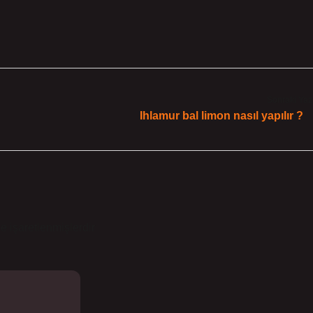
Sonraki Yaz
Ihlamur bal limon nasıl yapılır ?
le işaretlenmişlerdir