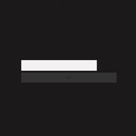
düşündüğünüz içerikleri,
backlinkpanelicomtr@gmail.com
adresine bildirmeniz halinde, ilgili içerikler yasal süre
içerisinde sitemizden kaldırılacaktır.
Arama
Son yorumlar