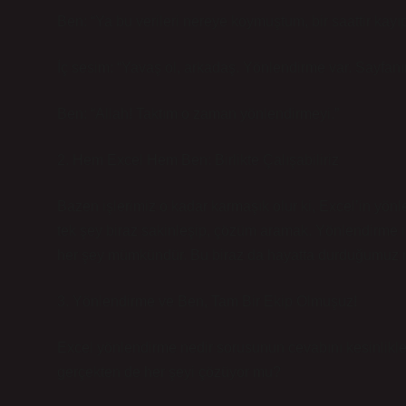
Ben: “Ya bu verileri nereye koymuştum, bir saattir kay
İç sesim: “Yavaş ol, arkadaş. Yönlendirme var. Sayfan
Ben: “Allah! Taktım o zaman yönlendirmeyi.”
2. Hem Excel Hem Ben: Birlikte Çalışabiliriz
Bazen işlerimiz o kadar karmaşık olur ki, Excel’in yö
tek şey biraz sakinleşip, çözüm aramak. Yönlendirme i
her şey mümkündür. Bu biraz da hayatta durduğumuz n
3. Yönlendirme ve Ben, Tam Bir Ekip Olmuşuz!
Excel yönlendirme nedir sorusunun cevabını kesinlikle
gerçekten de her şeyi çözüyor mu?