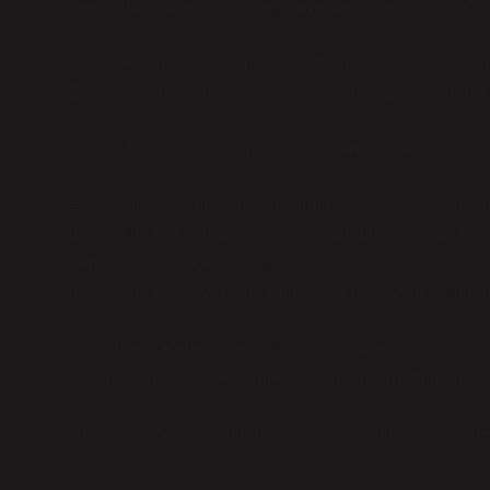
Ben: “Ahh! Anladım. Yönlendirme nedir, ne işe yarar? H
Yani, kendinizi kaybolmuş hissettiğinizde veya işler b
Excel’deki, hem de hayattaki yolculuğunuzu çok daha pra
Sonuç: Excel Yönlendirme, Bir Yaşam Stratejisi!
Excel yönlendirme, hayatın karmaşasında kaybolanlara b
hayatta da her sorunun basit bir çözümü olduğunu far
hem basit, ama kesinlikle biraz mizahi. Bu yazıda, yön
hayatta da nasıl “yönlendirme” ile pratik çözümler bulab
Bir dahaki sefere Excel dosyanızın içinde kaybolduğu
yaşamınızdaki yönlendirmeyi de koyun. Unutmayın, ba
Umarız “Excel yönlendirme nedir” hakkındaki bu rehber 