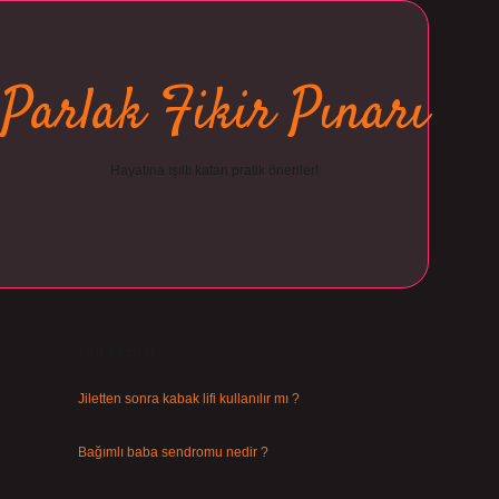
Parlak Fikir Pınarı
Hayatına ışıltı katan pratik öneriler!
Sidebar
ilbet
Son Yazılar
Jiletten sonra kabak lifi kullanılır mı ?
Ağustos 7, 2026
Bağımlı baba sendromu nedir ?
Ağustos 6, 2026