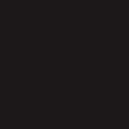
Hadi itiraf edelim: Excel ile olan ilişkimiz çoğu zaman 
olur. İlk başlarda her şey kulağa basit gelir; hücreler, 
ya?!” diye panik atak geçirirsiniz. İşte, o anlardan biri
Bu yazıda da, sadece Excel yönlendirmeyi anlatmakla 
nerelerde kullanabileceğimizi, hatta nasıl mizahi bir 
Ama rahat olun, kimseyi ezmeden, sıkmadan, sadece k
Excel Yönlendirme: Tam Olarak Nedir?
Diyelim ki, ben bir Excel dosyasını açtım (evet, açtı
hücre, satır ve sütun var. Tüm bunları manuel olarak 
kimse bu kadar zahmete girmemeli. İşte burada Excel 
Excel yönlendirme, aslında bir hücreyi ya da veri aral
sayfaya” veya “yeni bir hücreye” gitmek için kullanılı