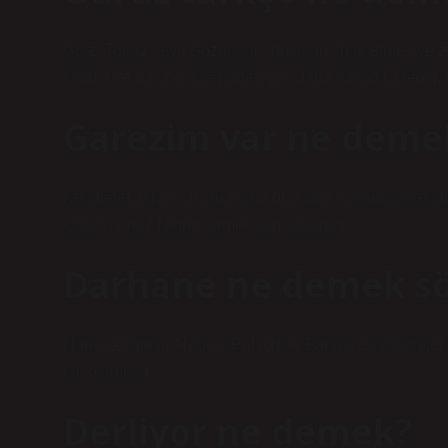
Gürz, Topuz veya Bozdoğan, düşmanı ihlal etmek ve zırh
silahtır ve bir ucu diğerinden çok daha kalındır. Demir, 
Garezim var ne deme
Kelimeler, birçok insanın gün boyunca kullandığı kelime
kullanılır mı? Nefret demek için kullanılır.
Darhane ne demek sö
Nane kelimesi; Arapça, Putsch ve Farsça ev kelimeler
bir kelimedir.
Derliyor ne demek?