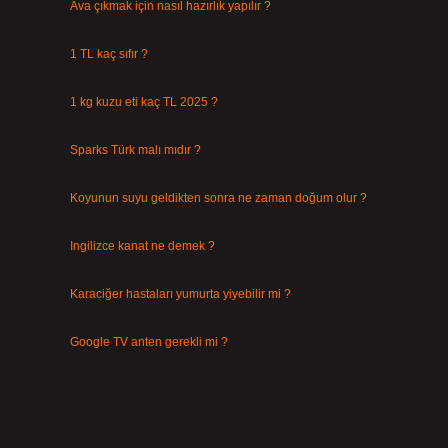
Ava çıkmak için nasıl hazırlık yapılır ?
Ağustos 4, 2026
1 TL kaç sıfır ?
Ağustos 3, 2026
1 kg kuzu eti kaç TL 2025 ?
Ağustos 3, 2026
Sparks Türk malı mıdır ?
Temmuz 28, 2026
Koyunun suyu geldikten sonra ne zaman doğum olur ?
Temmuz 26, 2026
Ingilizce kanat ne demek ?
Temmuz 25, 2026
Karaciğer hastaları yumurta yiyebilir mi ?
Temmuz 24, 2026
Google TV anten gerekli mi ?
Temmuz 22, 2026