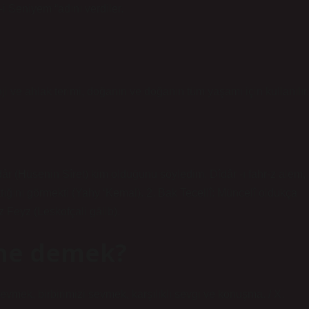
 Seniyem “adını verdiler.
oji ve ahlak terimi, doğanın ve doğanın tüm yaşamı için kullanılır.
âr (Hüsenin Sîret) kim olduğunu söyledim. Dîdâr -ı fahr-z alem,
tığını görmekti (Yahy ‘Kemal). 2. Bak Tecellî: Müncelî oldukça
-z Feyz (Leskofçali gālib).
 ne demek?
vmek, birbirimizi sevmek, karşılıklı sevgi ve konuşma. / X.