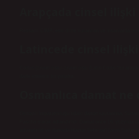
Arapçada cinsel ilişki
Ressam. CIMA, eski dilde kullanılan ve insanlarda bu 
Latincede cinsel iliş
Coitus (cinsel ilişki) cinsel ilişki (Latin Coitio “bir a
ifade etmenin bir yoludur.
Osmanlıca damat ne
Osmanlı İmparatorluğu’ndaki damat kavramına, Sultanlar
Pascha olarak adlandırıldı. Damat önce 16. yüzyılda d
adlandırıldı ve damada Hazrat Şehriyarî (veya Sultan) o