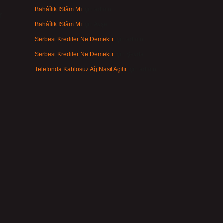
Bahâîlik İSlâm Mı
için
admin
Bahâîlik İSlâm Mı
için
Ayşe
Serbest Krediler Ne Demektir
için
admin
Serbest Krediler Ne Demektir
için
Şeyda
Telefonda Kablosuz Ağ Nasıl Açılır
için
admin