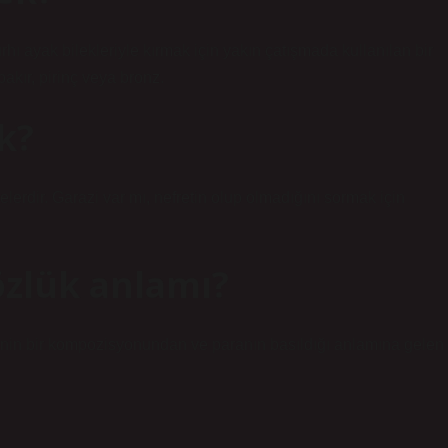
ı ayak bilekleriyle kırmak için yakın çatışmada kullanılan bir
bakır, pirinç veya bronz.
k?
lerdir. Garazi var mı, nefretin olup olmadığını sormak için
zlük anlamı?
inin bir kompozisyonundan ve paranın basıldığı anlamına gelen