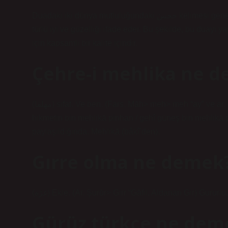
Duadaki iki dünya mutluluğundaki ححسَ kelimesi genel olarak bir iyilik içerir. Bu genel anlamda, kalite insanlar için her
türlü iyi ve güzelliği ifade eder. Bu şekilde, bu duayı 
için kapsamlı bir kalite içindir.
Çehre-i mehlika ne 
(ﻣﻬﻠﻘﺎ) sıfat. Ve ben. (Fars. Māh> meh> meh “ay” ve ar. Lyḳā “yüz, yüz” ve meh-liḳā) ay gibi yüzler, ay gibi güzel kadın:
hikmetin bin mehlikā pinhan / gehî güneş bin mehlikā pey
paylaşıldığında. Mehlikā (bâkî’den).
Gırre olma ne demek
(ﻏﺮّﻩ) Ekle. (Ar. Şurūr> Girr “Gāfil, Aldanan Gir) Gururlu
Gürüz türkçe ne dem