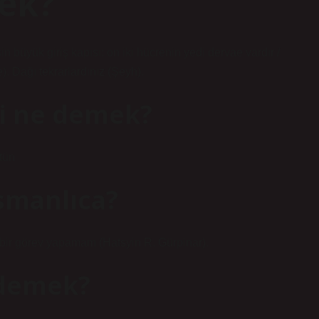
ek?
). Dağı tekrarlardınız (Şeyh).
ki ne demek?
tün
smanlıca?
 bir görev yapamam (Hatsyin R. Gürpinar).
 demek?