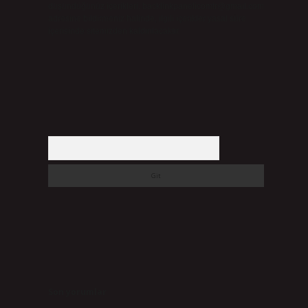
düşündüğünüz içerikleri,
backlinkpanelicomtr@gmail.com
adresine bildirmeniz halinde, ilgili içerikler yasal süre
içerisinde sitemizden kaldırılacaktır.
Arama
Son yorumlar