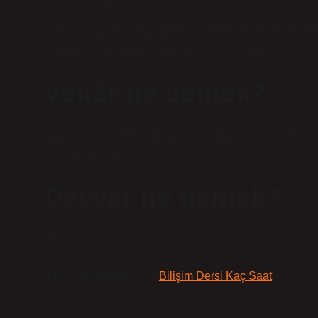
Terleme, bir tuz sıvısının tıbbi salınımı olarak vücuttan d
veya strese reaksiyondan sonra ortaya çıkabilir.
Vekâr ne demek?
(ﻭﻗﺎﺭ) i. (Ar. Veḳār), haysiyet ve onur, dikkatli olurdu: Yemek odası odamıza geldi ve seksen Lutfullah Efendi’ye (Reşat
N. Güntekin) girdi.
Devvar ne demek?
Durma, dön.
Tavsiyeli Bağlantılar:
Bilişim Dersi Kaç Saat