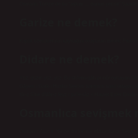
Osmanlı Türkçe’de bu “aşkım … bunun yerine” Saadet-i
Garize ne demek?
Kişilik özelliklerinin kaynağını oluşturan melek; Psikol
Didare ne demek?
Yüz, güzel yüz, yüz: Bu shîven-gâh pr-nûr oynayan Dîd
Gāyesi / Gark-ı Hushu Seelen barışının nasıl ortaya çık
tûr-z Sîne dîdâr-z feyz / şu’le-râz -ı Hayret Eyler Envâr
Osmanlıca sevişmek
Osmanlı lûgat x: “Güzel bir kelime #Muashaka: Seks, se