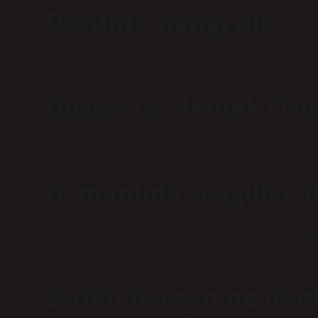
Deruhte hangi dil?
Türkçetürkçfarenzen
Duşize ne demek Osm
1. Memnun olmayan (genç kız), Bakir: “Dilber-i dûşîze
Osmanlıda sevgiliye na
Çeşitli isimler veya sıfatlar olarak bilinen Valentine,
âfitâb, mihr-rû, günlük düşünce, mâar, meh-rû, melek, n
Sadeti dareyn ne de