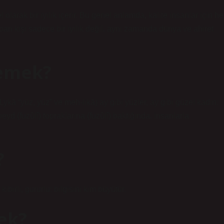
yapan kişi sadece bir iyilik değil, aynı zamanda dünya ve ahiret
demek?
d (fuzûlî) topraklarına (fuzûlî) baktığında, insanlarla
?
, kibirli, gururlu: bilgisini kim büyütür.
ek?