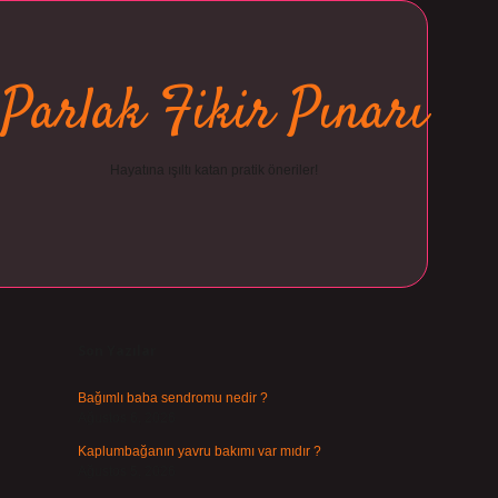
Parlak Fikir Pınarı
Hayatına ışıltı katan pratik öneriler!
Sidebar
ilbet
Son Yazılar
Bağımlı baba sendromu nedir ?
Ağustos 6, 2026
Kaplumbağanın yavru bakımı var mıdır ?
Ağustos 5, 2026