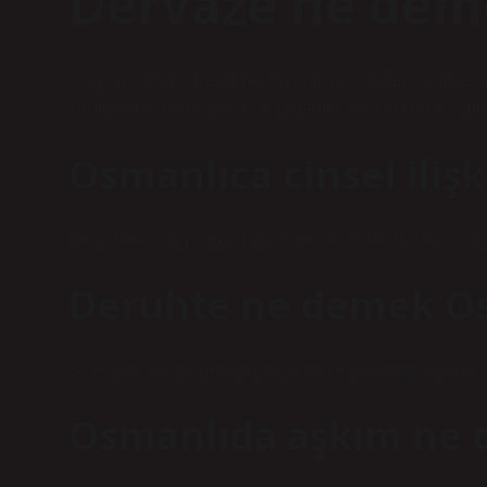
Dervaze ne dem
(ﺩﺭﻭﺍﺯﻩ) i. (Fars. Dervāze) Kaleler ve şehirler, kompleksin büyük giriş kapısı: on iki hücrenin yedi dervae vardır /
sorduklarını bilmedikleri iki dilbeber vardır (Yunus emre
Osmanlıca cinsel iliş
Bain -talak -somanmoman -Turkish -Turkish, Lügât, Sü
Deruhte ne demek O
ѻ Derute: almak, devralmak, davet edilmek için: Böyle
Osmanlıda aşkım ne