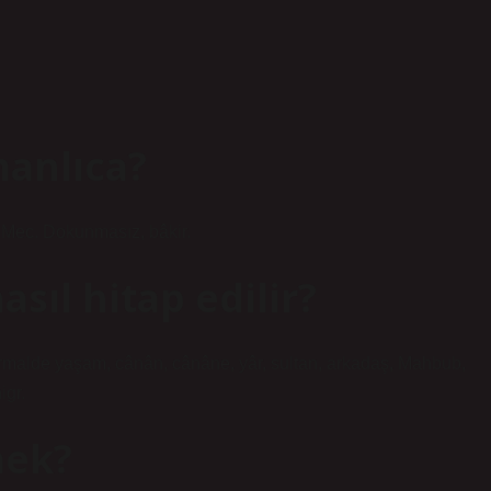
anlıca?
: Mec. Dokunmasız, bâkir.
sıl hitap edilir?
 normalde yaşam, cânân, cânâne, yâr, sultan, arkadaş, Mahbub,
igr.
mek?