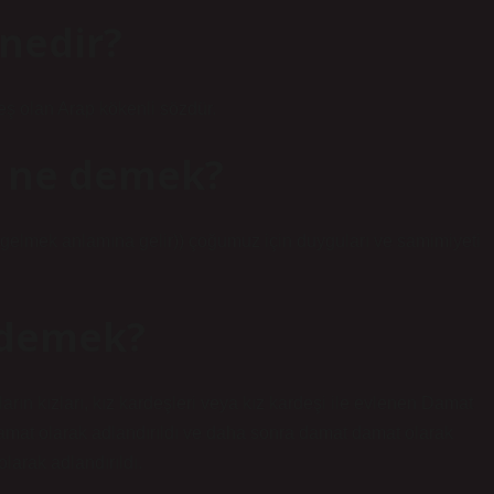
 nedir?
eş olan Arap kökenli sözdür.
ki ne demek?
raya gelmek anlamına gelir)) çoğumuz için duyguları ve samimiyeti
 demek?
ın kızları, kız kardeşleri veya kız kardeşi ile evlenen Damat
amat olarak adlandırıldı ve daha sonra damat damat olarak
larak adlandırıldı.