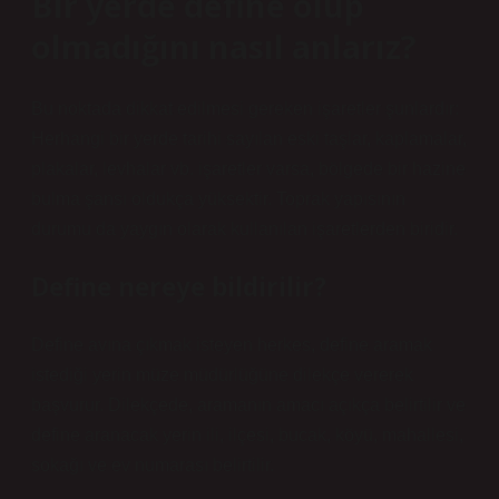
Bir yerde define olup
olmadığını nasıl anlarız?
Bu noktada dikkat edilmesi gereken işaretler şunlardır:
Herhangi bir yerde tarihi sayılan eski taşlar, kaplamalar,
plakalar, levhalar vb. işaretler varsa, bölgede bir hazine
bulma şansı oldukça yüksektir. Toprak yapısının
durumu da yaygın olarak kullanılan işaretlerden biridir.
Define nereye bildirilir?
Define avına çıkmak isteyen herkes, define aramak
istediği yerin müze müdürlüğüne dilekçe vererek
başvurur. Dilekçede, aramanın amacı açıkça belirtilir ve
define aranacak yerin ili, ilçesi, bucak, köyü, mahallesi,
sokağı ve ev numarası belirtilir.