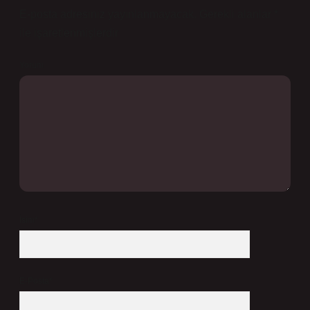
E-posta adresiniz yayınlanmayacak.
Gerekli alanlar
*
ile işaretlenmişlerdir
Yorum
İsim*
E-Posta*