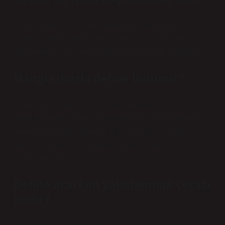
Resmi Gazete’de yayımlanan değişikliğe göre, define
arama alanı 50 metrekareyi, derinlik ise 10 metreyi
geçmeyecek, su altında define avcılığı yapılamayacak.
Hangi cihazla define bulunur?
Hazine dedektörü, altın ve bakır metallerini tespit
edebilen metal ayırma fonksiyonuna sahip elektronik
bir metal dedektör teknolojisidir. Genellikle define
avcıları olarak bilinen modeller define avcıları için
vazgeçilmezdir.
Define ararken yakalanmak cezası
nedir?