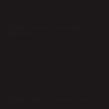
sağlamak için özel algılamaya ihtiyaç duyulmasıdır.
Cep telefonlarında bu tür sensörler bulunmadığından
yeterli veri sağlamazlar.
Define ararken nelere dikkat
edilmeli?
Define avında dikkat edilmesi gerekenler: Define
avında yasal yükümlülükler. Yasal izinlerin alınması…
Doğru ekipman ve araçların seçilmesi. Hassas
dedektörlerin kullanılması… Tarihi ve kültürel önemin
anlaşılması. Tarihi alanların önemi ve değeri. …
Güvenlik ve risk yönetimi. … Eser yönetimi ve
korunması. … Sıkça sorulan sorular.
Define arama ruhsatı ücreti ne
kadar?