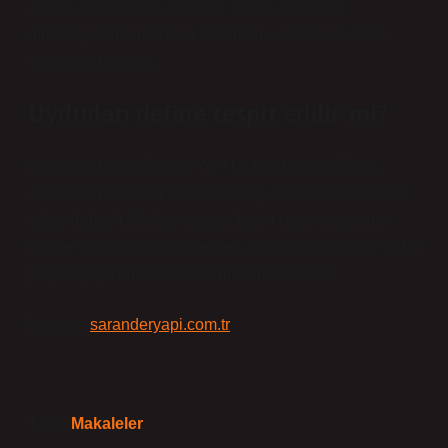
işareti, kare oymalı işaret ve sunak işareti gibi
medeniyetler tarafından kullanılan işaretlerde ifade
edilen oymalardır.
Uydudan define tespit edilir mi?
Uyduyla Hazine Bulma Yol Haritası Google Earth,
insanlara hazineler hakkında bilgi verecek teknolojiye
sahip değildir. Dahası, başka hiçbir uydu insanların
hazine aramasına izin vermez. Bu yüzden sadece daha
gerçekçi çözümlere başvurmak meselesidir.
Kaynak:
saranderyapi.com.tr
Tarih:
Makaleler