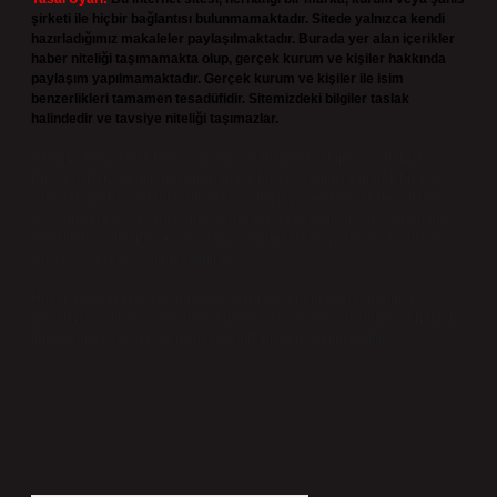
şirketi ile hiçbir bağlantısı bulunmamaktadır. Sitede yalnızca kendi
hazırladığımız makaleler paylaşılmaktadır. Burada yer alan içerikler
haber niteliği taşımamakta olup, gerçek kurum ve kişiler hakkında
paylaşım yapılmamaktadır. Gerçek kurum ve kişiler ile isim
benzerlikleri tamamen tesadüfidir. Sitemizdeki bilgiler taslak
halindedir ve tavsiye niteliği taşımazlar.
Sitemiz, 5651 Sayılı Kanun gereğince Bilgi Teknolojileri ve İletişim
Kurumu (BTK) tarafından onaylanmış bir Yer Sağlayıcı olarak hizmet
vermektedir. Bu nedenle, sitedeki içerikleri proaktif olarak denetleme
veya araştırma yükümlülüğümüz bulunmamaktadır. Ancak, üyelerimiz
yazdıkları içeriklerin sorumluluğunu taşımakta olup, siteye üye olarak bu
sorumluluğu kabul etmiş sayılırlar.
Hukuka ve yasal düzenlemelere aykırı olduğunu düşündüğünüz
içerikleri,
backlinkpanelicomtr@gmail.com
adresine bildirmeniz halinde,
ilgili içerikler yasal süre içerisinde sitemizden kaldırılacaktır.