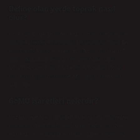
Define olan yerde toprak nasıl
olur?
Deneyimli bir define avcısı mezar yerinin kireçli toprak
olduğunu hemen anlayacaktır. Mezarlardaki toprak En
karakteristik toprak kokusu mezar toprağıdır. İnsan eti
yağlı olduğundan, belirli bir yıl sayısından sonra
toprağın A katmanına nüfuz eder ve buradaki toprak
kurumaya başlar ve kendine özgü güçlü bir kokuya
sahip olur.
GöMÜ işaretleri nelerdir?
Hazine işaretlerinin kullanımı ve inşası eski çağlardan
beri kullanılmaktadır. Ancak hazine mezarları bazen
oda mezarlarda bulunur ve mihrap işareti, oymalı haç