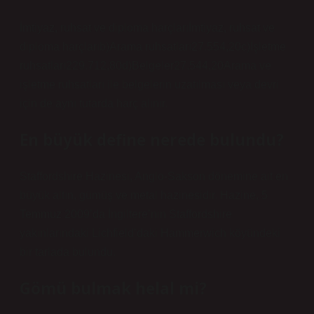
İmtiyaz, ruhsat ve diploma harçlarıİmtiyaz, ruhsat ve
diploma harçlarıb)Arama ruhsatları27.554,20c)İşletme
ruhsatları229.712,80d)Belgeler27.544,20Arama ve
işletme ruhsatları ile belgelerin uzatılması veya devri
için de aynı tutarda harç alınır.
En büyük define nerede bulundu?
Staffordshire Hazinesi, Anglo-Sakson dönemine ait en
büyük altın, gümüş ve metal hazinesidir. Hazine, 5
Temmuz 2009’da İngiltere’nin Staffordshire
yakınlarındaki Lichfield’daki Hammerwich köyündeki
bir tarlada bulundu.
Gömü bulmak helal mi?