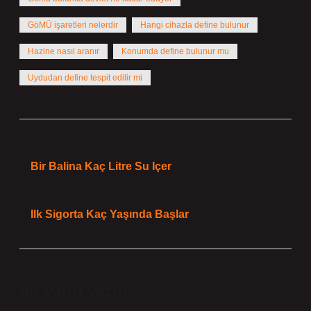
GöMÜ işaretleri nelerdir
Hangi cihazla define bulunur
Hazine nasıl aranır
Konumda define bulunur mu
Uydudan define tespit edilir mi
Önceki Yazı
Bir Balina Kaç Litre Su Içer
Sonraki Yazı
Ilk Sigorta Kaç Yaşında Başlar
Bir yanıt yazın