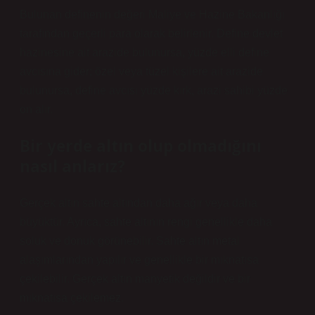
Bulunan definenin değeri Maliye ve Hazine Bakanlığı
tarafından geçerli para olarak belirlenir. Define devlet
hazinesine ait arazide bulunursa, yüzde elli define
avcısına gider; özel veya tüzel kişilere ait arazide
bulunursa, define avcısı yüzde kırk, arazi sahibi yüzde
on alır.
Bir yerde altın olup olmadığını
nasıl anlarız?
Gerçek altın sahte altından daha ağır veya daha
büyüktür. Ayrıca, sahte altının rengi genellikle daha
soluk ve donuk görünebilir. Sahte altın metal
alaşımlarından yapılır ve genellikle bir mıknatısa
çekilebilir. Gerçek altın manyetik değildir ve bir
mıknatısa çekilemez.