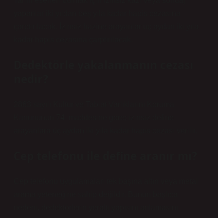
Tarihi eserleri bulmak için izinsiz kazı veya sondaj
yapanlar iki yıldan beş yıla kadar hapis cezasına
çarptırılacak. İzinsiz hazine arayanlar üç aydan iki yıla
kadar hapis cezasına çarptırılacak.
Dedektörle yakalanmanın cezası
nedir?
2863 sayılı Kültür ve Tabiat Varlıklarını Koruma
Kanununun 74. maddesine göre; izinsiz define
arayanlara üç aydan iki yıla kadar hapis cezası verilir.
Cep telefonu ile define aranır mı?
Cep telefonu uygulamaları tek başına altın veya metal
arama yeteneğine sahip değildir. Bunun başlıca
nedeni, dedektörlerin yeraltı yapısını anlamasını