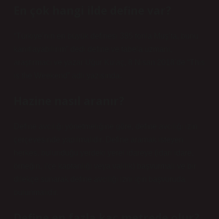
En çok hangi ilde define var?
“Türkiye’nin en büyük definesi 385 tonla Muş’ta, bunu
kanıtlayabilirim” dedi define ve tabela uzmanı,
araştırmacı ve yazar Uğur Kulaç, 8 Nisan 2018’de “This
is the Weekend” adlı yazısında.
Hazine nasıl aranır?
Define avcılığı yönetmeliğine göre, define avcılığı izin
çerçevesinde yapılmalıdır. Define aramak isteyen
herkes, bulunduğu yerdeki yerel idareye (idari idare,
örneğin, ilçe kaptanlığı veya valilik) başvurmalı ve bir
dilekçe sunarak define avcılığı izni için başvuruda
bulunmalıdır.
Define en fazla kaç metrede olur?