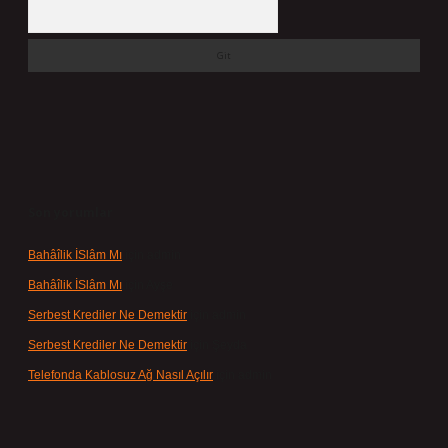
Arama
Son yorumlar
Bahâîlik İSlâm Mı
için
admin
Bahâîlik İSlâm Mı
için
Ayşe
Serbest Krediler Ne Demektir
için
admin
Serbest Krediler Ne Demektir
için
Şeyda
Telefonda Kablosuz Ağ Nasıl Açılır
için
admin