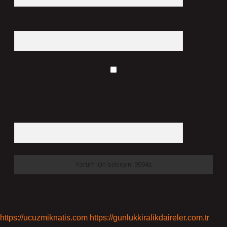
Web Sitesi
Daha sonraki yorumlarımda kullanılması için adım, e-posta adresim ve
site adresim bu tarayıcıya kaydedilsin.
9 - 5 kaçtır?
*
https://ucuzmiknatis.com
https://gunlukkiralikdaireler.com.tr