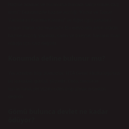
Hazine aramak ve bulunursa bunlara sahip olmak caiz
midir? Günümüzde hazine avcılığı “Kültür ve Tabiat
Varlıklarını Koruma Kanunu” ve diğer ilgili yasalara
uygun olarak yapılmaktadır. Bu mevzuata aykırı olarak
hazine avcılığı yapmak, kamu ve bireysel hakların ihlali
olduğu için caiz değildir.
Konumda define bulunur mu?
Yer altından bilgi alamazlar. MTA Genel Müdürlüğü’nün
bu konudaki görüşü şöyledir: Optik sensörler
kullanılarak yer yüzeyinden bilgi almak mümkün
değildir.
Gömü bulunca devlet ne kadar
ödüyor?