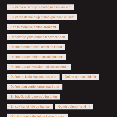
Bir yerde altın olup olmadığını nasıl anlarız
Bir yerde define olup olmadığını nasıl anlarız
Cep telefonu ile define aranır mı
Dedektörle yakalanmanın cezası nedir
Define arama ruhsatı ücreti ne kadar
Define ararken nelere dikkat edilmeli
Define ararken yakalanmak cezası nedir
Define en fazla kaç metrede olur
Define nereye bildirilir
Define olan yerde toprak nasıl olur
En büyük define nerede bulundu
En çok hangi ilde define var
Gömü bulmak helal mi
Gömü bulunca devlet ne kadar ödüyor