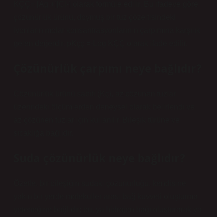
KÇÇ= [Ag +][Cl-] olarak formüle edilir. Bu ifadeye göre
çözünürlük ürünü, doymuş bir tuz çözeltisindeki
iyonların molar konsantrasyonlarının çarpımına karşılık
gelen değerdir. pKçç =-Log KÇÇ olarak ifade edilir.
Çözünürlük çarpımı neye bağlıdır?
Çözünürlük ürünü sabiti (Kç), az çözünen tuzlar
üzerindeki ölçümlerden deneysel olarak belirlendi ve
az çözünen tuzlar için kullanılır. Bileşik türüne ve
sıcaklığa bağlıdır.
Suda çözünürlük neye bağlıdır?
Özetle, bir bileşiğin sudaki çözünürlüğü, kendisine
yakın bir yerde moleküller arası bağ kuvveti oluşturma
yeteneğine bağlıdır; bu, ya hidrojen bağı oluşturarak ya