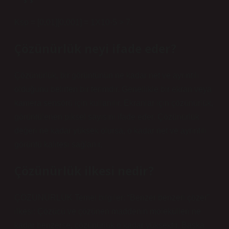
Ksp = [0,01][0,001] = 1X10-5 > 7.
Çözünürlük neyi ifade eder?
Çözünürlük, bir görüntünün ne kadar net ve ayrıntılı
olduğunu belirten bir terimdir. Genellikle bir ekran veya
kamera sensörü için kullanılır. Ekranlar için çözünürlük,
görüntülenen piksel sayısını ifade eder. Çözünürlük
değeri ne kadar yüksek olursa, o kadar net ve ayrıntılı
görüntü kalitesi sağlanır.
Çözünürlük ilkesi nedir?
ÇÖZÜNÜRLÜK Temel bilgiler: “Benzer benzeri çözer”
ilkesi: Çözücü ve çözünen maddenin molekülleri ne
kadar benzerse, çözünürlük o kadar yüksektir. Başka