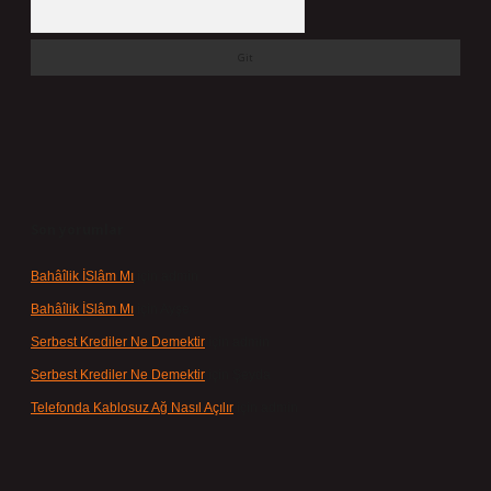
Arama
Son yorumlar
Bahâîlik İSlâm Mı
için
admin
Bahâîlik İSlâm Mı
için
Ayşe
Serbest Krediler Ne Demektir
için
admin
Serbest Krediler Ne Demektir
için
Şeyda
Telefonda Kablosuz Ağ Nasıl Açılır
için
admin