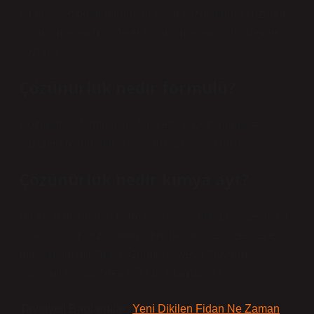
bir deyişle; polar maddeler polar çözücülerde çözünür,
polar olmayan maddeler polar olmayan çözücülerde
çözünür.
Çözünürlük nedir formülü?
Çözünürlük formülü ile ifade edilir: Çözünürlük =
çözünen maddenin kütlesi (g) / 100 g çözücü.
Çözünürlük nedir kimya ayt?
Bir etkin maddenin normal koşullar altında ve belirli bir
sıcaklıkta bir çözücünün birim hacminde çözebileceği
maksimum miktara “çözünürlük” veya “doygunluk
konsantrasyonu” denir. Birimi gram/ml’dir.
Tavsiyeli Bağlantılar:
Yeni Dikilen Fidan Ne Zaman