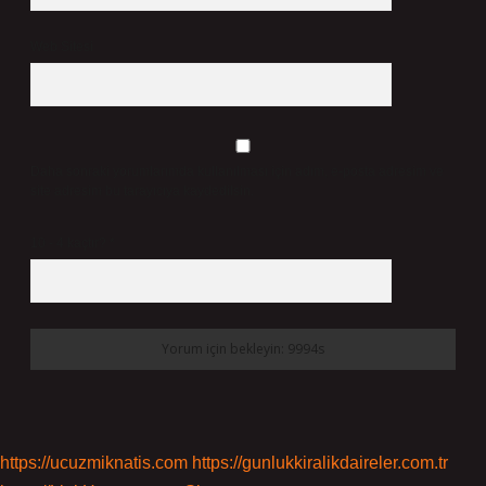
Web Sitesi
Daha sonraki yorumlarımda kullanılması için adım, e-posta adresim ve
site adresim bu tarayıcıya kaydedilsin.
10 - 4 kaçtır?
*
https://ucuzmiknatis.com
https://gunlukkiralikdaireler.com.tr