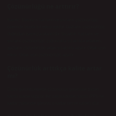
Çözünürlüğü ne arttırır?
Basınç: Basıncın katıların ve sıvıların çözünürlüğü
üzerinde büyük bir etkisi yoktur. Gazların çözünürlüğü
doğrudan basınçla orantılıdır. Sıcaklık: Katıların ve
sıvıların çözünürlüğü çoğunlukla sıcaklıkla artarken,
gazların çözünürlüğü artan sıcaklıkla azalır. Ortak iyon
etkisi: Ortak iyon çözünürlüğü azaltır.
Çözünürlük arttıkça kalite artar
mı?
Dijital görüntülemede çözünürlük genellikle piksel
sayısı olarak ölçülür. İnç başına piksel sayısı (PPI) ne
kadar yüksekse görüntü o kadar net ve kaliteli olur.