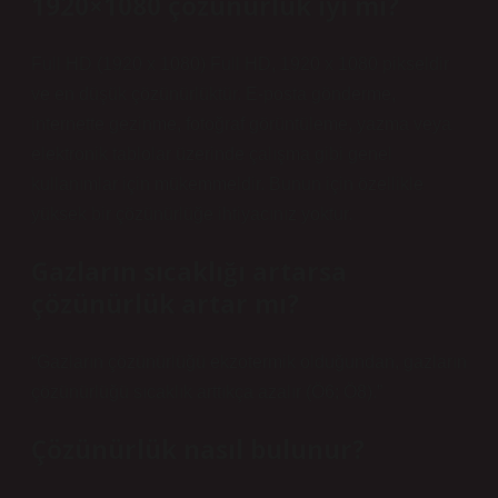
1920×1080 çözünürlük iyi mi?
Full HD (1920 x 1080) Full HD, 1920 x 1080 pikseldir
ve en düşük çözünürlüktür. E-posta gönderme,
internette gezinme, fotoğraf görüntüleme, yazma veya
elektronik tablolar üzerinde çalışma gibi genel
kullanımlar için mükemmeldir. Bunun için özellikle
yüksek bir çözünürlüğe ihtiyacınız yoktur.
Gazların sıcaklığı artarsa
çözünürlük artar mı?
“Gazların çözünürlüğü ekzotermik olduğundan, gazların
çözünürlüğü sıcaklık arttıkça azalır (Ö6; Ö8).”
Çözünürlük nasıl bulunur?