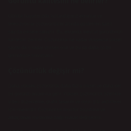
Görüntü kalitesini ne belirler?
Günlük hayatımızda kullandığımız ekranlar ve
televizyonlar çözünürlükler altında gösterilen sabit
sayıda piksele sahiptir. Bu, ekranda mevcut görüntünün
kalitesini belirler. Çözünürlük ne kadar yüksekse piksel
sayısı da o kadar yüksek olur ve bu da daha iyi bir
görüntüyle sonuçlanır.
Çözünürlük değişir mi?
Daha yüksek çözünürlük daha fazla piksel ve daha net
bir görüntü anlamına gelir. Yüksek çözünürlük özellikle
video düzenleme, grafik tasarım ve oyun gibi aktiviteler
için önemlidir. Çözünürlük monitör boyutuna ve
amaçlanan kullanıma bağlı olarak değişebilir.