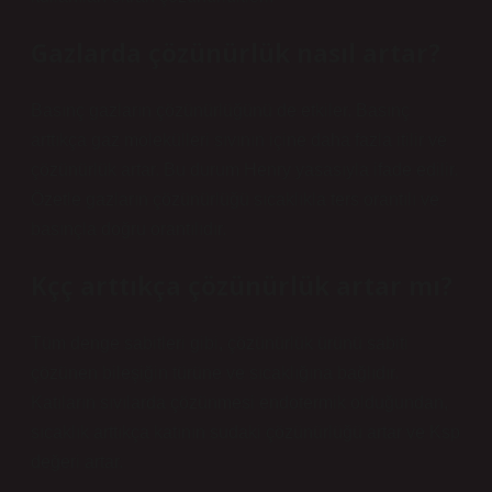
Gazlarda çözünürlük nasıl artar?
Basınç gazların çözünürlüğünü de etkiler. Basınç
arttıkça gaz molekülleri sıvının içine daha fazla itilir ve
çözünürlük artar. Bu durum Henry yasasıyla ifade edilir.
Özetle gazların çözünürlüğü sıcaklıkla ters orantılı ve
basınçla doğru orantılıdır.
Kçç arttıkça çözünürlük artar mı?
Tüm denge sabitleri gibi, çözünürlük ürünü sabiti
çözünen bileşiğin türüne ve sıcaklığına bağlıdır.
Katıların sıvılarda çözünmesi endotermik olduğundan,
sıcaklık arttıkça katının sudaki çözünürlüğü artar ve Ksp
değeri artar.