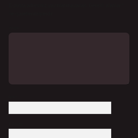
E-posta adresiniz yayınlanmayacak.
Gerekli alanlar
*
ile işaretlenmişlerdir
Yorum
İsim*
E-Posta*