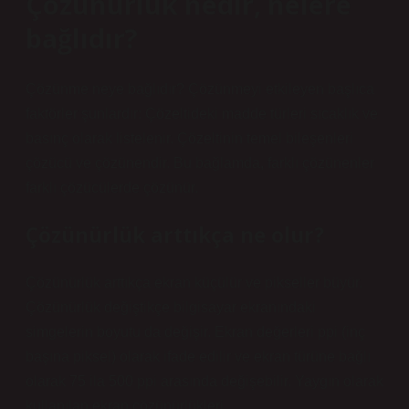
Çözünürlük nedir, nelere
bağlıdır?
Çözünme neye bağlıdır? Çözünmeyi etkileyen başlıca
faktörler şunlardır: Çözeltideki madde türleri sıcaklık ve
basınç olarak listelenir. Çözeltinin temel bileşenleri
çözücü ve çözünendir. Bu bağlamda, farklı çözünenler
farklı çözücülerde çözünür.
Çözünürlük arttıkça ne olur?
Çözünürlük arttıkça ekran küçülür ve pikseller büyür.
Çözünürlük değiştikçe bilgisayar ekranındaki
simgelerin boyutu da değişir. Ekran değerleri ppi (inç
başına piksel) olarak ifade edilir ve ekran türüne bağlı
olarak 75 ila 500 ppi arasında değişebilir. Yaygın olarak
kullanılan ekran çözünürlükleri.