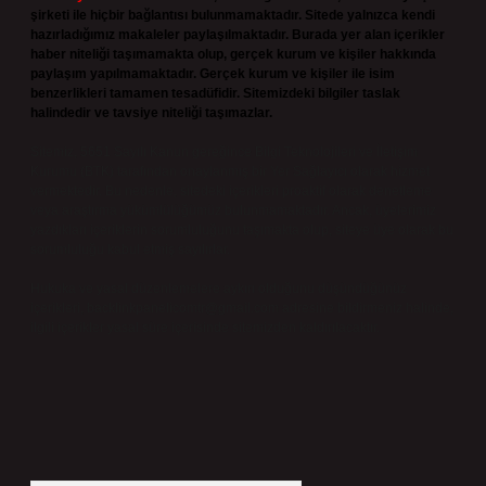
şirketi ile hiçbir bağlantısı bulunmamaktadır. Sitede yalnızca kendi
hazırladığımız makaleler paylaşılmaktadır. Burada yer alan içerikler
haber niteliği taşımamakta olup, gerçek kurum ve kişiler hakkında
paylaşım yapılmamaktadır. Gerçek kurum ve kişiler ile isim
benzerlikleri tamamen tesadüfidir. Sitemizdeki bilgiler taslak
halindedir ve tavsiye niteliği taşımazlar.
Sitemiz, 5651 Sayılı Kanun gereğince Bilgi Teknolojileri ve İletişim
Kurumu (BTK) tarafından onaylanmış bir Yer Sağlayıcı olarak hizmet
vermektedir. Bu nedenle, sitedeki içerikleri proaktif olarak denetleme
veya araştırma yükümlülüğümüz bulunmamaktadır. Ancak, üyelerimiz
yazdıkları içeriklerin sorumluluğunu taşımakta olup, siteye üye olarak bu
sorumluluğu kabul etmiş sayılırlar.
Hukuka ve yasal düzenlemelere aykırı olduğunu düşündüğünüz
içerikleri,
backlinkpanelicomtr@gmail.com
adresine bildirmeniz halinde,
ilgili içerikler yasal süre içerisinde sitemizden kaldırılacaktır.