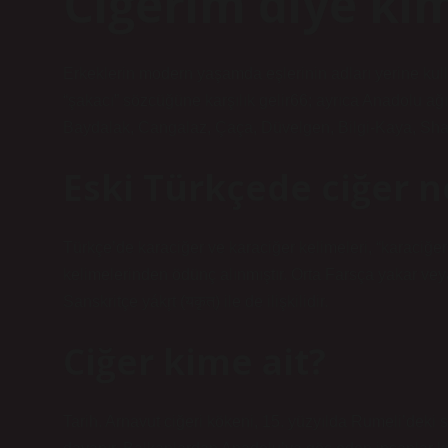
Ciğerim diye ki
Erkeklerin modern yaşamda eşlerinin adları yerine kulla
“şakacı” sözcüğüne karşılık gelir66; ayrıca Anadolu ağı
Baydalak, Cangalaz, Çaça, Düvelgen, Bilgi-Kaya, Sha
Eski Türkçede ciğer 
Türkçe’de karaciğer ve karaciğer kelimeleri, “karaciğer” an
kelimelerinden ödünç alınmıştır. Orta Farsça yakar ve
Sanskritçe yákr̥t (यकृत्) ile de ilişkilidir.
Ciğer kime ait?
Tarih. Arnavut ciğeri kökeni, 15. yüzyılda Rumeli’deki