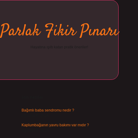
Parlak Fikir Pınarı
Hayatına ışıltı katan pratik öneriler!
Sidebar
ilbet
Son Yazılar
Bağımlı baba sendromu nedir ?
Ağustos 6, 2026
Kaplumbağanın yavru bakımı var mıdır ?
Ağustos 5, 2026