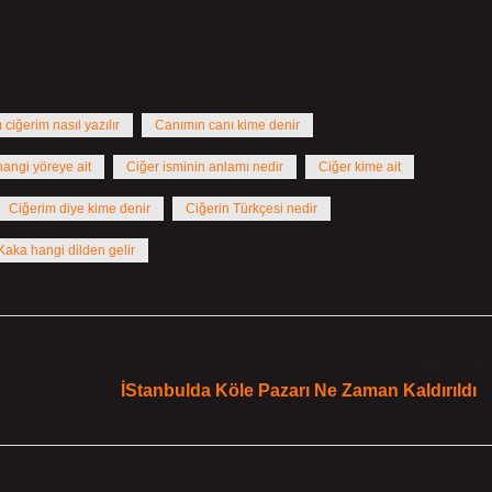
ciğerim nasıl yazılır
Canımın canı kime denir
hangi yöreye ait
Ciğer isminin anlamı nedir
Ciğer kime ait
Ciğerim diye kime denir
Ciğerin Türkçesi nedir
Kaka hangi dilden gelir
Sonraki Yaz
İStanbulda Köle Pazarı Ne Zaman Kaldırıldı