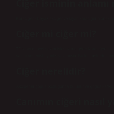
Ciğer isminin anlamı 
Karaciğer:- Beyaz akciğer ve siyah karaciğerin ortak adı
Ciğer mi ciğer mi?
TDK’nın güncel yazım kılavuzuna göre: Karaciğer mi, ka
yazım nedeniyle yanlış yazılmıştır. Bu kelimelerden biri
Ciğer nerelidir?
Akciğerler göğüs boşluğunda bulunur ve göğüs kafesi tar
Canımın ciğeri nasıl ya