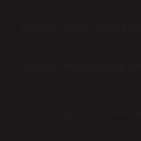
dayanır. Balkanlardan Anadolu’ya göç eden insanlar kült
İstanbul’a getirdiği geleneklerden biridir.
Ciğerin Türkçesi nedi
Farsça cigar جگر veya cīgar جیگر
Canim benim kime de
“Sevgilim” kelimesi günlük hayatımızda çok kullandığım
genellikle sevdiklerine karşı şefkat göstergesi olarak ku
Canım ciğerim nasıl ya
Hissedilen sevgi, birden fazla sözcükle kullanılan “aş
ulaşır.