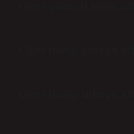
Ciğer patenti kime ai
Ciğer tava (yaprak ciğer), Edirne’de özel olarak üretil
Kurumu tarafından tescillenmiş ve coğrafi işaret almıştı
Ciğer hangi yöreye ai
Kızarmış ciğer, Edirne mutfağının en meşhur ve popüler le
tavadan almıştır. Ciğerin ince, kağıt benzeri parçalara 
Ciğer hangi ülkeye ait
Arnavut ciğeri Türk mutfağına ait bir yemektir. İsmini
yiyen Arnavutlardan alır.