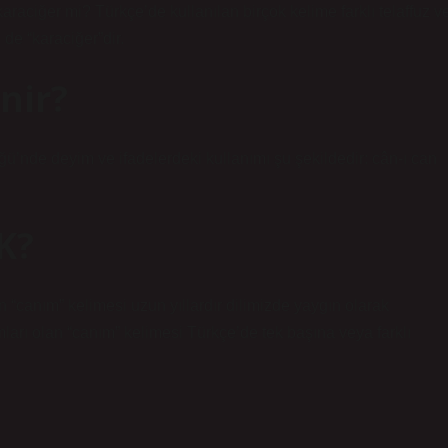
raciğer mi? Türkçe’de kullanılan birçok kelime farklı telaffuz v
 de “karaciğer”dir.
nir?
üğü’nde deyim ve ifadelerdeki kullanımı şu şekildedir: cân-ı can
K?
canım” kelimesi uzun yıllardır dilimizde yaygın olarak
mları olan “canım” kelimesi Türkçe’de tek başına veya farklı