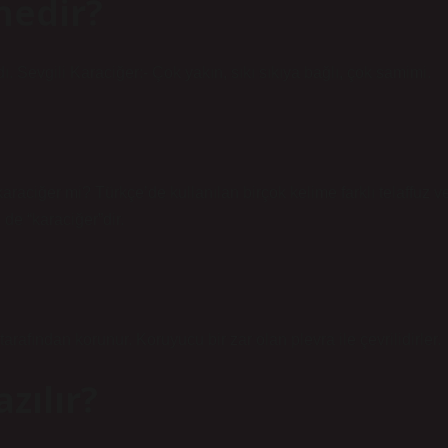
nedir?
. Sevgili Karaciğer:- Çok yakın, sıkı sıkıya bağlı, çok samimi.
raciğer mi? Türkçe’de kullanılan birçok kelime farklı telaffuz v
 de “karaciğer”dir.
afından korunur. Koruyucu bir zar olan plevra ile çevrilidirler.
zılır?