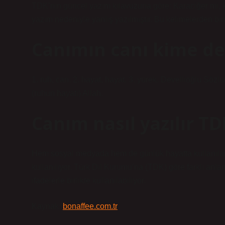
TDK’nın güncel yazım kılavuzuna göre: Karaciğer mi, ka
yazım nedeniyle yanlış yazılmıştır. Bu kelimelerden biri
Canımın canı kime de
1. ruh, can. 2. hayat, hayat. 3. yürek. Devellioğlu Sözl
(ruhun hayatı) Allah.
Canım nasıl yazılır TD
Hem sosyal medyada hem de günlük hayatta kullanılan “
kullanılıyor. Türk Dil Kurumu’na (TDK) göre farklı anla
ifadelerle birlikte kullanılabiliyor.
Kaynak:
bonaffee.com.tr