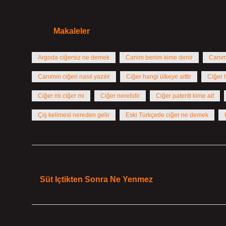
Tarih:
Makaleler
Argoda ciğersiz ne demek
Canim benim kime denir
Canım 
Canımın ciğeri nasıl yazılır
Ciğer hangi ülkeye aittir
Ciğer 
Ciğer mi ciğer mi
Ciğer nerelidir
Ciğer patenti kime ait
Çiş kelimesi nereden gelir
Eski Türkçede ciğer ne demek
Önceki Yazı
Süt Içtikten Sonra Ne Yenmez