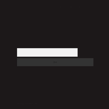
düşündüğünüz içerikleri,
backlinkpanelicomtr@gmail.com
adresine bildirmeniz halinde, ilgili içerikler yasal süre
içerisinde sitemizden kaldırılacaktır.
Arama
Son yorumlar