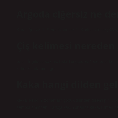
Argoda ciğersiz ne d
Karaciğersiz: 1. Şerefsiz kimse. 2. Korkak kimse (BAS,
Çiş kelimesi nereden 
pee – İngilizce sözlük. Eski Türkçedeki “pee pee” kelim
kelime” anlamına gelir.
Kaka hangi dilden gel
ka-ka “kendini zorlamak” çocuk dilinden türemiştir. Ço
sembolizminden. Farsça kak, Yunanca kaká, Ermenice ka