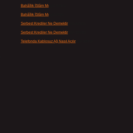
Bahâîlik İSlâm Mı
için
admin
Bahâîlik İSlâm Mı
için
Ayşe
Serbest Krediler Ne Demektir
için
admin
Serbest Krediler Ne Demektir
için
Şeyda
Telefonda Kablosuz Ağ Nasıl Açılır
için
admin
e