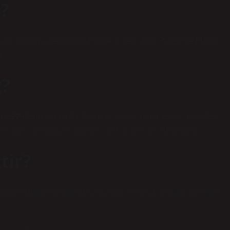
t?
en bir kızartma yemeğidir. Edirne Ciğeri, Türk Patent ve Marka
r.
t?
zzetlerinden biridir. Adını, pişirildiği derin, tepsi şeklindeki
kesilmesi nedeniyle “yaprak ciğer” olarak da adlandırılır.
tir?
 Osmanlı İmparatorluğu’nda yaşayan ve “ucuz” olduğu için ciğer