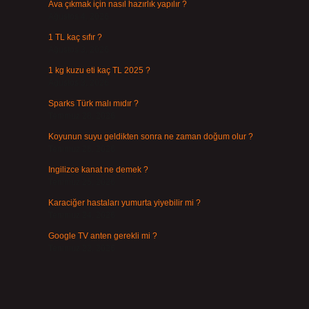
Ava çıkmak için nasıl hazırlık yapılır ?
Ağustos 4, 2026
1 TL kaç sıfır ?
Ağustos 3, 2026
1 kg kuzu eti kaç TL 2025 ?
Ağustos 3, 2026
Sparks Türk malı mıdır ?
Temmuz 28, 2026
Koyunun suyu geldikten sonra ne zaman doğum olur ?
Temmuz 26, 2026
Ingilizce kanat ne demek ?
Temmuz 25, 2026
Karaciğer hastaları yumurta yiyebilir mi ?
Temmuz 24, 2026
Google TV anten gerekli mi ?
Temmuz 22, 2026