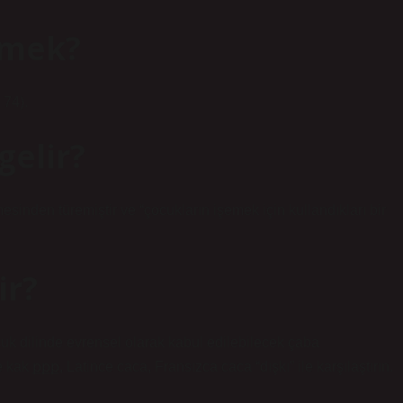
emek?
 74).
gelir?
esinden türemiştir ve “çocukların işemek için kullandıkları bir
ir?
cuk dilinde evrensel olarak kabul edilebilecek çaba
k քքք, Latince caca, Fransızca caca “dışkı” ile karşılaştırın.