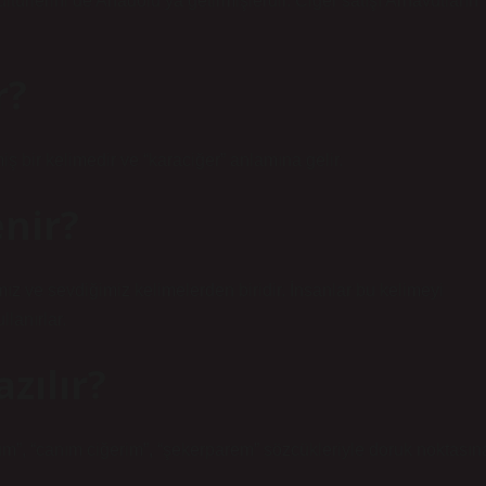
ürlerini de Anadolu’ya getirmişlerdir. Ciğer satışı Arnavutların
r?
 kelimesinden türetilmiş bir kelimedir ve “karaciğer” anlamına gelir.
nir?
ız ve sevdiğimiz kelimelerden biridir. İnsanlar bu kelimeyi
llanırlar.
zılır?
kım”, “canım ciğerim”, “şekerparem” sözcükleriyle doruk noktasın