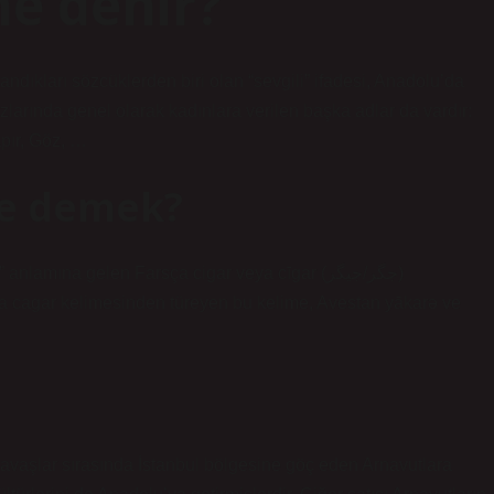
me denir?
ndıkları sözcüklerden biri olan “sevgili” ifadesi, Anadolu’da
zlarında genel olarak kadınlara verilen başka adlar da vardır:
pır, Göz, …
ne demek?
lamına gelen Farsça cigar veya cīgar (جگر/جيگر)
ya cagar kelimesinden türeyen bu kelime, Avestan yākarə ve
 savaşlar sırasında İstanbul bölgesine göç eden Arnavutlara