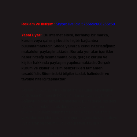
Reklam ve İletişim:
Skype: live:.cid.575569c608265c69
Yasal Uyarı:
Bu internet sitesi, herhangi bir marka,
kurum veya şahıs şirketi ile hiçbir bağlantısı
bulunmamaktadır. Sitede yalnızca kendi hazırladığımız
makaleler paylaşılmaktadır. Burada yer alan içerikler
haber niteliği taşımamakta olup, gerçek kurum ve
kişiler hakkında paylaşım yapılmamaktadır. Gerçek
kurum ve kişiler ile isim benzerlikleri tamamen
tesadüfidir. Sitemizdeki bilgiler taslak halindedir ve
tavsiye niteliği taşımazlar.
Sitemiz, 5651 Sayılı Kanun gereğince Bilgi Teknolojileri
ve İletişim Kurumu (BTK) tarafından onaylanmış bir Yer
Sağlayıcı olarak hizmet vermektedir. Bu nedenle, sitedeki
içerikleri proaktif olarak denetleme veya araştırma
yükümlülüğümüz bulunmamaktadır. Ancak, üyelerimiz
yazdıkları içeriklerin sorumluluğunu taşımakta olup, siteye
üye olarak bu sorumluluğu kabul etmiş sayılırlar.
Hukuka ve yasal düzenlemelere aykırı olduğunu