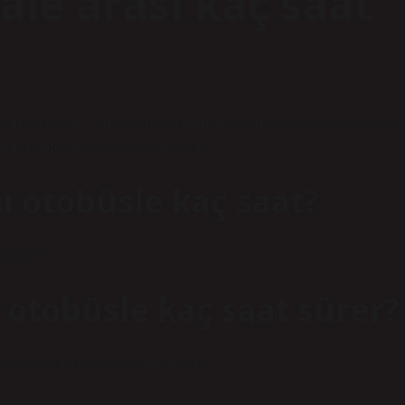
le arası kaç saat
Kamil Koç ile Çanakkale-Bodrum arası yolculuğunuz yaklaşık 9
rına göre değişiklik gösterebilir.
ı otobüsle kaç saat?
lculuk.
 otobüsle kaç saat sürer?
k 7 saat 45 dakika sürmektedir.