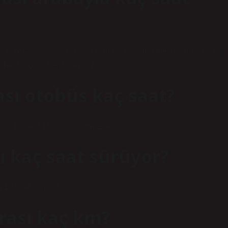
 ulaşım Avrupa yakasından Çanakkale şehir merkezine yaklaşık
arita için lütfen tıklayınız.
sı otobüs kaç saat?
şık 12 saat 15 dakika sürmektedir.
ı kaç saat sürüyor?
a 10 saat sürüyor.
ası kaç km?