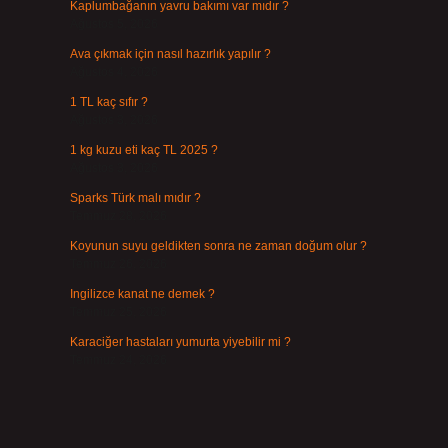
Kaplumbağanın yavru bakımı var mıdır ?
Ağustos 5, 2026
Ava çıkmak için nasıl hazırlık yapılır ?
Ağustos 4, 2026
1 TL kaç sıfır ?
Ağustos 3, 2026
1 kg kuzu eti kaç TL 2025 ?
Ağustos 3, 2026
Sparks Türk malı mıdır ?
Temmuz 28, 2026
Koyunun suyu geldikten sonra ne zaman doğum olur ?
Temmuz 26, 2026
Ingilizce kanat ne demek ?
Temmuz 25, 2026
Karaciğer hastaları yumurta yiyebilir mi ?
Temmuz 24, 2026