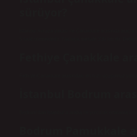
sürüyor?
İstanbul Avrupa yakası ile Çanakkale arasında araçla
5 saat sürmektedir. Yaklaşık mesafe 330 km’dir. Detaylı h
Fethiye Çanakkale ara
Fethiye-Çanakkale arasındaki en hızlı uçuşumuz yakla
İstanbul Bodrum aras
Bodrum’dan İstanbul’a araba ile yolculuk ortalama 8 il
Bodrum Pamukkale ar