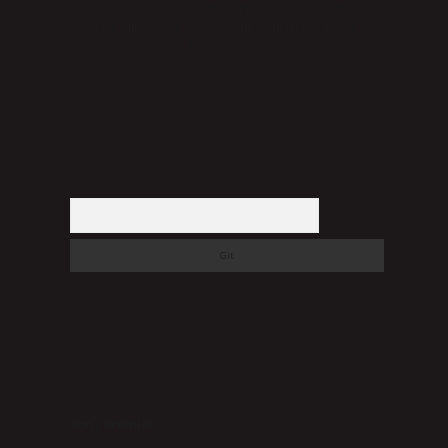
düşündüğünüz içerikleri,
backlinkpanelicomtr@gmail.com
adresine bildirmeniz halinde, ilgili içerikler yasal süre
içerisinde sitemizden kaldırılacaktır.
Arama
Son yorumlar