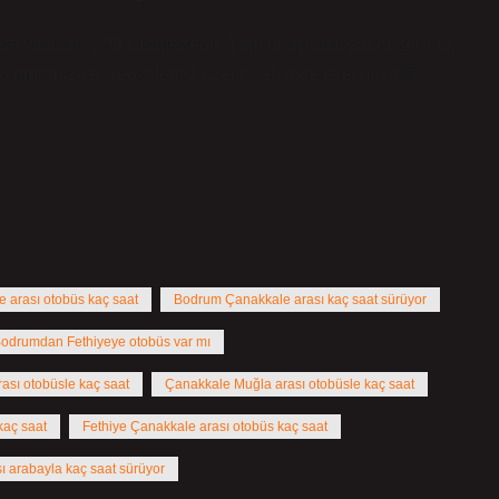
e yaklaşık 295 kilometredir. Tüm uçuşlarımızın güzergah,
gulamamız ve web sitemiz üzerinden inceleyebilirsiniz.
e arası otobüs kaç saat
Bodrum Çanakkale arası kaç saat sürüyor
odrumdan Fethiyeye otobüs var mı
ası otobüsle kaç saat
Çanakkale Muğla arası otobüsle kaç saat
kaç saat
Fethiye Çanakkale arası otobüs kaç saat
ı arabayla kaç saat sürüyor