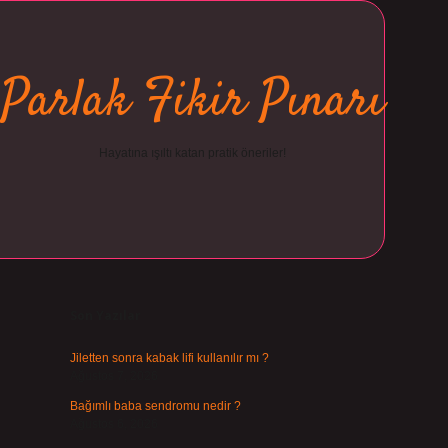
Parlak Fikir Pınarı
Hayatına ışıltı katan pratik öneriler!
Sidebar
ilbet
Son Yazılar
Jiletten sonra kabak lifi kullanılır mı ?
Ağustos 7, 2026
Bağımlı baba sendromu nedir ?
Ağustos 6, 2026