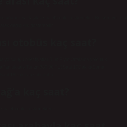
arası kaç saat?
uluğunuz yaklaşık 4 saat 45 dakika sürecektir. Bu süre yolculu
rak değişiklik gösterebilir.
sı otobüs kaç saat?
yolculuğu bilet fiyatlarıBilet FiyatıOrtalama yolculuk
kikaPamukkale Turizm380,00 TL3Saat 10DakikaSoma
aat 18Dakika5 satır daha
ağ’a kaç saat?
 saat 46 dakika sürmektedir.
ası arabayla kaç saat