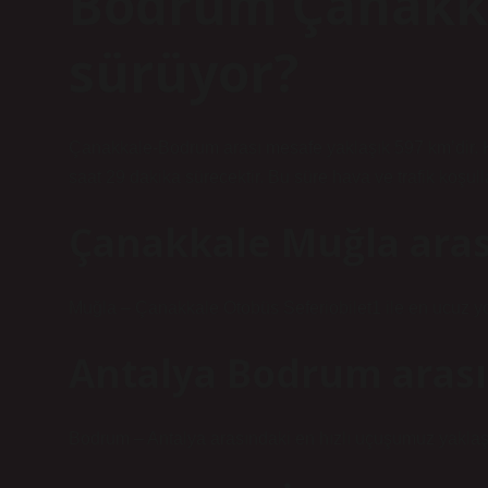
Bodrum Çanakka
sürüyor?
Çanakkale-Bodrum arası mesafe yaklaşık 597 km’dir. 
saat 29 dakika sürecektir. Bu süre hava ve trafik koşulla
Çanakkale Muğla aras
Muğla – Çanakkale Otobüs Seferiobilet1 ile en ucuz yo
Antalya Bodrum arası
Bodrum – Antalya arasındaki en hızlı uçuşumuz yaklaşı