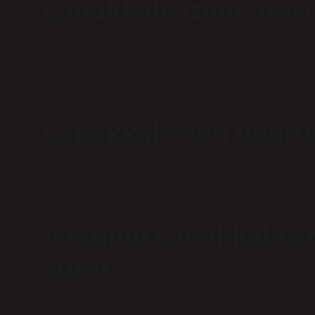
Çanakkale İzmir arası
Çanakkale – İzmir arası seyahat: Çanakkale’den ilk uç
Çanakkale – İzmir arası uçuşlar yaklaşık 5 saat 30 dak
daha konforlu.
Çanakkale’den Bodru
Çanakkale Bodrum arası en popüler uçak biletlerinin b
saat 20 dakika sürmektedir.
İstanbul Çanakkale ar
sürer?
İstanbul’dan Çanakkale’ye en ucuz otobüs biletini bul