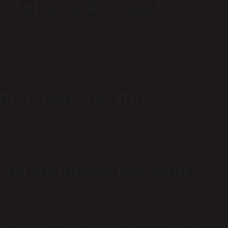
 otobüsle kaç saat?
uş 07:30’da, son uçuş ise 21:00’da gerçekleşmektedir.
ika sürmektedir; ayrıca son model araçlarımızla seyahat artık ço
m’a uçak var mı?
ilet fiyatları Çanakkale Bodrum arası uçak yolculuğu ortalama 1
ası otobüsle kaç saat
un. Kamil Koç ile İstanbul’dan Çanakkale’ye seyahat etmek