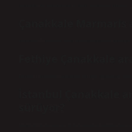
ekonomik ve konforludur. İki şehir arasındaki mesafe 29
Çanakkale Marmaris a
Marmaris-Çanakkale arası otobüs yolculuğu ortalama 9
Fethiye Çanakkale ara
Fethiye-Çanakkale arasındaki en hızlı uçuşumuz yakla
İstanbul Çanakkale ar
sürüyor?
İstanbul Avrupa yakası ile Çanakkale arasında araçla