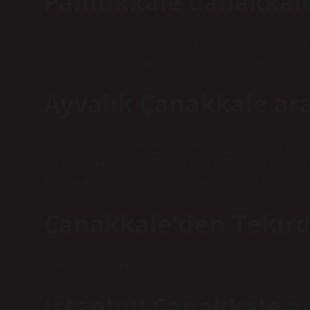
Pamukkale Çanakkale 
Pamukkale Turizm ile Çanakkale-Saray Otogarı’na yolc
esnasında hava durumu ve trafik gibi etkenlere bağlı ola
Ayvalık Çanakkale ara
Ayvalık – Çanakkale Otobüs Firması arası uygun otobüs 
süresiAlaşehir Sarıkız Turizm350,00 TL3Saat 10Da
Travel400,00 TL3Saat 15DakikaKamil Koç439,00 TL3S
Çanakkale’den Tekird
Çanakkale Tekirdağ arası otobüs yolculuğu ortalama 2
İstanbul Çanakkale ar