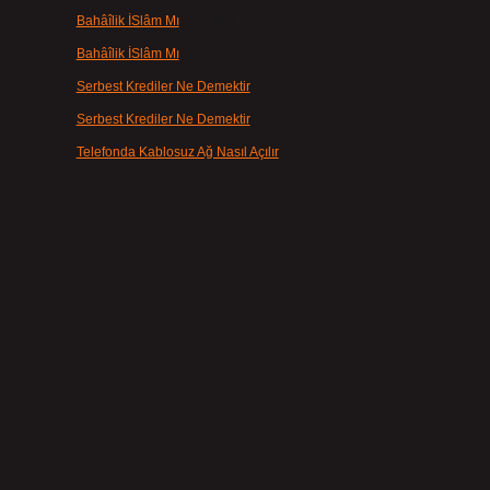
Bahâîlik İSlâm Mı
için
admin
Bahâîlik İSlâm Mı
için
Ayşe
k
Serbest Krediler Ne Demektir
için
admin
Serbest Krediler Ne Demektir
için
Şeyda
Telefonda Kablosuz Ağ Nasıl Açılır
için
admin