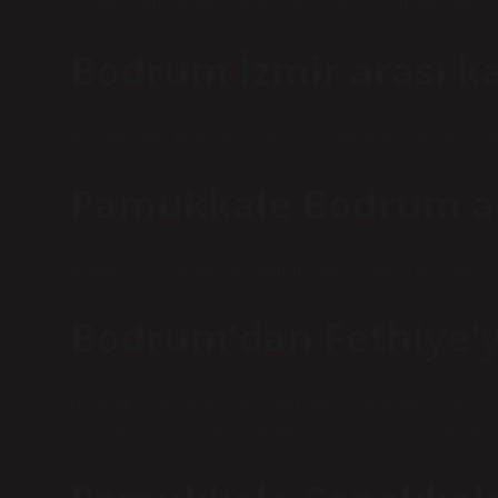
5 saat sürmektedir. Yaklaşık mesafe 330 km’dir. Detaylı h
Bodrum İzmir arası k
İki şehir arasındaki mesafe 233 kilometre olup yolculuk
Pamukkale Bodrum ar
Pamukkale Turizm ile Bodrum-Denizli arası mesafe yak
Bodrum’dan Fethiye’y
Bodrum-Fethiye arasında her gün iki adet direkt uçuş s
bulunmaktadır. Bodrum-Fethiye arası otobüs bileti ne ka