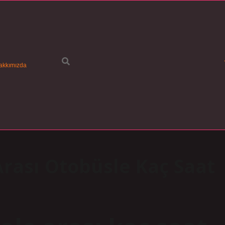
akkımızda
rası Otobüsle Kaç Saat