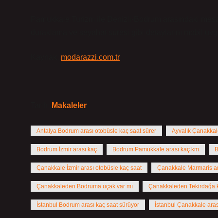
Pamukkale Turizm ile Denizli-Bodrum arasındaki mesaf
duraklama ve seyahat süresi gibi detaylarını mobil uy
Kaynak:
modarazzi.com.tr
Tarih:
Makaleler
Antalya Bodrum arası otobüsle kaç saat sürer
Ayvalık Çanakkal
Bodrum İzmir arası kaç
Bodrum Pamukkale arası kaç km
B
Çanakkale İzmir arası otobüsle kaç saat
Çanakkale Marmaris ar
Çanakkaleden Bodruma uçak var mı
Çanakkaleden Tekirdağa 
İstanbul Bodrum arası kaç saat sürüyor
İstanbul Çanakkale aras