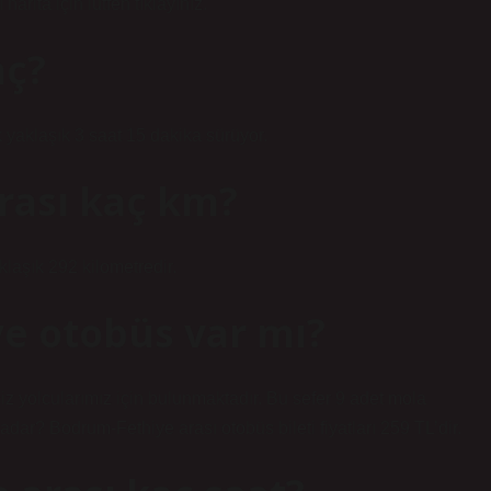
arita için lütfen tıklayınız.
aç?
 yaklaşık 3 saat 15 dakika sürüyor.
ası kaç km?
laşık 292 kilometredir.
e otobüs var mı?
iz yolcularımız için bulunmaktadır. Bu sefer 9 adet mola
dar? Bodrum-Fethiye arası otobüs bileti fiyatları 259 TL’dir.