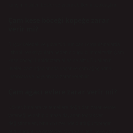
karışım bitkileri besler ve yaprak bitlerini uzaklaştırır.
Çam kese böceği köpeğe zarar
verir mi?
Birçok kelebek ve güve türünün canlı organizmalarda
iltihaplı reaksiyonlara neden olduğu bilinmektedir. Çam
kese böceği Lepidoptera ailesine aittir. Bu ailenin
üyeleri çam ağaçlarında yaşar ve çam ağaçlarına,
insanlara ve hayvanlara zarar verebilir.
Çam ağacı evlere zarar verir mi?
Kökler, binalara ve temellere doğrudan zarar verme
yeteneğine sahip olmasa da, artan toprak yer
değiştirmeleri, binanın üzerinde durduğu toprağın
bütünlüğünü ve destekleyici yapısını tehlikeye atabilir.