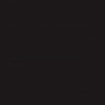
yer?
Önemli olanlar: Villa brunea, Ichneumon rudis,
Conomorium eremita. 4- Yırtıcı hayvanlar: Çam alayı
güvesinin 8 avcısı vardır. Bunlardan; en önemlileri
Vespa germanica ve Calosoma sycophanta’dır.
Calosoma sycophanta’nın kurtları çam alayı güvesinin
pupalarını ve tırtıllarını parçalara ayırarak yerler.
Çam keseböceği alerjisi nasıl
geçer?
Büyük lokal reaksiyonları tedavi ederken, soğuk
kompres uygulaması genellikle reaksiyonun
yayılmasını önlemek için faydalıdır. Antihistaminikler ve
topikal veya oral steroidler ağrıyı ve kaşıntıyı hafifletir.
Yaşamı tehdit eden şiddetli alerjik reaksiyonları tedavi