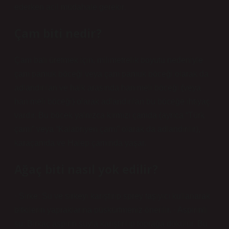
ederken acil müdahale gerekir.
Çam biti nedir?
Çam balı üretmek için, milimetrelik boyutu nedeniyle
çam pamuk böceği veya çam pamuk böceği olarak da
adlandırılan ve halk arasında hanımeli böceği (veya
hanımeli böceği) olarak adlandırılan bu böceğe ihtiyaç
vardır. Bu böcek yalnızca kırmızı çamda (ayrıca “Türk
çamı” veya “Kalabriyen çamı” olarak da adlandırılır),
karaçamda ve Halep çamında yaşar.
Ağaç biti nasıl yok edilir?
· Sirke: Su ve sirkeyi karıştırıp sprey taşıyıcı kullanarak
bitkilerin yapraklarına püskürtmeniz önerilir. · Aspirinli
su: Birkaç aspirin suyla karıştırılıp toprağa dökülür. Bu