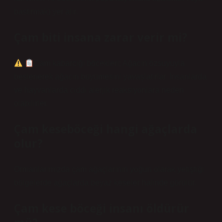
bastırmak) yer alır.
Çam biti insana zarar verir mi?
Çam kabarcığı böcekleri; Ağacın özsuyuyla
beslenerek ağacın büyümesini yavaşlatırlar. İnsanlarda
ve hayvanlarda ciddi alerjik reaksiyonlara neden
olabilirler.
Çam keseböceği hangi ağaçlarda
olur?
Ormanlarımızda çam ağaçlarının yoğun olarak yetiştiği
bölgelerde ağaçlarda beyaz keseler halinde görülür.
Çam kese böceği insanı öldürür