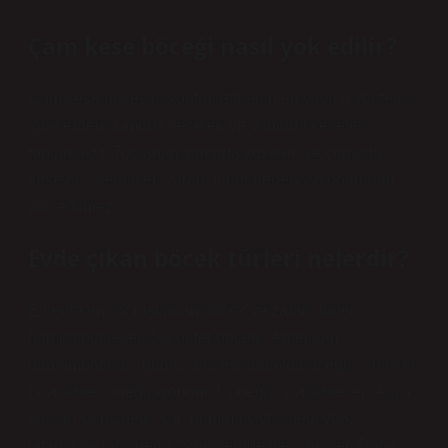
Çam kese böceği nasıl yok edilir?
Çam kese güvesini kontrol etmenin en yaygın yöntemi,
iğnelerden yumurta keseleri ve yumurta keseleri
toplamaktır. Toplanan yumurta keseleri ve yumurta
keseleri, içerdikleri yararlı türler nedeniyle doğrudan
yok edilmez.
Evde çıkan böcek türleri nelerdir?
Evlerde en sık rastlanan böcek ve zararlı türleri:
hamamböcekleri (kalorifer böceği, Amerikan
hamamböceği), gümüş böceği (banyo böceği), sinekler
(sivrisinek sineği, kronomid sineği), sivrisinekler (Asya
kaplan sivrisineği, sarı humma sivrisineği vb.),
tatarcıklar (at sineği). Sinekler)Meyve sinekleri.Daha