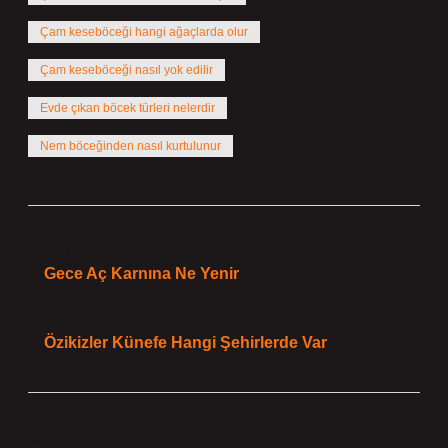
Çam keseböceği hangi ağaçlarda olur
Çam keseböceği nasıl yok edilir
Evde çıkan böcek türleri nelerdir
Nem böceğinden nasıl kurtulunur
Önceki Yazı
Gece Aç Karnına Ne Yenir
Sonraki Yazı
Özikizler Künefe Hangi Şehirlerde Var