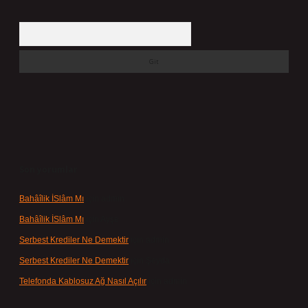
Arama
Son yorumlar
Bahâîlik İSlâm Mı
için
admin
Bahâîlik İSlâm Mı
için
Ayşe
Serbest Krediler Ne Demektir
için
admin
Serbest Krediler Ne Demektir
için
Şeyda
Telefonda Kablosuz Ağ Nasıl Açılır
için
admin