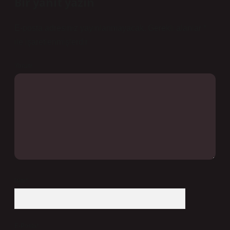
Bir yanıt yazın
E-posta adresiniz yayınlanmayacak.
Gerekli alanlar
*
ile işaretlenmişlerdir
Yorum
İsim*
E-Posta*