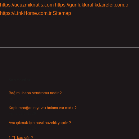
https://ucuzmiknatis.com
https://gunlukkiralikdaireler.com.tr
https://LinkHome.com.tr
Sitemap
Sidebar
Son Yazılar
Bağımlı baba sendromu nedir ?
Ağustos 6, 2026
Kaplumbağanın yavru bakımı var mıdır ?
Ağustos 5, 2026
Ava çıkmak için nasıl hazırlık yapılır ?
Ağustos 4, 2026
1 TL kaç sıfır ?