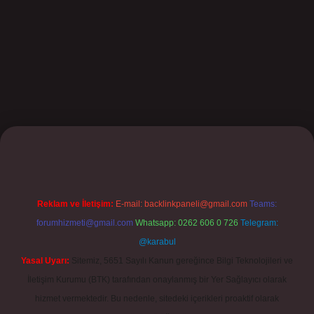
ilbet
Reklam ve İletişim:
E-mail:
backlinkpaneli@gmail.com
Teams:
forumhizmeti@gmail.com
Whatsapp: 0262 606 0 726
Telegram:
@karabul
Yasal Uyarı:
Sitemiz, 5651 Sayılı Kanun gereğince Bilgi Teknolojileri ve
İletişim Kurumu (BTK) tarafından onaylanmış bir Yer Sağlayıcı olarak
hizmet vermektedir. Bu nedenle, sitedeki içerikleri proaktif olarak