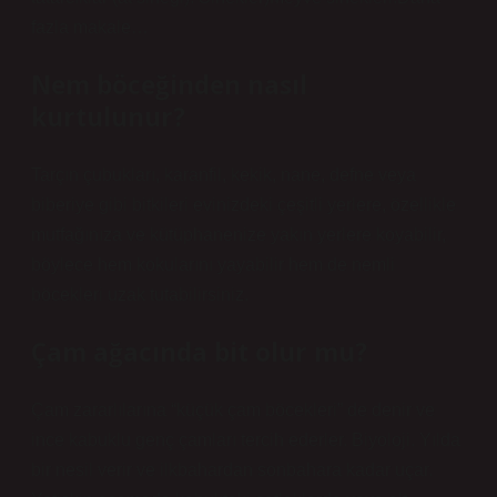
fazla makale…
Nem böceğinden nasıl
kurtulunur?
Tarçın çubukları, karanfil, kekik, nane, defne veya
biberiye gibi bitkileri evinizdeki çeşitli yerlere, özellikle
mutfağınıza ve kütüphanenize yakın yerlere koyabilir,
böylece hem kokularını yayabilir hem de nemli
böcekleri uzak tutabilirsiniz.
Çam ağacında bit olur mu?
Çam zararlılarına “küçük çam böcekleri” de denir ve
ince kabuklu genç çamları tercih ederler. Biyoloji. Yılda
bir nesil verir ve ilkbahardan sonbahara kadar uçar.