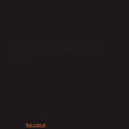
Conomorium eremita. 4- Yırtıcı hayvanlar: Çam alayı
güvesinin 8 avcısı vardır. Bunlardan; en önemlileri
Vespa germanica ve Calosoma sycophanta’dır.
Calosoma sycophanta’nın kurtları çam alayı güvesinin
pupalarını ve tırtıllarını parçalara ayırarak yerler.
Çam kese böceği alerjisi nasıl
geçer?
Büyük lokal reaksiyonları tedavi ederken, soğuk
kompres uygulaması genellikle reaksiyonun
yayılmasını önlemek için faydalıdır. Antihistaminikler ve
topikal veya oral steroidler ağrıyı ve kaşıntıyı hafifletir.
Yaşamı tehdit eden şiddetli alerjik reaksiyonları tedavi
ederken acil müdahale gerekir.
Kaynak:
figi.com.tr