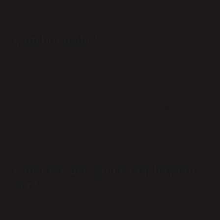
Yetişkin aşamada kabuktaki çatlaklarda veya alt
tabakada kışlar, larva aşamasında daha az sıklıkla.
Çam biti nedir?
Çam balı üretmek için, milimetrelik boyutu nedeniyle
çam pamuk böceği veya çam pamuk böceği olarak da
adlandırılan ve halk arasında hanımeli böceği (veya
hanımeli böceği) olarak adlandırılan bu böceğe ihtiyaç
vardır. Bu böcek yalnızca kırmızı çamda (ayrıca “Türk
çamı” veya “Kalabriyen çamı” olarak da adlandırılır),
karaçamda ve Halep çamında yaşar.
Çam kese böceğini hangi hayvan
yer?
Önemli olanlar: Villa brunea, Ichneumon rudis,