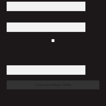
Web Sitesi
Daha sonraki yorumlarımda kullanılması için adım, e-posta adresim ve
site adresim bu tarayıcıya kaydedilsin.
5 + 3 kaçtır?
*