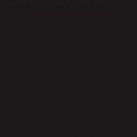
Çam ağacına böcek gelir
mi?
Çam kese güvesi tırtılları çam ağaçlarının iğne
yapraklılarıyla beslenir. Bir salgın durumunda ağaçları
terk eder ve tamamen yapraksız kalır. Çam kese
güvesinin tüylü yapısı ve salgıladığı sıvı nedeniyle ciltte
kızarıklık, döküntü ve kabarcık gibi alerjik etkiler
nedeniyle dikkatli olunması önerilir.
Çam keseböceği nasıl yok edilir?
Çam alay böceğini kontrol etmek için çeşitli yöntemler
kullanılır. Bunlar arasında mekanik kontrol (dalı kesmek
veya doğrudan öldürmek), kimyasal kontrol (çeşitli
kimyasallar kullanmak) ve biyolojik kontrol (çeşitli canlı
türlerinin ve böceklerin popülasyonunu azaltmak veya