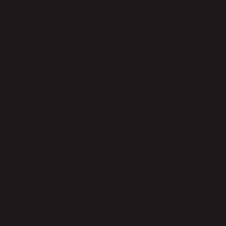
mü?
Bunlarla temas eden sevgili dostlarımızın ağız ve dil
mukozalarında ciddi alerjik reaksiyonlar, kızarıklık,
şişme, nekroz, kas spazmları, anafilaktik şok ve ölüm
meydana gelebilir.
Ağaç böceği nasıl yok edilir?
1-)Mekanik mücadele; zararlının budama yoluyla
etkilediği dalların uzaklaştırılması. 2-)Biyolojik
mücadele; zararlının görüldüğü alanda tuzak kurulması.
3-)Kimyasal mücadele; zararlının görüldüğü alanda
bulunan tüm konuk ağaçlara kimyasal ilaçlama
yapılması.
Çam kese böceğini hangi hayvan