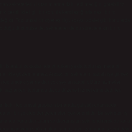
an sekreterlerin iş tanımlarına dahil edilmediğini görebiliriz.
 çeşitlilikle ilgili bir sorunla karşılaştığında nasıl bir rol
ğişir. Toplumsal cinsiyet eşitliği, sosyal adalet gibi konularda
t olduğu düşünülse de, sekreterler de bu süreçte etkin bir rol
ir. İstanbul sokaklarında yürürken ya da toplu taşımada bir
genellikle gözlemlenmez. Ancak, bir sekreterin sabah işe gitmek
n toplumdaki yerine dair çok şey anlatabilir. Büro hizmetleri
katkı sağlarken, toplumda da bu düzene hizmet etmektedirler.
n farklı toplumsal grupların bir arada çalıştığı ortamlarda,
 adaletli bir şekilde dengelemeleri çok önemlidir. Bir sekreter, iş
zamanda buna dair tutum ve davranışları şekillendirerek de katkı
eki organizasyonu sağlamakla kalmaz, aynı zamanda iş yerindeki