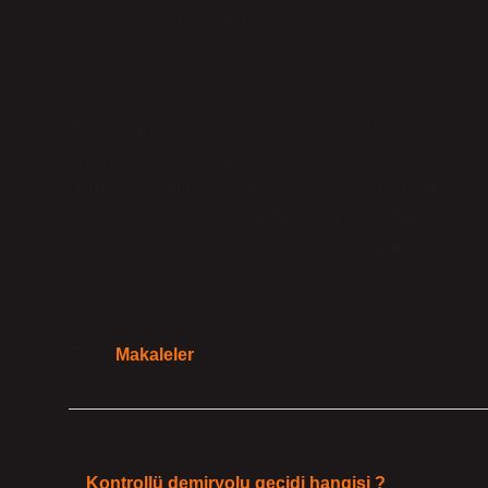
sosyal yapıyı da düzenler.
Sonuç
Büro hizmetleri sekreteri, sadece bir iş tanımından ibare
önemli faktörler, bu mesleğin toplumsal anlamını ve işle
günlük yaşamın ayrılmaz bir parçası haline gelmiştir ve 
yürümesini sağlarlar hem de toplumsal düzeydeki sosyal 
sadece ofis içindeki işleviyle değil, aynı zamanda topl
Tarih:
Makaleler
Önceki Yazı
Kontrollü demiryolu geçidi hangisi ?