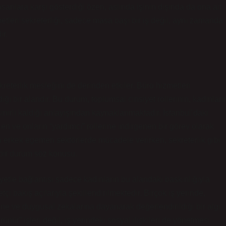
nsanlara karşı gösterdiği özen, aslında işinin dışında da ona ait
etleri sekreterliği, sadece masa başı bir iş değil, aynı zamanda
ır.
reterlik mesleğini de derinden etkiler. Büro hizmetleri
dığı bir alandır. Bu durum, toplumsal cinsiyet rollerinin, kadınları
nırlı kaldığı anlayışından kaynaklanmaktadır. İstanbul’daki
len ve onların “yardımcı” rollerine indirgenen bir görev olarak
n erkek egemen sektörlerde mücadele verirken, sekreterlik gibi
ü bir durum söz konusu.
iyetle bağlantısı sadece kadınların bu alandaki baskınlığıyla
etçi bakış açılarıyla şekillendirilmektedir. Birçok iş yerinde,
erine ve duygusal zekalarına dayanarak değerlendirildiği bir algı
rünür” işleri değil, iş yerindeki sosyal ilişkileri de yönetmesi