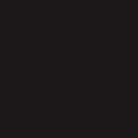
Büro hizmetleri sekreteri, iş yerlerinde çeşitli idari ve
verimli olmasını sağlayan profesyonel bir pozisyondur.
Toplumun genel yapısı, iş gücü piyasasının cinsiyetle ve
faktörlerdir. İstanbul gibi büyük ve dinamik bir şehirde
hem işyerinde hem de toplumsal düzeyde birçok farklı g
nedir?” sorusunu toplumsal cinsiyet, çeşitlilik ve sosy
Büro Hizmetleri Sekreterinin Rolü
Büro hizmetleri sekreteri, genellikle ofis içi iletişimi sa
çeşitli idari görevleri yerine getirir. Ancak bu görevler,
işleyişin sağlıklı yürümesi için kritik bir rol oynar. Öze
daha da önem kazanır. Sekreterlerin iş yükü, organizasy
İstanbul’da bir sivil toplum kuruluşunda çalışan biri ol
gözlemlediğim sahneler, bu mesleğin sadece bir ofis iş