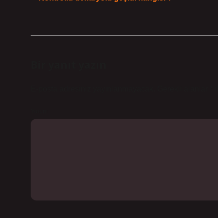
Bir yanıt yazın
E-posta adresiniz yayınlanmayacak.
Gerekli alanlar
*
i
Yorum