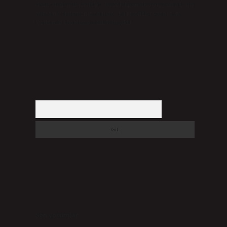
düşündüğünüz içerikleri,
backlinkpanelicomtr@gmail.com
adresine bildirmeniz halinde, ilgili içerikler yasal süre
içerisinde sitemizden kaldırılacaktır.
Arama
Son yorumlar