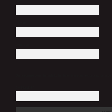
İsim*
E-Posta*
Web Sitesi
Daha sonraki yorumlarımda kullanılması için adım, e-posta adresim ve s
6 + 2 kaçtır?
*