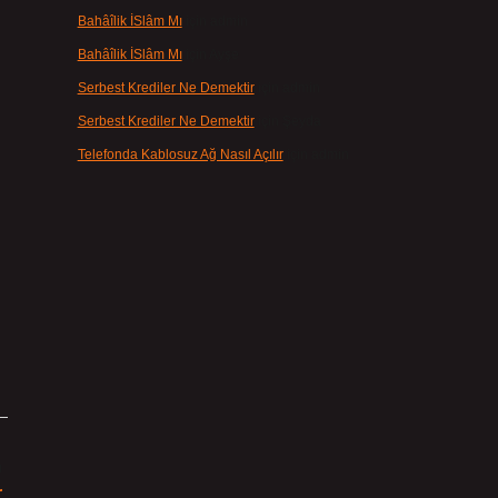
Bahâîlik İSlâm Mı
için
admin
Bahâîlik İSlâm Mı
için
Ayşe
Serbest Krediler Ne Demektir
için
admin
Serbest Krediler Ne Demektir
için
Şeyda
Telefonda Kablosuz Ağ Nasıl Açılır
için
admin
ı
r