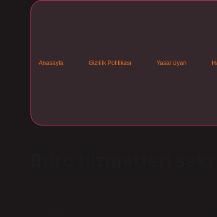
Anasayfa
Gizlilik Politikası
Yasal Uyarı
H
Büro hizmetleri sekr
Tarih: Mart 23, 2026
Büro Hizmetleri Sekreteri Nedir? Toplumsal Cinsiyet, Ç