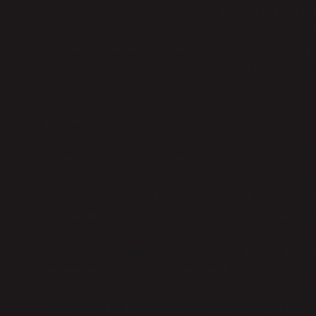
Ancak, bu tür sosyal adalet temelli görevlerin, çoğu zam
Örneğin, bir sekreterin iş yerinde kadın hakları ya da etnik
üstleneceği, bazen yönetimin o anki yaklaşımına göre de
farkındalık oluşturmanın genellikle ofisin liderlerine ai
oynayabilir.
Büro Hizmetleri Sekreterinin Toplumdaki Yeri
Sekreterlerin toplumdaki yeri, çoğu zaman göz ardı edil
sekreterin işine giderken, bu kişilerin toplumsal rolü 
için kullandığı toplu taşıma aracındaki durumu, o kişini
sekreterleri, çoğunlukla iş yerinde belirli bir düzene 
İstanbul gibi kalabalık ve kozmopolit bir şehirde, her gü
sekreterlerin bu çeşitliliği yönetmeleri ve bu çeşitliliği
yerinde çeşitliliği yalnızca gözlemleyerek değil, aynı 
sağlar. Büro hizmetleri sekreterliği, sadece işyerind