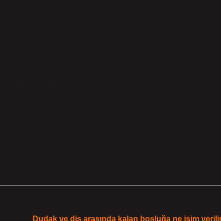
t değildir. Toplumsal cinsiyet, çeşitlilik ve sosyal adalet gibi
vini şekillendirir. İstanbul gibi büyük bir şehirde, bu meslek
sekreterler, hem işyerindeki işlerin düzenli bir şekilde
dinamikleri şekillendirirler. Büro hizmetleri sekreterliği,
umsal yapıyı etkileyen önemli bir meslek dalıdır.
Sonraki Yaz
Dudak ve diş arasında kalan boşluğa ne isim verili