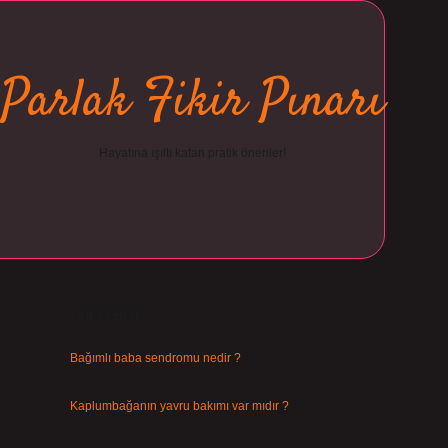
Parlak Fikir Pınarı
Hayatına ışıltı katan pratik öneriler!
Sidebar
ilbet
Son Yazılar
Bağımlı baba sendromu nedir ?
Ağustos 6, 2026
Kaplumbağanın yavru bakımı var mıdır ?
Ağustos 5, 2026