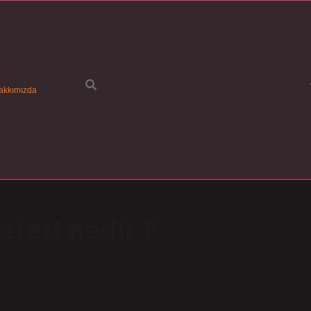
akkımızda
eteri nedir ?
eşitlilik ve Sosyal Adalet Açısından Bir Değerlendirme