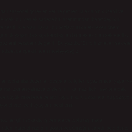
 organizasyonel görevleri yerine getiren, iş akışının düzenli ve
 Ancak, bu meslek sadece bir iş tanımından ibaret değildir.
 çeşitlilikle olan ilişkisi, bu pozisyonu da etkileyen önemli
, günlük yaşamda sıkça karşılaşılan bir meslek olan sekreterlik,
özlemi beraberinde getirir. Bu yazıda, “Büro hizmetleri sekreter
al adalet perspektifinden inceleyeceğiz.
ğlar, toplantılar düzenler, dosyalarla ilgilenir, yazışmalar yapar ve
 zaman zaman yalnızca ofisle sınırlı kalmaz; farklı sektörlerdeki
llikle büyük şirketlerde ve sivil toplum kuruluşlarında, bu pozisyon
onel yapı ve ihtiyaçlarla şekillenir.
arak, her gün sokakta, iş yerinde ve toplu taşımada
inden ibaret olmadığını gösteriyor. Örneğin, sabah işe giderken