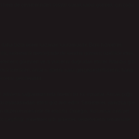
ken hem de çevrelerinden sosyal olarak kabul görmek için çoğu
ek daha fazla önem kazanan kavramlardır. Büro hizmetleri
lik, sekreterlik mesleğinde de kendini gösterir; özellikle etnik,
ekreterlerin görevleri ve iş yüklerini doğrudan etkiler. İstanbul gibi
tnik kimlikleri, onların işlerini nasıl gerçekleştirdiklerini, hangi
ilerini şekillendirir.
al adaletin sağlanmasında önemli bir rol oynarlar. Ancak çoğu
 piyasasındaki etkisi göz ardı edilir. Sekreterler, yalnızca işle
erin düzenlenmesinde de etkilidir. Örneğin, toplumsal cinsiyet
i çeşitliliği yönetmek gibi görevler, sekreterlerin sorumluluk