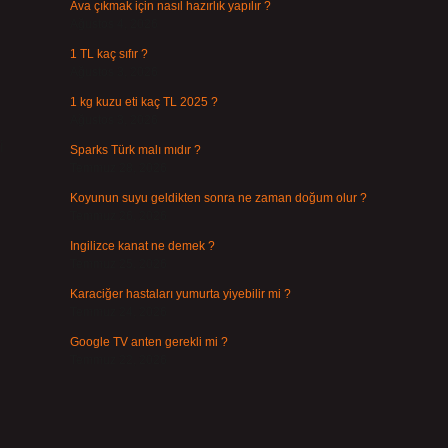
Ava çıkmak için nasıl hazırlık yapılır ?
Ağustos 4, 2026
1 TL kaç sıfır ?
Ağustos 3, 2026
1 kg kuzu eti kaç TL 2025 ?
Ağustos 3, 2026
i
Sparks Türk malı mıdır ?
Temmuz 28, 2026
Koyunun suyu geldikten sonra ne zaman doğum olur ?
Temmuz 26, 2026
Ingilizce kanat ne demek ?
Temmuz 25, 2026
Karaciğer hastaları yumurta yiyebilir mi ?
Temmuz 24, 2026
Google TV anten gerekli mi ?
Temmuz 22, 2026