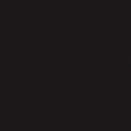
karşılaştığım bir sekreterin toplu taşımada etrafındaki i
olan toplumsal bir sorumluluğu yansıtıyordu. Büro hizm
toplumsal ilişkilerde de bir rol oynayan bir meslek dalıd
Toplumsal Cinsiyet Perspektifi
Toplumsal cinsiyet, birçok meslek dalını olduğu gibi sek
sekreterliği, tarihsel olarak kadınların daha fazla yer al
çoğunlukla organizasyonel ve destekleyici görevlerle sı
birçok iş yerinde, bu meslek genellikle kadınlara atfedi
görülür. Kadınlar, iş gücünde görünürlük kazanmak içi
“gizli” işlerin ise genellikle kadınlara uygun görüldüğ
Bununla birlikte, sekreterlik mesleğinin toplumsal cins
sınırlı değildir. Sekreterlik görevi de aynı şekilde cinsiy
sekreterlerin sadece estetik özelliklerine, hitap şekill
vardır. Bu algı, sekreterlerin aslında sadece ofisteki “gö