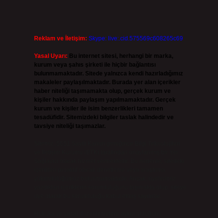
Reklam ve İletişim:
Skype: live:.cid.575569c608265c69
Yasal Uyarı:
Bu internet sitesi, herhangi bir marka,
kurum veya şahıs şirketi ile hiçbir bağlantısı
bulunmamaktadır. Sitede yalnızca kendi hazırladığımız
makaleler paylaşılmaktadır. Burada yer alan içerikler
haber niteliği taşımamakta olup, gerçek kurum ve
kişiler hakkında paylaşım yapılmamaktadır. Gerçek
kurum ve kişiler ile isim benzerlikleri tamamen
tesadüfidir. Sitemizdeki bilgiler taslak halindedir ve
tavsiye niteliği taşımazlar.
Sitemiz, 5651 Sayılı Kanun gereğince Bilgi Teknolojileri
ve İletişim Kurumu (BTK) tarafından onaylanmış bir Yer
Sağlayıcı olarak hizmet vermektedir. Bu nedenle, sitedeki
içerikleri proaktif olarak denetleme veya araştırma
yükümlülüğümüz bulunmamaktadır. Ancak, üyelerimiz
yazdıkları içeriklerin sorumluluğunu taşımakta olup, siteye
üye olarak bu sorumluluğu kabul etmiş sayılırlar.
Hukuka ve yasal düzenlemelere aykırı olduğunu