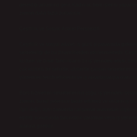
gerektiği anlamına gelir. Kadınlar, hem işlerini yapar
zaman daha fazla zorlanırlar.
Çeşitlilik ve Sosyal Adalet Perspektifi
Çeşitlilik ve sosyal adalet, iş gücü piyasasında gider
sekreterliği de bu dinamiklerden etkilenmektedir. Çeşitli
kültürel ve dilsel farklılıkların bir iş yerindeki etkisi, s
çok kültürlü bir şehirde, ofislerde çalışan sekreterlerin e
yöntemleri tercih ettiklerini ve iş arkadaşlarıyla olan ilişk
Büro hizmetleri sekreterlerinin çoğu, iş yerindeki sosy
zaman, bu rol yeterince takdir edilmez ve onların iş gücü
ilgili değil, aynı zamanda çalışanlar arasındaki ilişkil
eşitliği konusunda farkındalık yaratmak veya iş yerindek
alanına girebilir.