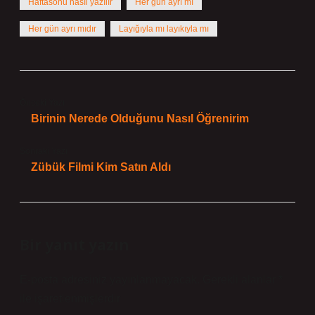
Haftasonu nasıl yazılır
Her gün ayrı mı
Her gün ayrı mıdır
Layığıyla mı layıkıyla mı
Önceki Yazı
Birinin Nerede Olduğunu Nasıl Öğrenirim
Sonraki Yazı
Zübük Filmi Kim Satın Aldı
Bir yanıt yazın
E-posta adresiniz yayınlanmayacak.
Gerekli alanlar
*
ile işaretlenmişlerdir