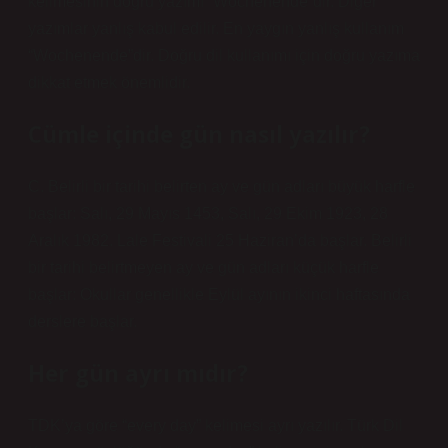
kelimesinin doğru yazımı “Wochenende”dir. Diğer
yazımlar yanlış kabul edilir. En yaygın yanlış kullanım
“Wochenende”dir. Doğru dil kullanımı için doğru yazıma
dikkat etmek önemlidir.
Cümle içinde gün nasıl yazılır?
C. Belirli bir tarihi belirten ay ve gün adları büyük harfle
başlar: Salı, 29 Mayıs 1453, Salı, 29 Ekim 1923, 28
Aralık 1982. Lale Festivali 25 Haziran’da başlar. Belirli
bir tarihi belirtmeyen ay ve gün adları küçük harfle
başlar: Okullar genellikle Eylül ayının ikinci haftasında
derslere başlar.
Her gün ayrı mıdır?
TDK’ya göre “every day” kelimesi ayrı yazılır. Türk Dil