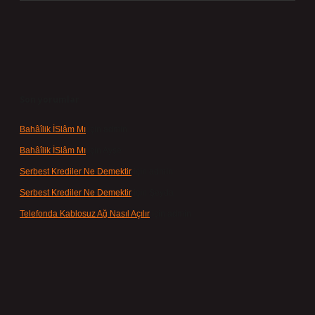
Son yorumlar
Bahâîlik İSlâm Mı
için
admin
Bahâîlik İSlâm Mı
için
Ayşe
Serbest Krediler Ne Demektir
için
admin
Serbest Krediler Ne Demektir
için
Şeyda
Telefonda Kablosuz Ağ Nasıl Açılır
için
admin