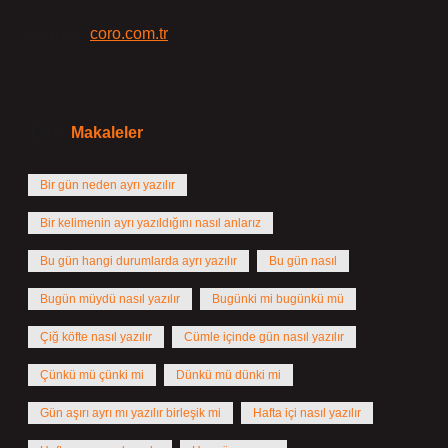
Kaynak:
coro.com.tr
Tarih:
Makaleler
Bir gün neden ayrı yazılır
Bir kelimenin ayrı yazıldığını nasıl anlarız
Bu gün hangi durumlarda ayrı yazılır
Bu gün nasıl
Bugün müydü nasıl yazılır
Bugünki mi bugünkü mü
Çiğ köfte nasıl yazılır
Cümle içinde gün nasıl yazılır
Çünkü mü çünki mi
Dünkü mü dünki mi
Gün aşırı ayrı mı yazılır birleşik mi
Hafta içi nasıl yazılır