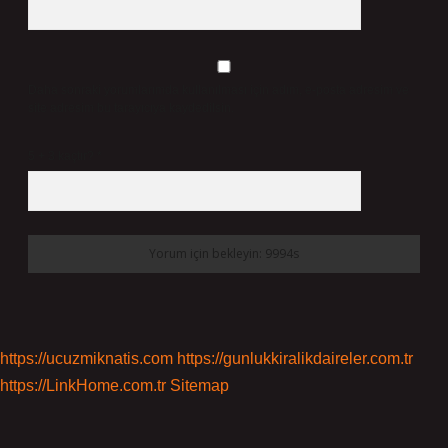
Daha sonraki yorumlarımda kullanılması için adım, e-posta adresim ve
site adresim bu tarayıcıya kaydedilsin.
5 + 3 kaçtır?
*
https://ucuzmiknatis.com
https://gunlukkiralikdaireler.com.tr
https://LinkHome.com.tr
Sitemap