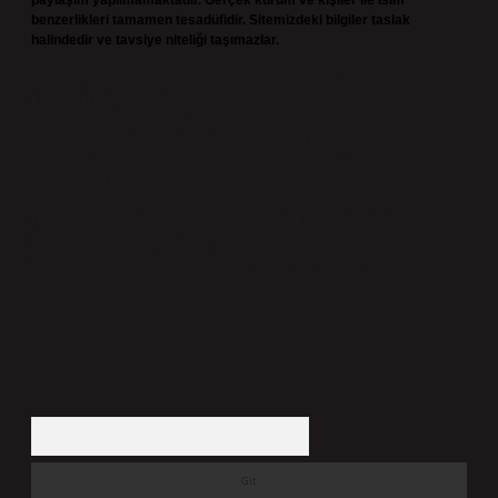
paylaşım yapılmamaktadır. Gerçek kurum ve kişiler ile isim
benzerlikleri tamamen tesadüfidir. Sitemizdeki bilgiler taslak
halindedir ve tavsiye niteliği taşımazlar.
Sitemiz, 5651 Sayılı Kanun gereğince Bilgi Teknolojileri ve İletişim
Kurumu (BTK) tarafından onaylanmış bir Yer Sağlayıcı olarak hizmet
vermektedir. Bu nedenle, sitedeki içerikleri proaktif olarak denetleme
veya araştırma yükümlülüğümüz bulunmamaktadır. Ancak, üyelerimiz
yazdıkları içeriklerin sorumluluğunu taşımakta olup, siteye üye olarak bu
sorumluluğu kabul etmiş sayılırlar.
Hukuka ve yasal düzenlemelere aykırı olduğunu düşündüğünüz
içerikleri,
backlinkpanelicomtr@gmail.com
adresine bildirmeniz halinde,
ilgili içerikler yasal süre içerisinde sitemizden kaldırılacaktır.
Arama