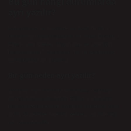
Bu gün hangi durumlarda
ayrı yazılır?
Bugün için ayrı bir makale de var. Belirli bir günü
belirtmek için kullanıldığında da ayrı yazılır. Örneğin, 1
Ekim’e işaret ederken: “Bugün bana ne söylediğini
hatırlıyor musun?” Bu nedenle, “bu” bir işaret olarak
kullanıldığında ayrı yazılabilir.
Bir gün neden ayrı yazılır?
“One Day” veya “One Day” nasıl yazılır? “One day”
kelimesi birleşik isim değildir. Dil bilgisi kurallarına
göre, yalnızca birleşik ve kaynaşmış isimler yan yana
yazılır. Bu nedenle, “one day” kelimesi yan yana değil
ayrı ayrı yazılmalıdır.