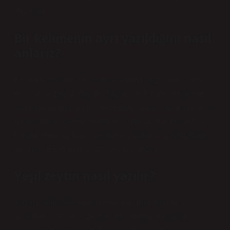
olmalıdır.
Bir kelimenin ayrı yazıldığını nasıl
anlarız?
Kelimesi kelimesine değilse yanına yazılır, eksi veya
eksi ise yazımı doğru, bu kadar basit. İkinci kelimeye,
Samanyolu’na baktım, gerçekten sokak anlamına gelip
gelmediğine baktım. Hayır, eksi varsa, son eki yazılır.
Doğru wren bu. İkinci kelimeye baktım, kuş gerçekten
kuş mu? Evet, doğru, artı ise, ayrı yazılır.
Yeşil zeytin nasıl yazılır?
Yazımı değiştirilen kelimeler arasında “unvan”,
“mütevelli” ve “yeşil zeytin” gibi yaygın kullanılan