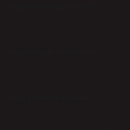
Bugünki mi bugünkü mü?
Bazen ayrı ayrı yazılan, bazen de birleşik yazılan, fakat
yanlış kullanılan bu kelimenin doğru yazımı, birleşik
yazılmasıyla mümkündür.
Bugün müydü nasıl yazılır?
Bu “bugün, bugün” kelimesi mi? Olarak yazılıp
yazılmaması tartışmalıdır. Bu kelimenin doğru kullanımı
“Bugün” olmalıdır.
Layığıyla mı layıkıyla mı?
Türk Dil Kurumu’na göre, yazım kılavuzunda doğru
yazım “better”dır. “worthy” kelimesi sıklıkla “layikiyle”
olarak yanlış yazılır. Doğru kullanım doğru biçimde