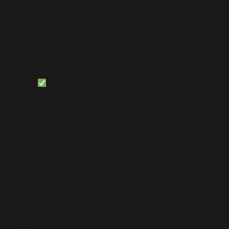
Kurumu sözlüğünde “every day” kelimesinin anlamı
“sürekli, sabit” olarak verilmiştir. Every day nasıl yazılır?
TDK’ya göre “every day” kelimesi ayrı yazılır.
Bu gün nasıl?
bugün
(Doğru kullanım)
Gün aşırı ayrı mı yazılır birleşik
mi?
Örneğin, “Her iki günde bir egzersize başlıyorum.” ya
da “Bu ilacı iki günde bir almalısın.” Dolayısıyla, “her iki
günde bir” ifadesi doğru yazılışı ile Türkçe’de sıkça
kullanılan bir deyim olup, bir şeyin iki günde bir
yapıldığını ya da aralıklarla meydana geldiğini ifade
etmek için kullanılır.