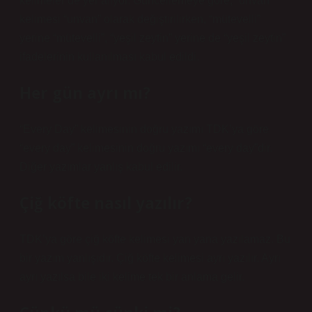
kelimeler de yer alıyor. Güncellemeye göre, “unvan”
kelimesi “unvan” olarak değiştirilirken, “mütevelli”
yerine “mütevelli”, “yeşil zeytin” yerine de “yeşil zeytin”
ifadelerinin kullanılması kabul edildi.
Her gün ayrı mı?
“Every Day” kelimesinin doğru yazımı TDK’ya göre
“every day” kelimesinin doğru yazımı “every day”dir.
Diğer yazımlar yanlış kabul edilir.
Çiğ köfte nasıl yazılır?
TDK’ya göre çiğ köfte kelimesi yan yana yazılamaz. Bu
bir yazım yanlışıdır. Çiğ köfte kelimesi ayrı yazılır. Ayrı
ayrı yazılsa bile iki kelime tek bir anlama gelir.