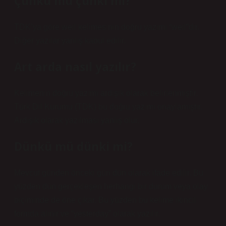
Çünkü mü çünki mi?
TDK’ya göre weil kelimesinin doğru yazımı “weil”dir.
Diğer yazılar yanlış kabul edilir.
Art arda nasıl yazılır?
Kelimenin doğru yazımı ardışık olarak belirlenmiştir.
Türk Dil Kurumu (TDK) bu doğru yazımı onaylamıştır.
Ardışık olarak yazılması yanlış olur.
Dünkü mü dünki mi?
Mevcut günden önceki gün dün olarak ifade edilir. Bu
yüzden dün gerçekleşen herhangi bir durum veya olay
biçiminde de öne çıkar. Bu yüzden bu kelime ikincil
formda alınır ve “yesterday” olarak yazılır.