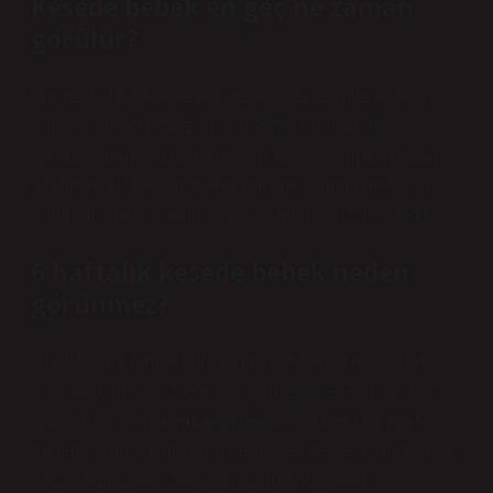
Kesede bebek en geç ne zaman
görülür?
En geç 6. haftada, bebek gebelik kesesinde açıkça
görülebilmelidir. Bu zamana kadar embriyo hala
görüntülenemiyorsa, gebeliğin sağlıklı olmadığından
şüphelenilir. Kese görülebilmesine rağmen embriyo
görünmüyorsa, bunun başlıca nedeni boş gebeliktir.
6 haftalık kesede bebek neden
görünmez?
6 haftalık bir bebek ultrasonda görülebilir mi? 6 haftalık
gebelikte, gebelik kesesi ve içindeki bebeğin çıkıntısı
görülebilir. Yumurtlamanın geç olduğu ve son adet
döneminden sapma olan gebeliklerde, kese görülebilir
ancak embriyo ve kalp atışı görülemeyebilir.