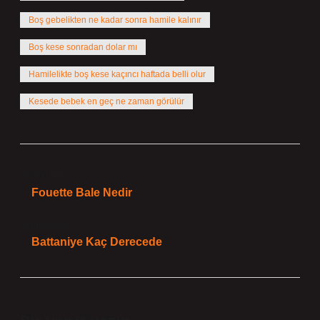
Boş gebelikten ne kadar sonra hamile kalınır
Boş kese sonradan dolar mı
Hamilelikte boş kese kaçıncı haftada belli olur
Kesede bebek en geç ne zaman görülür
Önceki Yazı
Fouette Bale Nedir
Sonraki Yazı
Battaniye Kaç Derecede