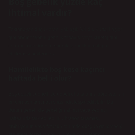
Boş gebelik yüzde kaç
ihtimal vardır?
Tekrarlayan düşük oranı yaklaşık %1’dir. Kürtaj ilaçları
gibi anembriyonik gebelik tedavisi veya küretaj gibi
cerrahi prosedürlerin sonraki gebelik olasılığını
etkilemesi beklenmez.
Hamilelikte boş kese kaçıncı
haftada belli olur?
Boş gebelik genellikle gebelik haftalarına göre yapılan
bir ultrason taraması sırasında tespit edilebilir. Bu
durum genellikle gebeliğin altıncı veya yedinci
haftasında fark edilebilir. Ultrason taraması,
embriyonun veya fetüsün rahimde düzgün gelişmediği
durumları tespit etmek için etkili bir yöntemdir.