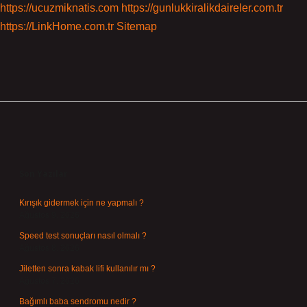
https://ucuzmiknatis.com
https://gunlukkiralikdaireler.com.tr
https://LinkHome.com.tr
Sitemap
Sidebar
Son Yazılar
Kırışık gidermek için ne yapmalı ?
Ağustos 9, 2026
Speed test sonuçları nasıl olmalı ?
Ağustos 8, 2026
Jiletten sonra kabak lifi kullanılır mı ?
Ağustos 7, 2026
Bağımlı baba sendromu nedir ?