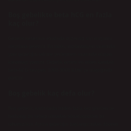
Boş gebelikte beta hCG en fazla
kaç olur?
Gebelik kesesinin etrafında düzensiz sıvı oluşumu
meydana gelebilir. Bu tablo, implantasyon sırasında
yani gebeliğin rahime yerleşmesi sırasında oluşan
kanamayı yansıtır. Gebelik kesesi en erken kandaki
beta-hCG seviyesi 1000-3000 IU/ml’ye ulaştığında
görülür.
Boş gebelik kaç defa olur?
Boş gebelik, kadınlarda birden fazla kez görülen ve
herhangi bir sebep olmadan tekrarlayabilen bir
rahatsızlıktır. Ayrıca gebeliğin başlangıcından itibaren