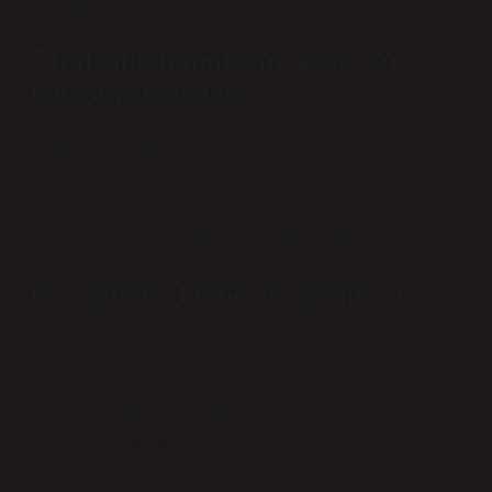
5. haftada da tespit edilebilir.
7 haftalık hamileyim kese var
bebek yok neden?
7 haftalık hamileyim, kese var ama bebek yok, neden?
Sağlık sorunları nedeniyle gebelik kesesi oluşmuş
olabilir ama embriyonik gelişimin durması nedeniyle
gebelik kesesinde bebek görünmüyor olabilir.
Boş gebelik kimlerde görülür?
Boş gebelik kimde görülür? Tüm kadınlar boş gebelik
yaşayabilir. Ancak, yaşlı kadınlarda görülme olasılığı
daha yüksektir. Ayrıca, ebeveynleri genetik sorunları
olan kişilerde de görülebilir.