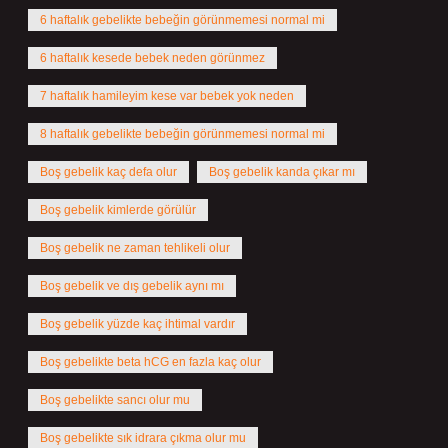
6 haftalık gebelikte bebeğin görünmemesi normal mi
6 haftalık kesede bebek neden görünmez
7 haftalık hamileyim kese var bebek yok neden
8 haftalık gebelikte bebeğin görünmemesi normal mi
Boş gebelik kaç defa olur
Boş gebelik kanda çıkar mı
Boş gebelik kimlerde görülür
Boş gebelik ne zaman tehlikeli olur
Boş gebelik ve dış gebelik aynı mı
Boş gebelik yüzde kaç ihtimal vardır
Boş gebelikte beta hCG en fazla kaç olur
Boş gebelikte sancı olur mu
Boş gebelikte sık idrara çıkma olur mu