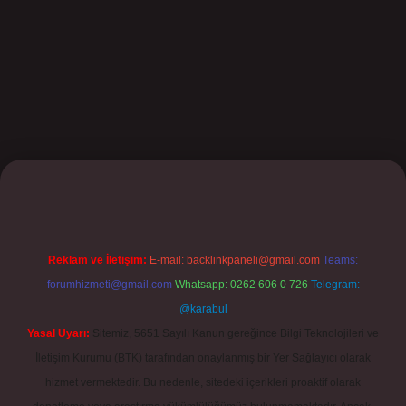
et
Reklam ve İletişim:
E-mail:
backlinkpaneli@gmail.com
Teams:
forumhizmeti@gmail.com
Whatsapp: 0262 606 0 726
Telegram:
@karabul
Yasal Uyarı:
Sitemiz, 5651 Sayılı Kanun gereğince Bilgi Teknolojileri ve
İletişim Kurumu (BTK) tarafından onaylanmış bir Yer Sağlayıcı olarak
hizmet vermektedir. Bu nedenle, sitedeki içerikleri proaktif olarak