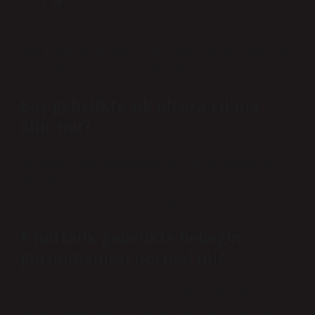
Yalancı gebelik, normal bir gebeliğin tüm belirtilerini
taşır. Nadir durumlarda, hamile kadın yalancı gebelikte
vajinal kanama ve kasık bölgesinde ağrı yaşayabilir.
Boş gebelikte sık idrara çıkma
olur mu?
Sık idrara çıkma, göğüslerde büyüme ve hassasiyet,
baş dönmesi ve bayılma, ruh hali değişimleri ve vücut
ısısında artış gibi belirtiler görülür.
8 haftalık gebelikte bebeğin
görünmemesi normal mi?
Ultrason taraması genellikle 8 haftalık gebelikte bir
bebek gösterecektir, ancak her vaka farklıdır ve bazı