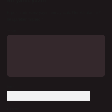
Bir yanıt yazın
E-posta adresiniz yayınlanmayacak.
Gerekli alanlar
*
ile işaretlenmişlerdir
Yorum
İsim*
E-Posta*