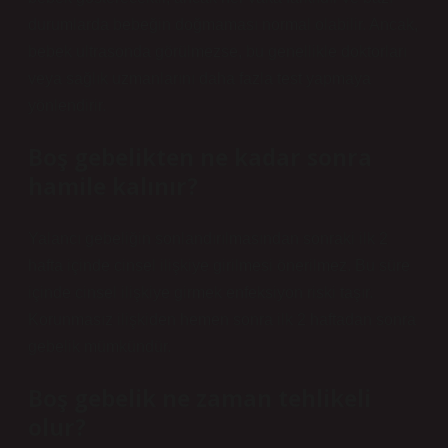
durumlarda bebeğin doğmaması normal olabilir. Ancak,
bebek ultrasonda görülmezse, bu genellikle doktorları
veya sağlık uzmanlarını daha fazla test yapmaya
yönlendirir.
Boş gebelikten ne kadar sonra
hamile kalınır?
Yalancı gebeliğin sonlandırılmasından sonraki ilk 2
hafta içinde cinsel ilişkiye girilmesi önerilmez. Bu süre
içinde cinsel ilişkiye girmek enfeksiyon riski taşır.
Korunmasız ilişkiden hemen sonra ilk 2 haftadan sonra
gebelik mümkündür.
Boş gebelik ne zaman tehlikeli
olur?