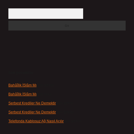
Arama
Son yorumlar
Bahâîlik İSlâm Mı
için
admin
Bahâîlik İSlâm Mı
için
Ayşe
Serbest Krediler Ne Demektir
için
admin
Serbest Krediler Ne Demektir
için
Şeyda
Telefonda Kablosuz Ağ Nasıl Açılır
için
admin