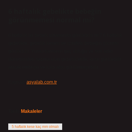
6 haftalık gebelikte bebeğin
görünmemesi normal mi?
6 haftalık bir bebek ultrasonda görülebilir mi? 6 haftalık
gebelikte, gebelik kesesi ve içindeki bebeğin çıkıntısı
görülebilir. Yumurtlamanın geç olduğu ve son adet
döneminden sapma olan gebeliklerde, kese görülebilir
ancak embriyo ve kalp atışı görülemeyebilir.
Kaynak:
asyalab.com.tr
Tarih:
Makaleler
5 haftalık kese kaç mm olmalı