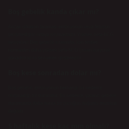
Boş gebelik kanda çıkar mı?
Ancak ultrason taraması embriyonun veya fetüsün
gelişmediğini ortaya koymaktadır. Yüksek beta-hCG
seviyeleri: Boş gebelik sırasında, kan testleri
normalden daha yüksek beta-hCG (insan koryonik
gonadotropin) seviyeleri gösterebilir.
Boş kese sonradan dolar mı?
Boş gebelik, embriyonun herhangi bir nedenle
oluşmadığı bir durumdur. Bu nedenle, yalancı gebelik
durumunda daha sonra bir çocuğun doğumu mümkün
değildir.
5 haftalık kese kaç mm olmalı?