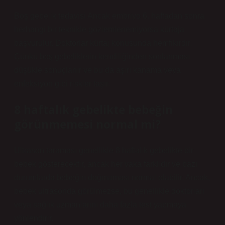
Boş gebelik tedavisi Ancak embriyo 6. haftadan sonra
herhangi bir teknikle gözlemlenemiyorsa kürtaja
başvurulur. Doktorlar kürtaj konusunda hemfikirdir.
Çünkü boş gebeliklerin kendiliğinden sonlanması
düşükle sonuçlanır ve bu da aşırı kanama veya
enfeksiyon gibi riskler taşır.
8 haftalık gebelikte bebeğin
görünmemesi normal mi?
Ultrason taraması genellikle 8 haftalık gebelikte bir
bebek gösterecektir, ancak her vaka farklıdır ve bazı
durumlarda bebeğin doğmaması normal olabilir. Ancak,
bebek ultrasonda görülmezse, bu genellikle doktorları
veya sağlık uzmanlarını daha fazla test yapmaya
yönlendirir.