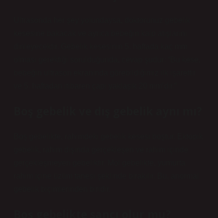
Ultrasonda her şey yolundaysa, doktorunuz gebelik
kesesine bakacak ve ayrıca bebeğin kalp atışlarını
dinleyecektir. Gebelik kesesinin 5. haftada kaç mm
olması gerektiği sorulduğunda, cevap şudur: “Bu kese,
bebeğin ultrason ekranında görebildiğimiz ilk işarettir
ve 5. haftadan itibaren çapı yaklaşık 20 mm’dir.”
Boş gebelik ve dış gebelik aynı mı?
Boş gebelikte, rahimdeki gebelik kesesi boştur. Ektopik
gebelik, rahim dışında gerçekleşen ve rahim içinde
gerçekleşmeyen gebeliktir. Mol gebelikte, yumurta
rahim içine üzüm tanesi şeklinde bırakılır. Bu, anormal
gebelik biçimlerinden biridir.
Boş gebelikte sancı olur mu?