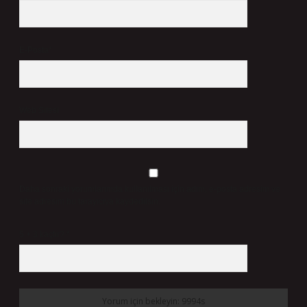
E-Posta*
Web Sitesi
Daha sonraki yorumlarımda kullanılması için adım, e-posta adresim ve
site adresim bu tarayıcıya kaydedilsin.
5 + 3 kaçtır?
*