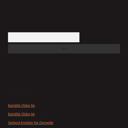
Arama
Son yorumlar
Bahâîlik İSlâm Mı
için
admin
Bahâîlik İSlâm Mı
için
Ayşe
Serbest Krediler Ne Demektir
için
admin