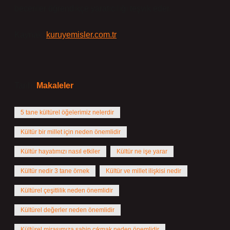
beceriler öğrendikçe yaratıcılığı teşvik eder.
Kaynak:
kuruyemisler.com.tr
Tarih:
Makaleler
5 tane kültürel öğelerimiz nelerdir
Kültür bir millet için neden önemlidir
Kültür hayatımızı nasıl etkiler
Kültür ne işe yarar
Kültür nedir 3 tane örnek
Kültür ve millet ilişkisi nedir
Kültürel çeşitlilik neden önemlidir
Kültürel değerler neden önemlidir
Kültürel mirasımıza sahip çıkmak neden önemlidir