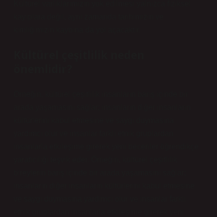
Kültürel varlıklarımızın yok edilmesi yalnızca fiziksel
kayıplara değil, aynı zamanda tarihimizin ve
kimliğimizin kaybına da yol açacaktır.
Kültürel çeşitlilik neden
önemlidir?
Örneğin, kültürel çeşitlilik insanların barış içinde bir
arada yaşamasını sağlar; insanların diğer insanların
kültürlerini kabul etmesine ve saygı duymasına
yardımcı olur ve insanlar farklı etnik gruplardan
insanlarla etkileşime girerek yeni beceriler öğrendikçe
yaratıcılığı teşvik eder. Örneğin, kültürel çeşitlilik
bireylerin barış içinde bir arada yaşamasını sağlar;
insanların diğer insanların kültürlerini kabul etmesine
ve saygı duymasına yardımcı olur ve insanlar farklı
etnik gruplardan insanlarla etkileşime girerek yeni