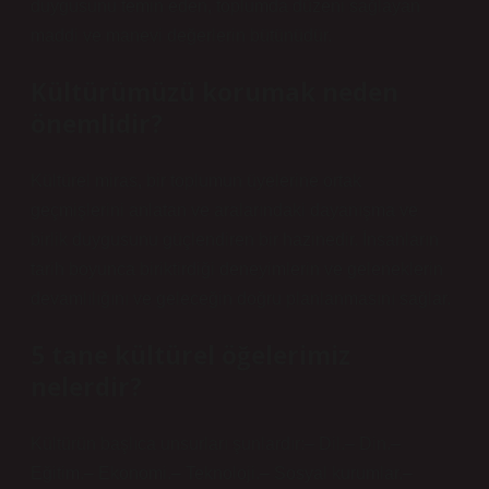
duygusunu temin eden, toplumda düzeni sağlayan
maddi ve manevi değerlerin bütünüdür.
Kültürümüzü korumak neden
önemlidir?
Kültürel miras, bir toplumun üyelerine ortak
geçmişlerini anlatan ve aralarındaki dayanışma ve
birlik duygusunu güçlendiren bir hazinedir. İnsanların
tarih boyunca biriktirdiği deneyimlerin ve geleneklerin
devamlılığını ve geleceğin doğru planlanmasını sağlar.
5 tane kültürel öğelerimiz
nelerdir?
Kültürün başlıca unsurları şunlardır:– Dil.– Din.–
Eğitim.– Ekonomi.– Teknoloji.– Sosyal kurumlar.–