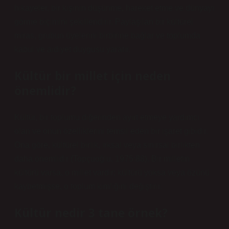
hikayeler, bir kişinin düşünme, hareket etme ve dünyayı
görme biçimini şekillendirir. Paylaşılan bir kültürel
miras, grubun üyelerini birbirine bağlar ve toplumda
kabul ve aidiyet duygusu yaratır.
Kültür bir millet için neden
önemlidir?
Kültür, bir toplumu diğerinden ayırt etmeye yardımcı
olan ve onun özelliklerini temsil eden bir işaret gibidir.
Ona göre, kültürel birlik, ırksal veya sınırsal birlikten
daha önemlidir (Topçuoğlu, 1975:88). Bir milletin
kültürü varsa, o millet vardır; kültürü yoksa veya özünü
kaybetmişse, o toplum kimliğini değiştirir.
Kültür nedir 3 tane örnek?