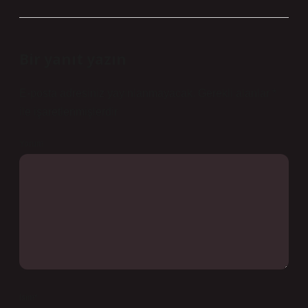
Bir yanıt yazın
E-posta adresiniz yayınlanmayacak.
Gerekli alanlar
*
ile işaretlenmişlerdir
Yorum
İsim*