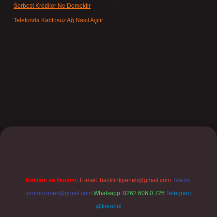
Serbest Krediler Ne Demektir
için
Şeyda
Telefonda Kablosuz Ağ Nasıl Açılır
için
admin
lbet
Reklam ve İletişim:
E-mail:
backlinkpaneli@gmail.com
Teams:
forumhizmeti@gmail.com
Whatsapp: 0262 606 0 726
Telegram:
@karabul