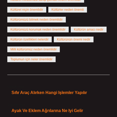
Kültürel niçin önemlidir
Kültürler neden önemli
Kültürümüzü bilmek neden önemlidir
Kültürümüzü korumak neden önemlidir
Kültürün amacı nedir
Kültürün özellikleri nelerdir
Kültürünün önemi nedir
Milli kültürümüz neden önemlidir
Toplumun için neler önemlidir
Önceki Yazı
Sıfır Araç Alırken Hangi Işlemler Yapılır
Sonraki Yazı
Ayak Ve Eklem Ağrılarına Ne Iyi Gelir