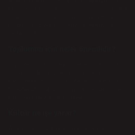
insanlarla daha alakalı etkileşimler kurmanızı sağlar.
Kültürel farkındalık, sizi yalnızca başkalarına karşı daha
saygılı ve anlayışlı kılmakla kalmaz, aynı zamanda
benzerliklerinizi ve farklılıklarınızı kutlamanıza da
yardımcı olur.
Toplumun için neler önemlidir?
Saygı, sevgi, dürüstlük, empati, adalet, dostluk, dostluk,
güvenilirlik, ahlak, gelenek ve görenekler gibi değerler
bir toplumu millet yapan temel toplumsal değerlerdir.
Bu nedenle toplum ve sosyal yaşam için gerekli olan
bu değerlerin devamlılığı çok önemlidir.
Kültür ne işe yarar?
Topluma kimlik kazandıran, dayanışma ve birlik