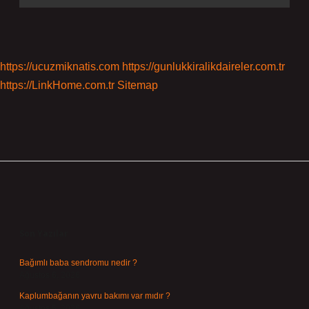
https://ucuzmiknatis.com
https://gunlukkiralikdaireler.com.tr
https://LinkHome.com.tr
Sitemap
Sidebar
Son Yazılar
Bağımlı baba sendromu nedir ?
Ağustos 6, 2026
Kaplumbağanın yavru bakımı var mıdır ?
Ağustos 5, 2026