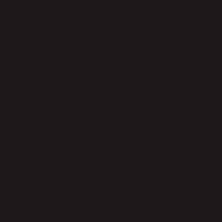
çevreleyen ve insanlardan öğrendiğimiz toplumsal
mirastır.
Kültürel değerler neden
önemlidir?
Kültürel değerler toplumun genel kabulünü oluşturur,
kişinin iç huzuruna sahip olmasını sağlar ve toplum
üyelerini ortak duygular etrafında birleştirir. Bu değerler
toplumsal birlik ve beraberliğin temel koşullarından
biridir.
Kültürümüzü bilmek neden
önemlidir?
Kültürünüzün farkında olmak, çevrenizdeki insanlarla
daha alakalı etkileşimler kurmanızı sağlar. Kültürel