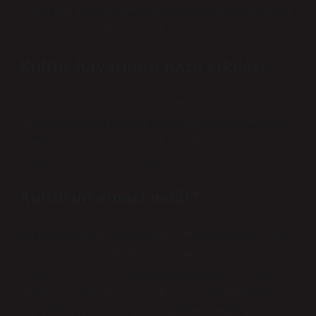
tutan temel birim millettir, ancak milletlere dinamizm ve
ruh veren temel güç kültürdür.
Kültür hayatımızı nasıl etkiler?
Bir toplumun kimliğini ve değerlerini yansıtır, sosyal
bağları güçlendirir, toplumsal değerleri yayar ve tarih ve
kimlik duygusunu güçlendirir. Öte yandan sağlıklı ve
canlı bir toplum için de hayati önem taşır.
Kültürün amacı nedir?
Tarihsel ve toplumsal gelişme sürecinde yaratılan tüm
maddi ve manevi değerlerin toplamı ve bunların
yaratılıp sonraki nesillere aktarıldığı araçlar, insanın
doğal ve toplumsal çevresi üzerindeki egemenliğinin
boyutunu gösterir. Sosyolojik açıdan kültür, bizi