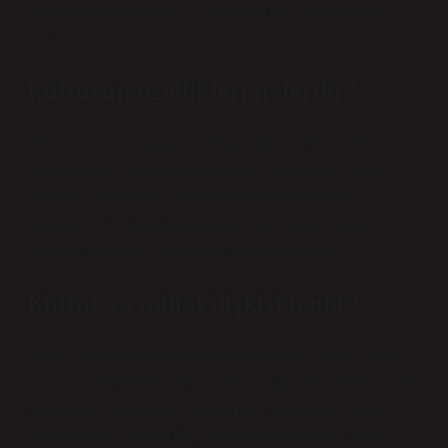
Gelenek ve görenekler.– Değerler ve tutumlar.Diğer
unsurlar…
Kültürün özellikleri nelerdir?
Bu konu hakkında bazı farklı görüşler olsa da kültürün
özellikleri altı kategoriye ayrılabilir. Buna göre kültür
sosyaldir, tarihseldir, öğrenilmesi ve aktarılması
gereken bir mirastır, işlevseldir, yani çeşitlilik-birlik
içindeki farklılıktır, dinamiktir ve değişkendir.
Kültür ve millet ilişkisi nedir?
Kültür, bir milletin yüzyıllar boyunca ilgi, anlayış, tutum
ve davranışlarında ortaya çıkan yaşam biçimi ile maddi
ve manevi değerlerinin toplamıdır ve nesilden nesile
miras olarak aktarılır. [3] Devletleri yaratan ve ayakta