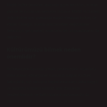
Maddi kültür örnekleri arasında giyim tercihleri, mimari
yapılar ve kullanılan nesneler bulunur. Maddi kültürdeki
değişiklikler aynı zamanda maddi olmayan kültürü de
etkiler. Örneğin, ulaşım araçlarındaki değişiklikler
(teknolojik gelişmeler) insanların tatil alışkanlıklarını da
değiştirir.
Kültürümüzü bilmek neden
önemlidir?
Kültürünüzün farkında olmak, çevrenizdeki insanlarla
daha alakalı etkileşimler kurmanızı sağlar. Kültürel
farkındalık, sizi yalnızca başkalarına karşı daha saygılı
ve anlayışlı kılmakla kalmaz, aynı zamanda
benzerliklerinizi ve farklılıklarınızı kutlamanıza da
yardımcı olur. Kültürel farkındalık, çevrenizdeki