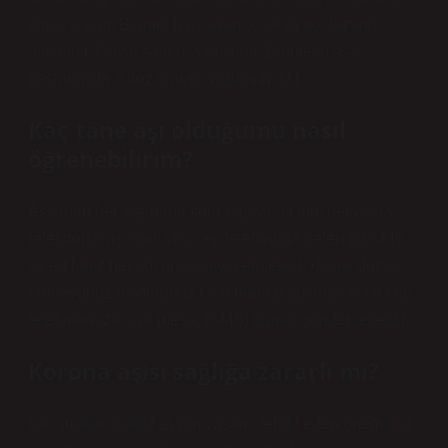
almış kişiler, Biontech aşısının iki veya üç dozunu
almalıdır. Covid salgını sırasında, Biontech aşısı
başlangıçta 3 doz olarak uygulanmıştır.
Kaç tane aşı olduğumu nasıl
öğrenebilirim?
Aşılanan her kişi daha sonra aşıya ait tüm detaylara
(elektronik aşı kartı vb.) cep telefonuna gelen bir SMS
ve e-Nabız hesabı aracılığıyla erişebilir. •İkinci doz aşı
randevunuz doktorunuz tarafından planlanacak ve cep
telefonunuza kısa mesaj (SMS) olarak gönderilecektir.
Korona aşısı sağlığa zararlı mı?
Çalışmalar, inaktif aşının yaşamı tehdit eden önemli bir