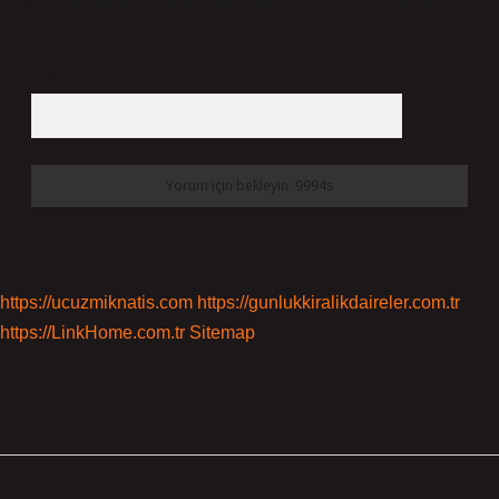
Daha sonraki yorumlarımda kullanılması için adım, e-posta adresim ve
site adresim bu tarayıcıya kaydedilsin.
5 + 3 kaçtır?
*
https://ucuzmiknatis.com
https://gunlukkiralikdaireler.com.tr
https://LinkHome.com.tr
Sitemap