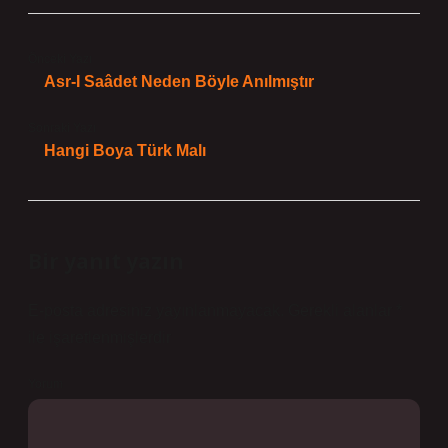
Önceki Yazı
Asr-I Saâdet Neden Böyle Anılmıştır
Sonraki Yazı
Hangi Boya Türk Malı
Bir yanıt yazın
E-posta adresiniz yayınlanmayacak.
Gerekli alanlar
*
ile işaretlenmişlerdir
Yorum