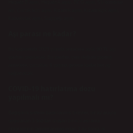
Hepatit B aşısı, Hepatit A aşısı, BCG aşısı, 5’li kombine
aşı, Çocuk felci aşısı, Kızamık aşısı, Kızamıkçık aşısı,
Kabakulak aşısı, Suçiçeği aşısı.
Aşı parası ne kadar?
Bu kapsamda 2023 yılında annelere aylık 90 TL aşı
yardımı yapılacak. Bu yardım, yeni doğum yapmış
annelere, çocukları 6 yaşına gelene kadar her ay
sağlanacak.
COVID-19 hatırlatma dozu
yapılmalı mı?
Bağışıklık sistemi baskılanmış bireyler, bir ay arayla
uygulanan 3 dozdan oluşan birincil aşılama
programının tamamlanmasından 3 ay sonra ilk