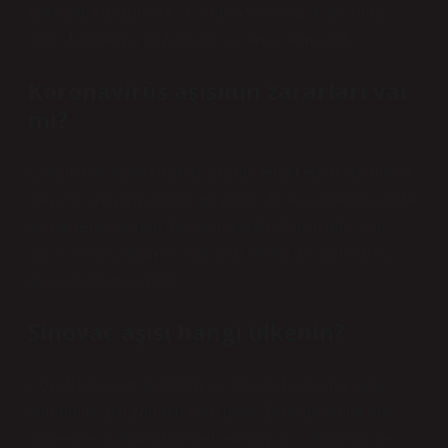
hatırlatma dozunu (4. aşılama) ve en az 4 ay sonra
ikinci hatırlatma dozunu (5. aşılama) almalıdır.
Koronavirüs aşısının zararları var
mı?
Çalışmalar, inaktif aşının yaşamı tehdit eden önemli bir
yan etkisinin olmadığını göstermiştir. Aşılamadan sonra
alerjik reaksiyonlar da çok nadirdir. Ayrıca ateş, kas
ağrısı ve baş dönmesi gibi yan etkiler de görülebilir,
ancak bunlar nadirdir.
Sinovac aşısı hangi ülkenin?
Covid-19 aşıları pandemi ile birlikte hastalığa karşı
korunmak için zorunlu hale geldi. Bu kapsamda farklı
yöntemler kullanılarak üretilen Çin aşısı Sinovac ve