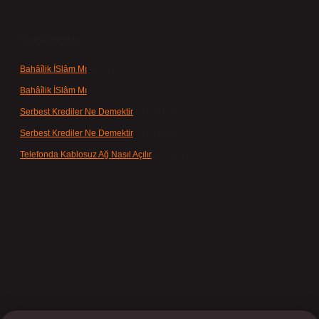
Son yorumlar
Bahâîlik İSlâm Mı
için
admin
Bahâîlik İSlâm Mı
için
Ayşe
Serbest Krediler Ne Demektir
için
admin
Serbest Krediler Ne Demektir
için
Şeyda
Telefonda Kablosuz Ağ Nasıl Açılır
için
admin
ilbet