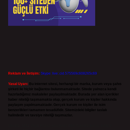
Reklam ve İletişim:
Skype: live:.cid.575569c608265c69
Yasal Uyarı:
Bu internet sitesi, herhangi bir marka, kurum veya şahıs
şirketi ile hiçbir bağlantısı bulunmamaktadır. Sitede yalnızca kendi
hazırladığımız makaleler paylaşılmaktadır. Burada yer alan içerikler
haber niteliği taşımamakta olup, gerçek kurum ve kişiler hakkında
paylaşım yapılmamaktadır. Gerçek kurum ve kişiler ile isim
benzerlikleri tamamen tesadüfidir. Sitemizdeki bilgiler taslak
halindedir ve tavsiye niteliği taşımazlar.
Sitemiz, 5651 Sayılı Kanun gereğince Bilgi Teknolojileri ve İletişim