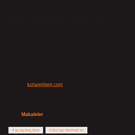
Biontech aşısı ön plana çıktı.
COVID-19 aşı kartı nasıl alınır?
2. doz aşısını tamamlayan vatandaşlar, e-Nabız’da
“COVID-19 Aşı Durumu” menüsüne girip “COVID-19
Aşı Kartı” sekmesine giderek aşı kartlarına ulaşabilirler.
Hayat Eve Sığar uygulamasında ise kişiler “COVID-19
Aşı Bilgilerim” menüsünden aşı kartlarını alabilirler.
Kaynak:
tuzlarehberi.com
Tarih:
Makaleler
4 ay aşı kaç tane
4 doz aşı olunmalı mı