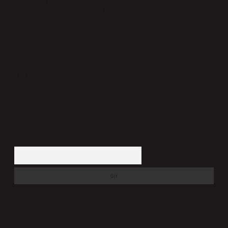
Kurumu (BTK) tarafından onaylanmış bir Yer Sağlayıcı olarak hizmet
vermektedir. Bu nedenle, sitedeki içerikleri proaktif olarak denetleme
veya araştırma yükümlülüğümüz bulunmamaktadır. Ancak, üyelerimiz
yazdıkları içeriklerin sorumluluğunu taşımakta olup, siteye üye olarak bu
sorumluluğu kabul etmiş sayılırlar.
Hukuka ve yasal düzenlemelere aykırı olduğunu düşündüğünüz
içerikleri,
backlinkpanelicomtr@gmail.com
adresine bildirmeniz halinde,
ilgili içerikler yasal süre içerisinde sitemizden kaldırılacaktır.
Arama