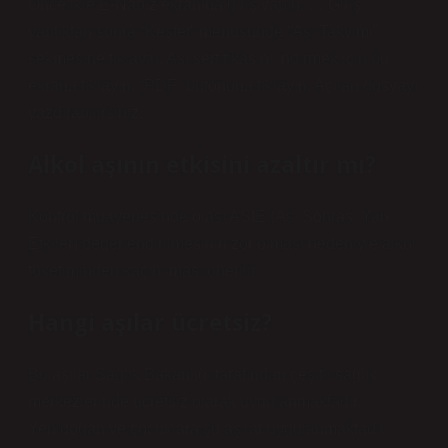
Öncelikle E-Nabız ekranına giriş yapın. … Giriş
yaptıktan sonra “Keşfet” menüsünde “Aşı Takvimi”
sekmesine tıklayın. Aşı sertifikasını indirmek için bu
ekrana tıklayın. “PDF” butonuna tıklayın. Açılan dosyayı
yazdırabilirsiniz.
Alkol aşının etkisini azaltır mı?
Kontrol muayenesinde olası ASIE (Aşı Sonrası Yan
Etkiler) değerlendirilmesinin zor olması nedeniyle alkol
tüketiminden kaçınılması önerilir.
Hangi aşılar ücretsiz?
Bu aşılar Sağlık Bakanlığı tarafından çeşitli sağlık
merkezlerinde ücretsiz olarak uygulanmaktadır.
Yenidoğan ve çocuklara şu aşılar uygulanmaktadır: