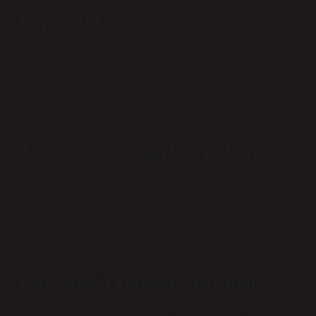
Kaç çeşit korona aşısı var?
Haziran 2021 itibarıyla dünya çapında acil onay ve
lisans almış 11 aşı bulunmaktadır. Bir aşı onaylanmak
üzeredir ve toplamda 12 aşı olacaktır. Covid-19
hastalığına karşı beş tür aşı geliştirilmiştir.
4 doz tetanoz aşısı kaç yıl korur?
Tetanos aşısının koruma süresi 10 yıldır. Tetanos aşısı
her 10 yılda bir tekrarlanmalıdır. Tetanos aşısı 3 dozda
yapılır. İlk dozdan sonra 1-2 ay sonra ikinci doz ve
sonraki 6-12 ay içinde üçüncü doz yapılır.
E-devlet aşı karnesi nasıl alınır?