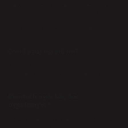
Tüm yetişkinler tetanos, boğmaca ve difteriye karşı
aşılanmalıdır. Daha önce aşılanmamışlarsa, temel
aşıları (ilk aşılar) ve her 10 yılda bir takviye aşıları
olmalıdır. Yetişkinler ayrıca kızamık, kızamıkçık ve
kabakulak hastalığına karşı da bağışık olmalıdır.
Covid aşısı ücretli mi?
T.C. Sağlık Bakanlığı tarafından temin edilen aşılar,
aşılama hizmeti verilen sağlık tesislerinde ücretsiz
uygulanacak.
Biontech aşısı kaç doz
uygulanıyor?
Biontech aşısının kaç dozunun uygulanacağı bir dizi
faktöre bağlıdır. Örneğin, Sinovac aşısının iki dozunu