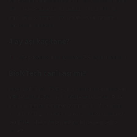
yan etkisinin olmadığını göstermiştir. Aşılamadan sonra
alerjik reaksiyonlar da çok nadirdir. Ayrıca ateş, kas
ağrısı ve baş dönmesi gibi yan etkiler de görülebilir,
ancak bunlar nadirdir.
4 ay aşı kaç tane?
4. ay: Beş dozluk karma aşılar ve KPA aşıları uygulanır.
BioNTech canlı aşı mı?
Pfizer-BioNTech COVID-19 aşısının en önemli bileşeni
mRNA’dır. BioNTech aşısı, mRNA veya haberci RNA
olarak bilinen bir tekniğe dayanmaktadır. Mrna tabanlı
aşılar COVID-19’a neden olan canlı virüsü kullanmaz
ve mRNA, DNA’nızın bulunduğu hücre çekirdeğine
girmez.