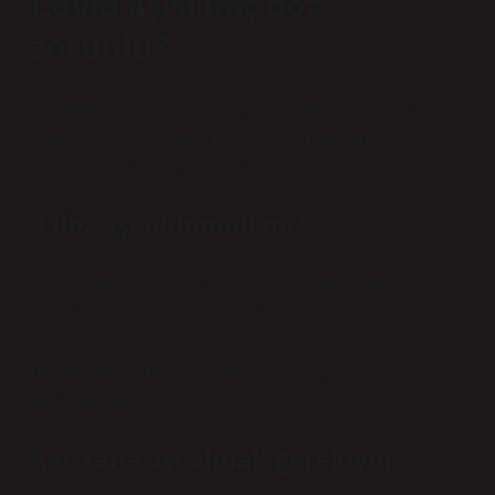
Covid aşısı kaç doz
zorunlu?
14. İnaktif COVID-19 aşısının kaç dozu verilecek?
İnaktif COVID-19 aşısı, her biri dört hafta arayla olmak
üzere iki doz halinde verilecektir.
4 doz aşı olunmalı mı?
Bakan Koca, 4. dozla ilgili açıklamasında, BioNTech
aşısının iki dozunu veya Sinovac aşısının üç dozunu
almış kişilere ek bir doz aşı yapılmasına gerek
olmadığını belirterek, “Böyle bir tıbbi zorunluluk
kesinlikle yok” dedi.
Kaç tane aşı olmak gerekiyor?