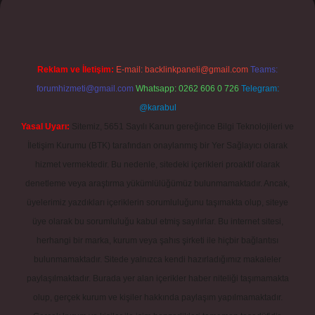
Reklam ve İletişim:
E-mail:
backlinkpaneli@gmail.com
Teams:
forumhizmeti@gmail.com
Whatsapp: 0262 606 0 726
Telegram:
@karabul
Yasal Uyarı:
Sitemiz, 5651 Sayılı Kanun gereğince Bilgi Teknolojileri ve
İletişim Kurumu (BTK) tarafından onaylanmış bir Yer Sağlayıcı olarak
hizmet vermektedir. Bu nedenle, sitedeki içerikleri proaktif olarak
denetleme veya araştırma yükümlülüğümüz bulunmamaktadır. Ancak,
üyelerimiz yazdıkları içeriklerin sorumluluğunu taşımakta olup, siteye
üye olarak bu sorumluluğu kabul etmiş sayılırlar. Bu internet sitesi,
herhangi bir marka, kurum veya şahıs şirketi ile hiçbir bağlantısı
bulunmamaktadır. Sitede yalnızca kendi hazırladığımız makaleler
paylaşılmaktadır. Burada yer alan içerikler haber niteliği taşımamakta
olup, gerçek kurum ve kişiler hakkında paylaşım yapılmamaktadır.