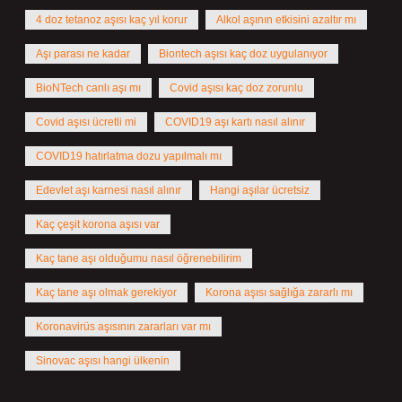
4 doz tetanoz aşısı kaç yıl korur
Alkol aşının etkisini azaltır mı
Aşı parası ne kadar
Biontech aşısı kaç doz uygulanıyor
BioNTech canlı aşı mı
Covid aşısı kaç doz zorunlu
Covid aşısı ücretli mi
COVID19 aşı kartı nasıl alınır
COVID19 hatırlatma dozu yapılmalı mı
Edevlet aşı karnesi nasıl alınır
Hangi aşılar ücretsiz
Kaç çeşit korona aşısı var
Kaç tane aşı olduğumu nasıl öğrenebilirim
Kaç tane aşı olmak gerekiyor
Korona aşısı sağlığa zararlı mı
Koronavirüs aşısının zararları var mı
Sinovac aşısı hangi ülkenin