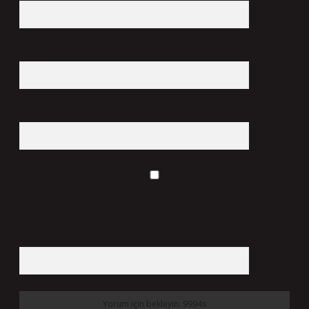
E-Posta*
Web Sitesi
Daha sonraki yorumlarımda kullanılması için adım, e-posta adresim ve
site adresim bu tarayıcıya kaydedilsin.
6 + 2 kaçtır?
*