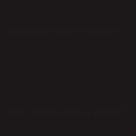
yapraklı sebzeler. … Kabak çekirdeği. … Yumurta. …
Turunçgiller.Daha fazla makale…•4 Ekim 2024
Yorgun beyin nasıl dinlendirilir?
Beyninizi dinlendirmenin yolları: Kesinlikle tatile
gitmeyi deneyin. … Tatilde bedeninizi ve zihninizi
dinlendirin. … Hobilerinize zaman ayırın. … Negatif
insanlarla ilişkilerinizi her zaman sınırlayın. … Uyuyun.
… Egzersiz yapın. … Sosyalleşin, iş dışındaki
konularda sohbet edin. … Kendinize karşı çok sert
olmayın.
Kafa rahatlamak için ne yapmalı?
Siz de stres yönetimi tekniklerini öğrenerek daha
huzurlu bir hayata adım atabilirsiniz. … Antioksidan