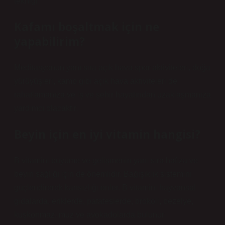
tekniği.
Kafamı boşaltmak için ne
yapabilirim?
Meditasyonun yanı sıra açık hava spor aktiviteleri, doğa
yürüyüşleri, kamp gibi açık hava aktiviteleri de
rahatlamanıza ve iş ve şehir hayatından uzaklaşmanıza
yardımcı olacaktır.
Beyin için en iyi vitamin hangisi?
B vitamini büyüme ve gelişmenin yanı sıra hafıza ve
beyin sağlığı için de önemlidir. Bağışıklık sistemini
güçlendirerek kansızlığı önler. B vitamini hayvansal
gıdalarda, eriklerde, patateslerde, brokoli, bezelye,
kuşkonmaz, muz ve avokadolarda bulunur.