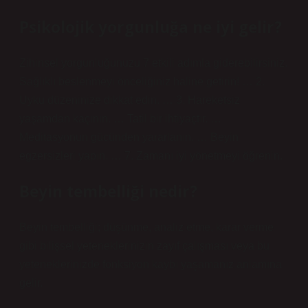
Psikolojik yorgunluğa ne iyi gelir?
Zihinsel yorgunluğunuzu 7 etkili adımla giderebilirsiniz.
Sağlıklı beslenmeyi önceliğiniz haline getirin! … 2.
Uyku düzeninize dikkat edin. … 3. Hareketsiz
yaşamdan kaçının. … Tatil bir ihtiyaçtır. …
Meditasyonun gücünden yararlanın. … Beyin
egzersizleri yapın. … 7. Zamanı iyi yönetmeyi öğrenin.
Beyin tembelliği nedir?
Beyin tembelliği; düşünme, analiz etme, karar verme
gibi bilişsel yeteneklerinizin zayıf çalışması veya bu
yeteneklerinizde fonksiyon kaybı yaşamanız anlamına
gelir.