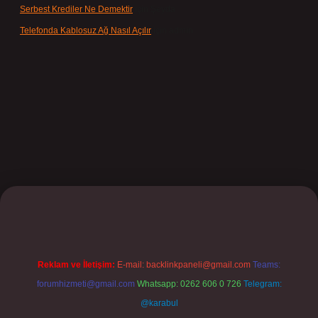
Serbest Krediler Ne Demektir
için
Şeyda
Telefonda Kablosuz Ağ Nasıl Açılır
için
admin
lbet
Reklam ve İletişim:
E-mail:
backlinkpaneli@gmail.com
Teams:
forumhizmeti@gmail.com
Whatsapp: 0262 606 0 726
Telegram:
@karabul