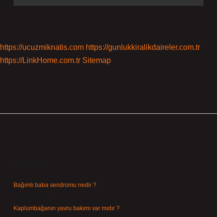
https://ucuzmiknatis.com
https://gunlukkiralikdaireler.com.tr
https://LinkHome.com.tr
Sitemap
Sidebar
Son Yazılar
Bağımlı baba sendromu nedir ?
Ağustos 6, 2026
Kaplumbağanın yavru bakımı var mıdır ?