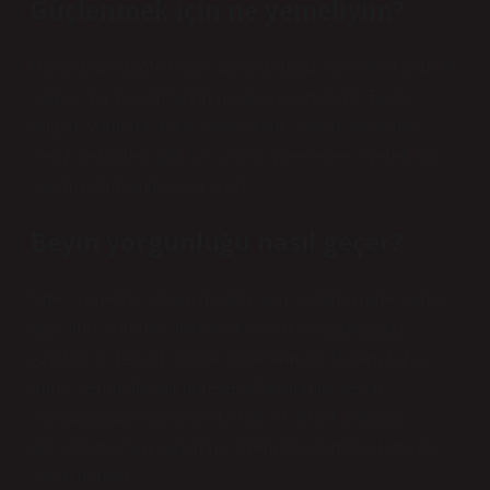
Güçlenmek için ne yemeliyim?
Bu nedenle protein açısından zengin yiyecekler yemek
sağlıklı bir yaşam tarzının parçası olmalıdır. Tavuk
göğsü, yumurta, balık, baklagiller, yoğurt, avokado,
ceviz ve badem gibi kas yapıcı yiyecekler yiyerek kas
yapımını hızlandırabilirsiniz.
Beyin yorgunluğu nasıl geçer?
Stres yönetimi: Yoga, meditasyon ve derin nefes alma
gibi stres yönetimi teknikleri beyin yorgunluğunu
azaltabilir. Tek bir göreve odaklanmak: Birden fazla
görev yerine tek bir göreve odaklanmak beyin
yorgunluğunu önleyebilir. Hobiler: Keyif aldığınız
aktiviteler beyin sağlığınız üzerinde olumlu bir etkiye
sahip olabilir.