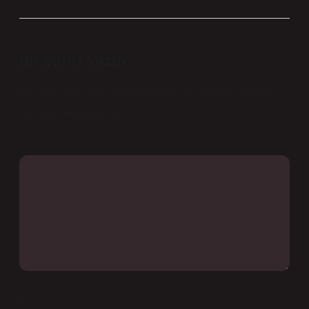
Bir yanıt yazın
E-posta adresiniz yayınlanmayacak.
Gerekli alanlar
*
ile işaretlenmişlerdir
Yorum
İsim*