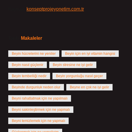
Kaynak:
konseptprojeyonetim.com.tr
Tarih:
Makaleler
Beyin hücrelerini ne yeniler
Beyin için en iyi vitamin hangisi
Beyin nasıl güçlenir
Beyin stresine ne iyi gelir
Beyin tembelliği nedir
Beyin yorgunluğu nasıl geçer
Beyinde durgunluk neden olur
Beyne en çok ne iyi gelir
Beyni rahatlatmak için ne yapılmalı
Beyni sakinleştirmek için ne yapmalı
Beyni temizlemek için ne yapmalı