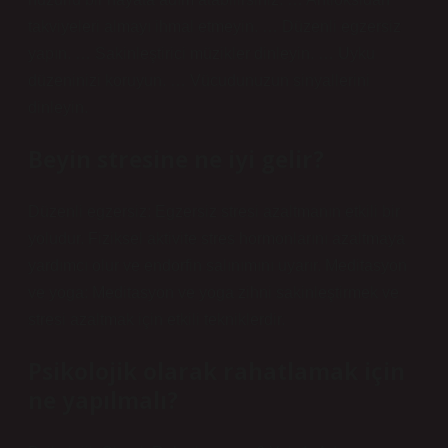
takviyeleri almayı ihmal etmeyin. … Düzenli egzersiz
yapın. … Sakinleştirici müzikler dinleyin. … Uyku
düzeninizi koruyun. … Vücudunuzun sinyallerini
dinleyin.
Beyin stresine ne iyi gelir?
Düzenli egzersiz: Egzersiz stresi azaltmanın etkili bir
yoludur. Fiziksel aktivite stres hormonlarını azaltmaya
yardımcı olur ve endorfin salınımını uyarır. Meditasyon
ve yoga: Meditasyon ve yoga zihni sakinleştirmek ve
stresi azaltmak için etkili tekniklerdir.
Psikolojik olarak rahatlamak için
ne yapılmalı?