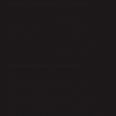
Beyin hücrelerini ne yeniler?
Beyninizi yumurtayla gençleştirin. Kolin ayrıca yeni
beyin hücrelerinin üretiminde de yardımcıdır.
Araştırmalar, yumurtanın kolin açısından en zengin
besin olduğunu göstermektedir. Yumurtaya ek olarak,
diğer kolin kaynakları arasında fıstık, balık, yeşil
yapraklı sebzeler, soya ve keten tohumu bulunur.
Kafadaki stres nasıl atılır?
Stresle başa çıkmak için fiziksel egzersiz yapmak,
sağlıklı beslenmek, düzenli uyku ve dinlenmek,
insanlarla iletişim kurmak, sosyal bağları sürdürmek,
geçmişe veya geleceğe odaklanmak yerine ana
odaklanmak, anın tadını çıkarmaya çalışmak ve
rahatlamayı öğrenmek uygulanabilecek yöntemlerden