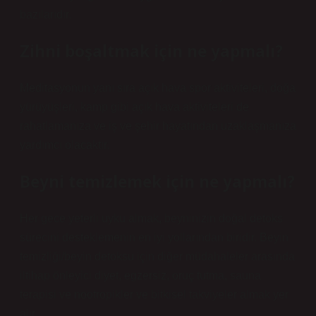
bazılarıdır.
Zihni boşaltmak için ne yapmalı?
Meditasyonun yanı sıra açık hava spor aktiviteleri, doğa
yürüyüşleri, kamp gibi açık hava aktiviteleri de
rahatlamanıza ve iş ve şehir hayatından uzaklaşmanıza
yardımcı olacaktır.
Beyni temizlemek için ne yapmalı?
Her gece yeterli uyku almak, beyninizin doğal detoks
sürecini desteklemenin en iyi yollarından biridir. Beyin
temizliği/beyin detoksu için diğer müdahaleler arasında
iltihap önleyici diyet, egzersiz, oruç tutma, sauna
terapisi ve nootropikler ve bitkisel takviyeler almak yer
alır.