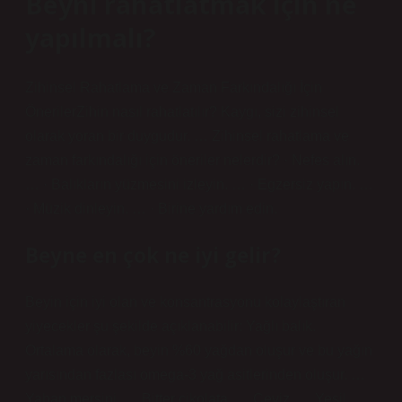
Beyni rahatlatmak için ne
yapılmalı?
Zihinsel Rahatlama ve Zaman Farkındalığı İçin
ÖnerilerZihin nasıl rahatlatılır? Kaygı, sizi zihinsel
olarak yoran bir duygudur. … Zihinsel rahatlama ve
zaman farkındalığı için öneriler nelerdir? · Nefes alın.
… · Balıkların yüzmesini izleyin. … · Egzersiz yapın. …
· Müzik dinleyin. … · Birine yardım edin.
Beyne en çok ne iyi gelir?
Beyin için iyi olan ve konsantrasyonu kolaylaştıran
yiyecekler şu şekilde açıklanabilir: Yağlı balık.
Ortalama olarak, beyin %60 yağdan oluşur ve bu yağın
yarısından fazlası omega-3 yağ asitlerinden oluşur. …
Yaban mersini. … Bitter çikolata. … Ceviz. … Yeşil