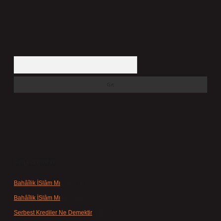
Arama
Son yorumlar
Bahâîlik İSlâm Mı
için
admin
Bahâîlik İSlâm Mı
için
Ayşe
Serbest Krediler Ne Demektir
için
admin