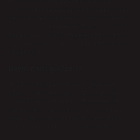
Psikolojik Olarak Rahatlamanın 6 Yolu1. Adım:
Psikolojik rahatlama için zaman ayırın. Zaman ayırmak
zor olabilir, ama inanın bana, buna değer. …2. Adım:
Dinlenin. …3. Adım: Olumlu duygular bulun. …4. Adım:
Minnettar olun. …5. Adım: Geçmişten gelen olumsuz
düşüncelere elveda deyin. …6. Adım: Derinlemesine
konsantre olun.
Beyin nasıl güçlenir?
BrainPlay’i Geliştirmenin 10 Yolu Beyin oyunları
oynayın. … Meditasyon yapın. … Beyninizi besleyin. …
Geçmiş hikayelerinizi anlatın. … Televizyonunuzu
kapatın. … Beyninizi eğitmek için fiziksel egzersizler
yapın. … Birçok farklı kitap okuyun. … Yeni bir beceri
öğrenin. Daha fazla makale…•18 Haziran 2021