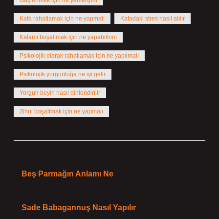
Güçlenmek için ne yemeliyim
Kafa rahatlamak için ne yapmalı
Kafadaki stres nasıl atılır
Kafamı boşaltmak için ne yapabilirim
Psikolojik olarak rahatlamak için ne yapılmalı
Psikolojik yorgunluğa ne iyi gelir
Yorgun beyin nasıl dinlendirilir
Zihni boşaltmak için ne yapmalı
Önceki Yazı
Beş Parmağın Anlamı Ne
Sonraki Yazı
Sade Babagannuş Nasıl Yapılır