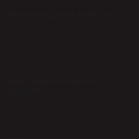
Beyinde durgunluk neden olur?
Aşırı çalışma, uyku eksikliği, sürekli stres ve bilgisayar
veya telefon ekranlarına uzun süre maruz kalma gibi
faktörlerin hepsi beyin yorgunluğuna neden olabilir.
Aynı zamanda, çoklu görev yapmaya çalışmak da
beyin yorgunluğunu artırabilir.
Beyni sakinleştirmek için ne
yapmalı?
Zihnimizi sakinleştirmek: Farkındalık ve meditasyon. …
Doğayla temas halinde olmak. … Kendine odaklanmak
ve kendini sevmek. … Üretken olmak. … Sınıflandırma
ve gruplama. … Nefes egzersizi. … Görselleştirme