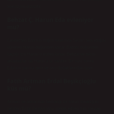
televizyon dizisidir.
Behzat Ç. Harun Eda evleniyor
mu?
Cevdet’ten Eda’nın düğün sırasında Selim’i terk ettiğini
öğrenen Harun düğünden kaçar. Babası düğünden
kaçtığı için Harun’u evden kovar. Behzat ve takım
arkadaşları da Harun’a iyi saldırır. Bir süre sonra
Eda’nın yanına gelir ve onu dudaklarından öper.
Fatih Artman Erdal Beşikçioğlu
küs mü?
Artman ile aralarında herhangi bir sorun olmadığını
belirten Erdal Beşikçioğlu, merak edilen tüm soruları