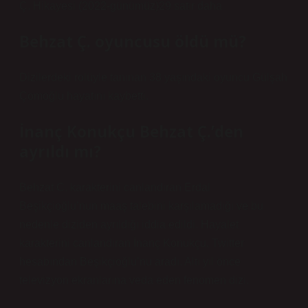
Ç. Hikayesi (2022-günümüz)29 satır daha
Behzat Ç. oyuncusu öldü mü?
Dizilerdeki rolüyle tanınan 38 yaşındaki oyuncu Gülşah
Çomoğlu hayatını kaybetti.
İnanç Konukçu Behzat Ç.’den
ayrıldı mı?
Behzat C. karakterini canlandıran Erdal
Beşikçioğlu’nun maaş talebini karşılamadığı ve bu
nedenle diziden ayrıldığı iddia edildi. Hayalet
karakterini canlandıran İnanç Konukçu, Twitter
hesabından Beşikçioğlu’nu aradı. Altı yıl önce
televizyon ekranlarına veda eden fenomen dizi.