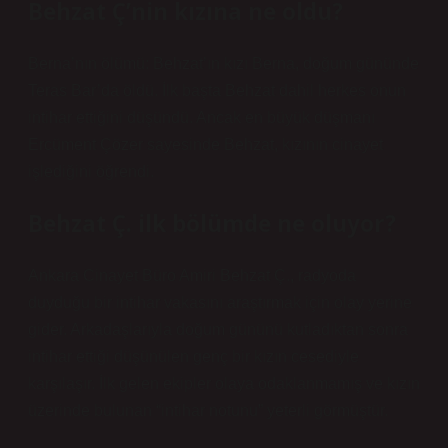
Behzat Ç’nin kızına ne oldu?
Berna’nın ölümü: Behzat’ın kızı Berna, doğum gününde
Teras Bar’da öldü. İlk başta Behzat dahil herkes onun
intihar ettiğini düşündü. Ancak en büyük düşmanı
Ercüment Çözer sayesinde Behzat, kızının cinayet
işlediğini öğrendi.
Behzat Ç. ilk bölümde ne oluyor?
Ankara Cinayet Büro Amiri Behzat Ç., radyoda
duyduğu bir intihar vakasını araştırmak için olay yerine
gider. Arkadaşlarıyla doğum gününü kutladıktan sonra
intihar ettiği düşünülen genç bir kızın cesediyle
karşılaşır. İlk gelen ekipler olaya odaklanmamış ve kızın
üzerinde bulunan “intihar notunu” yeterli görmüştür.