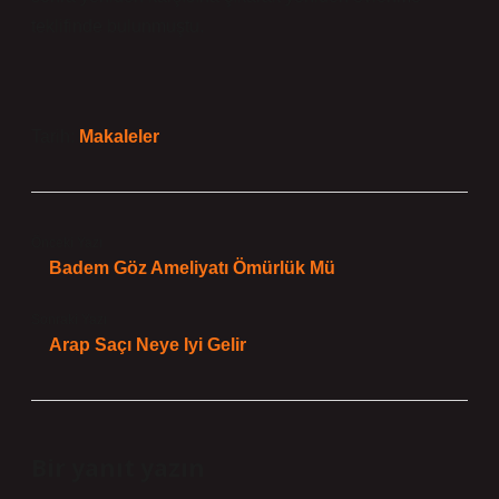
teklifinde bulunmuştu.
Tarih:
Makaleler
Önceki Yazı
Badem Göz Ameliyatı Ömürlük Mü
Sonraki Yazı
Arap Saçı Neye Iyi Gelir
Bir yanıt yazın