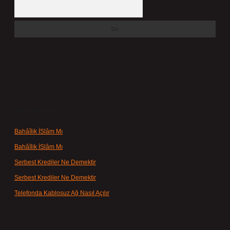
Arama
Son yorumlar
Bahâîlik İSlâm Mı
için
admin
Bahâîlik İSlâm Mı
için
Ayşe
Serbest Krediler Ne Demektir
için
admin
Serbest Krediler Ne Demektir
için
Şeyda
Telefonda Kablosuz Ağ Nasıl Açılır
için
admin