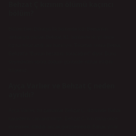
Behzat Ç kızının ölümü kaçıncı
bölüm?
Bölüm Geri Dönüşü İlk bölümde kızı Berna’nın
intiharıyla yıkılan Behzat, 81. bölümde iki yıl önce
kızına tokat attığı anı hatırlıyor. Tokattan sonra Berna,
Behzat’a “Bunun hesabını soracağım!” diyor. Bunu
söyledikten sonra doğum gününde intihar ettiğini
biliyoruz.
Ayça Varlıer ve Behzat Ç neden
ayrıldı?
Ayça Varlıer, bir zamanlar Behzat Ç. dizisinde Bahar
karakterini canlandırmıştı. Behzat Ç.’nin daha önce
evlenmek istediği ancak görüşemediği Bahar, yıllar
sonra yeniden karşısına çıkarak yeniden evlenme