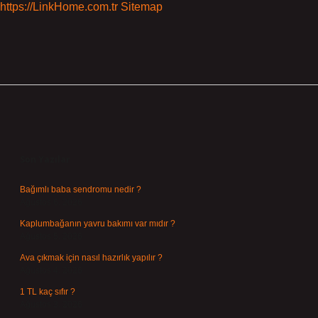
https://LinkHome.com.tr
Sitemap
Sidebar
Son Yazılar
Bağımlı baba sendromu nedir ?
Ağustos 6, 2026
Kaplumbağanın yavru bakımı var mıdır ?
Ağustos 5, 2026
Ava çıkmak için nasıl hazırlık yapılır ?
Ağustos 4, 2026
1 TL kaç sıfır ?
Ağustos 3, 2026