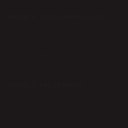
yanıtladı.
Behzat Ç. Bahar neden ayrıldı?
Behzat Ç’nin daha önce evlenmek istediği ancak
görüşemediği Bahar, yıllar sonra tekrar karşısına çıktı
ve tekrar evlenme teklif etti. Ancak Bahar, Behzat Ç’yi
reddetti ve bu durum onun depresyona girmesine
neden oldu. Güzel oyuncu Ayça Varlıer ve Behzat Ç,
Kenan Erçetingöz ile Yüz Yüze filminde.
Behzat Ç. kaç yıl sürdü?
Behzat C. Bir Ankara Suç HikayesiYayın Tarihi19 Eylül
2010 – 19 Eylül
2019DurumTamamlandıKronolojiBenzer
ProgramlarSaygı (2020-2021) Çekiç ve Gül: Bir Behzat