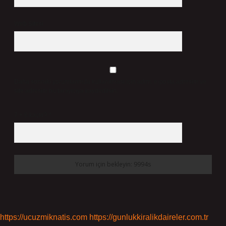
Web Sitesi
Daha sonraki yorumlarımda kullanılması için adım, e-posta adresim ve
site adresim bu tarayıcıya kaydedilsin.
7 + 8 kaçtır?
*
https://ucuzmiknatis.com
https://gunlukkiralikdaireler.com.tr