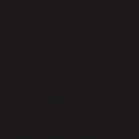
romanla ilgili dikkat çeken bir gelişme yaşandı. Dizinin
başrol oyuncusu olarak hafızalarımıza kazınan Erdal
Beşikçioğlu, bu dizi nedeniyle Netflix’e dava açtı.
Behzat Ç’nin soyadı ne?
Dizide soyadı geçmiyor. Yazar Emrah Serbes’in
arkadaşı olarak bilinen Murat Uyurkulak’a göre
Behzat’ın soyadı “Çağlar” ve bu isim yazarın babasına
bir övgüdür.
Behzat Ç. Müfettiş kadın kimdir?
Müfettiş (Seda Akman): Mülkiye müfettişi. Berna C.
(Hazal Kaya): Behzat’ın kızı.
Behzat Ç gerçek bir hikaye mi?