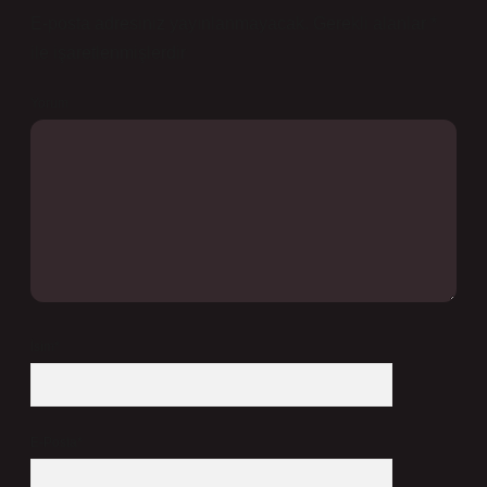
E-posta adresiniz yayınlanmayacak.
Gerekli alanlar
*
ile işaretlenmişlerdir
Yorum
İsim*
E-Posta*