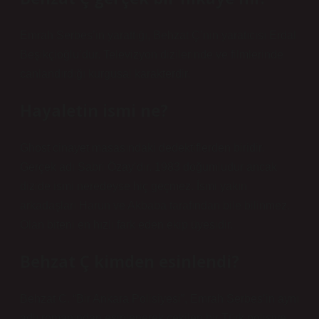
Emrah Serbes’in yarattığı, Behzat Ç’nin yaratıcısı Erdal
Beşikçioğlu’dur. Televizyon dizilerinde ve filmlerinde
canlandırdığı kurgusal karakterdir.
Hayaletin ismi ne?
Ghost cinayet masasındaki dedektiflerden biridir.
Gerçek adı Sabri Özay’dır. 1983 doğumludur ancak
dizide ismi neredeyse hiç geçmez. İsmi yakın
arkadaşları Harun ve Akbaba tarafından bile bilinmez.
Olan biteni en hızlı fark eden ekip üyesidir.
Behzat Ç kimden esinlendi?
Behzat C. “Bir Ankara Polisiyesi”, Emrah Serbes’in aynı
adlı romanından esinlenerek çekilen bir Türk polisiye