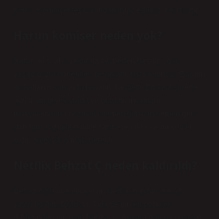
KHK ile emniyet teşkilatından ihraç edildiği belirtiliyor.
Harun komiser neden yok?
Babasını silahlı saldırıda kaybeden Beşikçioğlu,
yaşadığı zor dönemleri de anlattı. Usta oyuncu, “Babam
ilk haftanın sonunda hayatını kaybetti. En kısa sürede
ayrılmam gerekiyordu ve oradaki insanların
motivasyonunu bozmak istemediğim için hemen geri
döndüm. Kızımla birlikte sahneye çıktık ve bir şeyler
oldu, ameliyat olması gerekti.
Netflix Behzat Ç neden kaldırıldı?
Beşikçioğlu’nun avukatları Netflix’in diziyi izinsiz
yayınladığını söylüyor. Türkiye’nin en popüler
dizilerinden biri olan Behzat Ç. Ankara’dan bir polisiye