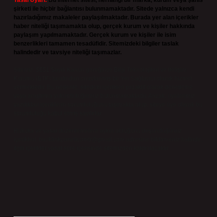
Yasal Uyarı:
Bu internet sitesi, herhangi bir marka, kurum veya şahıs
şirketi ile hiçbir bağlantısı bulunmamaktadır. Sitede yalnızca kendi
hazırladığımız makaleler paylaşılmaktadır. Burada yer alan içerikler
haber niteliği taşımamakta olup, gerçek kurum ve kişiler hakkında
paylaşım yapılmamaktadır. Gerçek kurum ve kişiler ile isim
benzerlikleri tamamen tesadüfidir. Sitemizdeki bilgiler taslak
halindedir ve tavsiye niteliği taşımazlar.
Sitemiz, 5651 Sayılı Kanun gereğince Bilgi Teknolojileri ve İletişim
Kurumu (BTK) tarafından onaylanmış bir Yer Sağlayıcı olarak hizmet
vermektedir. Bu nedenle, sitedeki içerikleri proaktif olarak denetleme
veya araştırma yükümlülüğümüz bulunmamaktadır. Ancak, üyelerimiz
yazdıkları içeriklerin sorumluluğunu taşımakta olup, siteye üye olarak bu
sorumluluğu kabul etmiş sayılırlar.
Hukuka ve yasal düzenlemelere aykırı olduğunu düşündüğünüz
içerikleri,
backlinkpanelicomtr@gmail.com
adresine bildirmeniz halinde,
ilgili içerikler yasal süre içerisinde sitemizden kaldırılacaktır.