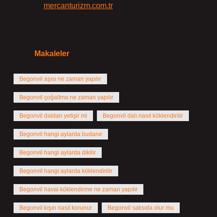
Kaynak:
mercanturizm.com.tr
Tarih:
Makaleler
Begonvil aşısı ne zaman yapılır
Begonvil çoğaltma ne zaman yapılır
Begonvil daldan yetişir mi
Begonvil dalı nasıl köklendirilir
Begonvil hangi aylarda budanır
Begonvil hangi aylarda dikilir
Begonvil hangi aylarda köklendirilir
Begonvil havai köklendirme ne zaman yapılır
Begonvil kışın nasıl korunur
Begonvil saksıda olur mu