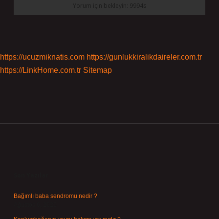
https://ucuzmiknatis.com
https://gunlukkiralikdaireler.com.tr
https://LinkHome.com.tr
Sitemap
Sidebar
Son Yazılar
Bağımlı baba sendromu nedir ?
Ağustos 6, 2026