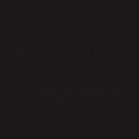
Aşırı kuvvetli rüzgarlardan korunmalıdır. Kış aylarında
budama iyi yapılırsa dondan makul ölçüde
korunacaktır. Yaz başından sonuna kadar çiçek açar ve
ilkbahara hazırlanmak için kışın tüm çiçeklerini ve
yapraklarını döker.
Begonvil hangi aylarda dikilir?
Begonvil fidanları genellikle sonbahar veya ilkbaharda
dikilir.
Begonvilin çiçek açması için ne
yapmak lazım?
Sağlıklı bir büyüme ve gür çiçeklenme için günde en az
6 saat doğrudan güneş ışığına ihtiyaç vardır.