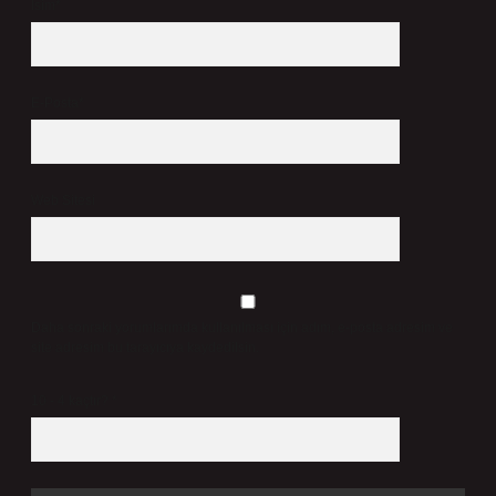
İsim*
E-Posta*
Web Sitesi
Daha sonraki yorumlarımda kullanılması için adım, e-posta adresim ve
site adresim bu tarayıcıya kaydedilsin.
10 - 4 kaçtır?
*