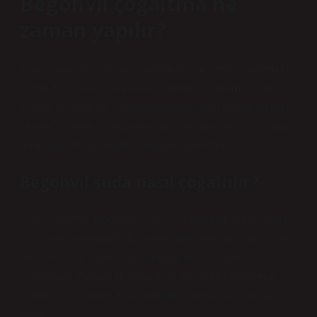
Begonvil çoğaltma ne
zaman yapılır?
Bougainvillea çiçeğini çoğaltmak için çeşitli yöntemler
vardır. En çok tercih edilen çoğaltma yöntemi üstten
kesme yöntemidir. İlkbaharda hava ısındığında, üstten
kesme yöntemi, bougainvillea çiçeğinin genç ve olgun
dalından 10 santimetre kesmeyi gerektirir.
Begonvil suda nasıl çoğaltılır?
Çelik yöntemi: Bougainvillea’yı çoğaltmanın en yaygın
yolu çelik yöntemidir. Bu yöntemde, bitkinin sağlıklı bir
dalı kesilir ve suya veya toprağa ekilir. Dalın alt
kısmındaki yapraklar çıkarılır ve alt kısım köklenene
kadar suya batırılır. Köklendikten sonra dal toprağa
ekilir.