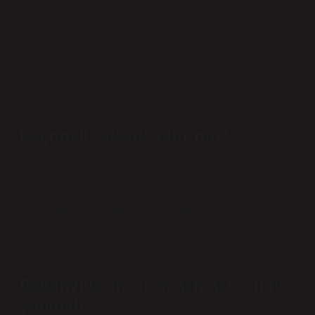
Bougainvillealar bol güneş ışığını sever, bu yüzden
bitkiyi günde en az 6-8 saat güneş alacak şekilde
yerleştirmek önemlidir. Balkon, teras veya güneye
bakan bir pencere bougainvillealar için ideal bir yer
olabilir. Toprak iyi drene edilmiş, hafif ve besin
açısından zengin olmalıdır.
Begonvil saksıda olur mu?
Özel olarak hazırlanmış saksı toprağı veya bahçe
toprağı ve turba karışımı kullanabilirsiniz. Ayrıca saksı,
saksıdaki bougainvillea’nın bakımı için en önemli
koşuldur. Doğru saksıyı seçerek uzun ömürlü ve sağlıklı
bir bougainvillea çiçeği yetiştirmek mümkündür.
Begonvillerin çiçek açması için ne
yapmalı?