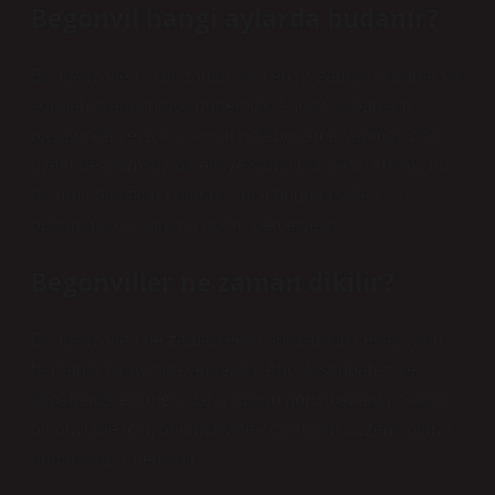
Begonvil hangi aylarda budanır?
Bougainvillea’yı budamak için en iyi zaman ilkbahar ve
sonbahar arasındaki dönemdir. Ancak, ilkbaharın
başlarında veya kış sonlarında budama yapmak bitki
üzerinde olumsuz bir etkiye sahip olacaktır. Ancak, bu
duruma bir istisna olarak, cüce bougainvillea’nın
budaması kış sonuna doğru gerçekleşir.
Begonviller ne zaman dikilir?
Bougainvillea ne zaman ekilir sorusunun cevabı yılın
herhangi bir ayında verilebilir. Ancak sonbahar ve
ilkbaharda ekilmesi daha uygun görülmektedir. Sağlıklı
bir büyüme için, bougainvillea çiçeğinin düzenli olarak
budanması önemlidir.