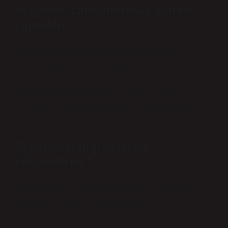
Begonvili canlandırmak için ne
yapmalı?
Budama: Bougainvillea’nın sağlıklı büyümesi için
düzenli budama gereklidir. Budama, bitkinin enerjisini
yeni sürgünlerin oluşumuna yönlendirir ve bitkinin
canlanmasına yardımcı olur. Toprağı iyileştirme: Tüm
bu yöntemler işe yaramazsa, sorun toprakta olabilir.
Toprağı sürmeyi düşünebilirsiniz.
Begonvil hangi aylarda
köklendirilir?
Bougainvillea çiçeğinin çoğaltılması sonbaharda
gerçekleşir. Begonya çiçekleri dallardan iki farklı
yöntem kullanılarak çoğaltılabilir. Çoğaltma, tepe çeliği