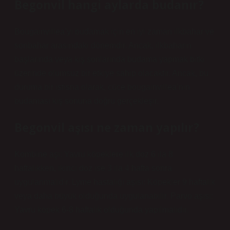
Begonvil hangi aylarda budanır?
Bougainvillea’yı budamak için en iyi zaman ilkbahar ve
sonbahar arasındaki dönemdir. Ancak, ilkbaharın
başlarında veya kış sonlarında budama yapmak bitki
üzerinde olumsuz bir etkiye sahip olacaktır. Ancak, bu
duruma bir istisna olarak, cüce bougainvillea’nın
budaması kış sonuna doğru gerçekleşir.
Begonvil aşısı ne zaman yapılır?
Kombine aşı: Yavru köpeklere ilk doz 6 ila 8
haftalıkken, ikinci doz ise 3 ila 4 hafta sonra
uygulanmalıdır. Lyme hastalığı aşısı: Köpekler 9 haftalık
veya daha büyük olduğunda uygulanabilir. Parvo aşısı:
Yavru köpek 6-8 haftalık olduğunda yapılmalıdır.