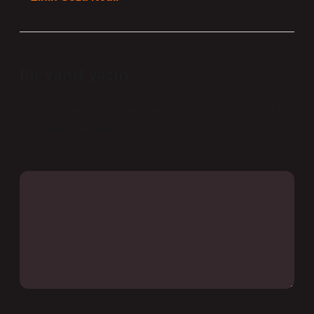
Bir yanıt yazın
E-posta adresiniz yayınlanmayacak.
Gerekli alanlar
*
ile işaretlenmişlerdir
Yorum