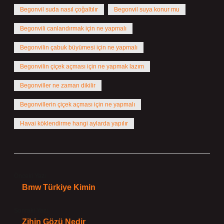
Begonvil suda nasıl çoğaltılır
Begonvil suya konur mu
Begonvili canlandırmak için ne yapmalı
Begonvilin çabuk büyümesi için ne yapmalı
Begonvilin çiçek açması için ne yapmak lazım
Begonviller ne zaman dikilir
Begonvillerin çiçek açması için ne yapmalı
Havai köklendirme hangi aylarda yapılır
Önceki Yazı
Bmw Türkiye Kimin
Sonraki Yazı
Zihin Gözü Nedir