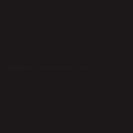
Sağlıklı büyüme ve bol çiçeklenme için günde en az 6
saat doğrudan güneş ışığı gerekir. 2. Sulama: Toprağı
nemli tutun ancak aşırı sulamaktan kaçının.
Bougainvillealar iyi drene edilmiş topraklarda en iyi
şekilde büyür ve köklerinin sürekli suda olmasını
sevmezler.
Begonvil suya konur mu?
Suyunuzu ihmal etmeyin. Bougainvillealar sıcaklığı
sevdiği için saksıdaki toprak kısa sürede nem
kaybedebilir. Bu nedenle toprak koşullarını kontrol
ederek bougainvilleaların su ihtiyacını her zaman
karşılamalısınız. Yaz ayları daha sıcak olduğu için
haftada iki kez düzenli olarak sulayabilirsiniz.