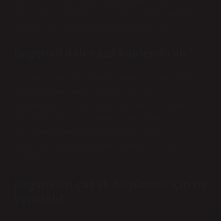
kokulandırıldıktan sonra, köklendirme hormonu ve
yosun yoksa, peçeteyi iyice ıslatın ve kokulandırmak
istediğiniz dala koyun (önce kök halkası için).
Begonvil dalı nasıl köklendirilir?
Çelikler kullanarak çoğaltma yöntemi: Sadece alttaki
yaprakları temizlemeli ve üstteki dallara
dokunmamalısınız. Kestiğiniz dalı nemli ve verimli
toprağa ekebilir ve filizlenmesini bekleyebilirsiniz. Bir
süre sonra toprağa tutunacak ve yeni kökler
oluşturacak olan begonvilleri büyük bir saksıya
nakledebilirsiniz.
Begonvilin çabuk büyümesi için ne
yapmalı?