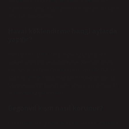
ve odun çeliği yöntemleriyle yapılır. Üstten kesme
yönteminde, genç bougainvillea dalı tepeden 10-12 cm
kesilir ve toprağa ekilir.
Havai köklendirme hangi aylarda
yapılır?
İlkbahar ortasından sonra, ancak en geç Ağustos
sonuna kadar yapılan uygulamalar genellikle başarılı
olur. Kesim yönteminde olduğu gibi, yeni bitki hızlı ve
güçlü bir şekilde büyür. Örneğin, bir manolya ağacını
tohumlarla çoğaltırsanız, çiçek açması için yaklaşık 15
yıl beklemeniz gerekecektir.
Begonvil kışın nasıl korunur?
Çok güneşli, yarı güneşli ve gölgeli yerlerde yetişebilir.