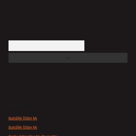
Arama
Son yorumlar
Bahâîlik İSlâm Mı
için
admin
Bahâîlik İSlâm Mı
için
Ayşe