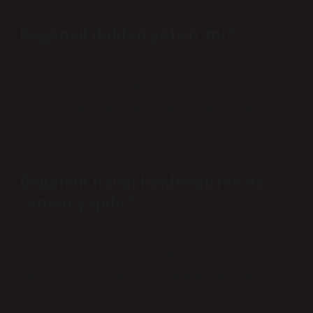
Begonvil daldan yetişir mi?
Bougainvillea sıcağı sever ve genellikle sıcak kıyı
bölgelerinde yetiştirilir. Bougainvillea dallardan iki
şekilde çoğaltılır. Bougainvillea, Hill Steel yöntemi ve
Wood Steel yöntemi kullanılarak dallardan
çoğaltılabilir.
Begonvil havai köklendirme ne
zaman yapılır?
Tüm ağaçların köklenmesine nisan ayının ilk
haftasında başlamak idealdir. Bougainvillea 12. aya
kadar çiçek açtığı için, çiçeklerini dökmeden önce
istediğiniz zaman yapabilirsiniz. 45 gün içinde