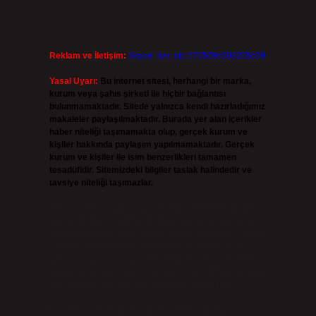
Reklam ve İletişim:
Skype: live:.cid.575569c608265c69
Yasal Uyarı:
Bu internet sitesi, herhangi bir marka,
kurum veya şahıs şirketi ile hiçbir bağlantısı
bulunmamaktadır. Sitede yalnızca kendi hazırladığımız
makaleler paylaşılmaktadır. Burada yer alan içerikler
haber niteliği taşımamakta olup, gerçek kurum ve
kişiler hakkında paylaşım yapılmamaktadır. Gerçek
kurum ve kişiler ile isim benzerlikleri tamamen
tesadüfidir. Sitemizdeki bilgiler taslak halindedir ve
tavsiye niteliği taşımazlar.
Sitemiz, 5651 Sayılı Kanun gereğince Bilgi Teknolojileri
ve İletişim Kurumu (BTK) tarafından onaylanmış bir Yer
Sağlayıcı olarak hizmet vermektedir. Bu nedenle, sitedeki
içerikleri proaktif olarak denetleme veya araştırma
yükümlülüğümüz bulunmamaktadır. Ancak, üyelerimiz
yazdıkları içeriklerin sorumluluğunu taşımakta olup, siteye
üye olarak bu sorumluluğu kabul etmiş sayılırlar.
e
Hukuka ve yasal düzenlemelere aykırı olduğunu