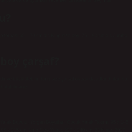
ük yataklarda uyumayı sevenler için ideal bir seçimdir.
mu?
 torbası 65 – 70 cm’dir. King size boy; 75 – 90 cm’dir. Jumbo
boy çarşaf?
ir ve büyütülebilir. King size çarşaf olarak da adlandırılan bu
bulabilirsiniz.
Yatak Boyutu, Yorgan Boyutları, Çocuk Yatak Takımı, 95 x 145
k, 195 x 215 cm, King Size Yatak, 220 x 240 cm, 28 Nisan 2020