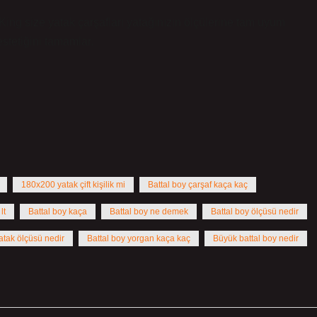
 King size yatak çarşafları yatağınızın ölçülerine tam uyum
stetiğini tamamlar.
180x200 yatak çift kişilik mi
Battal boy çarşaf kaça kaç
lt
Battal boy kaça
Battal boy ne demek
Battal boy ölçüsü nedir
atak ölçüsü nedir
Battal boy yorgan kaça kaç
Büyük battal boy nedir