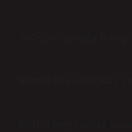
King Size Yatak: 180 x 200 cm çift kişilik yataklar. 160
cm çift kişilik yataklar 1,80 m uzunluğunda ve 2 m uzu
160×200 yatağa hangi 
Çift kişilik yatak çarşafının standart ölçüsü 160 x 20
vardır. King veya queen yataklar için olan bu büyük çift 
Battal boy valiz kaç c
Büyük boy valiz modelleri ve özellikleri: Büyük boy vali
orta boy valizin boyutları 69 x 45 x 25 cm (70 litre) ol
Battal boy çarşaf kaç