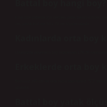
Battal boy hangi boy?
King size yataklar için üretilen yatak takımı ölçüleri, g
cm, yastık kılıfı ise 50 x 70 cm ölçülerindedir.
Kadınlarda orta boy k
Ülkemizde erkeklerin boy ortalaması 176,36 santimetre 
Erkeklerde orta boy 
Boyunuz 165 cm ise orta boylu sayılırsınız. “5’3” yakl
uzundur.
Battal boy yatak ölçü