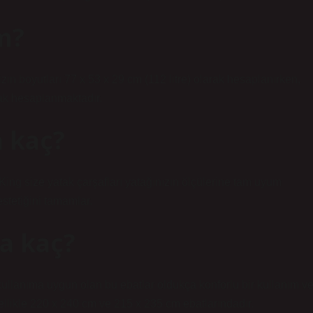
m?
zin boyutları 77 x 53 x 29 cm (112 litre) olarak hesaplanırken,
arak hesaplanmaktadır.
a kaç?
 King size yatak çarşafları yatağınızın ölçülerine tam uyum
stetiğini tamamlar.
a kaç?
da kullanıma uygun olan bu ebatlar oldukça konforlu bir kullanım v
llikle 220 x 240 cm ve 215 x 235 cm ebatlarındadır.