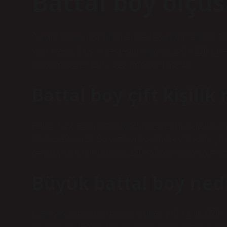
Battal boy ölçüs
Ölçüler yorgan uzunluğuna göre hesaplanmaktadır. Tek 
yapılırken, çift kişilik nevresim takımları 200 x 220 cm
takımı modelleri 220 x 220 cm ölçülerindedir.
Battal boy çift kişilik
Genellikle çiftler tarafından tercih edilen bu yataklar
büyük yataklardır. Bu yataklar çok büyük oldukları için
değildir. King size yataklar, 180×200 cm ölçülerinde çift 
Büyük battal boy ned
Çift kişilik yatakların standart ölçüleri 140 x 190, 150