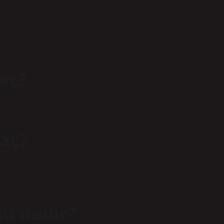
enel yatak ölçülerine göre olup, genellikle yorgan kılıfı 240 x 220
aç?
iken, kadınların boy ortalaması 161,8 santimetredir.
kaç?
aşık 160 cm’dir. Uzun boylu insanlar genellikle 165 cm’den
sü nedir?