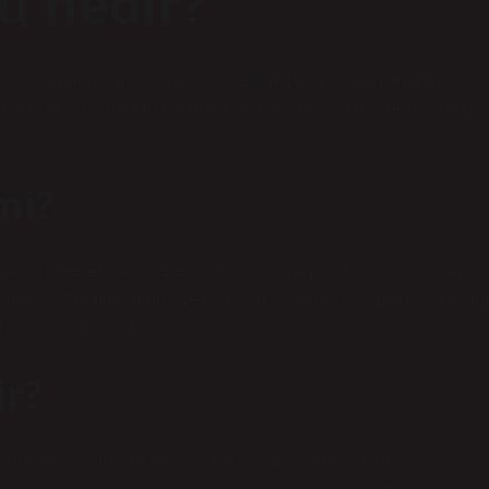
ü nedir?
kişilik nevresim takımları genellikle 160 x 220 cm ebatında
 ebatında yapılmaktadır. Large olarak bilinen king size nevresim
 mi?
, rahatça hareket edebileceğiniz ve aynı zamanda konforlu olan
 küçük yatak odalarında ve çıtalı karyolalarda kullanılmaya uygu
kişilik yataklardır.
ir?
 x 200, 160 x 200 ve 180 x 200’dür. King size olarak da