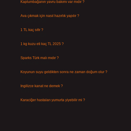
Kaplumbağanın yavru bakımı var mıdır ?
Ağustos 5, 2026
Ava çıkmak için nasıl hazırlık yapılır ?
Ağustos 4, 2026
1 TL kaç sıfır ?
Ağustos 3, 2026
1 kg kuzu eti kaç TL 2025 ?
Ağustos 3, 2026
Sparks Türk malı mıdır ?
Temmuz 28, 2026
Koyunun suyu geldikten sonra ne zaman doğum olur ?
Temmuz 26, 2026
n
Ingilizce kanat ne demek ?
Temmuz 25, 2026
Karaciğer hastaları yumurta yiyebilir mi ?
Temmuz 24, 2026