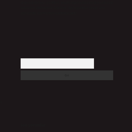
düşündüğünüz içerikleri,
backlinkpanelicomtr@gmail.com
adresine bildirmeniz halinde, ilgili içerikler yasal süre
içerisinde sitemizden kaldırılacaktır.
Arama
n
Son yorumlar