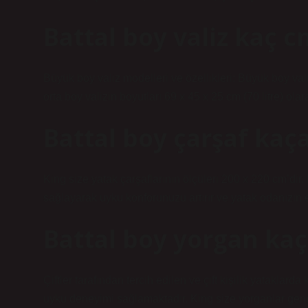
Battal boy valiz kaç c
Büyük boy valiz modelleri ve özellikleri: Büyük boy vali
orta boy valizin boyutları 69 x 45 x 25 cm (70 litre) ol
Battal boy çarşaf kaç
King size yatak çarşaflarının ölçüleri 200 x 220 cm’dir.
sağlayarak uyku konforunuzu artırır ve yatak odanızın e
Battal boy yorgan kaç
Çiftler tarafından tercih edilen ve çift kişilik yataklar
uyku deneyimi sağlamaktadır. King size yorganlar gene