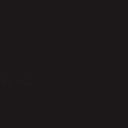
iş: büyük boy.
cm uzunluğunda, hacmi 70 litre olan çöp poşetleridir.
ilik mi?
Özellikle konfora önem veren kişiler tarafından en çok tercih edile
taklar; pek çok farklı markanın yatak yelpazesini barındırıyor