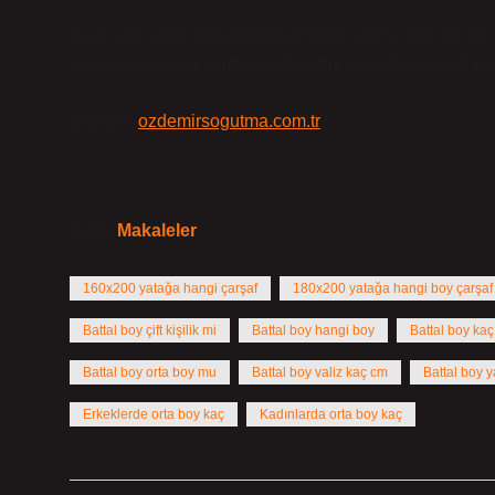
King size yatak çarşaflarının ölçüleri 200 x 220 cm’dir.
sağlayarak uyku konforunuzu artırır ve yatak odanızın e
Kaynak:
ozdemirsogutma.com.tr
Tarih:
Makaleler
160x200 yatağa hangi çarşaf
180x200 yatağa hangi boy çarşaf
Battal boy çift kişilik mi
Battal boy hangi boy
Battal boy kaç 
Battal boy orta boy mu
Battal boy valiz kaç cm
Battal boy y
Erkeklerde orta boy kaç
Kadınlarda orta boy kaç