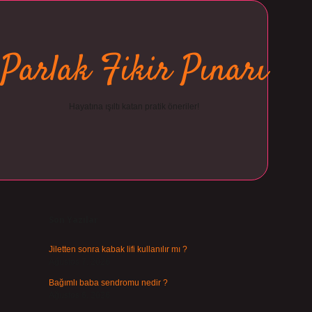
Parlak Fikir Pınarı
Hayatına ışıltı katan pratik öneriler!
Sidebar
ilbet
Son Yazılar
Jiletten sonra kabak lifi kullanılır mı ?
Ağustos 7, 2026
Bağımlı baba sendromu nedir ?
Ağustos 6, 2026