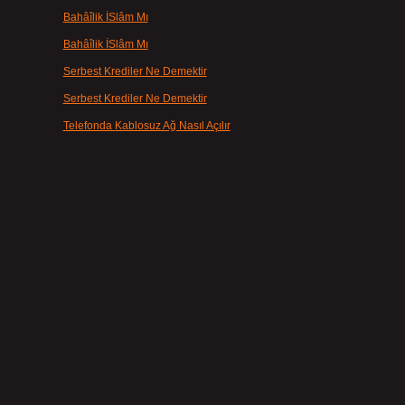
Bahâîlik İSlâm Mı
için
admin
Bahâîlik İSlâm Mı
için
Ayşe
Serbest Krediler Ne Demektir
için
admin
Serbest Krediler Ne Demektir
için
Şeyda
Telefonda Kablosuz Ağ Nasıl Açılır
için
admin