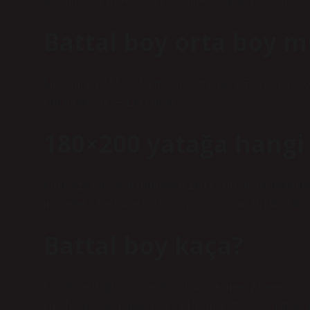
adlandırılan 180×200 ölçülerindeki büyük yataklar, büy
Battal boy orta boy 
Medium boy; 55 – 60 cm boyutlarındadır. Büyük boy çöp
çöp torbası 80 – 110 cm’dir.
180×200 yatağa hangi 
King size çarşaflar genellikle 180 x 200 cm ölçülerinded
modeller sayesinde yatağınıza uygun çarşafı rahatlıkla 
Battal boy kaça?
Öncelikle doğru yorgan boyutunu seçmeniz gerekiyor, 
cm, Tek Kişilik Yatak, 155 x 215 cm, Çift Kişilik Yata