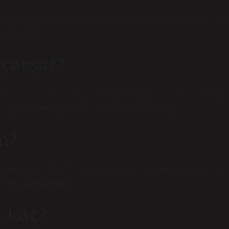
 x 200 cm çift kişilik yataklardan biraz daha büyük olan 180 x 20
nluğundadır.
çarşaf?
0 cm olmasına rağmen, bu çarşafların daha büyük versiyonları da
kişilik yatak çarşafları 240 x 260 cm ölçülerindedir.
m?
zin boyutları 77 x 53 x 29 cm (112 litre) olarak hesaplanırken,
arak hesaplanmaktadır.
a kaç?