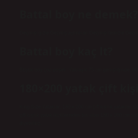
Battal boy ne demek?
Geçmişi gizle Geçmiş ayrıntıları Geçmişi temizle Geçm
Battal boy kaç lt?
Büyük boy çöp poşeti: Yaklaşık 75 cm genişliğinde, 90 
180×200 yatak çift kiş
King Size Yataklar: 180 x 200 cm çift kişilik yataklar. 
çift kişilik yatak ölçülerinden biri olan 180 x 200 cm ya
diyebiliriz.